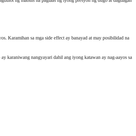
gdulot ng mabilis na pagtaas ng iyong presyon ng dugo at dagdagan
os. Karamihan sa mga side effect ay banayad at may posibilidad na
ay karaniwang nangyayari dahil ang iyong katawan ay nag-aayos sa