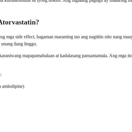
 kumukonsulta sa iyong doktor. Ang biglaang pagtigil ay maaaring ma
Atorvastatin?
g mga side effect, bagaman maraming tao ang nagtitiis nito nang maay
unang ilang linggo.
karaniwang mapapamahalaan at kadalasang pansamantala. Ang mga ito 
:
 amlodipine)