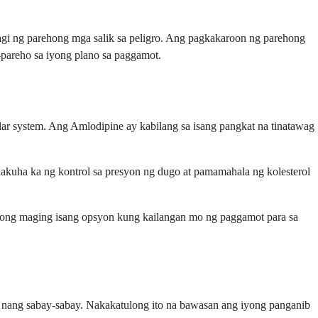
gi ng parehong mga salik sa peligro. Ang pagkakaroon ng parehong
pareho sa iyong plano sa paggamot.
r system. Ang Amlodipine ay kabilang sa isang pangkat na tinatawag
akuha ka ng kontrol sa presyon ng dugo at pamamahala ng kolesterol
tong maging isang opsyon kung kailangan mo ng paggamot para sa
l nang sabay-sabay. Nakakatulong ito na bawasan ang iyong panganib