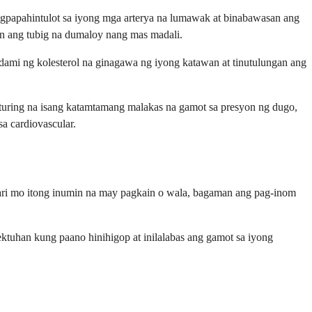
papahintulot sa iyong mga arterya na lumawak at binabawasan ang
n ang tubig na dumaloy nang mas madali.
ami ng kolesterol na ginagawa ng iyong katawan at tinutulungan ang
turing na isang katamtamang malakas na gamot sa presyon ng dugo,
a cardiovascular.
aaari mo itong inumin na may pagkain o wala, bagaman ang pag-inom
ktuhan kung paano hinihigop at inilalabas ang gamot sa iyong