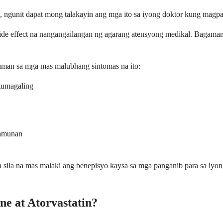
, ngunit dapat mong talakayin ang mga ito sa iyong doktor kung magp
de effect na nangangailangan ng agarang atensyong medikal. Bagaman
nman sa mga mas malubhang sintomas na ito:
 gumagaling
lamunan
a sila na mas malaki ang benepisyo kaysa sa mga panganib para sa iyong
e at Atorvastatin?