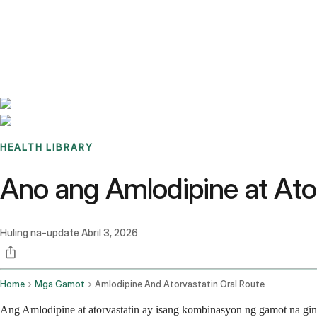
Benchmarks
Stories
FAQ
Sign up / Log in
HEALTH LIBRARY
Ano ang Amlodipine at Ator
Huling na-update
Abril 3, 2026
Home
Mga Gamot
Amlodipine And Atorvastatin Oral Route
Ang Amlodipine at atorvastatin ay isang kombinasyon ng gamot na gin