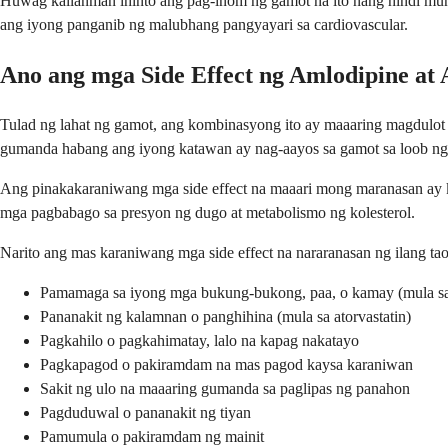
Huwag kailanman ihinto ang pag-inom ng gamot na ito nang hindi muna
ang iyong panganib ng malubhang pangyayari sa cardiovascular.
Ano ang mga Side Effect ng Amlodipine at 
Tulad ng lahat ng gamot, ang kombinasyong ito ay maaaring magdulot n
gumanda habang ang iyong katawan ay nag-aayos sa gamot sa loob ng 
Ang pinakakaraniwang mga side effect na maaari mong maranasan ay 
mga pagbabago sa presyon ng dugo at metabolismo ng kolesterol.
Narito ang mas karaniwang mga side effect na nararanasan ng ilang tao
Pamamaga sa iyong mga bukung-bukong, paa, o kamay (mula sa
Pananakit ng kalamnan o panghihina (mula sa atorvastatin)
Pagkahilo o pagkahimatay, lalo na kapag nakatayo
Pagkapagod o pakiramdam na mas pagod kaysa karaniwan
Sakit ng ulo na maaaring gumanda sa paglipas ng panahon
Pagduduwal o pananakit ng tiyan
Pamumula o pakiramdam ng mainit