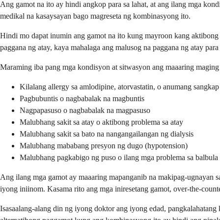
Ang gamot na ito ay hindi angkop para sa lahat, at ang ilang mga kond
medikal na kasaysayan bago magreseta ng kombinasyong ito.
Hindi mo dapat inumin ang gamot na ito kung mayroon kang aktibong s
paggana ng atay, kaya mahalaga ang malusog na paggana ng atay para s
Maraming iba pang mga kondisyon at sitwasyon ang maaaring maging h
Kilalang allergy sa amlodipine, atorvastatin, o anumang sangkap
Pagbubuntis o nagbabalak na magbuntis
Nagpapasuso o nagbabalak na magpasuso
Malubhang sakit sa atay o aktibong problema sa atay
Malubhang sakit sa bato na nangangailangan ng dialysis
Malubhang mababang presyon ng dugo (hypotension)
Malubhang pagkabigo ng puso o ilang mga problema sa balbula
Ang ilang mga gamot ay maaaring mapanganib na makipag-ugnayan sa k
iyong iniinom. Kasama rito ang mga iniresetang gamot, over-the-count
Isasaalang-alang din ng iyong doktor ang iyong edad, pangkalahatang 