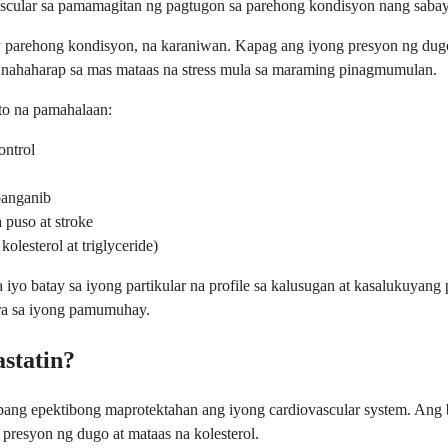
vascular sa pamamagitan ng pagtugon sa parehong kondisyon nang sabay
arehong kondisyon, na karaniwan. Kapag ang iyong presyon ng dugo a
 nahaharap sa mas mataas na stress mula sa maraming pinagmumulan.
to na pamahalaan:
ontrol
panganib
 puso at stroke
lesterol at triglyceride)
iyo batay sa iyong partikular na profile sa kalusugan at kasalukuyan
ra sa iyong pamumuhay.
statin?
ng epektibong maprotektahan ang iyong cardiovascular system. Ang 
presyon ng dugo at mataas na kolesterol.