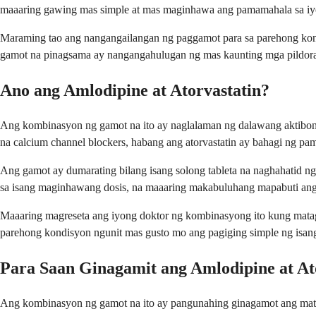
maaaring gawing mas simple at mas maginhawa ang pamamahala sa iy
Maraming tao ang nangangailangan ng paggamot para sa parehong kon
gamot na pinagsama ay nangangahulugan ng mas kaunting mga pildoras
Ano ang Amlodipine at Atorvastatin?
Ang kombinasyon ng gamot na ito ay naglalaman ng dalawang aktibong
na calcium channel blockers, habang ang atorvastatin ay bahagi ng pa
Ang gamot ay dumarating bilang isang solong tableta na naghahatid 
sa isang maginhawang dosis, na maaaring makabuluhang mapabuti an
Maaaring magreseta ang iyong doktor ng kombinasyong ito kung mata
parehong kondisyon ngunit mas gusto mo ang pagiging simple ng isang
Para Saan Ginagamit ang Amlodipine at At
Ang kombinasyon ng gamot na ito ay pangunahing ginagamot ang mataa