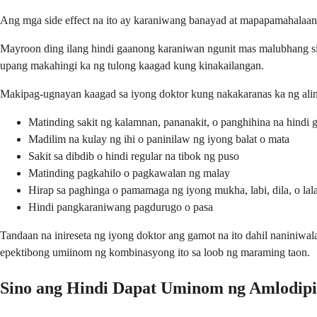
Ang mga side effect na ito ay karaniwang banayad at mapapamahalaan
Mayroon ding ilang hindi gaanong karaniwan ngunit mas malubhang si
upang makahingi ka ng tulong kaagad kung kinakailangan.
Makipag-ugnayan kaagad sa iyong doktor kung nakakaranas ka ng ali
Matinding sakit ng kalamnan, pananakit, o panghihina na hindi
Madilim na kulay ng ihi o paninilaw ng iyong balat o mata
Sakit sa dibdib o hindi regular na tibok ng puso
Matinding pagkahilo o pagkawalan ng malay
Hirap sa paghinga o pamamaga ng iyong mukha, labi, dila, o la
Hindi pangkaraniwang pagdurugo o pasa
Tandaan na inireseta ng iyong doktor ang gamot na ito dahil naniniwal
epektibong umiinom ng kombinasyong ito sa loob ng maraming taon.
Sino ang Hindi Dapat Uminom ng Amlodipin