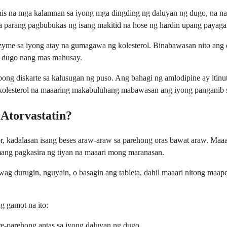
 na mga kalamnan sa iyong mga dingding ng daluyan ng dugo, na nag
a parang pagbubukas ng isang makitid na hose ng hardin upang payaga
yme sa iyong atay na gumagawa ng kolesterol. Binabawasan nito ang d
ng dugo nang mas mahusay.
ng diskarte sa kalusugan ng puso. Ang bahagi ng amlodipine ay itinu
 kolesterol na maaaring makabuluhang mabawasan ang iyong panganib s
Atorvastatin?
tor, kadalasan isang beses araw-araw sa parehong oras bawat araw. M
ang pagkasira ng tiyan na maaari mong maranasan.
g durugin, nguyain, o basagin ang tableta, dahil maaari nitong maape
g gamot na ito:
re-parehong antas sa iyong daluyan ng dugo