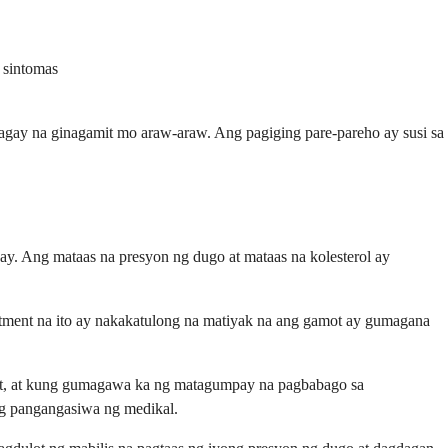
 sintomas
agay na ginagamit mo araw-araw. Ang pagiging pare-pareho ay susi sa
y. Ang mataas na presyon ng dugo at mataas na kolesterol ay
tment na ito ay nakakatulong na matiyak na ang gamot ay gumagana
mot, at kung gumagawa ka ng matagumpay na pagbabago sa
ng pangangasiwa ng medikal.