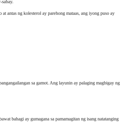
-sabay.
t antas ng kolesterol ay parehong mataas, ang iyong puso ay
g pangangailangan sa gamot. Ang layunin ay palaging magbigay ng
bawat bahagi ay gumagana sa pamamagitan ng isang natatanging