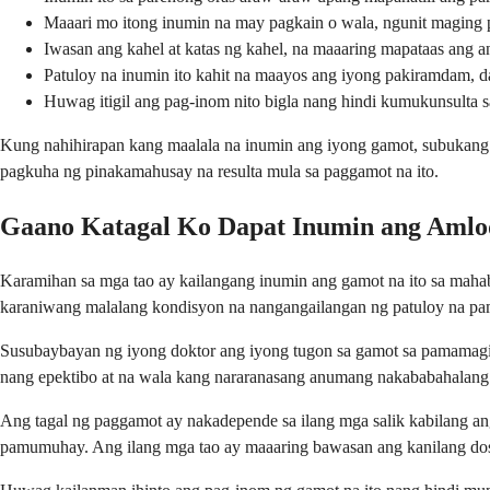
Maaari mo itong inumin na may pagkain o wala, ngunit maging p
Iwasan ang kahel at katas ng kahel, na maaaring mapataas ang 
Patuloy na inumin ito kahit na maayos ang iyong pakiramdam, da
Huwag itigil ang pag-inom nito bigla nang hindi kumukunsulta s
Kung nahihirapan kang maalala na inumin ang iyong gamot, subukang m
pagkuha ng pinakamahusay na resulta mula sa paggamot na ito.
Gaano Katagal Ko Dapat Inumin ang Amlodi
Karamihan sa mga tao ay kailangang inumin ang gamot na ito sa mahab
karaniwang malalang kondisyon na nangangailangan ng patuloy na pa
Susubaybayan ng iyong doktor ang iyong tugon sa gamot sa pamamagit
nang epektibo at na wala kang nararanasang anumang nakababahalang
Ang tagal ng paggamot ay nakadepende sa ilang mga salik kabilang 
pamumuhay. Ang ilang mga tao ay maaaring bawasan ang kanilang dosis