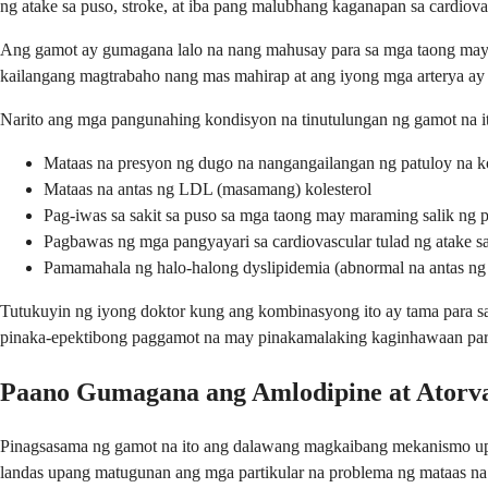
ng atake sa puso, stroke, at iba pang malubhang kaganapan sa cardio
Ang gamot ay gumagana lalo na nang mahusay para sa mga taong may p
kailangang magtrabaho nang mas mahirap at ang iyong mga arterya ay
Narito ang mga pangunahing kondisyon na tinutulungan ng gamot na i
Mataas na presyon ng dugo na nangangailangan ng patuloy na k
Mataas na antas ng LDL (masamang) kolesterol
Pag-iwas sa sakit sa puso sa mga taong may maraming salik ng 
Pagbawas ng mga pangyayari sa cardiovascular tulad ng atake sa
Pamamahala ng halo-halong dyslipidemia (abnormal na antas ng ko
Tutukuyin ng iyong doktor kung ang kombinasyong ito ay tama para sa 
pinaka-epektibong paggamot na may pinakamalaking kaginhawaan pa
Paano Gumagana ang Amlodipine at Atorva
Pinagsasama ng gamot na ito ang dalawang magkaibang mekanismo upa
landas upang matugunan ang mga partikular na problema ng mataas na 