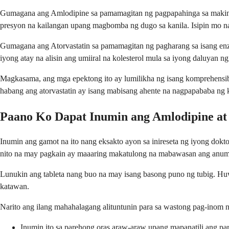
Gumagana ang Amlodipine sa pamamagitan ng pagpapahinga sa makinis
presyon na kailangan upang magbomba ng dugo sa kanila. Isipin mo n
Gumagana ang Atorvastatin sa pamamagitan ng pagharang sa isang enz
iyong atay na alisin ang umiiral na kolesterol mula sa iyong daluyan 
Magkasama, ang mga epektong ito ay lumilikha ng isang komprehensibo
habang ang atorvastatin ay isang mabisang ahente na nagpapababa ng
Paano Ko Dapat Inumin ang Amlodipine at 
Inumin ang gamot na ito nang eksakto ayon sa inireseta ng iyong dok
nito na may pagkain ay maaaring makatulong na mabawasan ang anum
Lunukin ang tableta nang buo na may isang basong puno ng tubig. Huwa
katawan.
Narito ang ilang mahahalagang alituntunin para sa wastong pag-inom n
Inumin ito sa parehong oras araw-araw upang mapanatili ang pa