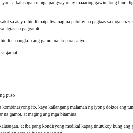
isyon sa kalusugan o mga pangyayari ay maaaring gawin itong hindi lig
akit sa atay o hindi maipaliwanag na patuloy na pagtaas sa mga enzym
a ligtas na paggamit.
indi naaangkop ang gamot na ito para sa iyo:
 sa gamot
 ng puso
ombinasyong ito, kaya kailangang malaman ng iyong doktor ang tungk
er na gamot, at maging ang mga bitamina.
kalusugan, at iba pang kondisyong medikal kapag tinutukoy kung ang g