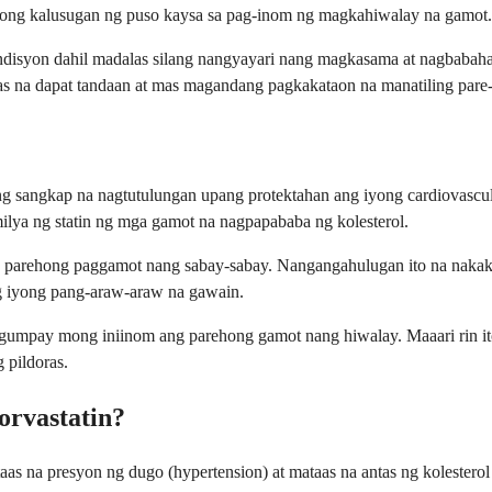
ong kalusugan ng puso kaysa sa pag-inom ng magkahiwalay na gamot.
disyon dahil madalas silang nangyayari nang magkasama at nagbabaha
 na dapat tandaan at mas magandang pagkakataon na manatiling pare-
 sangkap na nagtutulungan upang protektahan ang iyong cardiovascula
milya ng statin ng mga gamot na nagpapababa ng kolesterol.
ng parehong paggamot nang sabay-sabay. Nangangahulugan ito na nakak
g iyong pang-araw-araw na gawain.
gumpay mong iniinom ang parehong gamot nang hiwalay. Maaari rin i
 pildoras.
orvastatin?
s na presyon ng dugo (hypertension) at mataas na antas ng kolestero