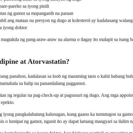
are-pareho sa iyong pinili
antas ng gamot sa mapanganib na paraan
hil ang mataas na presyon ng dugo at kolesterol ay kadalasang walang
a iyong doktor
agtakda ng pang-araw-araw na alarma o ilagay ito malapit sa isang b
pine at Atorvastatin?
ang panahon, kadalasan sa loob ng maraming taon o kahit habang buha
mamahala sa halip na panandaliang paggamot.
an ng regular na pag-check-up at pagsusuri ng dugo. Ang mga appoin
 epekto.
ang iyong pangkalahatang kalusugan, kung gaano ka tumutugon sa ga
 o lumipat ng gamot, ngunit ito ay dapat lamang mangyari sa ilalim 