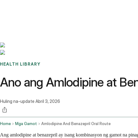
Benchmarks
Stories
FAQ
Sign up / Log in
HEALTH LIBRARY
Ano ang Amlodipine at Bena
Huling na-update
Abril 3, 2026
Home
Mga Gamot
Amlodipine And Benazepril Oral Route
Ang amlodipine at benazepril ay isang kombinasyon ng gamot na pina