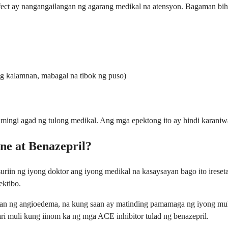
ect ay nangangailangan ng agarang medikal na atensyon. Bagaman bihi
ng kalamnan, mabagal na tibok ng puso)
umingi agad ng tulong medikal. Ang mga epektong ito ay hindi karani
ne at Benazepril?
uriin ng iyong doktor ang iyong medikal na kasaysayan bago ito ireseta
ektibo.
n ng angioedema, na kung saan ay matinding pamamaga ng iyong mukha,
 muli kung iinom ka ng mga ACE inhibitor tulad ng benazepril.