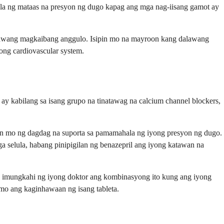
a ng mataas na presyon ng dugo kapag ang mga nag-iisang gamot ay
dalawang magkaibang anggulo. Isipin mo na mayroon kang dalawang
ong cardiovascular system.
ay kabilang sa isang grupo na tinatawag na calcium channel blockers,
an mo ng dagdag na suporta sa pamamahala ng iyong presyon ng dugo.
selula, habang pinipigilan ng benazepril ang iyong katawan na
 imungkahi ng iyong doktor ang kombinasyong ito kung ang iyong
mo ang kaginhawaan ng isang tableta.