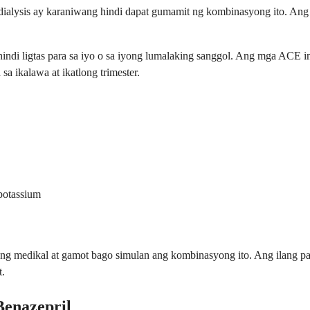
dialysis ay karaniwang hindi dapat gumamit ng kombinasyong ito. Ang
indi ligtas para sa iyo o sa iyong lumalaking sanggol. Ang mga ACE i
a ikalawa at ikatlong trimester.
 potassium
yong medikal at gamot bago simulan ang kombinasyong ito. Ang ilang 
t.
Benazepril