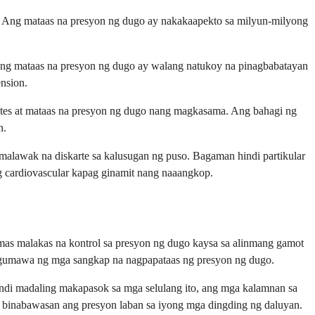
n. Ang mataas na presyon ng dugo ay nakakaapekto sa milyun-milyong
ng mataas na presyon ng dugo ay walang natukoy na pinagbabatayan
nsion.
etes at mataas na presyon ng dugo nang magkasama. Ang bahagi ng
n.
malawak na diskarte sa kalusugan ng puso. Bagaman hindi partikular
g cardiovascular kapag ginamit nang naaangkop.
 malakas na kontrol sa presyon ng dugo kaysa sa alinmang gamot
a gumawa ng mga sangkap na nagpapataas ng presyon ng dugo.
ndi madaling makapasok sa mga selulang ito, ang mga kalamnan sa
 binabawasan ang presyon laban sa iyong mga dingding ng daluyan.