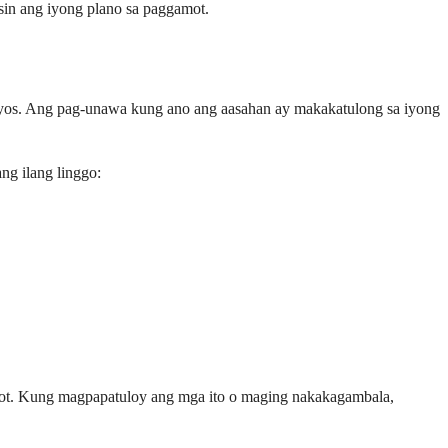
in ang iyong plano sa paggamot.
aayos. Ang pag-unawa kung ano ang aasahan ay makakatulong sa iyong
g ilang linggo:
ot. Kung magpapatuloy ang mga ito o maging nakakagambala,