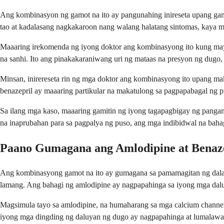
Ang kombinasyon ng gamot na ito ay pangunahing inireseta upang gamu
tao at kadalasang nagkakaroon nang walang halatang sintomas, kaya min
Maaaring irekomenda ng iyong doktor ang kombinasyong ito kung ma
na sanhi. Ito ang pinakakaraniwang uri ng mataas na presyon ng dug
Minsan, inirereseta rin ng mga doktor ang kombinasyong ito upang m
benazepril ay maaaring partikular na makatulong sa pagpapabagal ng p
Sa ilang mga kaso, maaaring gamitin ng iyong tagapagbigay ng pangan
na inaprubahan para sa pagpalya ng puso, ang mga indibidwal na baha
Paano Gumagana ang Amlodipine at Benaz
Ang kombinasyong gamot na ito ay gumagana sa pamamagitan ng dal
lamang. Ang bahagi ng amlodipine ay nagpapahinga sa iyong mga dal
Magsimula tayo sa amlodipine, na humaharang sa mga calcium channel
iyong mga dingding ng daluyan ng dugo ay nagpapahinga at lumalawa