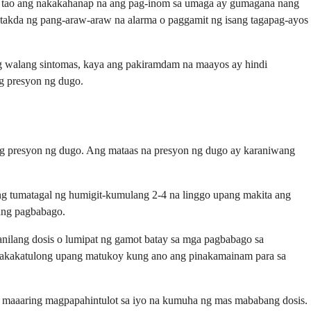
ng tao ang nakakahanap na ang pag-inom sa umaga ay gumagana nang
tatakda ng pang-araw-araw na alarma o paggamit ng isang tagapag-ayos
ng walang sintomas, kaya ang pakiramdam na maayos ay hindi
g presyon ng dugo.
g presyon ng dugo. Ang mataas na presyon ng dugo ay karaniwang
ng tumatagal ng humigit-kumulang 2-4 na linggo upang makita ang
ang pagbabago.
ilang dosis o lumipat ng gamot batay sa mga pagbabago sa
makakatulong upang matukoy kung ano ang pinakamainam para sa
ay maaaring magpapahintulot sa iyo na kumuha ng mas mababang dosis.