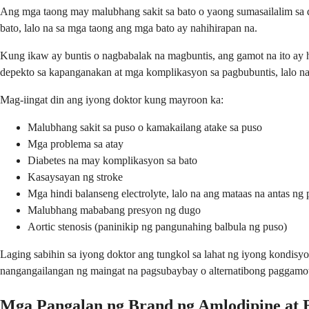
Ang mga taong may malubhang sakit sa bato o yaong sumasailalim sa 
bato, lalo na sa mga taong ang mga bato ay nahihirapan na.
Kung ikaw ay buntis o nagbabalak na magbuntis, ang gamot na ito ay h
depekto sa kapanganakan at mga komplikasyon sa pagbubuntis, lalo na s
Mag-iingat din ang iyong doktor kung mayroon ka:
Malubhang sakit sa puso o kamakailang atake sa puso
Mga problema sa atay
Diabetes na may komplikasyon sa bato
Kasaysayan ng stroke
Mga hindi balanseng electrolyte, lalo na ang mataas na antas ng
Malubhang mababang presyon ng dugo
Aortic stenosis (paninikip ng pangunahing balbula ng puso)
Laging sabihin sa iyong doktor ang tungkol sa lahat ng iyong kondis
nangangailangan ng maingat na pagsubaybay o alternatibong paggamo
Mga Pangalan ng Brand ng Amlodipine at 