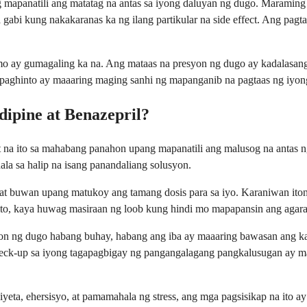
g mapanatili ang matatag na antas sa iyong daluyan ng dugo. Marami
gabi kung nakakaranas ka ng ilang partikular na side effect. Ang pag
n mo ay gumagaling ka na. Ang mataas na presyon ng dugo ay kadalasa
paghinto ay maaaring maging sanhi ng mapanganib na pagtaas ng iyon
ipine at Benazepril?
a ito sa mahabang panahon upang mapanatili ang malusog na antas n
a sa halip na isang panandaliang solusyon.
 at buwan upang matukoy ang tamang dosis para sa iyo. Karaniwan ito
to, kaya huwag masiraan ng loob kung hindi mo mapapansin ang agar
n ng dugo habang buhay, habang ang iba ay maaaring bawasan ang kan
heck-up sa iyong tagapagbigay ng pangangalagang pangkalusugan ay 
eta, ehersisyo, at pamamahala ng stress, ang mga pagsisikap na ito 