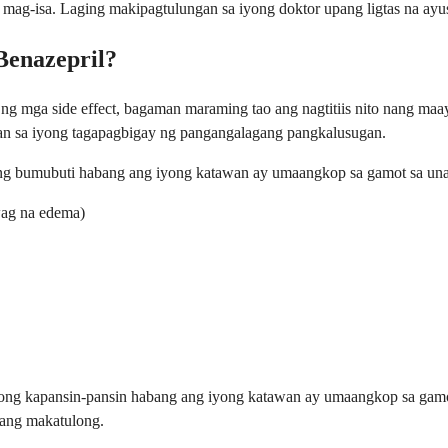
g-isa. Laging makipagtulungan sa iyong doktor upang ligtas na ayus
Benazepril?
 ng mga side effect, bagaman maraming tao ang nagtitiis nito nang m
n sa iyong tagapagbigay ng pangangalagang pangkalusugan.
ng bumubuti habang ang iyong katawan ay umaangkop sa gamot sa unan
wag na edema)
nong kapansin-pansin habang ang iyong katawan ay umaangkop sa gam
pang makatulong.