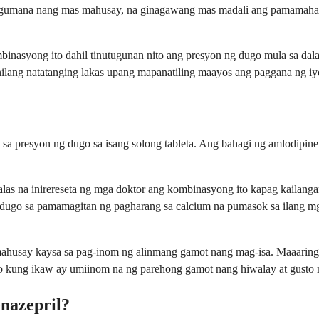
 gumana nang mas mahusay, na ginagawang mas madali ang pamamahal
mbinasyong ito dahil tinutugunan nito ang presyon ng dugo mula sa 
ilang natatanging lakas upang mapanatiling maayos ang paggana ng iy
sa presyon ng dugo sa isang solong tableta. Ang bahagi ng amlodipine 
as na inirereseta ng mga doktor ang kombinasyong ito kapag kailang
ugo sa pamamagitan ng pagharang sa calcium na pumasok sa ilang mga 
ahusay kaysa sa pag-inom ng alinmang gamot nang mag-isa. Maaaring
 o kung ikaw ay umiinom na ng parehong gamot nang hiwalay at gusto 
nazepril?