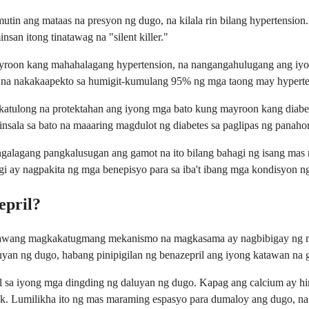
tin ang mataas na presyon ng dugo, na kilala rin bilang hypertensio
san itong tinatawag na "silent killer."
yroon kang mahahalagang hypertension, na nangangahulugang ang iyo
o, na nakakaapekto sa humigit-kumulang 95% ng mga taong may hyperte
akatulong na protektahan ang iyong mga bato kung mayroon kang diab
insala sa bato na maaaring magdulot ng diabetes sa paglipas ng panaho
galagang pangkalusugan ang gamot na ito bilang bahagi ng isang mas 
gi ay nagpakita ng mga benepisyo para sa iba't ibang mga kondisyon n
epril?
awang magkakatugmang mekanismo na magkasama ay nagbibigay ng mas
uyan ng dugo, habang pinipigilan ng benazepril ang iyong katawan n
 sa iyong mga dingding ng daluyan ng dugo. Kapag ang calcium ay hi
k. Lumilikha ito ng mas maraming espasyo para dumaloy ang dugo, na