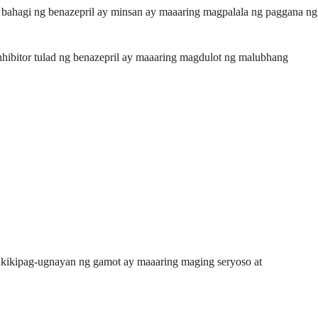
 bahagi ng benazepril ay minsan ay maaaring magpalala ng paggana ng
nhibitor tulad ng benazepril ay maaaring magdulot ng malubhang
pakikipag-ugnayan ng gamot ay maaaring maging seryoso at