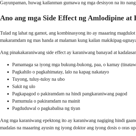
Gayunpaman, huwag kailanman gumawa ng mga desisyon na ito nang ma
Ano ang mga Side Effect ng Amlodipine at 
Tulad ng lahat ng gamot, ang kombinasyong ito ay maaaring magdulot
makaramdam ng mas handa at malaman kung kailan makikipag-ugnaya
Ang pinakakaraniwang side effect ay karaniwang banayad at kadalasa
Pamamaga sa iyong mga bukung-bukong, paa, o kamay (tinata
Pagkahilo o pagkahimatay, lalo na kapag nakatayo
Tuyong, tuluy-tuloy na ubo
Sakit ng ulo
Pagkapagod o pakiramdam na hindi pangkaraniwang pagod
Pamumula o pakiramdam na mainit
Pagduduwal o pagkabalisa ng tiyan
Ang mga karaniwang epektong ito ay karaniwang nagiging hindi gaa
madalas na maaaring ayusin ng iyong doktor ang iyong dosis o oras u