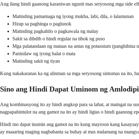
Ang ilang hindi gaanong karaniwan ngunit mas seryosong mga side eff
Matinding pamamaga ng iyong mukha, labi, dila, o lalamunan
Hirap sa paghinga o paglunok
Matinding pagkahilo o pagkawala ng malay
Sakit sa dibdib o hindi regular na tibok ng puso
Mga palatandaan ng mataas na antas ng potassium (panghihina 
Paninilaw ng iyong balat o mata
Matinding sakit ng tiyan
Kung nakakaranas ka ng alinman sa mga seryosong sintomas na ito, h
Sino ang Hindi Dapat Uminom ng Amlodipi
Ang kombinasyong ito ay hindi angkop para sa lahat, at maingat na sus
nagpapahintulot na ang gamot na ito ay hindi ligtas o hindi gaanong ep
Hindi mo dapat inumin ang gamot na ito kung mayroon kang kasaysaya
ay maaaring maging nagbabanta sa buhay at mas malamang na mangyari