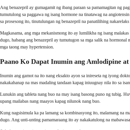
Ang benazepril ay gumagamit ng ibang paraan sa pamamagitan ng pag
tumutulong sa paggawa ng isang hormone na tinatawag na angiotensin 
sa prosesong ito, tinutulungan ng benazepril na panatilihing nakarela
Magkasama, ang mga mekanismong ito ay lumilikha ng isang malakas 
dugo, habang ang benazepril ay tumutugon sa mga salik na hormonal 
mga taong may hypertension.
Paano Ko Dapat Inumin ang Amlodipine at
Inumin ang gamot na ito nang eksakto ayon sa inireseta ng iyong dokt
nakakahanap na mas madaling tandaan kapag iniuugnay nila ito sa isa
Lunukin ang tableta nang buo na may isang basong puno ng tubig. Huwa
upang mailabas nang maayos kapag nilunok nang buo.
Kung nagsisimula ka pa lamang sa kombinasyong ito, malamang na mag
dugo. Ang unti-unting pamamaraang ito ay nakakatulong na mabawasan