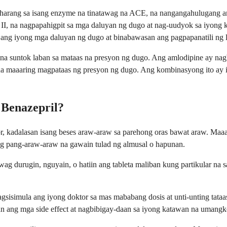
harang sa isang enzyme na tinatawag na ACE, na nangangahulugang a
II, na nagpapahigpit sa mga daluyan ng dugo at nag-uudyok sa iyong k
ks ang iyong mga daluyan ng dugo at binabawasan ang pagpapanatili ng l
na suntok laban sa mataas na presyon ng dugo. Ang amlodipine ay na
na maaaring magpataas ng presyon ng dugo. Ang kombinasyong ito ay i
 Benazepril?
or, kadalasan isang beses araw-araw sa parehong oras bawat araw. Maa
ng pang-araw-araw na gawain tulad ng almusal o hapunan.
g durugin, nguyain, o hatiin ang tableta maliban kung partikular na s
sisimula ang iyong doktor sa mas mababang dosis at unti-unting tata
 ang mga side effect at nagbibigay-daan sa iyong katawan na umangk