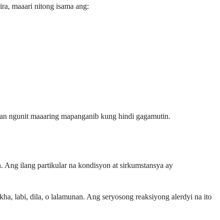
ra, maaari nitong isama ang:
wan ngunit maaaring mapanganib kung hindi gagamutin.
. Ang ilang partikular na kondisyon at sirkumstansya ay
 labi, dila, o lalamunan. Ang seryosong reaksiyong alerdyi na ito