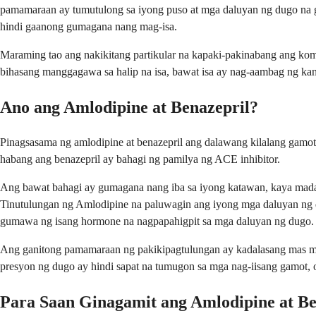
pamamaraan ay tumutulong sa iyong puso at mga daluyan ng dugo na
hindi gaanong gumagana nang mag-isa.
Maraming tao ang nakikitang partikular na kapaki-pakinabang ang ko
bihasang manggagawa sa halip na isa, bawat isa ay nag-aambag ng kan
Ano ang Amlodipine at Benazepril?
Pinagsasama ng amlodipine at benazepril ang dalawang kilalang gamot 
habang ang benazepril ay bahagi ng pamilya ng ACE inhibitor.
Ang bawat bahagi ay gumagana nang iba sa iyong katawan, kaya madal
Tinutulungan ng Amlodipine na paluwagin ang iyong mga daluyan ng d
gumawa ng isang hormone na nagpapahigpit sa mga daluyan ng dugo.
Ang ganitong pamamaraan ng pakikipagtulungan ay kadalasang mas m
presyon ng dugo ay hindi sapat na tumugon sa mga nag-iisang gamot,
Para Saan Ginagamit ang Amlodipine at Be