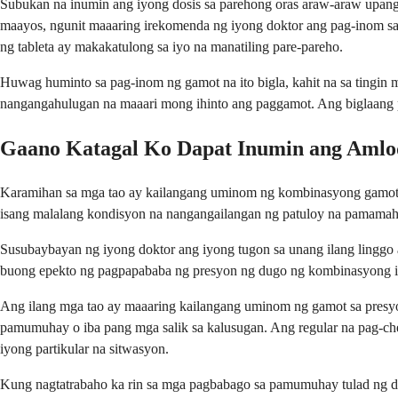
Subukan na inumin ang iyong dosis sa parehong oras araw-araw upan
maayos, ngunit maaaring irekomenda ng iyong doktor ang pag-inom sa 
ng tableta ay makakatulong sa iyo na manatiling pare-pareho.
Huwag huminto sa pag-inom ng gamot na ito bigla, kahit na sa tingi
nangangahulugan na maaari mong ihinto ang paggamot. Ang biglaang 
Gaano Katagal Ko Dapat Inumin ang Amlod
Karamihan sa mga tao ay kailangang uminom ng kombinasyong gamot n
isang malalang kondisyon na nangangailangan ng patuloy na pamamahal
Susubaybayan ng iyong doktor ang iyong tugon sa unang ilang linggo
buong epekto ng pagpapababa ng presyon ng dugo ng kombinasyong i
Ang ilang mga tao ay maaaring kailangang uminom ng gamot sa presyo
pamumuhay o iba pang mga salik sa kalusugan. Ang regular na pag-c
iyong partikular na sitwasyon.
Kung nagtatrabaho ka rin sa mga pagbabago sa pamumuhay tulad ng diy