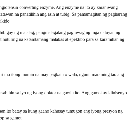
ngiotensin-converting enzyme. Ang enzyme na ito ay karaniwang
atawan na panatilihin ang asin at tubig. Sa pamamagitan ng pagharang
ikido.
gbibigay ng matatag, pangmatagalang pagluwag ng mga daluyan ng
tinuturing na katamtamang malakas at epektibo para sa karamihan ng
ari mo itong inumin na may pagkain o wala, ngunit maraming tao ang
asabihin sa iyo ng iyong doktor na gawin ito. Ang gamot ay idinisenyo
asan ito batay sa kung gaano kahusay tumugon ang iyong presyon ng
op sa gamot.