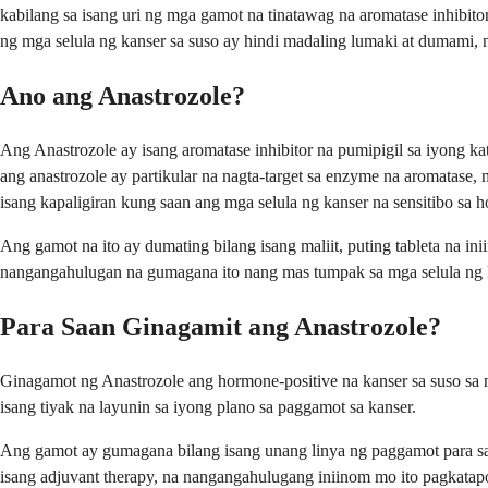
kabilang sa isang uri ng mga gamot na tinatawag na aromatase inhibi
ng mga selula ng kanser sa suso ay hindi madaling lumaki at dumami, 
Ano ang Anastrozole?
Ang Anastrozole ay isang aromatase inhibitor na pumipigil sa iyong
ang anastrozole ay partikular na nagta-target sa enzyme na aromatase
isang kapaligiran kung saan ang mga selula ng kanser na sensitibo sa
Ang gamot na ito ay dumating bilang isang maliit, puting tableta na in
nangangahulugan na gumagana ito nang mas tumpak sa mga selula ng k
Para Saan Ginagamit ang Anastrozole?
Ginagamot ng Anastrozole ang hormone-positive na kanser sa suso sa m
isang tiyak na layunin sa iyong plano sa paggamot sa kanser.
Ang gamot ay gumagana bilang isang unang linya ng paggamot para sa a
isang adjuvant therapy, na nangangahulugang iniinom mo ito pagkata