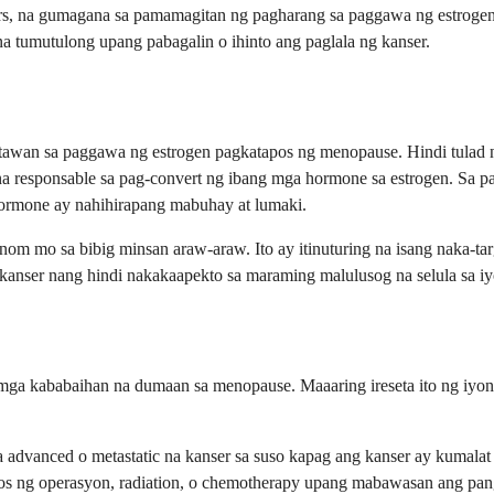
tors, na gumagana sa pamamagitan ng pagharang sa paggawa ng estrogen
na tumutulong upang pabagalin o ihinto ang paglala ng kanser.
 katawan sa paggawa ng estrogen pagkatapos ng menopause. Hindi tula
, na responsable sa pag-convert ng ibang mga hormone sa estrogen. Sa 
 hormone ay nahihirapang mabuhay at lumaki.
iinom mo sa bibig minsan araw-araw. Ito ay itinuturing na isang naka-ta
anser nang hindi nakakaapekto sa maraming malulusog na selula sa i
ga kababaihan na dumaan sa menopause. Maaaring ireseta ito ng iyong d
dvanced o metastatic na kanser sa suso kapag ang kanser ay kumalat n
pos ng operasyon, radiation, o chemotherapy upang mabawasan ang pan