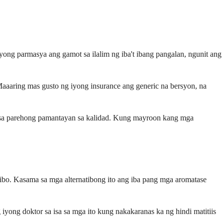
yong parmasya ang gamot sa ilalim ng iba't ibang pangalan, ngunit ang
aaring mas gusto ng iyong insurance ang generic na bersyon, na
 sa parehong pamantayan sa kalidad. Kung mayroon kang mga
ibo. Kasama sa mga alternatibong ito ang iba pang mga aromatase
iyong doktor sa isa sa mga ito kung nakakaranas ka ng hindi matitiis