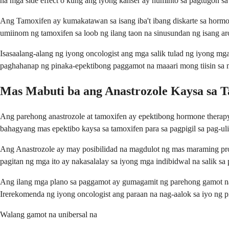
na mga side effect o kung ang iyong kanser ay huminto sa pagtugon sa 
Ang Tamoxifen ay kumakatawan sa isang iba't ibang diskarte sa hormo
umiinom ng tamoxifen sa loob ng ilang taon na sinusundan ng isang aro
Isasaalang-alang ng iyong oncologist ang mga salik tulad ng iyong mg
paghahanap ng pinaka-epektibong paggamot na maaari mong tiisin sa
Mas Mabuti ba ang Anastrozole Kaysa sa 
Ang parehong anastrozole at tamoxifen ay epektibong hormone therapy, 
bahagyang mas epektibo kaysa sa tamoxifen para sa pagpigil sa pag-ul
Ang Anastrozole ay may posibilidad na magdulot ng mas maraming pro
pagitan ng mga ito ay nakasalalay sa iyong mga indibidwal na salik sa
Ang ilang mga plano sa paggamot ay gumagamit ng parehong gamot nan
Irerekomenda ng iyong oncologist ang paraan na nag-aalok sa iyo ng
Walang gamot na unibersal na