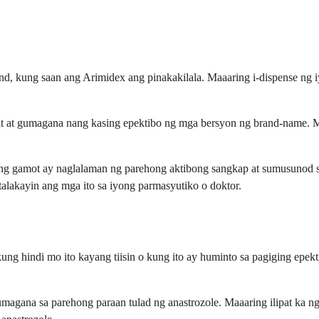
d, kung saan ang Arimidex ang pinakakilala. Maaaring i-dispense ng i
 at gumagana nang kasing epektibo ng mga bersyon ng brand-name. Ma
ang gamot ay naglalaman ng parehong aktibong sangkap at sumusunod
 talakayin ang mga ito sa iyong parmasyutiko o doktor.
g hindi mo ito kayang tiisin o kung ito ay huminto sa pagiging epekt
agana sa parehong paraan tulad ng anastrozole. Maaaring ilipat ka ng 