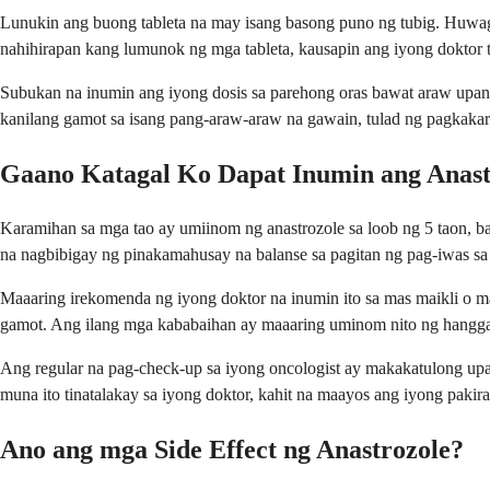
Lunukin ang buong tableta na may isang basong puno ng tubig. Huwag
nahihirapan kang lumunok ng mga tableta, kausapin ang iyong doktor tu
Subukan na inumin ang iyong dosis sa parehong oras bawat araw upan
kanilang gamot sa isang pang-araw-araw na gawain, tulad ng pagkakar
Gaano Katagal Ko Dapat Inumin ang Anast
Karamihan sa mga tao ay umiinom ng anastrozole sa loob ng 5 taon, ba
na nagbibigay ng pinakamahusay na balanse sa pagitan ng pag-iwas sa 
Maaaring irekomenda ng iyong doktor na inumin ito sa mas maikli o 
gamot. Ang ilang mga kababaihan ay maaaring uminom nito ng hangg
Ang regular na pag-check-up sa iyong oncologist ay makakatulong up
muna ito tinatalakay sa iyong doktor, kahit na maayos ang iyong paki
Ano ang mga Side Effect ng Anastrozole?