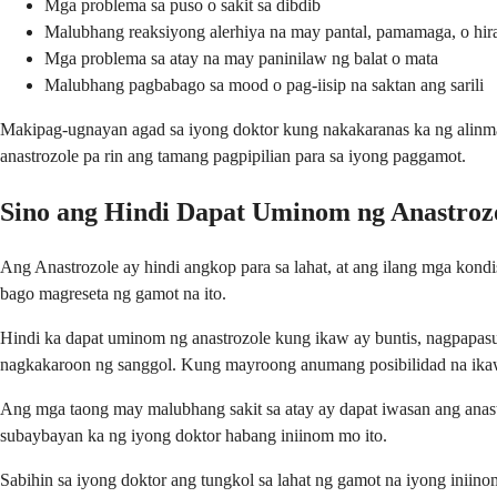
Mga problema sa puso o sakit sa dibdib
Malubhang reaksiyong alerhiya na may pantal, pamamaga, o hir
Mga problema sa atay na may paninilaw ng balat o mata
Malubhang pagbabago sa mood o pag-iisip na saktan ang sarili
Makipag-ugnayan agad sa iyong doktor kung nakakaranas ka ng alinman
anastrozole pa rin ang tamang pagpipilian para sa iyong paggamot.
Sino ang Hindi Dapat Uminom ng Anastroz
Ang Anastrozole ay hindi angkop para sa lahat, at ang ilang mga kondi
bago magreseta ng gamot na ito.
Hindi ka dapat uminom ng anastrozole kung ikaw ay buntis, nagpapa
nagkakaroon ng sanggol. Kung mayroong anumang posibilidad na ikaw 
Ang mga taong may malubhang sakit sa atay ay dapat iwasan ang anastr
subaybayan ka ng iyong doktor habang iniinom mo ito.
Sabihin sa iyong doktor ang tungkol sa lahat ng gamot na iyong inii