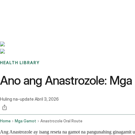
Benchmarks
Stories
FAQ
Sign up / Log in
HEALTH LIBRARY
Ano ang Anastrozole: Mga G
Huling na-update
Abril 3, 2026
Home
Mga Gamot
Anastrozole Oral Route
Ang Anastrozole ay isang reseta na gamot na pangunahing ginagamit u