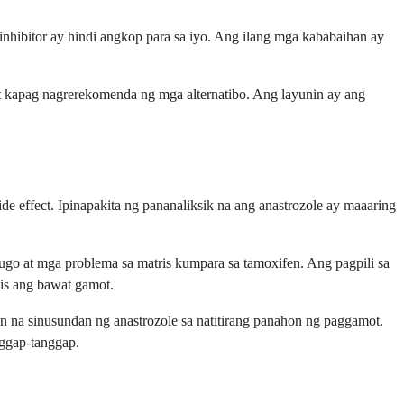
nhibitor ay hindi angkop para sa iyo. Ang ilang mga kababaihan ay
mot kapag nagrerekomenda ng mga alternatibo. Ang layunin ay ang
de effect. Ipinapakita ng pananaliksik na ang anastrozole ay maaaring
o at mga problema sa matris kumpara sa tamoxifen. Ang pagpili sa
iis ang bawat gamot.
 na sinusundan ng anastrozole sa natitirang panahon ng paggamot.
nggap-tanggap.