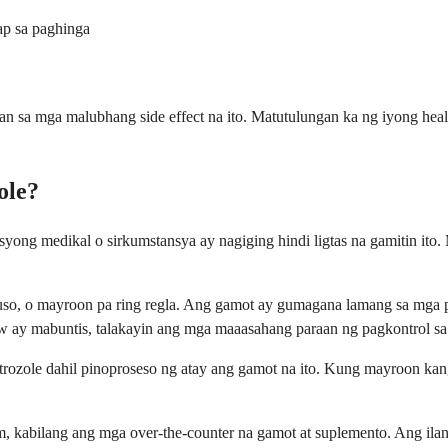
ap sa paghinga
 sa mga malubhang side effect na ito. Matutulungan ka ng iyong heal
ole?
syong medikal o sirkumstansya ay nagiging hindi ligtas na gamitin ito
suso, o mayroon pa ring regla. Ang gamot ay gumagana lamang sa mga
ay mabuntis, talakayin ang mga maaasahang paraan ng pagkontrol sa 
ozole dahil pinoproseso ng atay ang gamot na ito. Kung mayroon kang 
nom, kabilang ang mga over-the-counter na gamot at suplemento. Ang i