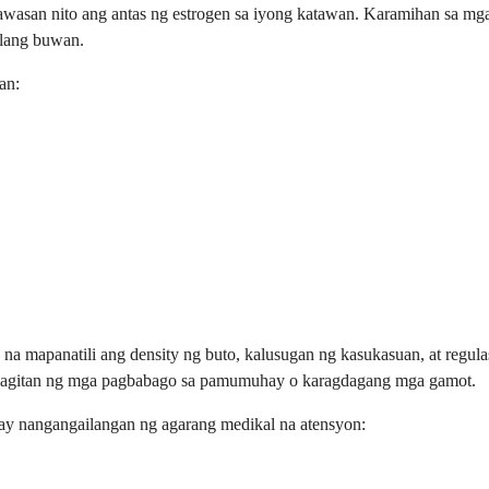
awasan nito ang antas ng estrogen sa iyong katawan. Karamihan sa mg
ilang buwan.
an:
 na mapanatili ang density ng buto, kalusugan ng kasukasuan, at regu
mamagitan ng mga pagbabago sa pamumuhay o karagdagang mga gamot.
 ay nangangailangan ng agarang medikal na atensyon: