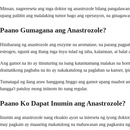
Minsan, nagrereseta ang mga doktor ng anastrozole bilang pangalawan
upang paliitin ang malalaking tumor bago ang operasyon, na ginaga
Paano Gumagana ang Anastrozole?
Hiniharang ng anastrozole ang enzyme na aromatase, na parang pagpa
estrogen, ngunit ang ibang mga tisyu tulad ng taba, kalamnan, at bala
Ang gamot na ito ay itinuturing na isang katamtamang malakas na h
dramatikong pagbaba na ito ay nakakatulong sa paglaban sa kanser, i
Tumatagal ng ilang araw hanggang linggo ang gamot upang maabot ang 
hangga't patuloy mong iniinom ito nang regular.
Paano Ko Dapat Inumin ang Anastrozole?
Inumin ang anastrozole nang eksakto ayon sa inireseta ng iyong dokto
may pagkain ay maaaring makatulong na mabawasan ang pagkasira ng