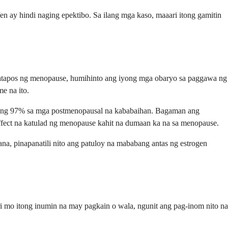
n ay hindi naging epektibo. Sa ilang mga kaso, maaari itong gamitin
katapos ng menopause, humihinto ang iyong mga obaryo sa paggawa ng
e na ito.
ggang 97% sa mga postmenopausal na kababaihan. Bagaman ang
effect na katulad ng menopause kahit na dumaan ka na sa menopause.
, pinapanatili nito ang patuloy na mababang antas ng estrogen
ri mo itong inumin na may pagkain o wala, ngunit ang pag-inom nito na