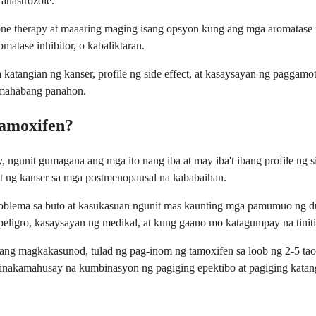
anastrozole.
ne therapy at maaaring maging isang opsyon kung ang mga aromatase i
matase inhibitor, o kabaliktaran.
a katangian ng kanser, profile ng side effect, at kasaysayan ng pagga
 mahabang panahon.
Tamoxifen?
ngunit gumagana ang mga ito nang iba at may iba't ibang profile ng si
it ng kanser sa mga postmenopausal na kababaihan.
blema sa buto at kasukasuan ngunit mas kaunting mga pamumuo ng dug
 peligro, kasaysayan ng medikal, at kung gaano mo katagumpay na tinit
g magkakasunod, tulad ng pag-inom ng tamoxifen sa loob ng 2-5 taon
 pinakamahusay na kumbinasyon ng pagiging epektibo at pagiging kata