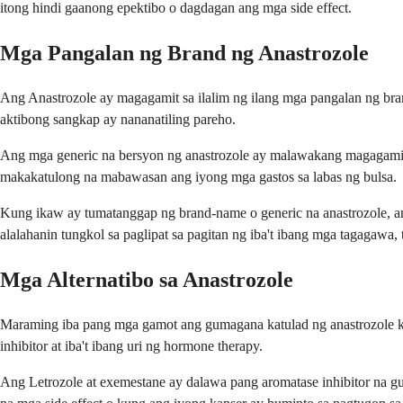
itong hindi gaanong epektibo o dagdagan ang mga side effect.
Mga Pangalan ng Brand ng Anastrozole
Ang Anastrozole ay magagamit sa ilalim ng ilang mga pangalan ng bran
aktibong sangkap ay nananatiling pareho.
Ang mga generic na bersyon ng anastrozole ay malawakang magagamit
makakatulong na mabawasan ang iyong mga gastos sa labas ng bulsa.
Kung ikaw ay tumatanggap ng brand-name o generic na anastrozole, 
alalahanin tungkol sa paglipat sa pagitan ng iba't ibang mga tagagawa,
Mga Alternatibo sa Anastrozole
Maraming iba pang mga gamot ang gumagana katulad ng anastrozole kun
inhibitor at iba't ibang uri ng hormone therapy.
Ang Letrozole at exemestane ay dalawa pang aromatase inhibitor na gum