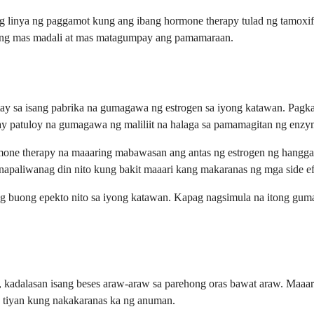
g linya ng paggamot kung ang ibang hormone therapy tulad ng tamoxife
wang mas madali at mas matagumpay ang pamamaraan.
tay sa isang pabrika na gumagawa ng estrogen sa iyong katawan. Pag
t ay patuloy na gumagawa ng maliliit na halaga sa pamamagitan ng enzym
ormone therapy na maaaring mabawasan ang antas ng estrogen ng han
pinapaliwanag din nito kung bakit maaari kang makaranas ng mga side 
buong epekto nito sa iyong katawan. Kapag nagsimula na itong gumana
r, kadalasan isang beses araw-araw sa parehong oras bawat araw. Maaa
 tiyan kung nakakaranas ka ng anuman.