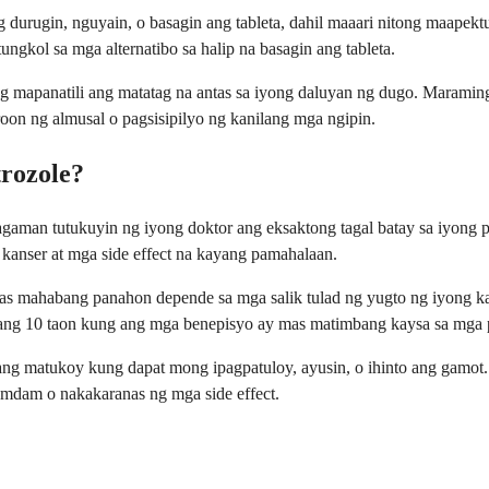
 durugin, nguyain, o basagin ang tableta, dahil maaari nitong maap
ngkol sa mga alternatibo sa halip na basagin ang tableta.
g mapanatili ang matatag na antas sa iyong daluyan ng dugo. Marami
oon ng almusal o pagsisipilyo ng kanilang mga ngipin.
rozole?
gaman tutukuyin ng iyong doktor ang eksaktong tagal batay sa iyong pa
kanser at mga side effect na kayang pamahalaan.
mas mahabang panahon depende sa mga salik tulad ng yugto ng iyong k
ang 10 taon kung ang mga benepisyo ay mas matimbang kaysa sa mga 
ang matukoy kung dapat mong ipagpatuloy, ayusin, o ihinto ang gamot
ramdam o nakakaranas ng mga side effect.