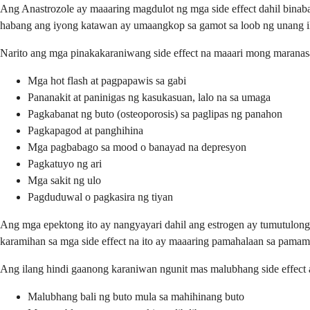
Ang Anastrozole ay maaaring magdulot ng mga side effect dahil binab
habang ang iyong katawan ay umaangkop sa gamot sa loob ng unang 
Narito ang mga pinakakaraniwang side effect na maaari mong maranas
Mga hot flash at pagpapawis sa gabi
Pananakit at paninigas ng kasukasuan, lalo na sa umaga
Pagkabanat ng buto (osteoporosis) sa paglipas ng panahon
Pagkapagod at panghihina
Mga pagbabago sa mood o banayad na depresyon
Pagkatuyo ng ari
Mga sakit ng ulo
Pagduduwal o pagkasira ng tiyan
Ang mga epektong ito ay nangyayari dahil ang estrogen ay tumutulong
karamihan sa mga side effect na ito ay maaaring pamahalaan sa pa
Ang ilang hindi gaanong karaniwan ngunit mas malubhang side effect
Malubhang bali ng buto mula sa mahihinang buto