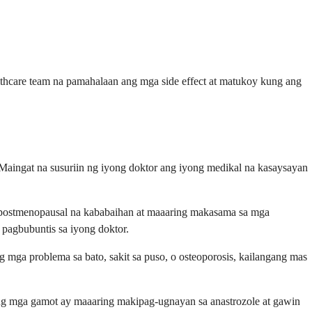
thcare team na pamahalaan ang mga side effect at matukoy kung ang
. Maingat na susuriin ng iyong doktor ang iyong medikal na kasaysayan
 postmenopausal na kababaihan at maaaring makasama sa mga
pagbubuntis sa iyong doktor.
mga problema sa bato, sakit sa puso, o osteoporosis, kailangang mas
lang mga gamot ay maaaring makipag-ugnayan sa anastrozole at gawin