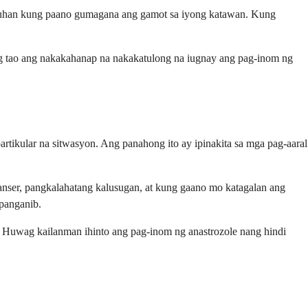
ektuhan kung paano gumagana ang gamot sa iyong katawan. Kung
ng tao ang nakakahanap na nakakatulong na iugnay ang pag-inom ng
rtikular na sitwasyon. Ang panahong ito ay ipinakita sa mga pag-aaral
anser, pangkalahatang kalusugan, at kung gaano mo katagalan ang
panganib.
. Huwag kailanman ihinto ang pag-inom ng anastrozole nang hindi