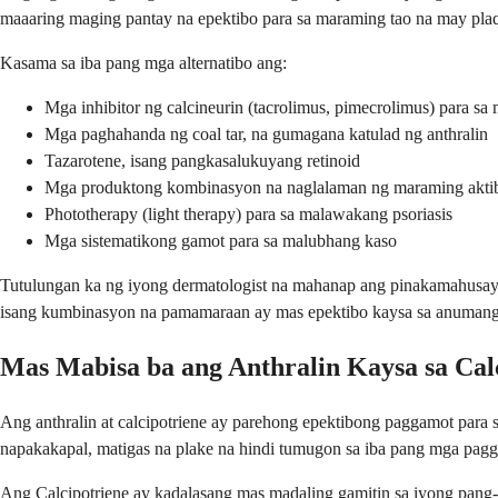
maaaring maging pantay na epektibo para sa maraming tao na may plaq
Kasama sa iba pang mga alternatibo ang:
Mga inhibitor ng calcineurin (tacrolimus, pimecrolimus) para sa 
Mga paghahanda ng coal tar, na gumagana katulad ng anthralin
Tazarotene, isang pangkasalukuyang retinoid
Mga produktong kombinasyon na naglalaman ng maraming akti
Phototherapy (light therapy) para sa malawakang psoriasis
Mga sistematikong gamot para sa malubhang kaso
Tutulungan ka ng iyong dermatologist na mahanap ang pinakamahusay 
isang kumbinasyon na pamamaraan ay mas epektibo kaysa sa anumang
Mas Mabisa ba ang Anthralin Kaysa sa Cal
Ang anthralin at calcipotriene ay parehong epektibong paggamot para s
napakakapal, matigas na plake na hindi tumugon sa iba pang mga pagga
Ang Calcipotriene ay kadalasang mas madaling gamitin sa iyong pang-