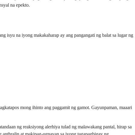
syal na epekto.
g isyu na iyong makakaharap ay ang pangangati ng balat sa lugar ng
 pagkatapos mong ihinto ang paggamit ng gamot. Gayunpaman, maaari
andaan ng reaksiyong alerhiya tulad ng malawakang pantal, hirap sa
 anthralin at makipag-ugnayan sa iyong tagapagbigay ng