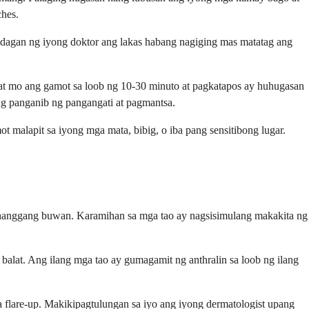
ches.
dagan ng iyong doktor ang lakas habang nagiging mas matatag ang
pat mo ang gamot sa loob ng 10-30 minuto at pagkatapos ay huhugasan
g panganib ng pangangati at pagmantsa.
t malapit sa iyong mga mata, bibig, o iba pang sensitibong lugar.
go hanggang buwan. Karamihan sa mga tao ay nagsisimulang makakita ng
alat. Ang ilang mga tao ay gumagamit ng anthralin sa loob ng ilang
flare-up. Makikipagtulungan sa iyo ang iyong dermatologist upang