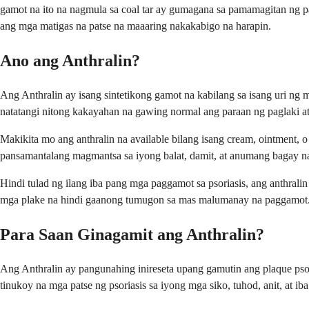
gamot na ito na nagmula sa coal tar ay gumagana sa pamamagitan ng pa
ang mga matigas na patse na maaaring nakakabigo na harapin.
Ano ang Anthralin?
Ang Anthralin ay isang sintetikong gamot na kabilang sa isang uri ng 
natatangi nitong kakayahan na gawing normal ang paraan ng paglaki at
Makikita mo ang anthralin na available bilang isang cream, ointment, 
pansamantalang magmantsa sa iyong balat, damit, at anumang bagay n
Hindi tulad ng ilang iba pang mga paggamot sa psoriasis, ang anthralin
mga plake na hindi gaanong tumugon sa mas malumanay na paggamot
Para Saan Ginagamit ang Anthralin?
Ang Anthralin ay pangunahing inireseta upang gamutin ang plaque psor
tinukoy na mga patse ng psoriasis sa iyong mga siko, tuhod, anit, at 