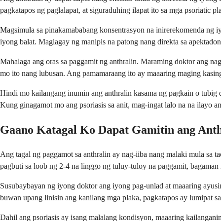
pagkatapos ng paglalapat, at siguraduhing ilapat ito sa mga psoriatic 
Magsimula sa pinakamababang konsentrasyon na inirerekomenda ng iy
iyong balat. Maglagay ng manipis na patong nang direkta sa apektado
Mahalaga ang oras sa paggamit ng anthralin. Maraming doktor ang nag
mo ito nang lubusan. Ang pamamaraang ito ay maaaring maging kasing
Hindi mo kailangang inumin ang anthralin kasama ng pagkain o tubig da
Kung ginagamot mo ang psoriasis sa anit, mag-ingat lalo na na ilayo 
Gaano Katagal Ko Dapat Gamitin ang Anth
Ang tagal ng paggamot sa anthralin ay nag-iiba nang malaki mula sa t
pagbuti sa loob ng 2-4 na linggo ng tuluy-tuloy na paggamit, bagama
Susubaybayan ng iyong doktor ang iyong pag-unlad at maaaring ayusin
buwan upang linisin ang kanilang mga plaka, pagkatapos ay lumipat 
Dahil ang psoriasis ay isang malalang kondisyon, maaaring kailangan