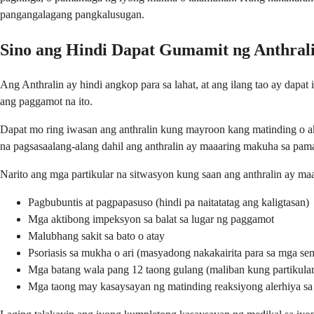
pangangalagang pangkalusugan.
Sino ang Hindi Dapat Gumamit ng Anthral
Ang Anthralin ay hindi angkop para sa lahat, at ang ilang tao ay dapa
ang paggamot na ito.
Dapat mo ring iwasan ang anthralin kung mayroon kang matinding o ak
na pagsasaalang-alang dahil ang anthralin ay maaaring makuha sa pama
Narito ang mga partikular na sitwasyon kung saan ang anthralin ay ma
Pagbubuntis at pagpapasuso (hindi pa naitatatag ang kaligtasan)
Mga aktibong impeksyon sa balat sa lugar ng paggamot
Malubhang sakit sa bato o atay
Psoriasis sa mukha o ari (masyadong nakakairita para sa mga sen
Mga batang wala pang 12 taong gulang (maliban kung partikular n
Mga taong may kasaysayan ng matinding reaksiyong alerhiya sa