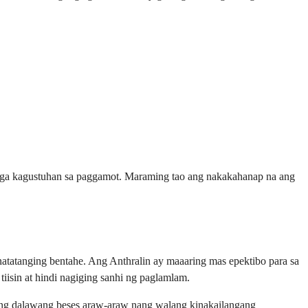
 mga kagustuhan sa paggamot. Maraming tao ang nakakahanap na ang
 natatanging bentahe. Ang Anthralin ay maaaring mas epektibo para sa
iisin at hindi nagiging sanhi ng paglamlam.
nang dalawang beses araw-araw nang walang kinakailangang