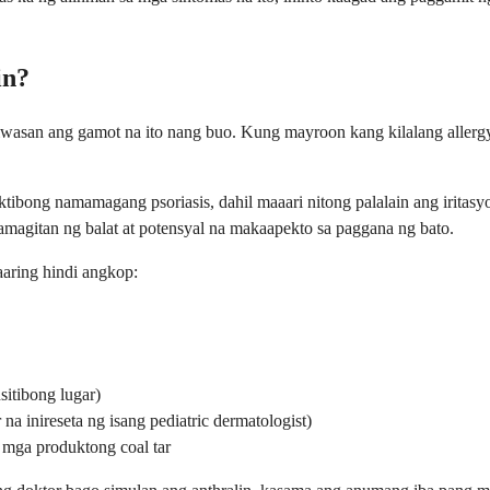
in?
t iwasan ang gamot na ito nang buo. Kung mayroon kang kilalang allerg
tibong namamagang psoriasis, dahil maaari nitong palalain ang iritas
magitan ng balat at potensyal na makaapekto sa paggana ng bato.
aaring hindi angkop:
sitibong lugar)
a inireseta ng isang pediatric dermatologist)
 mga produktong coal tar