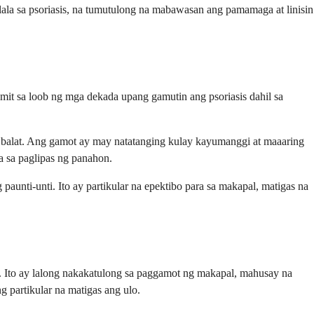
lala sa psoriasis, na tumutulong na mabawasan ang pamamaga at linisin
amit sa loob ng mga dekada upang gamutin ang psoriasis dahil sa
ng balat. Ang gamot ay may natatanging kulay kayumanggi at maaaring
 sa paglipas ng panahon.
aunti-unti. Ito ay partikular na epektibo para sa makapal, matigas na
o. Ito ay lalong nakakatulong sa paggamot ng makapal, mahusay na
g partikular na matigas ang ulo.