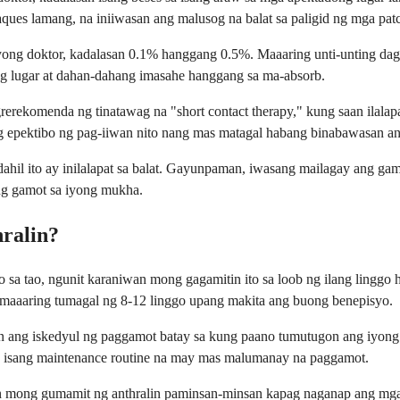
plaques lamang, na iniiwasan ang malusog na balat sa paligid ng mga pat
ong doktor, kadalasan 0.1% hanggang 0.5%. Maaaring unti-unting dag
ng lugar at dahan-dahang imasahe hanggang sa ma-absorb.
rerekomenda ng tinatawag na "short contact therapy," kung saan ilala
 epektibo ng pag-iiwan nito nang mas matagal habang binabawasan an
hil ito ay inilalapat sa balat. Gayunpaman, iwasang mailagay ang gamo
ang gamot sa iyong mukha.
ralin?
ao sa tao, ngunit karaniwan mong gagamitin ito sa loob ng ilang ling
n maaaring tumagal ng 8-12 linggo upang makita ang buong benepisyo.
 ang iskedyul ng paggamot batay sa kung paano tumutugon ang iyong b
sa isang maintenance routine na may mas malumanay na paggamot.
in mong gumamit ng anthralin paminsan-minsan kapag naganap ang mga 