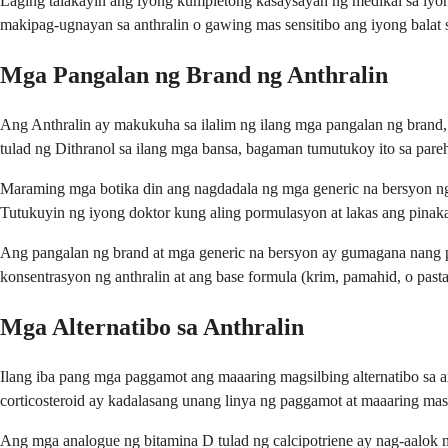
Laging talakayin ang iyong kumpletong kasaysayan ng medikal sa iyo
makipag-ugnayan sa anthralin o gawing mas sensitibo ang iyong balat 
Mga Pangalan ng Brand ng Anthralin
Ang Anthralin ay makukuha sa ilalim ng ilang mga pangalan ng brand,
tulad ng Dithranol sa ilang mga bansa, bagaman tumutukoy ito sa par
Maraming mga botika din ang nagdadala ng mga generic na bersyon ng 
Tutukuyin ng iyong doktor kung aling pormulasyon at lakas ang pinaka
Ang pangalan ng brand at mga generic na bersyon ay gumagana nang pa
konsentrasyon ng anthralin at ang base formula (krim, pamahid, o past
Mga Alternatibo sa Anthralin
Ilang iba pang mga paggamot ang maaaring magsilbing alternatibo sa a
corticosteroid ay kadalasang unang linya ng paggamot at maaaring mas
Ang mga analogue ng bitamina D tulad ng calcipotriene ay nag-aalok