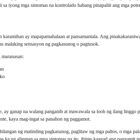
sa iyong mga sintomas na kontrolado habang pinapaliit ang mga poten
an karamihan ay mapapamahalaan at pansamantala. Ang pinakakaraniwan
as malaking sensasyon ng pagkasunog o pagtusok.
g maranasan:
an
uko
, ay ganap na walang panganib at mawawala sa loob ng ilang linggo
ente, kaya mag-ingat sa panahon ng paggamot.
langan ng matinding pagkasunog, paglitaw ng mga paltos, o mga palat
ka ng alinman sa mga sintomas na ito, ihinto kaagad ang paggamit ng