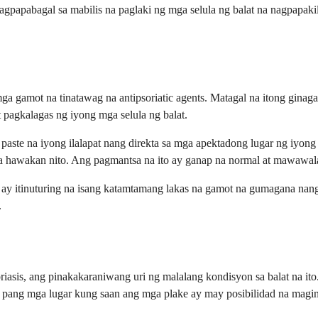
gpapabagal sa mabilis na paglaki ng mga selula ng balat na nagpapaki
mga gamot na tinatawag na antipsoriatic agents. Matagal na itong ginag
 pagkalagas ng iyong mga selula ng balat.
o paste na iyong ilalapat nang direkta sa mga apektadong lugar ng iyo
a hawakan nito. Ang pagmantsa na ito ay ganap na normal at mawawala
 ay itinuturing na isang katamtamang lakas na gamot na gumagana nang p
.
iasis, ang pinakakaraniwang uri ng malalang kondisyon sa balat na it
iba pang mga lugar kung saan ang mga plake ay may posibilidad na magin