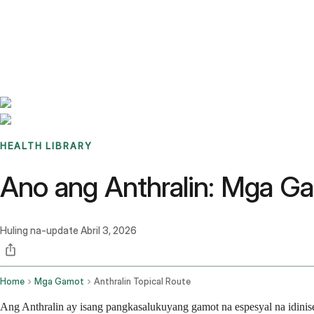
Benchmarks
Stories
FAQ
Sign up / Log in
HEALTH LIBRARY
Ano ang Anthralin: Mga Gam
Huling na-update
Abril 3, 2026
Home
Mga Gamot
Anthralin Topical Route
Ang Anthralin ay isang pangkasalukuyang gamot na espesyal na idinise