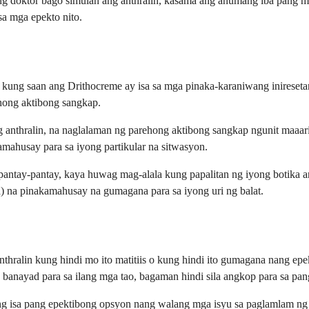
ng doktor bago simulan ang anthralin, kasama ang anumang iba pang 
sa mga epekto nito.
 kung saan ang Drithocreme ay isa sa mga pinaka-karaniwang inireseta
ehong aktibong sangkap.
anthralin, na naglalaman ng parehong aktibong sangkap ngunit maaari
mahusay para sa iyong partikular na sitwasyon.
ntay-pantay, kaya huwag mag-alala kung papalitan ng iyong botika an
a) na pinakamahusay na gumagana para sa iyong uri ng balat.
nthralin kung hindi mo ito matitiis o kung hindi ito gumagana nang ep
 banayad para sa ilang mga tao, bagaman hindi sila angkop para sa pa
 ng isa pang epektibong opsyon nang walang mga isyu sa paglamlam ng