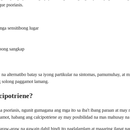
ue psoriasis.
mga sensitibong lugar
bong sangkap
na alternatibo batay sa iyong partikular na sintomas, pamumuhay, at
 solong paggamot lamang.
cipotriene?
a psoriasis, ngunit gumagana ang mga ito sa iba't ibang paraan at may
mot, habang ang calcipotriene ay may posibilidad na mas mahusay na t
araw-araw na gawain dahil hindi ito naglalamlam at maaaring ilapat 