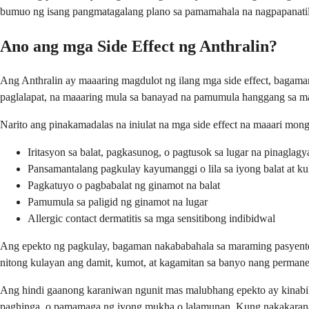
bumuo ng isang pangmatagalang plano sa pamamahala na nagpapanatili 
Ano ang mga Side Effect ng Anthralin?
Ang Anthralin ay maaaring magdulot ng ilang mga side effect, bagam
paglalapat, na maaaring mula sa banayad na pamumula hanggang sa m
Narito ang pinakamadalas na iniulat na mga side effect na maaari mon
Iritasyon sa balat, pagkasunog, o pagtusok sa lugar na pinaglagy
Pansamantalang pagkulay kayumanggi o lila sa iyong balat at k
Pagkatuyo o pagbabalat ng ginamot na balat
Pamumula sa paligid ng ginamot na lugar
Allergic contact dermatitis sa mga sensitibong indibidwal
Ang epekto ng pagkulay, bagaman nakababahala sa maraming pasyente
nitong kulayan ang damit, kumot, at kagamitan sa banyo nang perman
Ang hindi gaanong karaniwan ngunit mas malubhang epekto ay kinabibi
paghinga, o pamamaga ng iyong mukha o lalamunan. Kung nakakaranas 