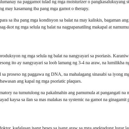
umanay na paggamot tulad ng mga moisturizer o pangkasalukuyang ster
ing may kasamang iba pang mga gamot o therapy.
para sa iba pang mga kondisyon sa balat na may kaliskis, bagaman ang 
pag-ikot ng mga selula ng balat na nagpapanatiling makapal at namumul
roduksyon ng mga selula ng balat na nangyayari sa psoriasis. Karaniw
esong ito ay nangyayari sa loob lamang ng 3-4 na araw, na lumilikha n
l sa proseso ng paggawa ng DNA, na mahalagang sinasabi sa iyong mga 
abawasan ang kapal ng mga psoriatic plaques.
mmatory na tumutulong na pakalmahin ang pamumula at pangangati na n
yad kaysa sa ilan sa mas malakas na systemic na gamot na ginagamit p
ng doktor, kadalasan isang beses sa isang araw sa mga apektadong luga