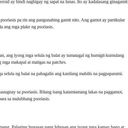
oid ay hindi nagbigay ng sapat na lunas. Ito ay kadalasang ginagamit
psoriasis pa rin ang pangunahing gamit nito. Ang gamot ay partikular
a ang mga plake ng psoriasis.
an, ang iyong mga selula ng balat ay tumatagal ng humigit-kumulang
g mga makapal at matigas na patches.
selula ng balat na pabagalin ang kanilang mabilis na pagpaparami.
auugnay sa psoriasis. Bilang isang katamtamang lakas na paggamot,
ara sa malubhang psoriasis.
r lamang. Palaging hugasan nang lubusan ang iyong mga kamay bago at