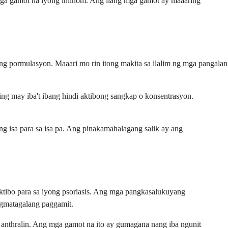
mga gamot na iyong iniinom. Ang ilang mga gamot ay maaaring
ng pormulasyon. Maaari mo rin itong makita sa ilalim ng mga pangalan
ng may iba't ibang hindi aktibong sangkap o konsentrasyon.
g isa para sa isa pa. Ang pinakamahalagang salik ay ang
ektibo para sa iyong psoriasis. Ang mga pangkasalukuyang
ngmatagalang paggamit.
 anthralin. Ang mga gamot na ito ay gumagana nang iba ngunit