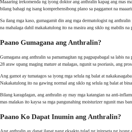
Maaaring irekomenda ng iyong doktor ang anthralin kapag ang mas mal
bilang bahagi ng isang komprehensibong plano sa paggamot na maaar
Sa ilang mga kaso, gumagamit din ang mga dermatologist ng anthralin 
na mahalaga dahil makakatulong ito na masira ang siklo ng mabilis na 
Paano Gumagana ang Anthralin?
Gumagana ang anthralin sa pamamagitan ng pagpapabagal sa labis na p
28 araw upang maging mature at malagas, ngunit sa psoriasis, ang pros
Ang gamot ay tumatagos sa iyong mga selula ng balat at nakakasagaba
Nakakatulong ito na gawing normal ang siklo ng selula ng balat at bin
Bilang karagdagan, ang anthralin ay may mga katangian na anti-infla
mas malakas ito kaysa sa mga pangunahing moisturizer ngunit mas bana
Paano Ko Dapat Inumin ang Anthralin?
Ang anthralin ay dapat ilapat nang eksakto tulad ng inireseta ng iyo