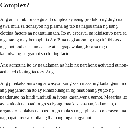
Complex?
Ang anti-inhibitor coagulant complex ay isang produkto ng dugo na
gawa mula sa donasyon ng plasma ng tao na naglalaman ng ilang
clotting factors na nagtutulungan. Ito ay espesyal na idinisenyo para sa
mga taong may hemophilia A o B na nagkaroon ng mga inhibitors -
mga antibodies na umaatake at nagpapawalang-bisa sa mga
karaniwang paggamot sa clotting factor.
Ang gamot na ito ay naglalaman ng halo ng parehong activated at non-
activated clotting factors. Ang
Ang pinakakaraniwang sitwasyon kung saan maaaring kailanganin mo
ang paggamot na ito ay kinabibilangan ng malubhang yugto ng
pagdurugo na hindi tumitigil sa iyong karaniwang gamot. Maaaring ito
ay panloob na pagdurugo sa iyong mga kasukasuan, kalamnan, o
organo, o panlabas na pagdurugo mula sa mga pinsala o operasyon na
nagpapatuloy sa kabila ng iba pang mga paggamot.