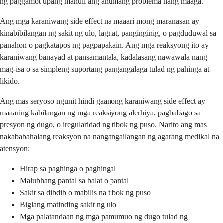
ng paggamot upang mahuli ang anumang problema nang maaga.
Ang mga karaniwang side effect na maaari mong maranasan ay
kinabibilangan ng sakit ng ulo, lagnat, panginginig, o pagduduwal sa
panahon o pagkatapos ng pagpapakain. Ang mga reaksyong ito ay
karaniwang banayad at pansamantala, kadalasang nawawala nang
mag-isa o sa simpleng suportang pangangalaga tulad ng pahinga at
likido.
Ang mas seryoso ngunit hindi gaanong karaniwang side effect ay
maaaring kabilangan ng mga reaksiyong alerhiya, pagbabago sa
presyon ng dugo, o iregularidad ng tibok ng puso. Narito ang mas
nakababahalang reaksyon na nangangailangan ng agarang medikal na
atensyon:
Hirap sa paghinga o paghingal
Malubhang pantal sa balat o pantal
Sakit sa dibdib o mabilis na tibok ng puso
Biglang matinding sakit ng ulo
Mga palatandaan ng mga pamumuo ng dugo tulad ng