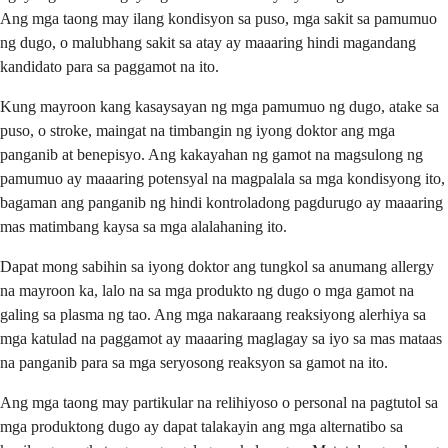
Ang mga taong may ilang kondisyon sa puso, mga sakit sa pamumuo
ng dugo, o malubhang sakit sa atay ay maaaring hindi magandang
kandidato para sa paggamot na ito.
Kung mayroon kang kasaysayan ng mga pamumuo ng dugo, atake sa
puso, o stroke, maingat na timbangin ng iyong doktor ang mga
panganib at benepisyo. Ang kakayahan ng gamot na magsulong ng
pamumuo ay maaaring potensyal na magpalala sa mga kondisyong ito,
bagaman ang panganib ng hindi kontroladong pagdurugo ay maaaring
mas matimbang kaysa sa mga alalahaning ito.
Dapat mong sabihin sa iyong doktor ang tungkol sa anumang allergy
na mayroon ka, lalo na sa mga produkto ng dugo o mga gamot na
galing sa plasma ng tao. Ang mga nakaraang reaksiyong alerhiya sa
mga katulad na paggamot ay maaaring maglagay sa iyo sa mas mataas
na panganib para sa mga seryosong reaksyon sa gamot na ito.
Ang mga taong may partikular na relihiyoso o personal na pagtutol sa
mga produktong dugo ay dapat talakayin ang mga alternatibo sa