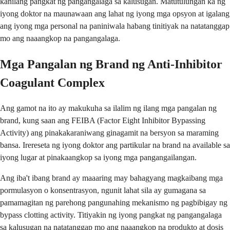
kanilang pangkat ng pangangalaga sa kalusugan. Matutulungan ka ng
iyong doktor na maunawaan ang lahat ng iyong mga opsyon at igalang
ang iyong mga personal na paniniwala habang tinitiyak na natatanggap
mo ang naaangkop na pangangalaga.
Mga Pangalan ng Brand ng Anti-Inhibitor
Coagulant Complex
Ang gamot na ito ay makukuha sa ilalim ng ilang mga pangalan ng
brand, kung saan ang FEIBA (Factor Eight Inhibitor Bypassing
Activity) ang pinakakaraniwang ginagamit na bersyon sa maraming
bansa. Irereseta ng iyong doktor ang partikular na brand na available sa
iyong lugar at pinakaangkop sa iyong mga pangangailangan.
Ang iba't ibang brand ay maaaring may bahagyang magkaibang mga
pormulasyon o konsentrasyon, ngunit lahat sila ay gumagana sa
pamamagitan ng parehong pangunahing mekanismo ng pagbibigay ng
bypass clotting activity. Titiyakin ng iyong pangkat ng pangangalaga
sa kalusugan na natatanggap mo ang naaangkop na produkto at dosis