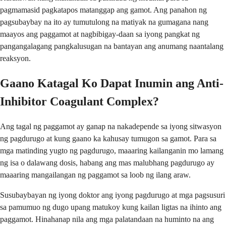
pagmamasid pagkatapos matanggap ang gamot. Ang panahon ng
pagsubaybay na ito ay tumutulong na matiyak na gumagana nang
maayos ang paggamot at nagbibigay-daan sa iyong pangkat ng
pangangalagang pangkalusugan na bantayan ang anumang naantalang
reaksyon.
Gaano Katagal Ko Dapat Inumin ang Anti-
Inhibitor Coagulant Complex?
Ang tagal ng paggamot ay ganap na nakadepende sa iyong sitwasyon
ng pagdurugo at kung gaano ka kahusay tumugon sa gamot. Para sa
mga matinding yugto ng pagdurugo, maaaring kailanganin mo lamang
ng isa o dalawang dosis, habang ang mas malubhang pagdurugo ay
maaaring mangailangan ng paggamot sa loob ng ilang araw.
Susubaybayan ng iyong doktor ang iyong pagdurugo at mga pagsusuri
sa pamumuo ng dugo upang matukoy kung kailan ligtas na ihinto ang
paggamot. Hinahanap nila ang mga palatandaan na huminto na ang