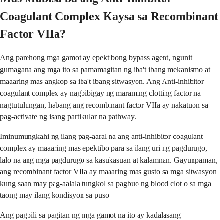
Coagulant Complex Kaysa sa Recombinant
Factor VIIa?
Ang parehong mga gamot ay epektibong bypass agent, ngunit
gumagana ang mga ito sa pamamagitan ng iba't ibang mekanismo at
maaaring mas angkop sa iba't ibang sitwasyon. Ang Anti-inhibitor
coagulant complex ay nagbibigay ng maraming clotting factor na
nagtutulungan, habang ang recombinant factor VIIa ay nakatuon sa
pag-activate ng isang partikular na pathway.
Iminumungkahi ng ilang pag-aaral na ang anti-inhibitor coagulant
complex ay maaaring mas epektibo para sa ilang uri ng pagdurugo,
lalo na ang mga pagdurugo sa kasukasuan at kalamnan. Gayunpaman,
ang recombinant factor VIIa ay maaaring mas gusto sa mga sitwasyon
kung saan may pag-aalala tungkol sa pagbuo ng blood clot o sa mga
taong may ilang kondisyon sa puso.
Ang pagpili sa pagitan ng mga gamot na ito ay kadalasang