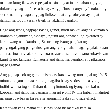
maliban kung ikaw ay espesyal na sinanay at inaprubahan ng iyong
doktor ang pag-i-infuse sa bahay. Ang pulbos na anyo ay hinaluan ng
sterile na tubig bago ang pag-iiniksyon, at ang solusyon ay dapat
gamitin sa loob ng isang tiyak na takdang panahon.
Bago ang iyong pagpapasok ng gamot, hindi mo kailangang kumain o
uminom ng anumang espesyal, ngunit ang pananatiling hydrated ay
karaniwang nakakatulong. Susuriin ng iyong pangkat ng
pangangalagang pangkalusugan ang iyong mahahalagang palatandaan
at maaaring magpatakbo ng mga pagsusuri sa dugo upang subaybayan
kung gaano kahusay gumagana ang gamot sa panahon at pagkatapos
ng paggamot.
Ang pagpapasok ng gamot mismo ay karaniwang tumatagal ng 10-15
minuto, bagaman maaari itong mag-iba batay sa dosis at sa iyong
indibidwal na tugon. Dahan-dahang ituturok ng iyong medikal na
koponan ang gamot sa pamamagitan ng iyong IV line habang mahigpit
na sinusubaybayan ka para sa anumang reaksyon o side effect.
Karaniwan kang mananatili sa pasilidad ng medikal para sa