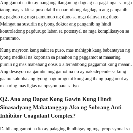
Ang gamot na ito ay nangangailangan ng dagdag na pag-iingat sa mga
taong may sakit sa puso dahil maaari nitong dagdagan ang panganib
ng pagbuo ng mga pamumuo ng dugo sa mga daluyan ng dugo.
Maingat na susuriin ng iyong doktor ang panganib ng hindi
kontroladong pagdurugo laban sa potensyal na mga komplikasyon sa
pamumuo.
Kung mayroon kang sakit sa puso, mas mahigpit kang babantayan ng
iyong medikal na koponan sa panahon ng paggamot at maaaring
pumili ng mas mababang dosis o alternatibong paggamot kung maaari.
Ang desisyon na gamitin ang gamot na ito ay nakadepende sa kung
gaano kalubha ang iyong pagdurugo at kung ang ibang paggamot ay
maaaring mas ligtas na opsyon para sa iyo.
Q2. Ano ang Dapat Kong Gawin Kung Hindi
Sinasadyang Makatanggap Ako ng Sobrang Anti-
Inhibitor Coagulant Complex?
Dahil ang gamot na ito ay palaging ibinibigay ng mga propesyonal sa