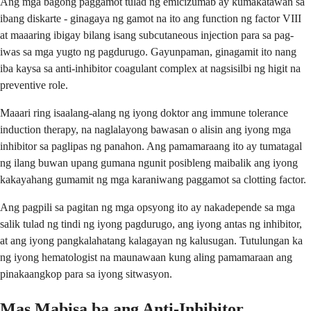
Ang mga bagong paggamot tulad ng emicizumab ay kumakatawan sa
ibang diskarte - ginagaya ng gamot na ito ang function ng factor VIII
at maaaring ibigay bilang isang subcutaneous injection para sa pag-
iwas sa mga yugto ng pagdurugo. Gayunpaman, ginagamit ito nang
iba kaysa sa anti-inhibitor coagulant complex at nagsisilbi ng higit na
preventive role.
Maaari ring isaalang-alang ng iyong doktor ang immune tolerance
induction therapy, na naglalayong bawasan o alisin ang iyong mga
inhibitor sa paglipas ng panahon. Ang pamamaraang ito ay tumatagal
ng ilang buwan upang gumana ngunit posibleng maibalik ang iyong
kakayahang gumamit ng mga karaniwang paggamot sa clotting factor.
Ang pagpili sa pagitan ng mga opsyong ito ay nakadepende sa mga
salik tulad ng tindi ng iyong pagdurugo, ang iyong antas ng inhibitor,
at ang iyong pangkalahatang kalagayan ng kalusugan. Tutulungan ka
ng iyong hematologist na maunawaan kung aling pamamaraan ang
pinakaangkop para sa iyong sitwasyon.
Mas Mabisa ba ang Anti-Inhibitor