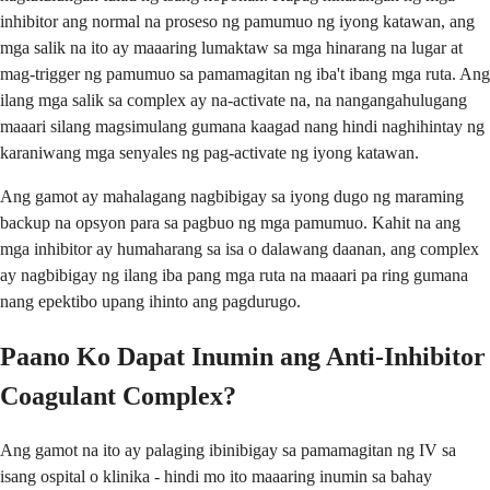
inhibitor ang normal na proseso ng pamumuo ng iyong katawan, ang
mga salik na ito ay maaaring lumaktaw sa mga hinarang na lugar at
mag-trigger ng pamumuo sa pamamagitan ng iba't ibang mga ruta. Ang
ilang mga salik sa complex ay na-activate na, na nangangahulugang
maaari silang magsimulang gumana kaagad nang hindi naghihintay ng
karaniwang mga senyales ng pag-activate ng iyong katawan.
Ang gamot ay mahalagang nagbibigay sa iyong dugo ng maraming
backup na opsyon para sa pagbuo ng mga pamumuo. Kahit na ang
mga inhibitor ay humaharang sa isa o dalawang daanan, ang complex
ay nagbibigay ng ilang iba pang mga ruta na maaari pa ring gumana
nang epektibo upang ihinto ang pagdurugo.
Paano Ko Dapat Inumin ang Anti-Inhibitor
Coagulant Complex?
Ang gamot na ito ay palaging ibinibigay sa pamamagitan ng IV sa
isang ospital o klinika - hindi mo ito maaaring inumin sa bahay