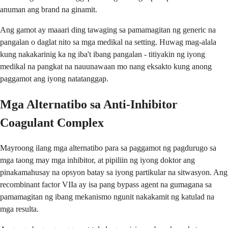
anuman ang brand na ginamit.
Ang gamot ay maaari ding tawaging sa pamamagitan ng generic na
pangalan o daglat nito sa mga medikal na setting. Huwag mag-alala
kung nakakarinig ka ng iba't ibang pangalan - titiyakin ng iyong
medikal na pangkat na nauunawaan mo nang eksakto kung anong
paggamot ang iyong natatanggap.
Mga Alternatibo sa Anti-Inhibitor
Coagulant Complex
Mayroong ilang mga alternatibo para sa paggamot ng pagdurugo sa
mga taong may mga inhibitor, at pipiliin ng iyong doktor ang
pinakamahusay na opsyon batay sa iyong partikular na sitwasyon. Ang
recombinant factor VIIa ay isa pang bypass agent na gumagana sa
pamamagitan ng ibang mekanismo ngunit nakakamit ng katulad na
mga resulta.