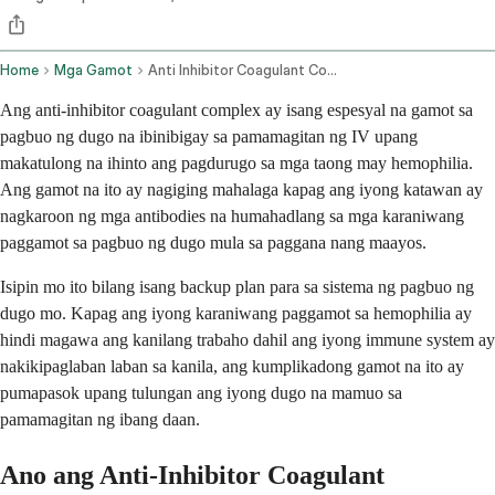
Home
Mga Gamot
Anti Inhibitor Coagulant Complex Intravenous Route
Ang anti-inhibitor coagulant complex ay isang espesyal na gamot sa
pagbuo ng dugo na ibinibigay sa pamamagitan ng IV upang
makatulong na ihinto ang pagdurugo sa mga taong may hemophilia.
Ang gamot na ito ay nagiging mahalaga kapag ang iyong katawan ay
nagkaroon ng mga antibodies na humahadlang sa mga karaniwang
paggamot sa pagbuo ng dugo mula sa paggana nang maayos.
Isipin mo ito bilang isang backup plan para sa sistema ng pagbuo ng
dugo mo. Kapag ang iyong karaniwang paggamot sa hemophilia ay
hindi magawa ang kanilang trabaho dahil ang iyong immune system ay
nakikipaglaban laban sa kanila, ang kumplikadong gamot na ito ay
pumapasok upang tulungan ang iyong dugo na mamuo sa
pamamagitan ng ibang daan.
Ano ang Anti-Inhibitor Coagulant