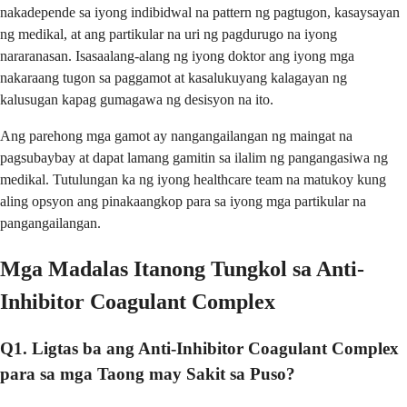
nakadepende sa iyong indibidwal na pattern ng pagtugon, kasaysayan
ng medikal, at ang partikular na uri ng pagdurugo na iyong
nararanasan. Isasaalang-alang ng iyong doktor ang iyong mga
nakaraang tugon sa paggamot at kasalukuyang kalagayan ng
kalusugan kapag gumagawa ng desisyon na ito.
Ang parehong mga gamot ay nangangailangan ng maingat na
pagsubaybay at dapat lamang gamitin sa ilalim ng pangangasiwa ng
medikal. Tutulungan ka ng iyong healthcare team na matukoy kung
aling opsyon ang pinakaangkop para sa iyong mga partikular na
pangangailangan.
Mga Madalas Itanong Tungkol sa Anti-
Inhibitor Coagulant Complex
Q1. Ligtas ba ang Anti-Inhibitor Coagulant Complex
para sa mga Taong may Sakit sa Puso?