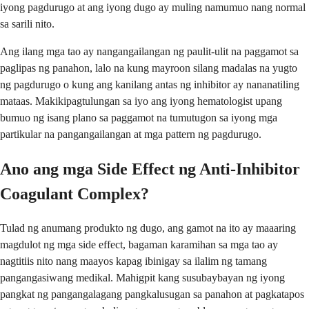
iyong pagdurugo at ang iyong dugo ay muling namumuo nang normal
sa sarili nito.
Ang ilang mga tao ay nangangailangan ng paulit-ulit na paggamot sa
paglipas ng panahon, lalo na kung mayroon silang madalas na yugto
ng pagdurugo o kung ang kanilang antas ng inhibitor ay nananatiling
mataas. Makikipagtulungan sa iyo ang iyong hematologist upang
bumuo ng isang plano sa paggamot na tumutugon sa iyong mga
partikular na pangangailangan at mga pattern ng pagdurugo.
Ano ang mga Side Effect ng Anti-Inhibitor
Coagulant Complex?
Tulad ng anumang produkto ng dugo, ang gamot na ito ay maaaring
magdulot ng mga side effect, bagaman karamihan sa mga tao ay
nagtitiis nito nang maayos kapag ibinigay sa ilalim ng tamang
pangangasiwang medikal. Mahigpit kang susubaybayan ng iyong
pangkat ng pangangalagang pangkalusugan sa panahon at pagkatapos