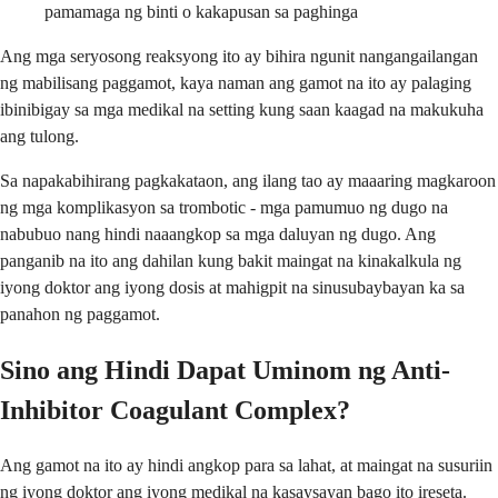
pamamaga ng binti o kakapusan sa paghinga
Ang mga seryosong reaksyong ito ay bihira ngunit nangangailangan
ng mabilisang paggamot, kaya naman ang gamot na ito ay palaging
ibinibigay sa mga medikal na setting kung saan kaagad na makukuha
ang tulong.
Sa napakabihirang pagkakataon, ang ilang tao ay maaaring magkaroon
ng mga komplikasyon sa trombotic - mga pamumuo ng dugo na
nabubuo nang hindi naaangkop sa mga daluyan ng dugo. Ang
panganib na ito ang dahilan kung bakit maingat na kinakalkula ng
iyong doktor ang iyong dosis at mahigpit na sinusubaybayan ka sa
panahon ng paggamot.
Sino ang Hindi Dapat Uminom ng Anti-
Inhibitor Coagulant Complex?
Ang gamot na ito ay hindi angkop para sa lahat, at maingat na susuriin
ng iyong doktor ang iyong medikal na kasaysayan bago ito ireseta.