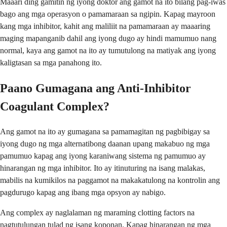
Maaari ding gamitin ng iyong doktor ang gamot na ito bilang pag-iwas
bago ang mga operasyon o pamamaraan sa ngipin. Kapag mayroon
kang mga inhibitor, kahit ang maliliit na pamamaraan ay maaaring
maging mapanganib dahil ang iyong dugo ay hindi mamumuo nang
normal, kaya ang gamot na ito ay tumutulong na matiyak ang iyong
kaligtasan sa mga panahong ito.
Paano Gumagana ang Anti-Inhibitor
Coagulant Complex?
Ang gamot na ito ay gumagana sa pamamagitan ng pagbibigay sa
iyong dugo ng mga alternatibong daanan upang makabuo ng mga
pamumuo kapag ang iyong karaniwang sistema ng pamumuo ay
hinarangan ng mga inhibitor. Ito ay itinuturing na isang malakas,
mabilis na kumikilos na paggamot na makakatulong na kontrolin ang
pagdurugo kapag ang ibang mga opsyon ay nabigo.
Ang complex ay naglalaman ng maraming clotting factors na
nagtutulungan tulad ng isang koponan. Kapag hinarangan ng mga