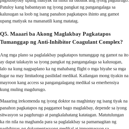
pagsubaybay upang matiyak na hindi na babalik ang iyong pagdurugo.
Patuloy kang babantayan ng iyong pangkat ng pangangalaga sa
kalusugan sa loob ng isang panahon pagkatapos ihinto ang gamot
upang matiyak na mananatili kang matatag.
Q5. Maaari ba Akong Maglakbay Pagkatapos
Tumanggap ng Anti-Inhibitor Coagulant Complex?
Ang mga plano sa paglalakbay pagkatapos tumanggap ng gamot na ito
ay dapat talakayin sa iyong pangkat ng pangangalaga sa kalusugan,
lalo na kung nagpaplano ka ng mahabang flight o mga biyahe sa mga
lugar na may limitadong pasilidad medikal. Kailangan mong tiyakin na
mayroon kang access sa pangangalagang medikal sa emerhensiya
kung muling magdurugo.
Maaaring irekomenda ng iyong doktor na maghintay ng isang tiyak na
panahon pagkatapos ng paggamot bago maglakbay, depende sa iyong
sitwasyon sa pagdurugo at pangkalahatang katatagan. Matutulungan
ka rin nila na maghanda para sa paglalakbay sa pamamagitan ng
pagbibigay ng dokumentasyong medikal at impormasyon sa