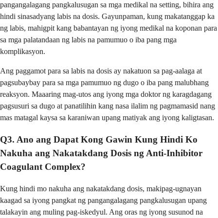
pangangalagang pangkalusugan sa mga medikal na setting, bihira ang
hindi sinasadyang labis na dosis. Gayunpaman, kung makatanggap ka
ng labis, mahigpit kang babantayan ng iyong medikal na koponan para
sa mga palatandaan ng labis na pamumuo o iba pang mga
komplikasyon.
Ang paggamot para sa labis na dosis ay nakatuon sa pag-aalaga at
pagsubaybay para sa mga pamumuo ng dugo o iba pang malubhang
reaksyon. Maaaring mag-utos ang iyong mga doktor ng karagdagang
pagsusuri sa dugo at panatilihin kang nasa ilalim ng pagmamasid nang
mas matagal kaysa sa karaniwan upang matiyak ang iyong kaligtasan.
Q3. Ano ang Dapat Kong Gawin Kung Hindi Ko
Nakuha ang Nakatakdang Dosis ng Anti-Inhibitor
Coagulant Complex?
Kung hindi mo nakuha ang nakatakdang dosis, makipag-ugnayan
kaagad sa iyong pangkat ng pangangalagang pangkalusugan upang
talakayin ang muling pag-iskedyul. Ang oras ng iyong susunod na