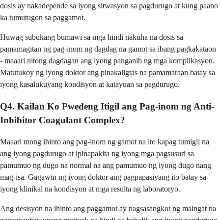
dosis ay nakadepende sa iyong sitwasyon sa pagdurugo at kung paano
ka tumutugon sa paggamot.
Huwag subukang bumawi sa mga hindi nakuha na dosis sa
pamamagitan ng pag-inom ng dagdag na gamot sa ibang pagkakataon
- maaari nitong dagdagan ang iyong panganib ng mga komplikasyon.
Matutukoy ng iyong doktor ang pinakaligtas na pamamaraan batay sa
iyong kasalukuyang kondisyon at katayuan sa pagdurugo.
Q4. Kailan Ko Pwedeng Itigil ang Pag-inom ng Anti-
Inhibitor Coagulant Complex?
Maaari mong ihinto ang pag-inom ng gamot na ito kapag tumigil na
ang iyong pagdurugo at ipinapakita ng iyong mga pagsusuri sa
pamumuo ng dugo na normal na ang pamumuo ng iyong dugo nang
mag-isa. Gagawin ng iyong doktor ang pagpapasiyang ito batay sa
iyong klinikal na kondisyon at mga resulta ng laboratoryo.
Ang desisyon na ihinto ang paggamot ay nagsasangkot ng maingat na