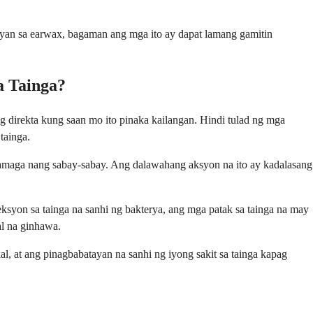
yan sa earwax, bagaman ang mga ito ay dapat lamang gamitin
a Tainga?
g direkta kung saan mo ito pinaka kailangan. Hindi tulad ng mga
tainga.
mamaga nang sabay-sabay. Ang dalawahang aksyon na ito ay kadalasang
yon sa tainga na sanhi ng bakterya, ang mga patak sa tainga na may
l na ginhawa.
, at ang pinagbabatayan na sanhi ng iyong sakit sa tainga kapag