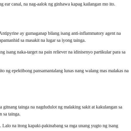
 ear canal, na nag-aalok ng ginhawa kapag kailangan mo ito.
Antipyrine ay gumaganap bilang isang anti-inflammatory agent na
pamanhid sa masakit na lugar sa iyong tainga.
g isang naka-target na pain reliever na idinisenyo partikular para sa
y ito ng epektibong pansamantalang lunas nang walang mas malakas na
a gitnang tainga na nagdudulot ng malaking sakit at kakulangan sa
 sa tainga.
. Lalo na itong kapaki-pakinabang sa mga unang yugto ng isang