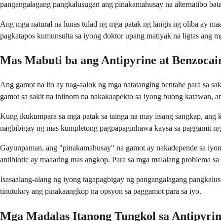
pangangalagang pangkalusugan ang pinakamahusay na alternatibo batay
Ang mga natural na lunas tulad ng mga patak ng langis ng oliba ay 
pagkatapos kumunsulta sa iyong doktor upang matiyak na ligtas ang mga
Mas Mabuti ba ang Antipyrine at Benzocain
Ang gamot na ito ay nag-aalok ng mga natatanging bentahe para sa saki
gamot sa sakit na iniinom na nakakaapekto sa iyong buong katawan, ang
Kung ikukumpara sa mga patak sa tainga na may iisang sangkap, ang 
nagbibigay ng mas kumpletong pagpapaginhawa kaysa sa paggamit ng 
Gayunpaman, ang "pinakamahusay" na gamot ay nakadepende sa iyong 
antibiotic ay maaaring mas angkop. Para sa mga malalang problema s
Isasaalang-alang ng iyong tagapagbigay ng pangangalagang pangkalusu
tinutukoy ang pinakaangkop na opsyon sa paggamot para sa iyo.
Mga Madalas Itanong Tungkol sa Antipyrin