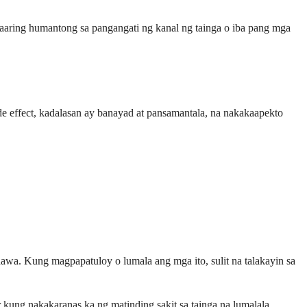
aaaring humantong sa pangangati ng kanal ng tainga o iba pang mga
e effect, kadalasan ay banayad at pansamantala, na nakakaapekto
wa. Kung magpapatuloy o lumala ang mga ito, sulit na talakayin sa
kung nakakaranas ka ng matinding sakit sa tainga na lumalala