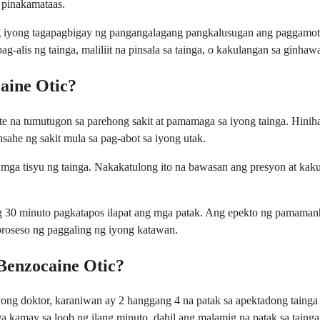
 pinakamataas.
g iyong tagapagbigay ng pangangalagang pangkalusugan ang paggamot n
-alis ng tainga, maliliit na pinsala sa tainga, o kakulangan sa ginhaw
aine Otic?
na tumutugon sa parehong sakit at pamamaga sa iyong tainga. Hinihar
ahe ng sakit mula sa pag-abot sa iyong utak.
ga tisyu ng tainga. Nakakatulong ito na bawasan ang presyon at kak
 minuto pagkatapos ilapat ang mga patak. Ang epekto ng pamamanhid 
roseso ng paggaling ng iyong katawan.
Benzocaine Otic?
 iyong doktor, karaniwan ay 2 hanggang 4 na patak sa apektadong taing
ga kamay sa loob ng ilang minuto, dahil ang malamig na patak sa taing