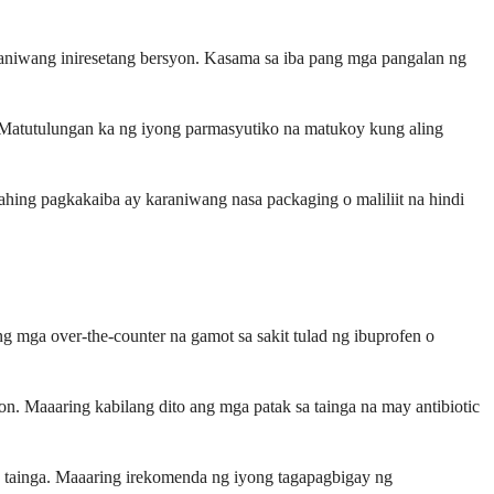
raniwang iniresetang bersyon. Kasama sa iba pang mga pangalan ng
 Matutulungan ka ng iyong parmasyutiko na matukoy kung aling
ing pagkakaiba ay karaniwang nasa packaging o maliliit na hindi
 mga over-the-counter na gamot sa sakit tulad ng ibuprofen o
n. Maaaring kabilang dito ang mga patak sa tainga na may antibiotic
sa tainga. Maaaring irekomenda ng iyong tagapagbigay ng