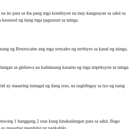
a ito para sa iba pang mga kondisyon na may kaugnayan sa sakit sa
a kasunod ng ilang mga pagsusuri sa tainga.
ang ng Benzocaine ang mga senyales ng nerbiyos sa kanal ng tainga,
ulangan sa ginhawa na kadalasang kasama ng mga impeksyon sa tainga
ay maaaring tumagal ng ilang oras, na nagbibigay sa iyo ng isang
a tuwing 1 hanggang 2 oras kung kinakailangan para sa sakit. Bago
a ay maaaring magdulot ng pagkahilo.