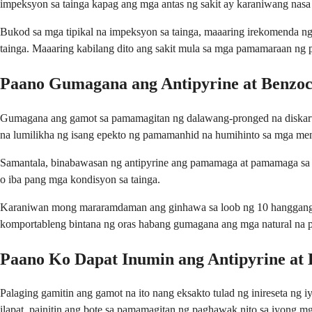
impeksyon sa tainga kapag ang mga antas ng sakit ay karaniwang nasa
Bukod sa mga tipikal na impeksyon sa tainga, maaaring irekomenda n
tainga. Maaaring kabilang dito ang sakit mula sa mga pamamaraan ng pag
Paano Gumagana ang Antipyrine at Benzoc
Gumagana ang gamot sa pamamagitan ng dalawang-pronged na diskarte 
na lumilikha ng isang epekto ng pamamanhid na humihinto sa mga mens
Samantala, binabawasan ng antipyrine ang pamamaga at pamamaga sa m
o iba pang mga kondisyon sa tainga.
Karaniwan mong mararamdaman ang ginhawa sa loob ng 10 hanggang 30
komportableng bintana ng oras habang gumagana ang mga natural na p
Paano Ko Dapat Inumin ang Antipyrine at 
Palaging gamitin ang gamot na ito nang eksakto tulad ng inireseta ng
ilapat, painitin ang bote sa pamamagitan ng paghawak nito sa iyong m