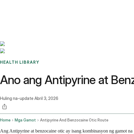
Benchmarks
Stories
FAQ
Sign up / Log in
HEALTH LIBRARY
Ano ang Antipyrine at Benz
Huling na-update
Abril 3, 2026
Home
Mga Gamot
Antipyrine And Benzocaine Otic Route
Ang Antipyrine at benzocaine otic ay isang kombinasyon ng gamot na p