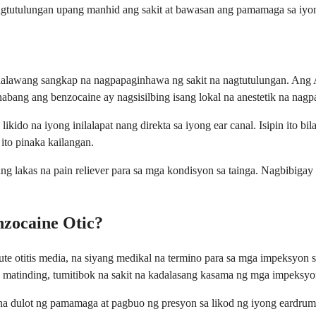
gtutulungan upang manhid ang sakit at bawasan ang pamamaga sa iyong
g dalawang sangkap na nagpapaginhawa ng sakit na nagtutulungan. Ang 
ng ang benzocaine ay nagsisilbing isang lokal na anestetik na nagpa
o na iyong inilalapat nang direkta sa iyong ear canal. Isipin ito bilan
to pinaka kailangan.
ng lakas na pain reliever para sa mga kondisyon sa tainga. Nagbibiga
nzocaine Otic?
te otitis media, na siyang medikal na termino para sa mga impeksyon s
a matinding, tumitibok na sakit na kadalasang kasama ng mga impeksyon
na dulot ng pamamaga at pagbuo ng presyon sa likod ng iyong eardrum