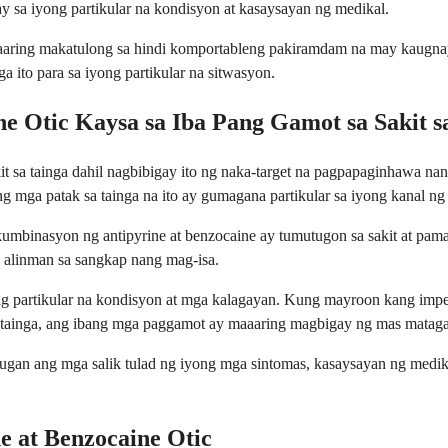
 sa iyong partikular na kondisyon at kasaysayan ng medikal.
maaaring makatulong sa hindi komportableng pakiramdam na may kaugna
 ito para sa iyong partikular na sitwasyon.
e Otic Kaysa sa Iba Pang Gamot sa Sakit s
t sa tainga dahil nagbibigay ito ng naka-target na pagpapaginhawa nan
 mga patak sa tainga na ito ay gumagana partikular sa iyong kanal ng 
kumbinasyon ng antipyrine at benzocaine ay tumutugon sa sakit at pa
alinman sa sangkap nang mag-isa.
partikular na kondisyon at mga kalagayan. Kung mayroon kang impeks
a tainga, ang ibang mga paggamot ay maaaring magbigay ng mas mataga
gan ang mga salik tulad ng iyong mga sintomas, kasaysayan ng medikal
e at Benzocaine Otic