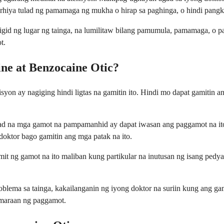
rhiya tulad ng pamamaga ng mukha o hirap sa paghinga, o hindi pangk
igid ng lugar ng tainga, na lumilitaw bilang pamumula, pamamaga, o pa
t.
ne at Benzocaine Otic?
isyon ay nagiging hindi ligtas na gamitin ito. Hindi mo dapat gamitin 
tulad na mga gamot na pampamanhid ay dapat iwasan ang paggamot na i
 doktor bago gamitin ang mga patak na ito.
 ng gamot na ito maliban kung partikular na inutusan ng isang pedyat
ema sa tainga, kakailanganin ng iyong doktor na suriin kung ang gamo
amaraan ng paggamot.