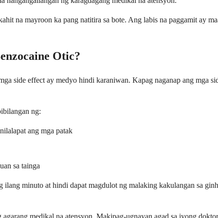
a nangangailangan ng karagdagang medikal na atensyon.
kahit na mayroon ka pang natitira sa bote. Ang labis na paggamit ay m
Benzocaine Otic?
 mga side effect ay medyo hindi karaniwan. Kapag naganap ang mga sid
ibilangan ng:
ilalapat ang mga patak
an sa tainga
ilang minuto at hindi dapat magdulot ng malaking kakulangan sa ginha
g agarang medikal na atensyon. Makipag-ugnayan agad sa iyong doktor 