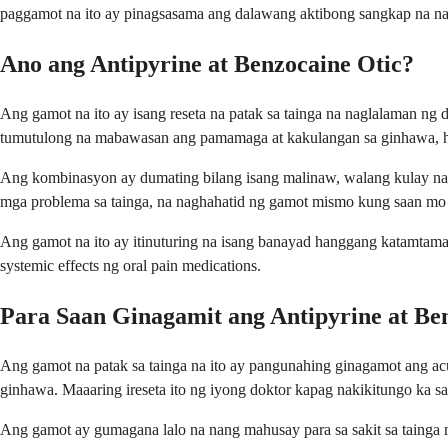
paggamot na ito ay pinagsasama ang dalawang aktibong sangkap na na
Ano ang Antipyrine at Benzocaine Otic?
Ang gamot na ito ay isang reseta na patak sa tainga na naglalaman n
tumutulong na mabawasan ang pamamaga at kakulangan sa ginhawa, haba
Ang kombinasyon ay dumating bilang isang malinaw, walang kulay na likid
mga problema sa tainga, na naghahatid ng gamot mismo kung saan mo i
Ang gamot na ito ay itinuturing na isang banayad hanggang katamtama
systemic effects ng oral pain medications.
Para Saan Ginagamit ang Antipyrine at Be
Ang gamot na patak sa tainga na ito ay pangunahing ginagamot ang acu
ginhawa. Maaaring ireseta ito ng iyong doktor kapag nakikitungo ka s
Ang gamot ay gumagana lalo na nang mahusay para sa sakit sa tainga 