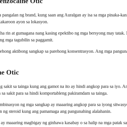
enzocaine Otic
a pangalan ng brand, kung saan ang Auralgan ay isa sa mga pinaka-ka
akaroon ayon sa lokasyon.
uha rin at gumagana nang kasing epektibo ng mga bersyong may tatak.
ng mga tagubilin sa paggamit.
rehong aktibong sangkap sa parehong konsentrasyon. Ang mga pangunah
ne Otic
kit sa tainga kung ang gamot na ito ay hindi angkop para sa iyo. Ang
a sakit para sa hindi komportableng pakiramdam sa tainga.
kombinasyon ng mga sangkap ay maaaring angkop para sa iyong sitwasyo
n ng steroid kung ang pamamaga ang pangunahing alalahanin.
inga ay maaaring magbigay ng ginhawa kasabay o sa halip na mga patak 