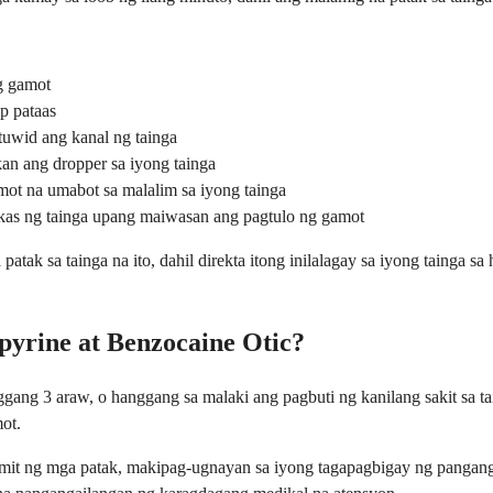
g gamot
p pataas
tuwid ang kanal ng tainga
kan ang dropper sa iyong tainga
ot na umabot sa malalim sa iyong tainga
ukas ng tainga upang maiwasan ang pagtulo ng gamot
 sa tainga na ito, dahil direkta itong inilalagay sa iyong tainga sa
yrine at Benzocaine Otic?
ang 3 araw, o hanggang sa malaki ang pagbuti ng kanilang sakit sa tai
ot.
amit ng mga patak, makipag-ugnayan sa iyong tagapagbigay ng pangan