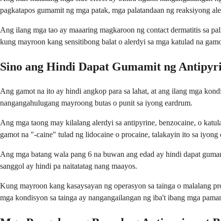
pagkatapos gumamit ng mga patak, mga palatandaan ng reaksiyong ale
Ang ilang mga tao ay maaaring magkaroon ng contact dermatitis sa pal
kung mayroon kang sensitibong balat o alerdyi sa mga katulad na gamo
Sino ang Hindi Dapat Gumamit ng Antipyri
Ang gamot na ito ay hindi angkop para sa lahat, at ang ilang mga kond
nangangahulugang mayroong butas o punit sa iyong eardrum.
Ang mga taong may kilalang alerdyi sa antipyrine, benzocaine, o ka
gamot na "-caine" tulad ng lidocaine o procaine, talakayin ito sa iyong
Ang mga batang wala pang 6 na buwan ang edad ay hindi dapat gumamit
sanggol ay hindi pa naitatatag nang maayos.
Kung mayroon kang kasaysayan ng operasyon sa tainga o malalang probl
mga kondisyon sa tainga ay nangangailangan ng iba't ibang mga pam