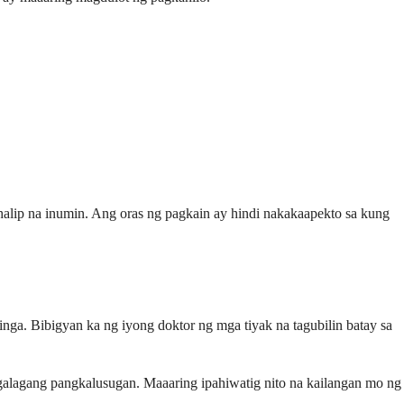
 halip na inumin. Ang oras ng pagkain ay hindi nakakaapekto sa kung
nga. Bibigyan ka ng iyong doktor ng mga tiyak na tagubilin batay sa
galagang pangkalusugan. Maaaring ipahiwatig nito na kailangan mo ng