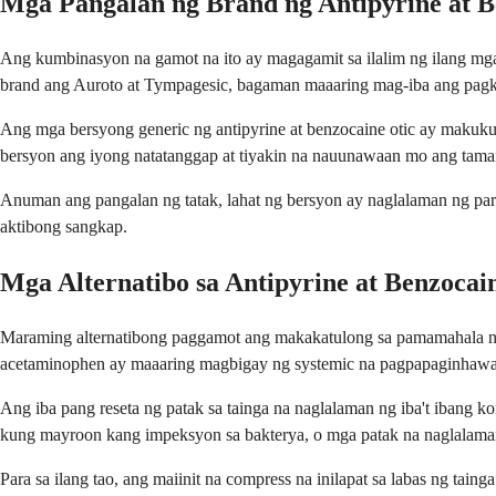
Mga Pangalan ng Brand ng Antipyrine at B
Ang kumbinasyon na gamot na ito ay magagamit sa ilalim ng ilang mg
brand ang Auroto at Tympagesic, bagaman maaaring mag-iba ang pagk
Ang mga bersyong generic ng antipyrine at benzocaine otic ay makuk
bersyon ang iyong natatanggap at tiyakin na nauunawaan mo ang tama
Anuman ang pangalan ng tatak, lahat ng bersyon ay naglalaman ng pa
aktibong sangkap.
Mga Alternatibo sa Antipyrine at Benzocai
Maraming alternatibong paggamot ang makakatulong sa pamamahala ng sa
acetaminophen ay maaaring magbigay ng systemic na pagpapaginhawa s
Ang iba pang reseta ng patak sa tainga na naglalaman ng iba't ibang 
kung mayroon kang impeksyon sa bakterya, o mga patak na naglalama
Para sa ilang tao, ang maiinit na compress na inilapat sa labas ng ta