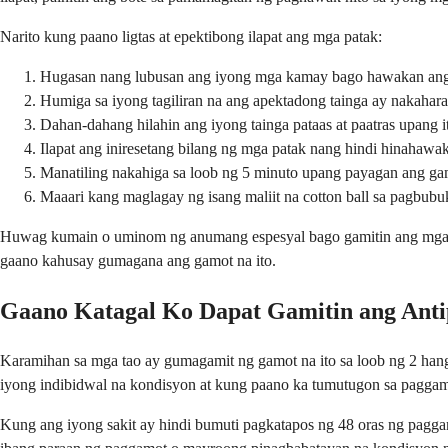
Narito kung paano ligtas at epektibong ilapat ang mga patak:
Hugasan nang lubusan ang iyong mga kamay bago hawakan an
Humiga sa iyong tagiliran na ang apektadong tainga ay nakahara
Dahan-dahang hilahin ang iyong tainga pataas at paatras upang i
Ilapat ang iniresetang bilang ng mga patak nang hindi hinahawa
Manatiling nakahiga sa loob ng 5 minuto upang payagan ang gam
Maaari kang maglagay ng isang maliit na cotton ball sa pagbub
Huwag kumain o uminom ng anumang espesyal bago gamitin ang mga patak
gaano kahusay gumagana ang gamot na ito.
Gaano Katagal Ko Dapat Gamitin ang Antip
Karamihan sa mga tao ay gumagamit ng gamot na ito sa loob ng 2 hangg
iyong indibidwal na kondisyon at kung paano ka tumutugon sa paggam
Kung ang iyong sakit ay hindi bumuti pagkatapos ng 48 oras ng pagg