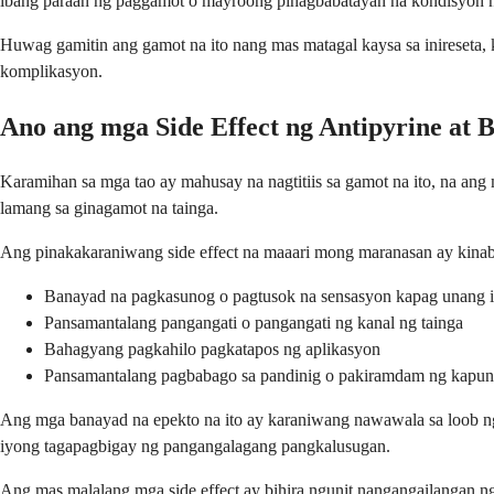
ibang paraan ng paggamot o mayroong pinagbabatayan na kondisyon n
Huwag gamitin ang gamot na ito nang mas matagal kaysa sa inireseta, 
komplikasyon.
Ano ang mga Side Effect ng Antipyrine at 
Karamihan sa mga tao ay mahusay na nagtitiis sa gamot na ito, na ang
lamang sa ginagamot na tainga.
Ang pinakakaraniwang side effect na maaari mong maranasan ay kinab
Banayad na pagkasunog o pagtusok na sensasyon kapag unang in
Pansamantalang pangangati o pangangati ng kanal ng tainga
Bahagyang pagkahilo pagkatapos ng aplikasyon
Pansamantalang pagbabago sa pandinig o pakiramdam ng kapunu
Ang mga banayad na epekto na ito ay karaniwang nawawala sa loob ng 
iyong tagapagbigay ng pangangalagang pangkalusugan.
Ang mas malalang mga side effect ay bihira ngunit nangangailangan n