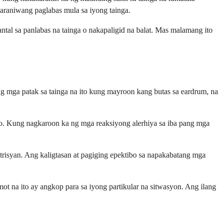
araniwang paglabas mula sa iyong tainga.
ntal sa panlabas na tainga o nakapaligid na balat. Mas malamang ito
ang mga patak sa tainga na ito kung mayroon kang butas sa eardrum, na
to. Kung nagkaroon ka ng mga reaksiyong alerhiya sa iba pang mga
risyan. Ang kaligtasan at pagiging epektibo sa napakabatang mga
t na ito ay angkop para sa iyong partikular na sitwasyon. Ang ilang