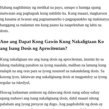
Habang naghihintay ng medikal na payo, umupo o humiga upang
maiwasan ang pagbagsak kung nahihilo ka. Kung maaari, magkaroon
ng kasama at iwasan ang pagmamaneho o pagpapatakbo ng makinarya
hanggang sa malaman mo kung paano ka naapektuhan ng labis na
dosis.
Ano ang Dapat Kong Gawin Kung Nakaligtaan Ko
ang Isang Dosis ng Aprocitentan?
Kung nakaligtaan mo ang isang dosis ng aprocitentan, inumin ito sa
lalong madaling panahon na iyong naaalala, maliban na lamang kung
malapit na ang oras para sa iyong susunod na nakatakdang dosis. Sa
kasong iyon, laktawan ang nakaligtaang dosis at magpatuloy sa iyong
regular na iskedyul.
Huwag kailanman uminom ng dalawang dosis nang sabay-sabay
upang mabawi ang isang nakaligtaang dosis, dahil maaari nitong
pababain ang iyong presyon ng dugo. Ang pagdodoble ng dosis ay