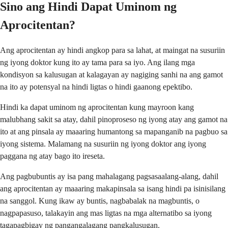
Sino ang Hindi Dapat Uminom ng
Aprocitentan?
Ang aprocitentan ay hindi angkop para sa lahat, at maingat na susuriin
ng iyong doktor kung ito ay tama para sa iyo. Ang ilang mga
kondisyon sa kalusugan at kalagayan ay nagiging sanhi na ang gamot
na ito ay potensyal na hindi ligtas o hindi gaanong epektibo.
Hindi ka dapat uminom ng aprocitentan kung mayroon kang
malubhang sakit sa atay, dahil pinoproseso ng iyong atay ang gamot na
ito at ang pinsala ay maaaring humantong sa mapanganib na pagbuo sa
iyong sistema. Malamang na susuriin ng iyong doktor ang iyong
paggana ng atay bago ito ireseta.
Ang pagbubuntis ay isa pang mahalagang pagsasaalang-alang, dahil
ang aprocitentan ay maaaring makapinsala sa isang hindi pa isinisilang
na sanggol. Kung ikaw ay buntis, nagbabalak na magbuntis, o
nagpapasuso, talakayin ang mas ligtas na mga alternatibo sa iyong
tagapagbigay ng pangangalagang pangkalusugan.