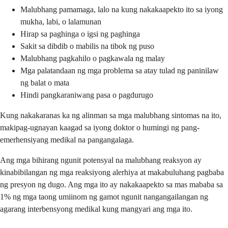
Malubhang pamamaga, lalo na kung nakakaapekto ito sa iyong
mukha, labi, o lalamunan
Hirap sa paghinga o igsi ng paghinga
Sakit sa dibdib o mabilis na tibok ng puso
Malubhang pagkahilo o pagkawala ng malay
Mga palatandaan ng mga problema sa atay tulad ng paninilaw
ng balat o mata
Hindi pangkaraniwang pasa o pagdurugo
Kung nakakaranas ka ng alinman sa mga malubhang sintomas na ito,
makipag-ugnayan kaagad sa iyong doktor o humingi ng pang-
emerhensiyang medikal na pangangalaga.
Ang mga bihirang ngunit potensyal na malubhang reaksyon ay
kinabibilangan ng mga reaksiyong alerhiya at makabuluhang pagbaba
ng presyon ng dugo. Ang mga ito ay nakakaapekto sa mas mababa sa
1% ng mga taong umiinom ng gamot ngunit nangangailangan ng
agarang interbensyong medikal kung mangyari ang mga ito.