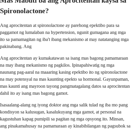
Mas Mabuti ba ang Aprocitentan kaysa sa
Spironolactone?
Ang aprocitentan at spironolactone ay parehong epektibo para sa
paggamot ng lumalaban na hypertension, ngunit gumagana ang mga
ito sa pamamagitan ng iba't ibang mekanismo at may natatanging mga
pakinabang. Ang
Ang aprocitentan ay kumakatawan sa isang mas bagong pamamaraan
na may ibang mekanismo ng pagkilos. Ipinapahiwatig ng mga
naunang pag-aaral na maaaring kasing epektibo ito ng spironolactone
na may potensyal na mas kaunting epekto sa hormonal. Gayunpaman,
mas kaunti ang mayroon tayong pangmatagalang datos sa aprocitentan
dahil ito ay isang mas bagong gamot.
Isasaalang-alang ng iyong doktor ang mga salik tulad ng iba mo pang
kondisyon sa kalusugan, kasalukuyang mga gamot, at personal na
kagustuhan kapag pumipili sa pagitan ng mga opsyong ito. Minsan,
ang pinakamahusay na pamamaraan ay kinabibilangan ng pagsubok sa