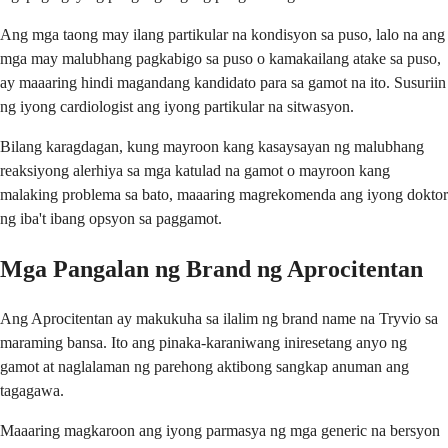
Ang mga taong may ilang partikular na kondisyon sa puso, lalo na ang
mga may malubhang pagkabigo sa puso o kamakailang atake sa puso,
ay maaaring hindi magandang kandidato para sa gamot na ito. Susuriin
ng iyong cardiologist ang iyong partikular na sitwasyon.
Bilang karagdagan, kung mayroon kang kasaysayan ng malubhang
reaksiyong alerhiya sa mga katulad na gamot o mayroon kang
malaking problema sa bato, maaaring magrekomenda ang iyong doktor
ng iba't ibang opsyon sa paggamot.
Mga Pangalan ng Brand ng Aprocitentan
Ang Aprocitentan ay makukuha sa ilalim ng brand name na Tryvio sa
maraming bansa. Ito ang pinaka-karaniwang iniresetang anyo ng
gamot at naglalaman ng parehong aktibong sangkap anuman ang
tagagawa.
Maaaring magkaroon ang iyong parmasya ng mga generic na bersyon