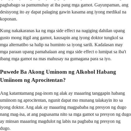
pagbabago sa pamumuhay at iba pang mga gamot. Gayunpaman, ang
desisyong ito ay dapat palaging gawin kasama ang iyong medikal na
koponan.
Kung nakakaranas ka ng mga side effect na nagiging dahilan upang
gusto mong itigil ang gamot, kausapin ang iyong doktor tungkol sa
mga alternatibo sa halip na huminto sa iyong sarili. Kadalasan may
mga paraan upang pamahalaan ang mga side effect o lumipat sa iba't
ibang mga gamot na mas mahusay na gumagana para sa iyo.
Puwede Ba Akong Uminom ng Alkohol Habang
Umiinom ng Aprocitentan?
Ang katamtamang pag-inom ng alak ay maaaring tanggapin habang
umiinom ng aprocitentan, ngunit dapat mo munang talakayin ito sa
iyong doktor. Ang alak ay maaaring magpababa ng presyon ng dugo
nang mag-isa, at ang pagsasama nito sa mga gamot sa presyon ng dugo
ay minsan maaaring magdulot ng labis na pagbaba ng presyon ng
dugo.