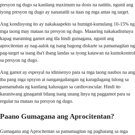
presyon ng dugo sa kanilang maximum na dosis na natitiis, ngunit ang
iyong presyon ng dugo ay nananatili sa itaas ng mga antas ng target.
Ang kondisyong ito ay nakakaapekto sa humigit-kumulang 10-15% ng
mga taong may mataas na presyon ng dugo. Maaaring nakakadismaya
kapag maraming gamot ang tila hindi gumagana, ngunit ang
aprocitentan ay nag-aalok ng isang bagong diskarte sa pamamagitan ng
pag-target sa isang iba't ibang landas sa iyong katawan na kumokontrol
sa presyon ng dugo.
Ang gamot ay espesyal na idinisenyo para sa mga taong naubos na ang
iba pang mga opsyon at nangangailangan ng karagdagang tulong sa
pamamahala ng kanilang kalusugan sa cardiovascular. Hindi ito
karaniwang ginagamit bilang isang unang linya ng paggamot para sa
regular na mataas na presyon ng dugo.
Paano Gumagana ang Aprocitentan?
Gumagana ang Aprocitentan sa pamamagitan ng pagharang sa mga