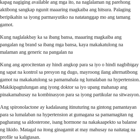
kapag nagiging available ang mga ito, na naglalaman ng parehong
aktibong sangkap ngunit maaaring magkaiba ang hitsura. Palaging
beripikahin sa iyong parmasyutiko na natatanggap mo ang tamang
gamot.
Kung naglalakbay ka sa ibang bansa, maaaring magkaiba ang
pangalan ng brand sa ibang mga bansa, kaya makakatulong na
malaman ang generic na pangalan na
Kung ang aprocitentan ay hindi angkop para sa iyo o hindi nagbibigay
ng sapat na kontrol sa presyon ng dugo, mayroong ilang alternatibong
gamot na makakatulong sa pamamahala ng lumalaban na hypertension.
Makikipagtulungan ang iyong doktor sa iyo upang mahanap ang
pinakamahusay na kombinasyon para sa iyong partikular na sitwasyon.
Ang spironolactone ay kadalasang itinuturing na gintong pamantayan
para sa lumalaban na hypertension at gumagana sa pamamagitan ng
pagharang sa aldosterone, isang hormone na nakakaapekto sa balanse
ng likido. Matagal na itong ginagamit at may mahusay na naitatag na
profile sa kaligtasan.