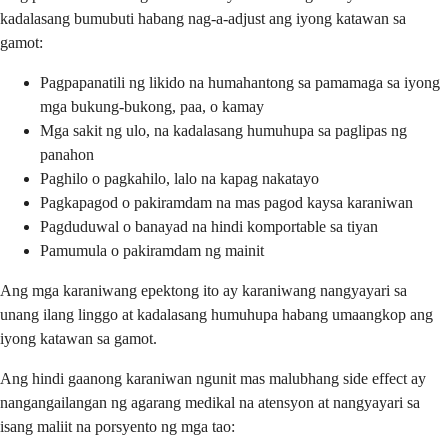
kadalasang bumubuti habang nag-a-adjust ang iyong katawan sa
gamot:
Pagpapanatili ng likido na humahantong sa pamamaga sa iyong
mga bukung-bukong, paa, o kamay
Mga sakit ng ulo, na kadalasang humuhupa sa paglipas ng
panahon
Paghilo o pagkahilo, lalo na kapag nakatayo
Pagkapagod o pakiramdam na mas pagod kaysa karaniwan
Pagduduwal o banayad na hindi komportable sa tiyan
Pamumula o pakiramdam ng mainit
Ang mga karaniwang epektong ito ay karaniwang nangyayari sa
unang ilang linggo at kadalasang humuhupa habang umaangkop ang
iyong katawan sa gamot.
Ang hindi gaanong karaniwan ngunit mas malubhang side effect ay
nangangailangan ng agarang medikal na atensyon at nangyayari sa
isang maliit na porsyento ng mga tao: