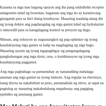
Kasama sa mga mas bagong opsyon ang iba pang endothelin receptor
antagonists tulad ng bosentan, bagaman ang mga ito ay karaniwang
ginagamit para sa iba't ibang kondisyon. Maaaring isaalang-alang din
ng iyong doktor ang pagdaragdag ng mga gamot tulad ng hydralazine
o minoxidil para sa karagdagang kontrol sa presyon ng dugo.
Minsan, ang solusyon ay nagsasangkot ng pag-optimize ng iyong
kasalukuyang mga gamot sa halip na magdagdag ng mga bago.
Maaaring ayusin ng iyong tagapagbigay ng pangangalagang
pangkalusugan ang mga dosis, oras, o kumbinasyon ng iyong mga
kasalukuyang paggamot.
Ang mga pagbabago sa pamumuhay ay nananatiling mahalaga
anuman ang mga gamot na iyong iniinom. Ang regular na ehersisyo,
isang diyeta na nakabubuti sa puso, pamamahala ng stress, at sapat na
pagtulog ay maaaring makabuluhang mapahusay ang pagiging
epektibo ng anumang gamot.