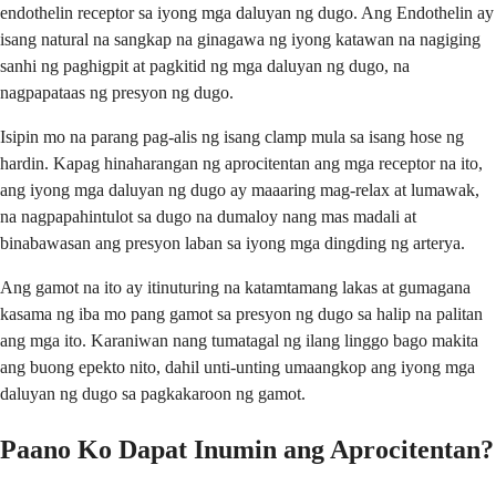
endothelin receptor sa iyong mga daluyan ng dugo. Ang Endothelin ay
isang natural na sangkap na ginagawa ng iyong katawan na nagiging
sanhi ng paghigpit at pagkitid ng mga daluyan ng dugo, na
nagpapataas ng presyon ng dugo.
Isipin mo na parang pag-alis ng isang clamp mula sa isang hose ng
hardin. Kapag hinaharangan ng aprocitentan ang mga receptor na ito,
ang iyong mga daluyan ng dugo ay maaaring mag-relax at lumawak,
na nagpapahintulot sa dugo na dumaloy nang mas madali at
binabawasan ang presyon laban sa iyong mga dingding ng arterya.
Ang gamot na ito ay itinuturing na katamtamang lakas at gumagana
kasama ng iba mo pang gamot sa presyon ng dugo sa halip na palitan
ang mga ito. Karaniwan nang tumatagal ng ilang linggo bago makita
ang buong epekto nito, dahil unti-unting umaangkop ang iyong mga
daluyan ng dugo sa pagkakaroon ng gamot.
Paano Ko Dapat Inumin ang Aprocitentan?