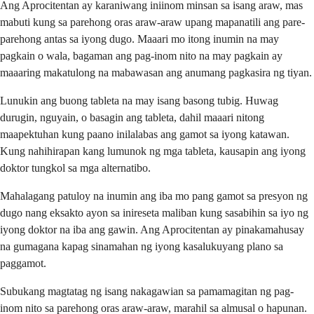
Ang Aprocitentan ay karaniwang iniinom minsan sa isang araw, mas
mabuti kung sa parehong oras araw-araw upang mapanatili ang pare-
parehong antas sa iyong dugo. Maaari mo itong inumin na may
pagkain o wala, bagaman ang pag-inom nito na may pagkain ay
maaaring makatulong na mabawasan ang anumang pagkasira ng tiyan.
Lunukin ang buong tableta na may isang basong tubig. Huwag
durugin, nguyain, o basagin ang tableta, dahil maaari nitong
maapektuhan kung paano inilalabas ang gamot sa iyong katawan.
Kung nahihirapan kang lumunok ng mga tableta, kausapin ang iyong
doktor tungkol sa mga alternatibo.
Mahalagang patuloy na inumin ang iba mo pang gamot sa presyon ng
dugo nang eksakto ayon sa inireseta maliban kung sasabihin sa iyo ng
iyong doktor na iba ang gawin. Ang Aprocitentan ay pinakamahusay
na gumagana kapag sinamahan ng iyong kasalukuyang plano sa
paggamot.
Subukang magtatag ng isang nakagawian sa pamamagitan ng pag-
inom nito sa parehong oras araw-araw, marahil sa almusal o hapunan.