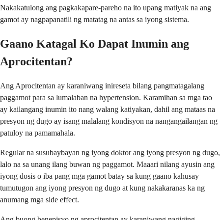
Nakakatulong ang pagkakapare-pareho na ito upang matiyak na ang
gamot ay nagpapanatili ng matatag na antas sa iyong sistema.
Gaano Katagal Ko Dapat Inumin ang
Aprocitentan?
Ang Aprocitentan ay karaniwang inireseta bilang pangmatagalang
paggamot para sa lumalaban na hypertension. Karamihan sa mga tao
ay kailangang inumin ito nang walang katiyakan, dahil ang mataas na
presyon ng dugo ay isang malalang kondisyon na nangangailangan ng
patuloy na pamamahala.
Regular na susubaybayan ng iyong doktor ang iyong presyon ng dugo,
lalo na sa unang ilang buwan ng paggamot. Maaari nilang ayusin ang
iyong dosis o iba pang mga gamot batay sa kung gaano kahusay
tumutugon ang iyong presyon ng dugo at kung nakakaranas ka ng
anumang mga side effect.
Ang buong benepisyo ng aprocitentan ay karaniwang nagiging