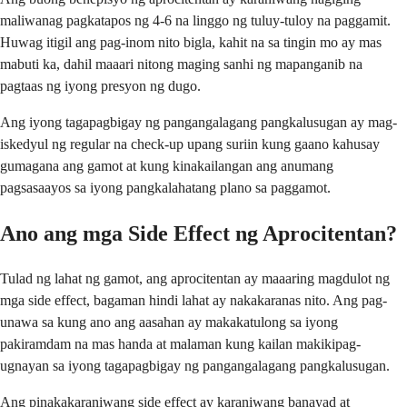
maliwanag pagkatapos ng 4-6 na linggo ng tuluy-tuloy na paggamit.
Huwag itigil ang pag-inom nito bigla, kahit na sa tingin mo ay mas
mabuti ka, dahil maaari nitong maging sanhi ng mapanganib na
pagtaas ng iyong presyon ng dugo.
Ang iyong tagapagbigay ng pangangalagang pangkalusugan ay mag-
iskedyul ng regular na check-up upang suriin kung gaano kahusay
gumagana ang gamot at kung kinakailangan ang anumang
pagsasaayos sa iyong pangkalahatang plano sa paggamot.
Ano ang mga Side Effect ng Aprocitentan?
Tulad ng lahat ng gamot, ang aprocitentan ay maaaring magdulot ng
mga side effect, bagaman hindi lahat ay nakakaranas nito. Ang pag-
unawa sa kung ano ang aasahan ay makakatulong sa iyong
pakiramdam na mas handa at malaman kung kailan makikipag-
ugnayan sa iyong tagapagbigay ng pangangalagang pangkalusugan.
Ang pinakakaraniwang side effect ay karaniwang banayad at