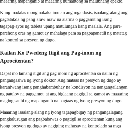
maaaring mapanganib at maaaring humantong sa malubhang epekto.
Kung madalas mong nakakalimutan ang mga dosis, isaalang-alang ang
pagtatakda ng pang-araw-araw na alarma o paggamit ng isang
tagapag-ayos ng tableta upang matulungan kang maalala. Ang pare-
parehong oras ng gamot ay mahalaga para sa pagpapanatili ng matatag
na kontrol sa presyon ng dugo.
Kailan Ko Pwedeng Itigil ang Pag-inom ng
Aprocitentan?
Dapat mo lamang itigil ang pag-inom ng aprocitentan sa ilalim ng
pangangasiwa ng iyong doktor. Ang mataas na presyon ng dugo ay
karaniwang isang panghabambuhay na kondisyon na nangangailangan
ng patuloy na paggamot, at ang biglaang pagtigil sa gamot ay maaaring
maging sanhi ng mapanganib na pagtaas ng iyong presyon ng dugo.
Maaaring isaalang-alang ng iyong tagapagbigay ng pangangalagang
pangkalusugan ang pagbabawas o pagtigil sa aprocitentan kung ang
iyong presyon ng dugo ay nagiging mahusay na kontrolado sa mga