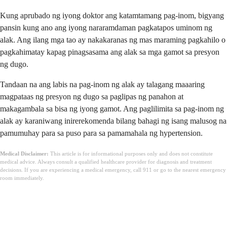
Kung aprubado ng iyong doktor ang katamtamang pag-inom, bigyang
pansin kung ano ang iyong nararamdaman pagkatapos uminom ng
alak. Ang ilang mga tao ay nakakaranas ng mas maraming pagkahilo o
pagkahimatay kapag pinagsasama ang alak sa mga gamot sa presyon
ng dugo.
Tandaan na ang labis na pag-inom ng alak ay talagang maaaring
magpataas ng presyon ng dugo sa paglipas ng panahon at
makagambala sa bisa ng iyong gamot. Ang paglilimita sa pag-inom ng
alak ay karaniwang inirerekomenda bilang bahagi ng isang malusog na
pamumuhay para sa puso para sa pamamahala ng hypertension.
Medical Disclaimer:
This article is for informational purposes only and does not constitute
medical advice. Always consult a qualified healthcare provider for diagnosis and treatment
decisions. If you are experiencing a medical emergency, call 911 or go to the nearest emergency
room immediately.