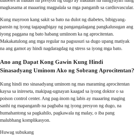
diabetes at mataas na presyon ng dugo ay madalas na nangyayari nang
magkasama at maaaring magpalala sa mga panganib sa cardiovascular.
Kung mayroon kang sakit sa bato na dulot ng diabetes, bibigyang-
pansin ng iyong tagapagbigay ng pangangalagang pangkalusugan ang
iyong paggana ng bato habang umiinom ka ng aprocitentan.
Makakatulong ang mga regular na pagsusuri sa dugo upang matiyak
na ang gamot ay hindi nagdaragdag ng stress sa iyong mga bato.
Ano ang Dapat Kong Gawin Kung Hindi
Sinasadyang Uminom Ako ng Sobrang Aprocitentan?
Kung hindi mo sinasadyang uminom ng mas maraming aprocitentan
kaysa sa inireseta, makipag-ugnayan kaagad sa iyong doktor o sa
poison control center. Ang pag-inom ng labis ay maaaring maging
sanhi ng mapanganib na pagbaba ng iyong presyon ng dugo, na
humahantong sa pagkahilo, pagkawala ng malay, o iba pang
malubhang komplikasyon.
Huwag subukang