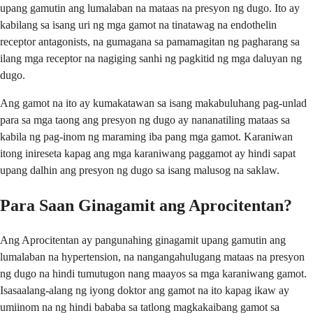
upang gamutin ang lumalaban na mataas na presyon ng dugo. Ito ay
kabilang sa isang uri ng mga gamot na tinatawag na endothelin
receptor antagonists, na gumagana sa pamamagitan ng pagharang sa
ilang mga receptor na nagiging sanhi ng pagkitid ng mga daluyan ng
dugo.
Ang gamot na ito ay kumakatawan sa isang makabuluhang pag-unlad
para sa mga taong ang presyon ng dugo ay nananatiling mataas sa
kabila ng pag-inom ng maraming iba pang mga gamot. Karaniwan
itong inireseta kapag ang mga karaniwang paggamot ay hindi sapat
upang dalhin ang presyon ng dugo sa isang malusog na saklaw.
Para Saan Ginagamit ang Aprocitentan?
Ang Aprocitentan ay pangunahing ginagamit upang gamutin ang
lumalaban na hypertension, na nangangahulugang mataas na presyon
ng dugo na hindi tumutugon nang maayos sa mga karaniwang gamot.
Isasaalang-alang ng iyong doktor ang gamot na ito kapag ikaw ay
umiinom na ng hindi bababa sa tatlong magkakaibang gamot sa