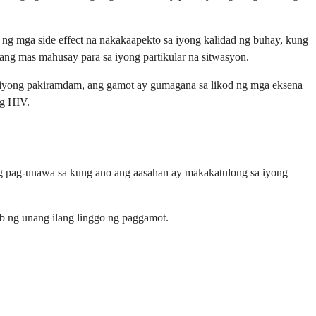
g mga side effect na nakakaapekto sa iyong kalidad ng buhay, kung
ng mas mahusay para sa iyong partikular na sitwasyon.
g iyong pakiramdam, ang gamot ay gumagana sa likod ng mga eksena
ng HIV.
Ang pag-unawa sa kung ano ang aasahan ay makakatulong sa iyong
b ng unang ilang linggo ng paggamot.