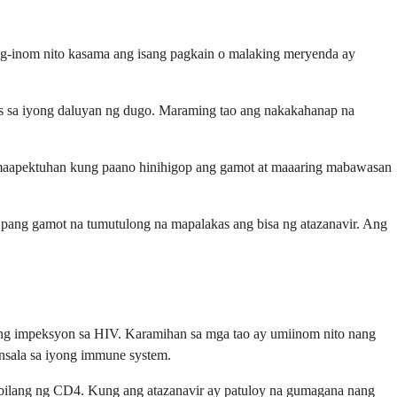
pag-inom nito kasama ang isang pagkain o malaking meryenda ay
tas sa iyong daluyan ng dugo. Maraming tao ang nakakahanap na
 maapektuhan kung paano hinihigop ang gamot at maaaring mabawasan
 pang gamot na tumutulong na mapalakas ang bisa ng atazanavir. Ang
ong impeksyon sa HIV. Karamihan sa mga tao ay umiinom nito nang
insala sa iyong immune system.
t bilang ng CD4. Kung ang atazanavir ay patuloy na gumagana nang