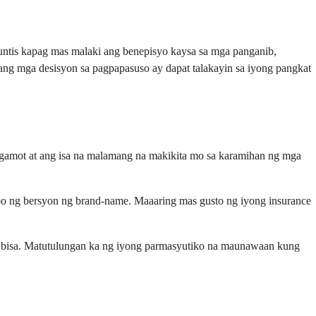
untis kapag mas malaki ang benepisyo kaysa sa mga panganib,
ang mga desisyon sa pagpapasuso ay dapat talakayin sa iyong pangkat
g gamot at ang isa na malamang na makikita mo sa karamihan ng mga
bo ng bersyon ng brand-name. Maaaring mas gusto ng iyong insurance
g bisa. Matutulungan ka ng iyong parmasyutiko na maunawaan kung