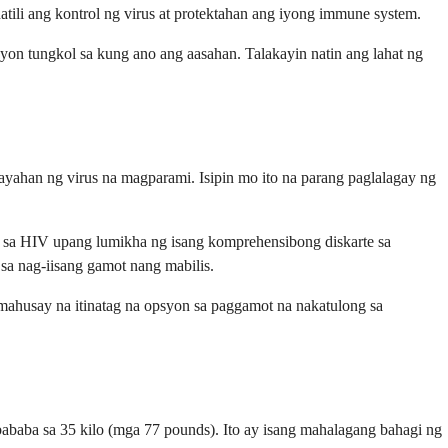
li ang kontrol ng virus at protektahan ang iyong immune system.
on tungkol sa kung ano ang aasahan. Talakayin natin ang lahat ng
yahan ng virus na magparami. Isipin mo ito na parang paglalagay ng
t sa HIV upang lumikha ng isang komprehensibong diskarte sa
sa nag-iisang gamot nang mabilis.
g mahusay na itinatag na opsyon sa paggamot na nakatulong sa
baba sa 35 kilo (mga 77 pounds). Ito ay isang mahalagang bahagi ng