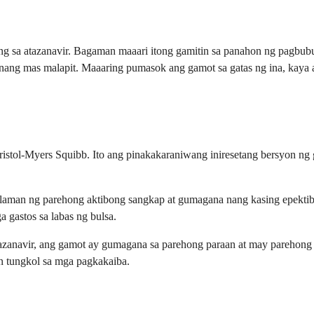
ng sa atazanavir. Bagaman maaari itong gamitin sa panahon ng pagbub
nang mas malapit. Maaaring pumasok ang gamot sa gatas ng ina, kaya 
ristol-Myers Squibb. Ito ang pinakakaraniwang iniresetang bersyon n
alaman ng parehong aktibong sangkap at gumagana nang kasing epekti
gastos sa labas ng bulsa.
azanavir, ang gamot ay gumagana sa parehong paraan at may parehon
n tungkol sa mga pagkakaiba.