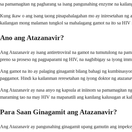
sa pamamagitan ng pagharang sa isang pangunahing enzyme na kailang
Kung ikaw o ang isang taong pinapahalagahan mo ay iniresetahan ng a
kailangan mong malaman tungkol sa mahalagang gamot na ito sa HIV 
Ano ang Atazanavir?
Ang Atazanavir ay isang antiretroviral na gamot na tumutulong na p
preno sa proseso ng pagpaparami ng HIV, na nagbibigay sa iyong imm
Ang gamot na ito ay palaging ginagamit bilang bahagi ng kumbinasyon
paggamot. Hindi ka kailanman reresetahan ng iyong doktor ng atazana
Ang Atazanavir ay nasa anyo ng kapsula at iniinom sa pamamagitan ng b
maraming tao na may HIV na mapanatili ang kanilang kalusugan at kal
Para Saan Ginagamit ang Atazanavir?
Ang Atazanavir ay pangunahing ginagamit upang gamutin ang impeksyo