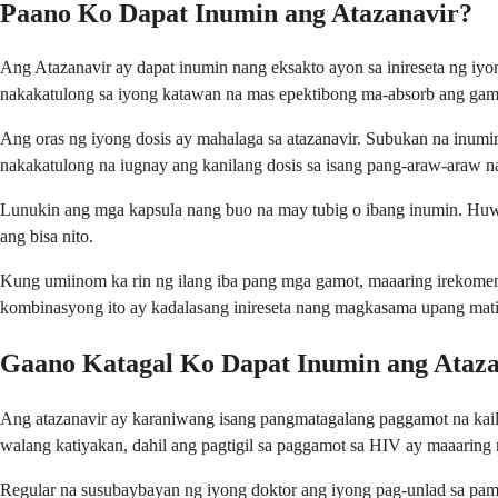
Paano Ko Dapat Inumin ang Atazanavir?
Ang Atazanavir ay dapat inumin nang eksakto ayon sa inireseta ng iy
nakakatulong sa iyong katawan na mas epektibong ma-absorb ang gamot
Ang oras ng iyong dosis ay mahalaga sa atazanavir. Subukan na inumi
nakakatulong na iugnay ang kanilang dosis sa isang pang-araw-araw n
Lunukin ang mga kapsula nang buo na may tubig o ibang inumin. Huw
ang bisa nito.
Kung umiinom ka rin ng ilang iba pang mga gamot, maaaring irekomend
kombinasyong ito ay kadalasang inireseta nang magkasama upang mat
Gaano Katagal Ko Dapat Inumin ang Ataz
Ang atazanavir ay karaniwang isang pangmatagalang paggamot na kail
walang katiyakan, dahil ang pagtigil sa paggamot sa HIV ay maaaring
Regular na susubaybayan ng iyong doktor ang iyong pag-unlad sa pam