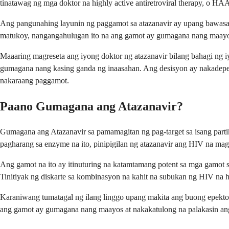
tinatawag ng mga doktor na highly active antiretroviral therapy, o 
Ang pangunahing layunin ng paggamot sa atazanavir ay upang bawasan 
matukoy, nangangahulugan ito na ang gamot ay gumagana nang maayos 
Maaaring magreseta ang iyong doktor ng atazanavir bilang bahagi ng 
gumagana nang kasing ganda ng inaasahan. Ang desisyon ay nakadepen
nakaraang paggamot.
Paano Gumagana ang Atazanavir?
Gumagana ang Atazanavir sa pamamagitan ng pag-target sa isang parti
pagharang sa enzyme na ito, pinipigilan ng atazanavir ang HIV na ma
Ang gamot na ito ay itinuturing na katamtamang potent sa mga gamot
Tinitiyak ng diskarte sa kombinasyon na kahit na subukan ng HIV na h
Karaniwang tumatagal ng ilang linggo upang makita ang buong epekto 
ang gamot ay gumagana nang maayos at nakakatulong na palakasin an