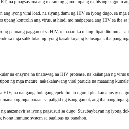
HAART, na pinagsasama ang maraming gamot upang mabisang sugpuin ang
ang iyong viral load, na siyang dami ng HIV sa iyong dugo, sa mga an
upang kontrolin ang virus, at hindi mo maipapasa ang HIV sa iba sa 
iyong paunang paggamot sa HIV, o maaari ka nilang ilipat dito mula s
de sa mga salik tulad ng iyong kasalukuyang kalusugan, iba pang mg
kular na enzyme na tinatawag na HIV protease, na kailangan ng virus
gtipon ng mga mature, nakakahawang viral particle na maaaring kumala
 sa HIV, na nangangahulugang epektibo ito ngunit pinakamahusay na g
umanap ng mga paraan sa paligid ng isang gamot, ang iba pang mga gam
ng atazanavir sa iyong pagsusuri sa dugo. Susubaybayan ng iyong dokt
g iyong immune system sa paglipas ng panahon.