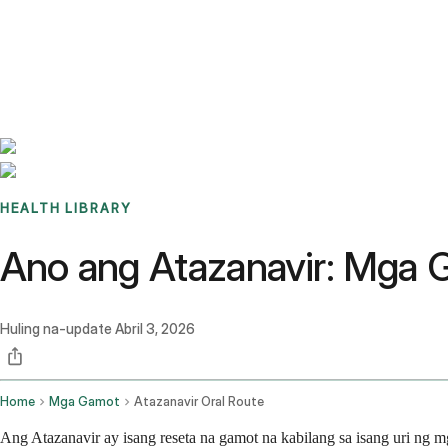
Benchmarks
Stories
FAQ
Sign up / Log in
HEALTH LIBRARY
Ano ang Atazanavir: Mga Ga
Huling na-update
Abril 3, 2026
Home
Mga Gamot
Atazanavir Oral Route
Ang Atazanavir ay isang reseta na gamot na kabilang sa isang uri ng 