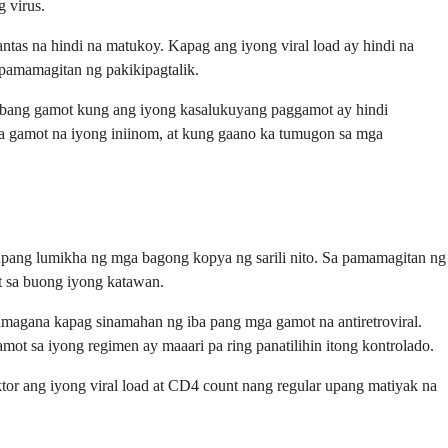
 virus.
tas na hindi na matukoy. Kapag ang iyong viral load ay hindi na
pamamagitan ng pakikipagtalik.
a ibang gamot kung ang iyong kasalukuyang paggamot ay hindi
a gamot na iyong iniinom, at kung gaano ka tumugon sa mga
 upang lumikha ng mga bagong kopya ng sarili nito. Sa pamamagitan ng
t sa buong iyong katawan.
umagana kapag sinamahan ng iba pang mga gamot na antiretroviral.
ot sa iyong regimen ay maaari pa ring panatilihin itong kontrolado.
or ang iyong viral load at CD4 count nang regular upang matiyak na