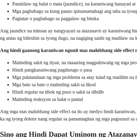
Paninilaw ng balat o mata (jaundice), na karaniwang banayad at
Mga pagbabago sa kung paano ipinamamahagi ang taba sa iyong
Pagtatae o pagbabago sa paggalaw ng bituka
Ang jaundice na minsan ay nangyayari sa atazanavir ay karaniwang hi
ng antas ng bilirubin sa iyong dugo, na nagiging sanhi ng madilaw na k
Ang hindi gaanong karaniwan ngunit mas malubhang side effect 
Matinding sakit ng tiyan, na maaaring magpahiwatig ng mga prob
Hindi pangkaraniwang pagdurugo o pasa
Mga palatandaan ng mga problema sa atay tulad ng madilim na 
Mga bato sa bato o matinding sakit sa likod
Hindi regular na tibok ng puso o sakit sa dibdib
Matinding reaksyon sa balat o pantal
Ang mga mas malubhang side effect na ito ay medyo hindi karaniwan
ka ng iyong doktor nang regular sa pamamagitan ng mga pagsusuri s
Sino ang Hindi Dapat Uminom ng Atazanav