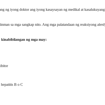
alang ng iyong doktor ang iyong kasaysayan ng medikal at kasalukuyang
 alinman sa mga sangkap nito. Ang mga palatandaan ng reaksiyong aler
 kinabibilangan ng mga may:
ibitor
hepatitis B o C