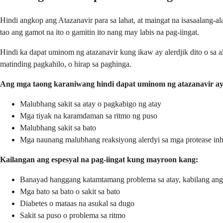
Hindi angkop ang Atazanavir para sa lahat, at maingat na isasaalang-
tao ang gamot na ito o gamitin ito nang may labis na pag-iingat.
Hindi ka dapat uminom ng atazanavir kung ikaw ay alerdjik dito o sa
matinding pagkahilo, o hirap sa paghinga.
Ang mga taong karaniwang hindi dapat uminom ng atazanavir ay
Malubhang sakit sa atay o pagkabigo ng atay
Mga tiyak na karamdaman sa ritmo ng puso
Malubhang sakit sa bato
Mga naunang malubhang reaksiyong alerdyi sa mga protease inh
Kailangan ang espesyal na pag-iingat kung mayroon kang:
Banayad hanggang katamtamang problema sa atay, kabilang ang 
Mga bato sa bato o sakit sa bato
Diabetes o mataas na asukal sa dugo
Sakit sa puso o problema sa ritmo