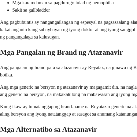
Mga karamdaman sa pagdurugo tulad ng hemophilia
Sakit sa gallbladder
Ang pagbubuntis ay nangangailangan ng espesyal na pagsasaalang-ala
kakailanganin kang subaybayan ng iyong doktor at ang iyong sanggol 
ng pangangalaga sa kalusugan.
Mga Pangalan ng Brand ng Atazanavir
Ang pangalan ng brand para sa atazanavir ay Reyataz, na ginawa ng B
botika.
Ang mga generic na bersyon ng atazanavir ay magagamit din, na nagl
ang generic na bersyon, na makakatulong na mabawasan ang iyong mga 
Kung ikaw ay tumatanggap ng brand-name na Reyataz o generic na at
aling bersyon ang iyong natatanggap at sasagot sa anumang katanunga
Mga Alternatibo sa Atazanavir