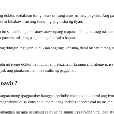
ong doktor, kadalasan isang beses sa isang araw na may pagkain. Ang 
 at binabawasan ang tsansa ng pagkasira ng tiyan.
n ito sa parehong oras araw-araw upang mapanatili ang matatag na an
a gawain, tulad ng pagkain ng almusal o hapunan.
ag durugin, nguyain, o buksan ang mga kapsula, dahil maaari nitong
a ng iyong doktor na inumin ang atazanavir kasama ang ritonavir, isa
iyak ang pinakamainam na resulta ng paggamot.
anavir?
angan mong ipagpatuloy hangga't epektibo nitong kinokontrol ang iy
 magpahintulot sa virus na dumami nang mabilis at potensyal na makap
amagitan ng mga pagsusuri sa dugo na sumusuri sa iyong viral load a