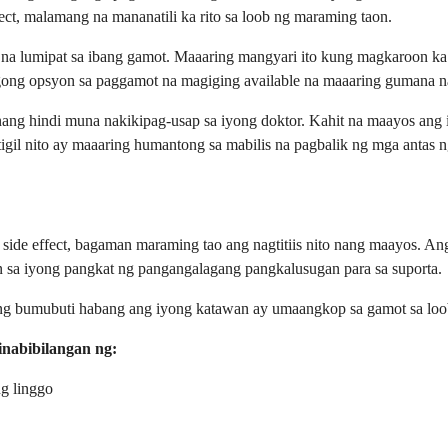
ct, malamang na mananatili ka rito sa loob ng maraming taon.
 lumipat sa ibang gamot. Maaaring mangyari ito kung magkaroon ka n
gong opsyon sa paggamot na magiging available na maaaring gumana na
nang hindi muna nakikipag-usap sa iyong doktor. Kahit na maayos an
tigil nito ay maaaring humantong sa mabilis na pagbalik ng mga antas 
 side effect, bagaman maraming tao ang nagtitiis nito nang maayos. 
sa iyong pangkat ng pangangalagang pangkalusugan para sa suporta.
ang bumubuti habang ang iyong katawan ay umaangkop sa gamot sa loo
nabibilangan ng:
ng linggo