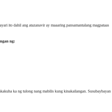
yari ito dahil ang atazanavir ay maaaring pansamantalang magpataas
angan ng:
kakuha ka ng tulong nang mabilis kung kinakailangan. Susubaybayan