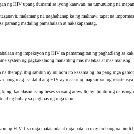
an ng HIV upang dumami sa iyong katawan, na tumutulong na mapanati
tazanavir, malamang na naghahanap ka ng malinaw, tapat na impormasy
sa paraang madaling pamahalaan at nakakapanatag.
amahalaan ang impeksyon ng HIV sa pamamagitan ng paghadlang sa kaka
une system ng pagkakataong manatiling mas malakas at mas malusog.
 na therapy, ibig sabihin ay iniinom ito kasama ng iba pang mga gamo
vir nang mag-isa dahil ang HIV ay maaaring magkaroon ng resistensya 
ibig, kadalasan isang beses sa isang araw. Ito ay itinuturing na isan
idad ng buhay sa paglipas ng mga taon.
n ng HIV-1 sa mga matatanda at mga bata na may timbang na hindi ba