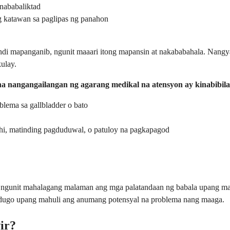
 nababaliktad
 katawan sa paglipas ng panahon
ndi mapanganib, ngunit maaari itong mapansin at nakababahala. Nangya
ulay.
na nangangailangan ng agarang medikal na atensyon ay kinabibil
lema sa gallbladder o bato
ihi, matinding pagduduwal, o patuloy na pagkapagod
, ngunit mahalagang malaman ang mga palatandaan ng babala upang ma
a dugo upang mahuli ang anumang potensyal na problema nang maaga.
ir?