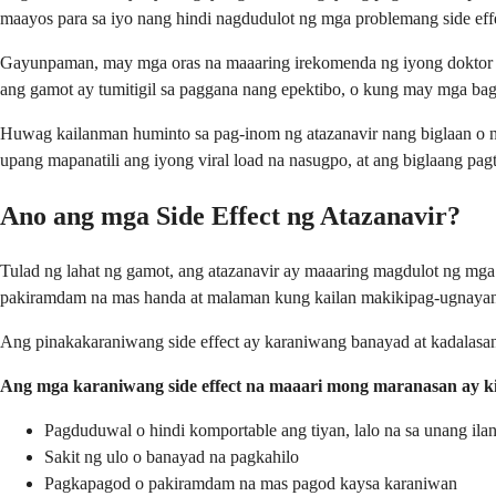
maayos para sa iyo nang hindi nagdudulot ng mga problemang side effe
Gayunpaman, may mga oras na maaaring irekomenda ng iyong doktor na
ang gamot ay tumitigil sa paggana nang epektibo, o kung may mga ba
Huwag kailanman huminto sa pag-inom ng atazanavir nang biglaan o 
upang mapanatili ang iyong viral load na nasugpo, at ang biglaang pag
Ano ang mga Side Effect ng Atazanavir?
Tulad ng lahat ng gamot, ang atazanavir ay maaaring magdulot ng mga
pakiramdam na mas handa at malaman kung kailan makikipag-ugnayan 
Ang pinakakaraniwang side effect ay karaniwang banayad at kadalas
Ang mga karaniwang side effect na maaari mong maranasan ay ki
Pagduduwal o hindi komportable ang tiyan, lalo na sa unang ila
Sakit ng ulo o banayad na pagkahilo
Pagkapagod o pakiramdam na mas pagod kaysa karaniwan