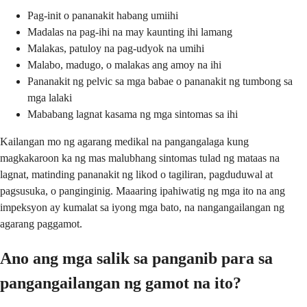
Pag-init o pananakit habang umiihi
Madalas na pag-ihi na may kaunting ihi lamang
Malakas, patuloy na pag-udyok na umihi
Malabo, madugo, o malakas ang amoy na ihi
Pananakit ng pelvic sa mga babae o pananakit ng tumbong sa
mga lalaki
Mababang lagnat kasama ng mga sintomas sa ihi
Kailangan mo ng agarang medikal na pangangalaga kung
magkakaroon ka ng mas malubhang sintomas tulad ng mataas na
lagnat, matinding pananakit ng likod o tagiliran, pagduduwal at
pagsusuka, o panginginig. Maaaring ipahiwatig ng mga ito na ang
impeksyon ay kumalat sa iyong mga bato, na nangangailangan ng
agarang paggamot.
Ano ang mga salik sa panganib para sa
pangangailangan ng gamot na ito?