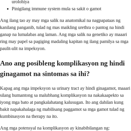
urolohiya
Pinigilang immune system mula sa sakit o gamot
Ang ilang tao ay may mga salik na anatomikal na nagpapataas ng
kanilang panganib, tulad ng mas maikling urethra o pantog na hindi
ganap na lumalabas ang laman. Ang mga salik na genetiko ay maaari
ring may papel sa pagiging madaling kapitan ng ilang pamilya sa mga
paulit-ulit na impeksyon.
Ano ang posibleng komplikasyon ng hindi
ginagamot na sintomas sa ihi?
Kapag ang mga impeksyon sa urinary tract ay hindi ginagamot, maaari
silang humantong sa malubhang komplikasyon na nakakaapekto sa
iyong mga bato at pangkalahatang kalusugan. Ito ang dahilan kung
bakit napakahalaga ng mabilisang paggamot sa mga gamot tulad ng
kumbinasyon na therapy na ito.
Ang mga potensyal na komplikasyon ay kinabibilangan ng: