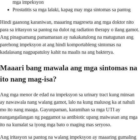
mga impeksyon
Prostatitis sa mga lalaki, kapag may mga sintomas sa pantog
Hindi gaanong karaniwan, maaaring magreseta ang mga doktor nito
para sa iritasyon sa pantog na dulot ng radiation therapy o ilang gamot.
Ang pinagsamang pamamaraan ay nakakatulong na matugunan ang
parehong impeksyon at ang hindi komportableng sintomas na
kadalasang nagpapatuloy kahit na maalis na ang bakterya.
Maaari bang mawala ang mga sintomas na
ito nang mag-isa?
Ang mga menor de edad na impeksyon sa urinary tract kung minsan
ay nawawala nang walang gamot, lalo na kung malusog ka at nahuli
mo ito nang maaga. Gayunpaman, karamihan sa mga UTI ay
nangangailangan ng paggamot sa antibiotic upang maiwasan ang mga
ito na kumalat sa iyong mga bato o maging mas seryoso.
Ang iritasyon sa pantog na walang impeksyon ay maaaring gumaling