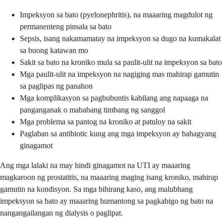
Impeksyon sa bato (pyelonephritis), na maaaring magdulot ng
permanenteng pinsala sa bato
Sepsis, isang nakamamatay na impeksyon sa dugo na kumakalat
sa buong katawan mo
Sakit sa bato na kroniko mula sa paulit-ulit na impeksyon sa bato
Mga paulit-ulit na impeksyon na nagiging mas mahirap gamutin
sa paglipas ng panahon
Mga komplikasyon sa pagbubuntis kabilang ang napaaga na
panganganak o mababang timbang ng sanggol
Mga problema sa pantog na kroniko at patuloy na sakit
Paglaban sa antibiotic kung ang mga impeksyon ay bahagyang
ginagamot
Ang mga lalaki na may hindi ginagamot na UTI ay maaaring
magkaroon ng prostatitis, na maaaring maging isang kroniko, mahirap
gamutin na kondisyon. Sa mga bihirang kaso, ang malubhang
impeksyon sa bato ay maaaring humantong sa pagkabigo ng bato na
nangangailangan ng dialysis o paglipat.