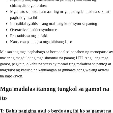
chlamydia o gonorrhea
Mga bato sa bato, na maaaring magdulot ng katulad na sakit at
pagbabago sa ihi
Interstitial cystitis, isang malalang kondisyon sa pantog
Overactive bladder syndrome
Prostatitis sa mga lalaki
Kanser sa pantog sa mga bihirang kaso
Minsan ang mga pagbabago sa hormonal sa panahon ng menopause ay
maaaring magdulot ng mga sintomas na parang UTI. Ang ilang mga
gamot, pagkain, o kahit na stress ay maaari ring makairita sa pantog at
magdulot ng katulad na kakulangan sa ginhawa nang walang aktwal
na impeksyon.
Mga madalas itanong tungkol sa gamot na
ito
T: Bakit nagiging asul o berde ang ihi ko sa gamot na