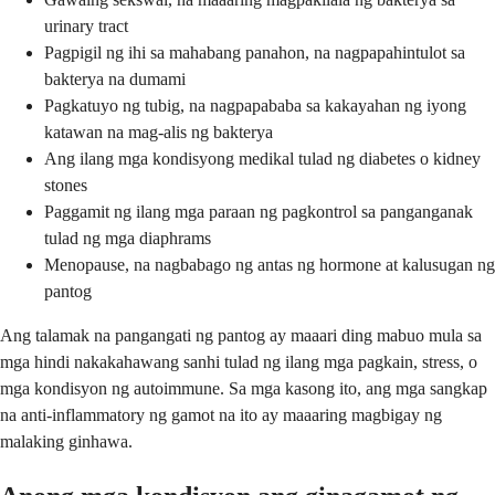
urinary tract
Pagpigil ng ihi sa mahabang panahon, na nagpapahintulot sa
bakterya na dumami
Pagkatuyo ng tubig, na nagpapababa sa kakayahan ng iyong
katawan na mag-alis ng bakterya
Ang ilang mga kondisyong medikal tulad ng diabetes o kidney
stones
Paggamit ng ilang mga paraan ng pagkontrol sa panganganak
tulad ng mga diaphrams
Menopause, na nagbabago ng antas ng hormone at kalusugan ng
pantog
Ang talamak na pangangati ng pantog ay maaari ding mabuo mula sa
mga hindi nakakahawang sanhi tulad ng ilang mga pagkain, stress, o
mga kondisyon ng autoimmune. Sa mga kasong ito, ang mga sangkap
na anti-inflammatory ng gamot na ito ay maaaring magbigay ng
malaking ginhawa.