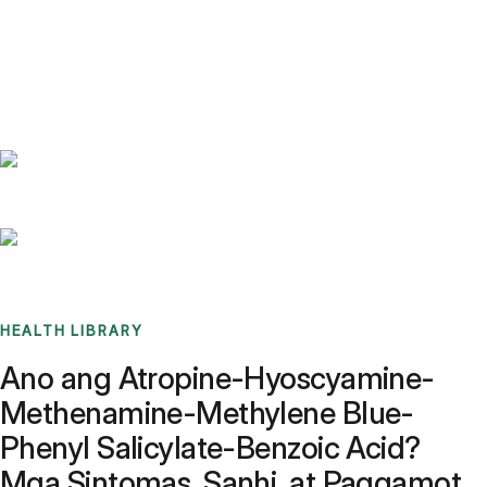
Benchmarks
Stories
FAQ
Sign up / Log in
HEALTH LIBRARY
Ano ang Atropine-Hyoscyamine-
Methenamine-Methylene Blue-
Phenyl Salicylate-Benzoic Acid?
Mga Sintomas, Sanhi, at Paggamot