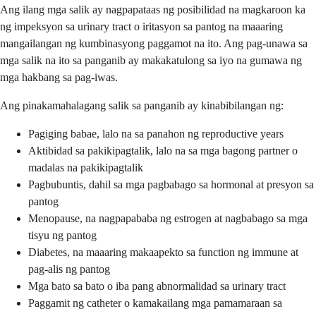
Ang ilang mga salik ay nagpapataas ng posibilidad na magkaroon ka
ng impeksyon sa urinary tract o iritasyon sa pantog na maaaring
mangailangan ng kumbinasyong paggamot na ito. Ang pag-unawa sa
mga salik na ito sa panganib ay makakatulong sa iyo na gumawa ng
mga hakbang sa pag-iwas.
Ang pinakamahalagang salik sa panganib ay kinabibilangan ng:
Pagiging babae, lalo na sa panahon ng reproductive years
Aktibidad sa pakikipagtalik, lalo na sa mga bagong partner o
madalas na pakikipagtalik
Pagbubuntis, dahil sa mga pagbabago sa hormonal at presyon sa
pantog
Menopause, na nagpapababa ng estrogen at nagbabago sa mga
tisyu ng pantog
Diabetes, na maaaring makaapekto sa function ng immune at
pag-alis ng pantog
Mga bato sa bato o iba pang abnormalidad sa urinary tract
Paggamit ng catheter o kamakailang mga pamamaraan sa