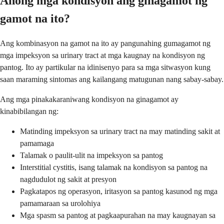
Anong mga kondisyon ang ginagamot ng
gamot na ito?
Ang kombinasyon na gamot na ito ay pangunahing gumagamot ng
mga impeksyon sa urinary tract at mga kaugnay na kondisyon ng
pantog. Ito ay partikular na idinisenyo para sa mga sitwasyon kung
saan maraming sintomas ang kailangang matugunan nang sabay-sabay.
Ang mga pinakakaraniwang kondisyon na ginagamot ay
kinabibilangan ng:
Matinding impeksyon sa urinary tract na may matinding sakit at
pamamaga
Talamak o paulit-ulit na impeksyon sa pantog
Interstitial cystitis, isang talamak na kondisyon sa pantog na
nagdudulot ng sakit at presyon
Pagkatapos ng operasyon, iritasyon sa pantog kasunod ng mga
pamamaraan sa urolohiya
Mga spasm sa pantog at pagkaapurahan na may kaugnayan sa