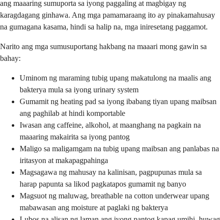
ang maaaring sumuporta sa iyong paggaling at magbigay ng
karagdagang ginhawa. Ang mga pamamaraang ito ay pinakamahusay
na gumagana kasama, hindi sa halip na, mga iniresetang paggamot.
Narito ang mga sumusuportang hakbang na maaari mong gawin sa
bahay:
Uminom ng maraming tubig upang makatulong na maalis ang
bakterya mula sa iyong urinary system
Gumamit ng heating pad sa iyong ibabang tiyan upang maibsan
ang paghilab at hindi komportable
Iwasan ang caffeine, alkohol, at maanghang na pagkain na
maaaring makairita sa iyong pantog
Maligo sa maligamgam na tubig upang maibsan ang panlabas na
iritasyon at makapagpahinga
Magsagawa ng mahusay na kalinisan, pagpupunas mula sa
harap papunta sa likod pagkatapos gumamit ng banyo
Magsuot ng maluwag, breathable na cotton underwear upang
mabawasan ang moisture at paglaki ng bakterya
Lubos na alisan ng laman ang iyong pantog kapag umihi, huwag