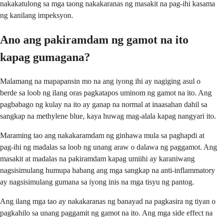
nakakatulong sa mga taong nakakaranas ng masakit na pag-ihi kasama
ng kanilang impeksyon.
Ano ang pakiramdam ng gamot na ito
kapag gumagana?
Malamang na mapapansin mo na ang iyong ihi ay nagiging asul o
berde sa loob ng ilang oras pagkatapos uminom ng gamot na ito. Ang
pagbabago ng kulay na ito ay ganap na normal at inaasahan dahil sa
sangkap na methylene blue, kaya huwag mag-alala kapag nangyari ito.
Maraming tao ang nakakaramdam ng ginhawa mula sa paghapdi at
pag-ihi ng madalas sa loob ng unang araw o dalawa ng paggamot. Ang
masakit at madalas na pakiramdam kapag umiihi ay karaniwang
nagsisimulang humupa habang ang mga sangkap na anti-inflammatory
ay nagsisimulang gumana sa iyong inis na mga tisyu ng pantog.
Ang ilang mga tao ay nakakaranas ng banayad na pagkasira ng tiyan o
pagkahilo sa unang paggamit ng gamot na ito. Ang mga side effect na