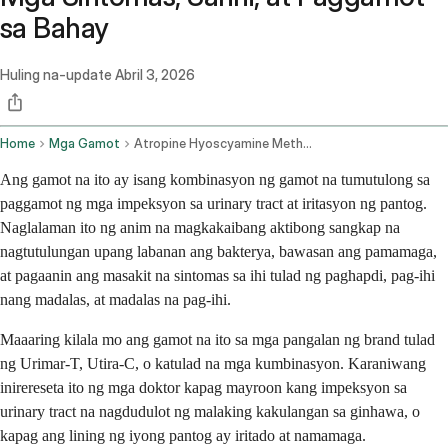
sa Bahay
Huling na-update
Abril 3, 2026
Home
Mga Gamot
Atropine Hyoscyamine Methenamine Methylene Blue Phenyl Salicylate And Benzoic Acid Oral Route
Ang gamot na ito ay isang kombinasyon ng gamot na tumutulong sa
paggamot ng mga impeksyon sa urinary tract at iritasyon ng pantog.
Naglalaman ito ng anim na magkakaibang aktibong sangkap na
nagtutulungan upang labanan ang bakterya, bawasan ang pamamaga,
at pagaanin ang masakit na sintomas sa ihi tulad ng paghapdi, pag-ihi
nang madalas, at madalas na pag-ihi.
Maaaring kilala mo ang gamot na ito sa mga pangalan ng brand tulad
ng Urimar-T, Utira-C, o katulad na mga kumbinasyon. Karaniwang
inirereseta ito ng mga doktor kapag mayroon kang impeksyon sa
urinary tract na nagdudulot ng malaking kakulangan sa ginhawa, o
kapag ang lining ng iyong pantog ay iritado at namamaga.