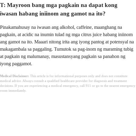
T: Mayroon bang mga pagkain na dapat kong
iwasan habang iniinom ang gamot na ito?
Pinakamahusay na iwasan ang alkohol, caffeine, maanghang na
pagkain, at acidic na inumin tulad ng mga citrus juice habang iniinom
ang gamot na ito. Maaari nitong irita ang iyong pantog at potensyal na
makagambala sa paggaling. Tumutok sa pag-inom ng maraming tubig
at pagkain ng malumanay, masustansyang pagkain sa panahon ng
iyong paggamot.
Medical Disclaimer:
This article is for informational purposes only and does not constitute
medical advice. Always consult a qualified healthcare provider for diagnosis and treatment
decisions. If you are experiencing a medical emergency, call 911 or go to the nearest emergency
room immediately.