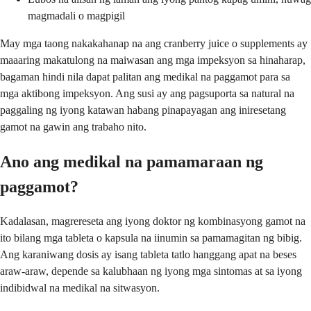
magmadali o magpigil
May mga taong nakakahanap na ang cranberry juice o supplements ay
maaaring makatulong na maiwasan ang mga impeksyon sa hinaharap,
bagaman hindi nila dapat palitan ang medikal na paggamot para sa
mga aktibong impeksyon. Ang susi ay ang pagsuporta sa natural na
paggaling ng iyong katawan habang pinapayagan ang iniresetang
gamot na gawin ang trabaho nito.
Ano ang medikal na pamamaraan ng
paggamot?
Kadalasan, magrereseta ang iyong doktor ng kombinasyong gamot na
ito bilang mga tableta o kapsula na iinumin sa pamamagitan ng bibig.
Ang karaniwang dosis ay isang tableta tatlo hanggang apat na beses
araw-araw, depende sa kalubhaan ng iyong mga sintomas at sa iyong
indibidwal na medikal na sitwasyon.