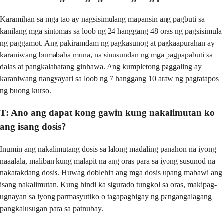
Karamihan sa mga tao ay nagsisimulang mapansin ang pagbuti sa
kanilang mga sintomas sa loob ng 24 hanggang 48 oras ng pagsisimula
ng paggamot. Ang pakiramdam ng pagkasunog at pagkaapurahan ay
karaniwang bumababa muna, na sinusundan ng mga pagpapabuti sa
dalas at pangkalahatang ginhawa. Ang kumpletong paggaling ay
karaniwang nangyayari sa loob ng 7 hanggang 10 araw ng pagtatapos
ng buong kurso.
T: Ano ang dapat kong gawin kung nakalimutan ko
ang isang dosis?
Inumin ang nakalimutang dosis sa lalong madaling panahon na iyong
naaalala, maliban kung malapit na ang oras para sa iyong susunod na
nakatakdang dosis. Huwag doblehin ang mga dosis upang mabawi ang
isang nakalimutan. Kung hindi ka sigurado tungkol sa oras, makipag-
ugnayan sa iyong parmasyutiko o tagapagbigay ng pangangalagang
pangkalusugan para sa patnubay.