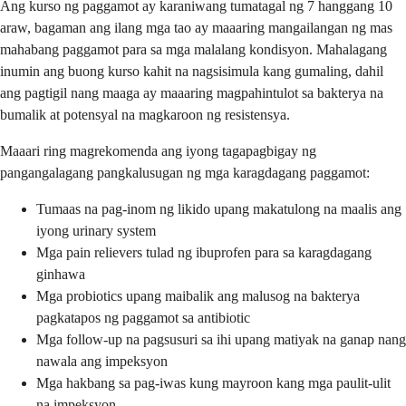
Ang kurso ng paggamot ay karaniwang tumatagal ng 7 hanggang 10
araw, bagaman ang ilang mga tao ay maaaring mangailangan ng mas
mahabang paggamot para sa mga malalang kondisyon. Mahalagang
inumin ang buong kurso kahit na nagsisimula kang gumaling, dahil
ang pagtigil nang maaga ay maaaring magpahintulot sa bakterya na
bumalik at potensyal na magkaroon ng resistensya.
Maaari ring magrekomenda ang iyong tagapagbigay ng
pangangalagang pangkalusugan ng mga karagdagang paggamot:
Tumaas na pag-inom ng likido upang makatulong na maalis ang
iyong urinary system
Mga pain relievers tulad ng ibuprofen para sa karagdagang
ginhawa
Mga probiotics upang maibalik ang malusog na bakterya
pagkatapos ng paggamot sa antibiotic
Mga follow-up na pagsusuri sa ihi upang matiyak na ganap nang
nawala ang impeksyon
Mga hakbang sa pag-iwas kung mayroon kang mga paulit-ulit
na impeksyon