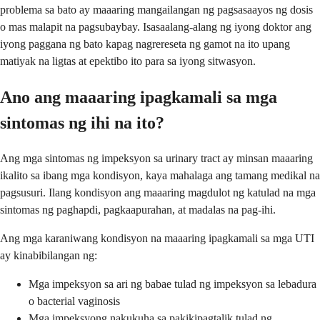
problema sa bato ay maaaring mangailangan ng pagsasaayos ng dosis
o mas malapit na pagsubaybay. Isasaalang-alang ng iyong doktor ang
iyong paggana ng bato kapag nagrereseta ng gamot na ito upang
matiyak na ligtas at epektibo ito para sa iyong sitwasyon.
Ano ang maaaring ipagkamali sa mga
sintomas ng ihi na ito?
Ang mga sintomas ng impeksyon sa urinary tract ay minsan maaaring
ikalito sa ibang mga kondisyon, kaya mahalaga ang tamang medikal na
pagsusuri. Ilang kondisyon ang maaaring magdulot ng katulad na mga
sintomas ng paghapdi, pagkaapurahan, at madalas na pag-ihi.
Ang mga karaniwang kondisyon na maaaring ipagkamali sa mga UTI
ay kinabibilangan ng:
Mga impeksyon sa ari ng babae tulad ng impeksyon sa lebadura
o bacterial vaginosis
Mga impeksyong nakukuha sa pakikipagtalik tulad ng