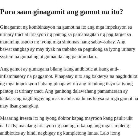
Para saan ginagamit ang gamot na ito?
Ginagamot ng kombinasyon na gamot na ito ang mga impeksyon sa
urinary tract at iritasyon ng pantog sa pamamagitan ng pag-target sa
maraming aspeto ng iyong mga sintomas nang sabay-sabay. Ang
bawat sangkap ay may tiyak na trabaho sa pagtulong sa iyong urinary
system na gumaling at gumanda ang pakiramdam.
Ang gamot ay gumagana bilang isang antibiotic at isang anti-
inflammatory na paggamot. Pinapatay nito ang bakterya na nagdudulot
ng mga impeksyon habang pinapawi rin ang iritadong tisyu sa iyong
pantog at urinary tract. Ang ganitong dalawahang pamamaraan ay
kadalasang nagbibigay ng mas mabilis na lunas kaysa sa mga gamot na
may iisang sangkap.
Maaaring ireseta ito ng iyong doktor kapag mayroon kang paulit-ulit
na UTIs, malalang iritasyon ng pantog, o kapag ang mga simpleng
antibiotics ay hindi nagbigay ng kumpletong lunas. Lalo itong