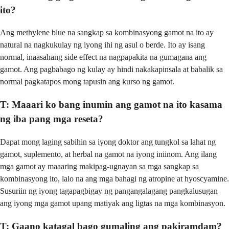
ito?
Ang methylene blue na sangkap sa kombinasyong gamot na ito ay
natural na nagkukulay ng iyong ihi ng asul o berde. Ito ay isang
normal, inaasahang side effect na nagpapakita na gumagana ang
gamot. Ang pagbabago ng kulay ay hindi nakakapinsala at babalik sa
normal pagkatapos mong tapusin ang kurso ng gamot.
T: Maaari ko bang inumin ang gamot na ito kasama
ng iba pang mga reseta?
Dapat mong laging sabihin sa iyong doktor ang tungkol sa lahat ng
gamot, suplemento, at herbal na gamot na iyong iniinom. Ang ilang
mga gamot ay maaaring makipag-ugnayan sa mga sangkap sa
kombinasyong ito, lalo na ang mga bahagi ng atropine at hyoscyamine.
Susuriin ng iyong tagapagbigay ng pangangalagang pangkalusugan
ang iyong mga gamot upang matiyak ang ligtas na mga kombinasyon.
T: Gaano katagal bago gumaling ang pakiramdam?