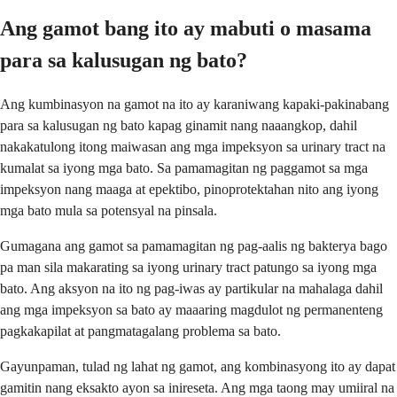
Ang gamot bang ito ay mabuti o masama
para sa kalusugan ng bato?
Ang kumbinasyon na gamot na ito ay karaniwang kapaki-pakinabang
para sa kalusugan ng bato kapag ginamit nang naaangkop, dahil
nakakatulong itong maiwasan ang mga impeksyon sa urinary tract na
kumalat sa iyong mga bato. Sa pamamagitan ng paggamot sa mga
impeksyon nang maaga at epektibo, pinoprotektahan nito ang iyong
mga bato mula sa potensyal na pinsala.
Gumagana ang gamot sa pamamagitan ng pag-aalis ng bakterya bago
pa man sila makarating sa iyong urinary tract patungo sa iyong mga
bato. Ang aksyon na ito ng pag-iwas ay partikular na mahalaga dahil
ang mga impeksyon sa bato ay maaaring magdulot ng permanenteng
pagkakapilat at pangmatagalang problema sa bato.
Gayunpaman, tulad ng lahat ng gamot, ang kombinasyong ito ay dapat
gamitin nang eksakto ayon sa inireseta. Ang mga taong may umiiral na