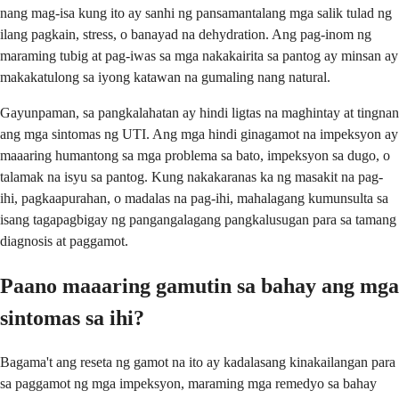
nang mag-isa kung ito ay sanhi ng pansamantalang mga salik tulad ng
ilang pagkain, stress, o banayad na dehydration. Ang pag-inom ng
maraming tubig at pag-iwas sa mga nakakairita sa pantog ay minsan ay
makakatulong sa iyong katawan na gumaling nang natural.
Gayunpaman, sa pangkalahatan ay hindi ligtas na maghintay at tingnan
ang mga sintomas ng UTI. Ang mga hindi ginagamot na impeksyon ay
maaaring humantong sa mga problema sa bato, impeksyon sa dugo, o
talamak na isyu sa pantog. Kung nakakaranas ka ng masakit na pag-
ihi, pagkaapurahan, o madalas na pag-ihi, mahalagang kumunsulta sa
isang tagapagbigay ng pangangalagang pangkalusugan para sa tamang
diagnosis at paggamot.
Paano maaaring gamutin sa bahay ang mga
sintomas sa ihi?
Bagama't ang reseta ng gamot na ito ay kadalasang kinakailangan para
sa paggamot ng mga impeksyon, maraming mga remedyo sa bahay