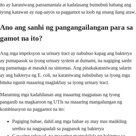
ito ay karaniwang pansamantala at kadalasang bumubuti habang ang
iyong katawan ay nag-aayos sa paggamot sa loob ng unang ilang araw.
Ano ang sanhi ng pangangailangan para sa
gamot na ito?
Ang mga impeksyon sa urinary tract ay nabubuo kapag ang bakterya
ay pumapasok sa iyong urinary system at dumami, na nagiging sanhi
ng pamamaga at masakit na sintomas. Ang pinakakaraniwang salarin
ay ang bakterya ng E. coli, na karaniwang nabubuhay sa iyong mga
bituka ngunit maaaring maglakbay sa iyong urinary tract.
Maraming mga kadahilanan ang maaaring magpataas ng iyong
panganib na magkaroon ng UTIs na maaaring mangailangan ng
kombinasyon na paggamot na ito:
Pagiging babae, dahil ang mga babae ay may mas maiikling
urethra na nagpapadali sa pagpasok ng bakterya
Gawaing sekswal, na maaaring magpakilala ng bakterya sa