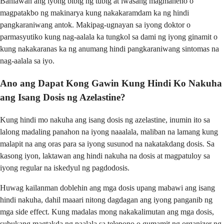
Banlawan ang iyong bibig ng tubig at iwasang magmaneho o
magpatakbo ng makinarya kung nakakaramdam ka ng hindi
pangkaraniwang antok. Makipag-ugnayan sa iyong doktor o
parmasyutiko kung nag-aalala ka tungkol sa dami ng iyong ginamit o
kung nakakaranas ka ng anumang hindi pangkaraniwang sintomas na
nag-aalala sa iyo.
Ano ang Dapat Kong Gawin Kung Hindi Ko Nakuha
ang Isang Dosis ng Azelastine?
Kung hindi mo nakuha ang isang dosis ng azelastine, inumin ito sa
lalong madaling panahon na iyong naaalala, maliban na lamang kung
malapit na ang oras para sa iyong susunod na nakatakdang dosis. Sa
kasong iyon, laktawan ang hindi nakuha na dosis at magpatuloy sa
iyong regular na iskedyul ng pagdodosis.
Huwag kailanman doblehin ang mga dosis upang mabawi ang isang
hindi nakuha, dahil maaari nitong dagdagan ang iyong panganib ng
mga side effect. Kung madalas mong nakakalimutan ang mga dosis,
subukang magtakda ng paalala sa telepono o gumamit ng organizer ng