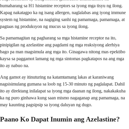
humaharang sa H1 histamine receptors sa iyong mga tisyu ng ilong.
Kapag nakatagpo ka ng isang allergen, naglalabas ang iyong immune
system ng histamine, na nagiging sanhi ng pamamaga, pamamaga, at
pagtaas ng produksyon ng mucus sa iyong ilong.
Sa pamamagitan ng pagharang sa mga histamine receptor na ito,
pinipigilan ng azelastine ang pagdami ng mga reaksiyong alerhiya
bago pa man magsimula ang mga ito. Ginagawa nitong mas epektibo
kaysa sa paggamot lamang ng mga sintomas pagkatapos na ang mga
ito ay nabuo na.
Ang gamot ay itinuturing na katamtamang lakas at karaniwang
nagsisimulang gumana sa loob ng 15-30 minuto ng paglalapat. Dahil
ito ay direktang inilalapat sa iyong mga daanan ng ilong, nakakakuha
ka ng puro ginhawa kung saan mismo nagaganap ang pamamaga, na
may kaunting pagsipsip sa iyong daluyan ng dugo.
Paano Ko Dapat Inumin ang Azelastine?