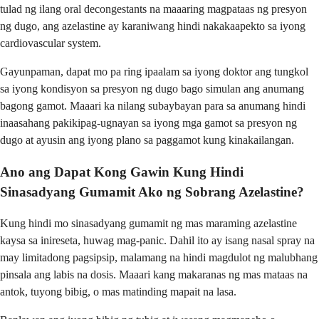
tulad ng ilang oral decongestants na maaaring magpataas ng presyon
ng dugo, ang azelastine ay karaniwang hindi nakakaapekto sa iyong
cardiovascular system.
Gayunpaman, dapat mo pa ring ipaalam sa iyong doktor ang tungkol
sa iyong kondisyon sa presyon ng dugo bago simulan ang anumang
bagong gamot. Maaari ka nilang subaybayan para sa anumang hindi
inaasahang pakikipag-ugnayan sa iyong mga gamot sa presyon ng
dugo at ayusin ang iyong plano sa paggamot kung kinakailangan.
Ano ang Dapat Kong Gawin Kung Hindi
Sinasadyang Gumamit Ako ng Sobrang Azelastine?
Kung hindi mo sinasadyang gumamit ng mas maraming azelastine
kaysa sa inireseta, huwag mag-panic. Dahil ito ay isang nasal spray na
may limitadong pagsipsip, malamang na hindi magdulot ng malubhang
pinsala ang labis na dosis. Maaari kang makaranas ng mas mataas na
antok, tuyong bibig, o mas matinding mapait na lasa.