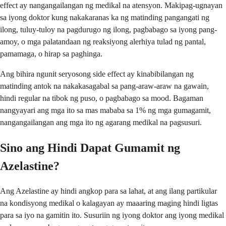
effect ay nangangailangan ng medikal na atensyon. Makipag-ugnayan
sa iyong doktor kung nakakaranas ka ng matinding pangangati ng
ilong, tuluy-tuloy na pagdurugo ng ilong, pagbabago sa iyong pang-
amoy, o mga palatandaan ng reaksiyong alerhiya tulad ng pantal,
pamamaga, o hirap sa paghinga.
Ang bihira ngunit seryosong side effect ay kinabibilangan ng
matinding antok na nakakasagabal sa pang-araw-araw na gawain,
hindi regular na tibok ng puso, o pagbabago sa mood. Bagaman
nangyayari ang mga ito sa mas mababa sa 1% ng mga gumagamit,
nangangailangan ang mga ito ng agarang medikal na pagsusuri.
Sino ang Hindi Dapat Gumamit ng
Azelastine?
Ang Azelastine ay hindi angkop para sa lahat, at ang ilang partikular
na kondisyong medikal o kalagayan ay maaaring maging hindi ligtas
para sa iyo na gamitin ito. Susuriin ng iyong doktor ang iyong medikal