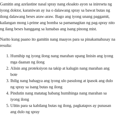
Gamitin ang azelastine nasal spray nang eksakto ayon sa inireseta ng
iyong doktor, karaniwan ay isa o dalawang spray sa bawat butas ng
ilong dalawang beses araw-araw. Bago ang iyong unang paggamit,
kailangan mong i-prime ang bomba sa pamamagitan ng pag-spray nito
ng ilang beses hanggang sa lumabas ang isang pinong mist.
Narito kung paano ito gamitin nang maayos para sa pinakamahusay na
resulta:
Humihip ng iyong ilong nang marahan upang linisin ang iyong
mga daanan ng ilong
Alisin ang proteksiyon na takip at kalugin nang marahan ang
bote
Ihilig nang bahagya ang iyong ulo pasulong at ipasok ang dulo
ng spray sa isang butas ng ilong
Pindutin nang matatag habang humihinga nang marahan sa
iyong ilong
Ulitin para sa kabilang butas ng ilong, pagkatapos ay punasan
ang dulo ng spray