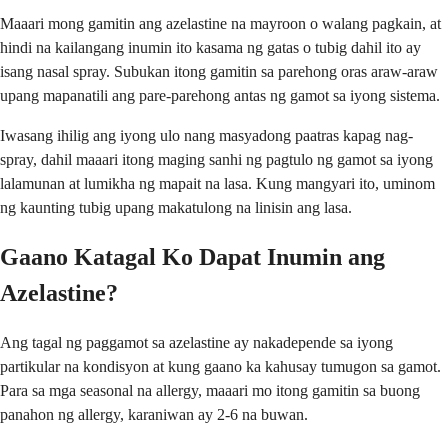
Maaari mong gamitin ang azelastine na mayroon o walang pagkain, at
hindi na kailangang inumin ito kasama ng gatas o tubig dahil ito ay
isang nasal spray. Subukan itong gamitin sa parehong oras araw-araw
upang mapanatili ang pare-parehong antas ng gamot sa iyong sistema.
Iwasang ihilig ang iyong ulo nang masyadong paatras kapag nag-
spray, dahil maaari itong maging sanhi ng pagtulo ng gamot sa iyong
lalamunan at lumikha ng mapait na lasa. Kung mangyari ito, uminom
ng kaunting tubig upang makatulong na linisin ang lasa.
Gaano Katagal Ko Dapat Inumin ang
Azelastine?
Ang tagal ng paggamot sa azelastine ay nakadepende sa iyong
partikular na kondisyon at kung gaano ka kahusay tumugon sa gamot.
Para sa mga seasonal na allergy, maaari mo itong gamitin sa buong
panahon ng allergy, karaniwan ay 2-6 na buwan.