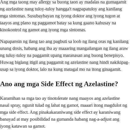
Ang mga taong may allergy sa buong taon ay madalas na gumagamit
ng azelastine nang tuloy-tuloy hangga't nagpapatuloy ang kanilang
mga sintomas. Susubaybayan ng iyong doktor ang iyong tugon at
iaayos ang plano ng paggamot batay sa kung gaano kahusay na
kinokontrol ng gamot ang iyong mga sintomas.
Napapansin ng ilang tao ang pagbuti sa loob ng ilang oras ng kanilang
unang dosis, habang ang iba ay maaaring mangailangan ng ilang araw
ng tuluy-tuloy na paggamit upang maranasan ang buong benepisyo.
Huwag biglang itigil ang paggamit ng azelastine nang hindi nakikipag-
usap sa iyong doktor, lalo na kung matagal mo na itong ginagamit.
Ano ang mga Side Effect ng Azelastine?
Karamihan sa mga tao ay tinotolerate nang maayos ang azelastine
nasal spray, ngunit tulad ng lahat ng gamot, maaari itong magdulot ng
mga side effect. Ang pinakakaraniwang side effect ay karaniwang
banayad at may posibilidad na gumanda habang nag-a-adjust ang
iyong katawan sa gamot.