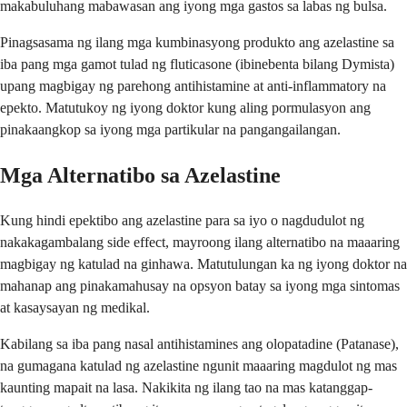
makabuluhang mabawasan ang iyong mga gastos sa labas ng bulsa.
Pinagsasama ng ilang mga kumbinasyong produkto ang azelastine sa
iba pang mga gamot tulad ng fluticasone (ibinebenta bilang Dymista)
upang magbigay ng parehong antihistamine at anti-inflammatory na
epekto. Matutukoy ng iyong doktor kung aling pormulasyon ang
pinakaangkop sa iyong mga partikular na pangangailangan.
Mga Alternatibo sa Azelastine
Kung hindi epektibo ang azelastine para sa iyo o nagdudulot ng
nakakagambalang side effect, mayroong ilang alternatibo na maaaring
magbigay ng katulad na ginhawa. Matutulungan ka ng iyong doktor na
mahanap ang pinakamahusay na opsyon batay sa iyong mga sintomas
at kasaysayan ng medikal.
Kabilang sa iba pang nasal antihistamines ang olopatadine (Patanase),
na gumagana katulad ng azelastine ngunit maaaring magdulot ng mas
kaunting mapait na lasa. Nakikita ng ilang tao na mas katanggap-