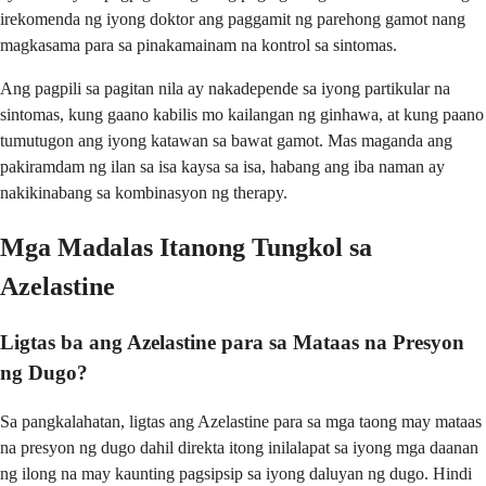
irekomenda ng iyong doktor ang paggamit ng parehong gamot nang
magkasama para sa pinakamainam na kontrol sa sintomas.
Ang pagpili sa pagitan nila ay nakadepende sa iyong partikular na
sintomas, kung gaano kabilis mo kailangan ng ginhawa, at kung paano
tumutugon ang iyong katawan sa bawat gamot. Mas maganda ang
pakiramdam ng ilan sa isa kaysa sa isa, habang ang iba naman ay
nakikinabang sa kombinasyon ng therapy.
Mga Madalas Itanong Tungkol sa
Azelastine
Ligtas ba ang Azelastine para sa Mataas na Presyon
ng Dugo?
Sa pangkalahatan, ligtas ang Azelastine para sa mga taong may mataas
na presyon ng dugo dahil direkta itong inilalapat sa iyong mga daanan
ng ilong na may kaunting pagsipsip sa iyong daluyan ng dugo. Hindi