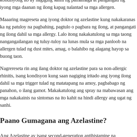
iyong mga daanan ng ilong kapag nalantad sa mga allergen.
Maaaring magreseta ang iyong doktor ng azelastine kung nakakaranas
ka ng patuloy na pagbahing, pagtulo o pagbara ng ilong, at pangangati
ng ilong dahil sa mga allergy. Lalo itong nakakatulong sa mga taong
nangangailangan ng tuluy-tuloy na lunas mula sa mga panloob na
allergen tulad ng dust mites, amag, o balahibo ng alagang hayop sa
buong taon.
Nagrereseta rin ang ilang doktor ng azelastine para sa non-allergic
rhinitis, isang kondisyon kung saan nagiging iritado ang iyong ilong
dahil sa mga trigger tulad ng matatapang na amoy, pagbabago ng
panahon, o ilang gamot. Makakatulong ang spray na mabawasan ang
mga nakakainis na sintomas na ito kahit na hindi allergy ang ugat ng
sanhi.
Paano Gumagana ang Azelastine?
Ang Azelastine ay isang second-generation antihistamine na