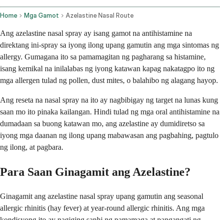
Home
Mga Gamot
Azelastine Nasal Route
Ang azelastine nasal spray ay isang gamot na antihistamine na
direktang ini-spray sa iyong ilong upang gamutin ang mga sintomas ng
allergy. Gumagana ito sa pamamagitan ng pagharang sa histamine,
isang kemikal na inilalabas ng iyong katawan kapag nakatagpo ito ng
mga allergen tulad ng pollen, dust mites, o balahibo ng alagang hayop.
Ang reseta na nasal spray na ito ay nagbibigay ng target na lunas kung
saan mo ito pinaka kailangan. Hindi tulad ng mga oral antihistamine na
dumadaan sa buong katawan mo, ang azelastine ay dumidiretso sa
iyong mga daanan ng ilong upang mabawasan ang pagbahing, pagtulo
ng ilong, at pagbara.
Para Saan Ginagamit ang Azelastine?
Ginagamit ang azelastine nasal spray upang gamutin ang seasonal
allergic rhinitis (hay fever) at year-round allergic rhinitis. Ang mga
kondisyong ito ay nagiging sanhi ng pamamaga at pangangati ng