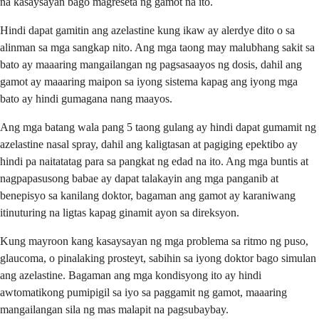
na kasaysayan bago magreseta ng gamot na ito.
Hindi dapat gamitin ang azelastine kung ikaw ay alerdye dito o sa
alinman sa mga sangkap nito. Ang mga taong may malubhang sakit sa
bato ay maaaring mangailangan ng pagsasaayos ng dosis, dahil ang
gamot ay maaaring maipon sa iyong sistema kapag ang iyong mga
bato ay hindi gumagana nang maayos.
Ang mga batang wala pang 5 taong gulang ay hindi dapat gumamit ng
azelastine nasal spray, dahil ang kaligtasan at pagiging epektibo ay
hindi pa naitatatag para sa pangkat ng edad na ito. Ang mga buntis at
nagpapasusong babae ay dapat talakayin ang mga panganib at
benepisyo sa kanilang doktor, bagaman ang gamot ay karaniwang
itinuturing na ligtas kapag ginamit ayon sa direksyon.
Kung mayroon kang kasaysayan ng mga problema sa ritmo ng puso,
glaucoma, o pinalaking prosteyt, sabihin sa iyong doktor bago simulan
ang azelastine. Bagaman ang mga kondisyong ito ay hindi
awtomatikong pumipigil sa iyo sa paggamit ng gamot, maaaring
mangailangan sila ng mas malapit na pagsubaybay.