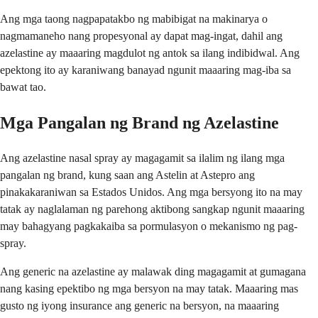
Ang mga taong nagpapatakbo ng mabibigat na makinarya o
nagmamaneho nang propesyonal ay dapat mag-ingat, dahil ang
azelastine ay maaaring magdulot ng antok sa ilang indibidwal. Ang
epektong ito ay karaniwang banayad ngunit maaaring mag-iba sa
bawat tao.
Mga Pangalan ng Brand ng Azelastine
Ang azelastine nasal spray ay magagamit sa ilalim ng ilang mga
pangalan ng brand, kung saan ang Astelin at Astepro ang
pinakakaraniwan sa Estados Unidos. Ang mga bersyong ito na may
tatak ay naglalaman ng parehong aktibong sangkap ngunit maaaring
may bahagyang pagkakaiba sa pormulasyon o mekanismo ng pag-
spray.
Ang generic na azelastine ay malawak ding magagamit at gumagana
nang kasing epektibo ng mga bersyon na may tatak. Maaaring mas
gusto ng iyong insurance ang generic na bersyon, na maaaring