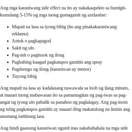
Ang mga karaniwang side effect na ito ay nakakaapekto sa humigit-
kumulang 5-15% ng mga taong gumagamit ng azelastine:
Mapait na lasa sa iyong bibig (ito ang pinakakaraniwang
reklamo)
Antok o pagkapagod
Sakit ng ulo
Pag-init o pagtusok ng ilong
Pagbahing kaagad pagkatapos gamitin ang spray
Pagdurugo ng ilong (karaniwan ay menor)
Tuyong bibig
Ang mapait na lasa ay kadalasang nawawala sa loob ng ilang minuto,
at maaari mong mabawasan ito sa pamamagitan ng pag-iwas sa pag-
angat ng iyong ulo pabalik sa panahon ng paglalagay. Ang pag-inom
ng tubig pagkatapos gamitin ay maaari ding makatulong na linisin ang
anumang natitirang lasa.
Ang hindi gaanong karaniwan ngunit mas nakababahala na mga side