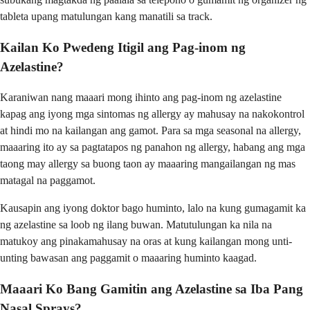
tableta upang matulungan kang manatili sa track.
Kailan Ko Pwedeng Itigil ang Pag-inom ng
Azelastine?
Karaniwan nang maaari mong ihinto ang pag-inom ng azelastine
kapag ang iyong mga sintomas ng allergy ay mahusay na nakokontrol
at hindi mo na kailangan ang gamot. Para sa mga seasonal na allergy,
maaaring ito ay sa pagtatapos ng panahon ng allergy, habang ang mga
taong may allergy sa buong taon ay maaaring mangailangan ng mas
matagal na paggamot.
Kausapin ang iyong doktor bago huminto, lalo na kung gumagamit ka
ng azelastine sa loob ng ilang buwan. Matutulungan ka nila na
matukoy ang pinakamahusay na oras at kung kailangan mong unti-
unting bawasan ang paggamit o maaaring huminto kaagad.
Maaari Ko Bang Gamitin ang Azelastine sa Iba Pang
Nasal Sprays?