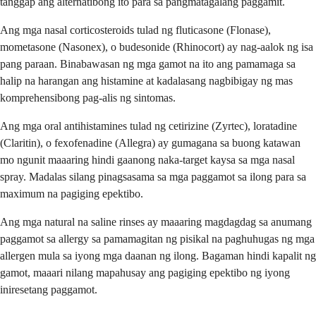
tanggap ang alternatibong ito para sa pangmatagalang paggamit.
Ang mga nasal corticosteroids tulad ng fluticasone (Flonase),
mometasone (Nasonex), o budesonide (Rhinocort) ay nag-aalok ng isa
pang paraan. Binabawasan ng mga gamot na ito ang pamamaga sa
halip na harangan ang histamine at kadalasang nagbibigay ng mas
komprehensibong pag-alis ng sintomas.
Ang mga oral antihistamines tulad ng cetirizine (Zyrtec), loratadine
(Claritin), o fexofenadine (Allegra) ay gumagana sa buong katawan
mo ngunit maaaring hindi gaanong naka-target kaysa sa mga nasal
spray. Madalas silang pinagsasama sa mga paggamot sa ilong para sa
maximum na pagiging epektibo.
Ang mga natural na saline rinses ay maaaring magdagdag sa anumang
paggamot sa allergy sa pamamagitan ng pisikal na paghuhugas ng mga
allergen mula sa iyong mga daanan ng ilong. Bagaman hindi kapalit ng
gamot, maaari nilang mapahusay ang pagiging epektibo ng iyong
iniresetang paggamot.