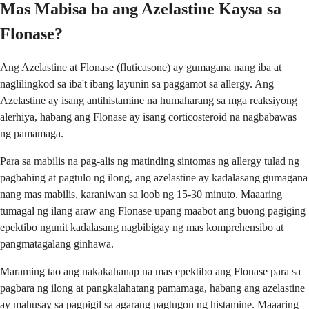
Mas Mabisa ba ang Azelastine Kaysa sa
Flonase?
Ang Azelastine at Flonase (fluticasone) ay gumagana nang iba at
naglilingkod sa iba't ibang layunin sa paggamot sa allergy. Ang
Azelastine ay isang antihistamine na humaharang sa mga reaksiyong
alerhiya, habang ang Flonase ay isang corticosteroid na nagbabawas
ng pamamaga.
Para sa mabilis na pag-alis ng matinding sintomas ng allergy tulad ng
pagbahing at pagtulo ng ilong, ang azelastine ay kadalasang gumagana
nang mas mabilis, karaniwan sa loob ng 15-30 minuto. Maaaring
tumagal ng ilang araw ang Flonase upang maabot ang buong pagiging
epektibo ngunit kadalasang nagbibigay ng mas komprehensibo at
pangmatagalang ginhawa.
Maraming tao ang nakakahanap na mas epektibo ang Flonase para sa
pagbara ng ilong at pangkalahatang pamamaga, habang ang azelastine
ay mahusay sa pagpigil sa agarang pagtugon ng histamine. Maaaring