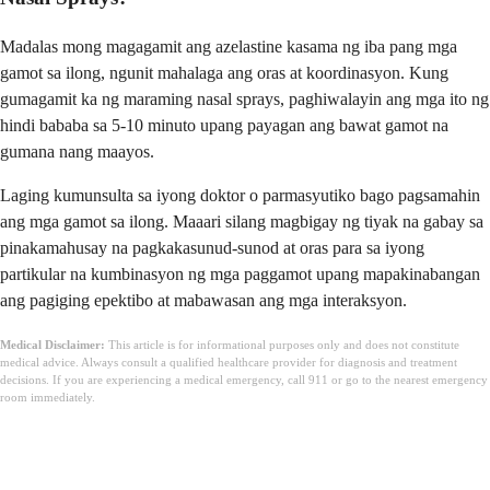
Madalas mong magagamit ang azelastine kasama ng iba pang mga
gamot sa ilong, ngunit mahalaga ang oras at koordinasyon. Kung
gumagamit ka ng maraming nasal sprays, paghiwalayin ang mga ito ng
hindi bababa sa 5-10 minuto upang payagan ang bawat gamot na
gumana nang maayos.
Laging kumunsulta sa iyong doktor o parmasyutiko bago pagsamahin
ang mga gamot sa ilong. Maaari silang magbigay ng tiyak na gabay sa
pinakamahusay na pagkakasunud-sunod at oras para sa iyong
partikular na kumbinasyon ng mga paggamot upang mapakinabangan
ang pagiging epektibo at mabawasan ang mga interaksyon.
Medical Disclaimer:
This article is for informational purposes only and does not constitute
medical advice. Always consult a qualified healthcare provider for diagnosis and treatment
decisions. If you are experiencing a medical emergency, call 911 or go to the nearest emergency
room immediately.