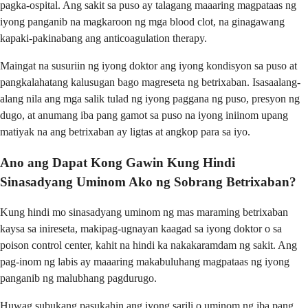
pagka-ospital. Ang sakit sa puso ay talagang maaaring magpataas ng
iyong panganib na magkaroon ng mga blood clot, na ginagawang
kapaki-pakinabang ang anticoagulation therapy.
Maingat na susuriin ng iyong doktor ang iyong kondisyon sa puso at
pangkalahatang kalusugan bago magreseta ng betrixaban. Isasaalang-
alang nila ang mga salik tulad ng iyong paggana ng puso, presyon ng
dugo, at anumang iba pang gamot sa puso na iyong iniinom upang
matiyak na ang betrixaban ay ligtas at angkop para sa iyo.
Ano ang Dapat Kong Gawin Kung Hindi
Sinasadyang Uminom Ako ng Sobrang Betrixaban?
Kung hindi mo sinasadyang uminom ng mas maraming betrixaban
kaysa sa inireseta, makipag-ugnayan kaagad sa iyong doktor o sa
poison control center, kahit na hindi ka nakakaramdam ng sakit. Ang
pag-inom ng labis ay maaaring makabuluhang magpataas ng iyong
panganib ng malubhang pagdurugo.
Huwag subukang pasukahin ang iyong sarili o uminom ng iba pang