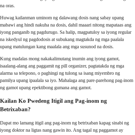
na oras.
Huwag kailanman uminom ng dalawang dosis nang sabay upang
mabawi ang hindi nakuha na dosis, dahil maaari nitong mapataas ang
iyong panganib ng pagdurugo. Sa halip, magpatuloy sa iyong regular
na iskedyul ng pagdodosis at subukang magtakda ng mga paalala
upang matulungan kang maalala ang mga susunod na dosis.
Kung madalas mong nakakalimutang inumin ang iyong gamot,
isaalang-alang ang paggamit ng pill organizer, pagtatakda ng mga
alarma sa telepono, o paghingi ng tulong sa isang miyembro ng
pamilya upang ipaalala sa iyo. Mahalaga ang pare-parehong pag-inom
ng gamot upang epektibong gumana ang gamot.
Kailan Ko Pwedeng Itigil ang Pag-inom ng
Betrixaban?
Dapat mo lamang itigil ang pag-inom ng betrixaban kapag sinabi ng
iyong doktor na ligtas nang gawin ito. Ang tagal ng paggamot ay