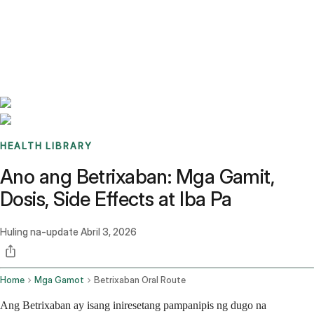
Benchmarks
Stories
FAQ
Sign up / Log in
HEALTH LIBRARY
Ano ang Betrixaban: Mga Gamit,
Dosis, Side Effects at Iba Pa
Huling na-update
Abril 3, 2026
Home
Mga Gamot
Betrixaban Oral Route
Ang Betrixaban ay isang iniresetang pampanipis ng dugo na