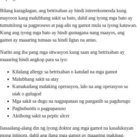
Bilang karagdagan, ang betrixaban ay hindi inirerekomenda kung
mayroon kang malubhang sakit sa bato, dahil ang iyong mga bato ay
tumutulong sa pagproseso at pag-alis ng gamot mula sa iyong katawan.
Kung ang iyong mga bato ay hindi gumagana nang maayos, ang
gamot ay maaaring tumaas sa hindi ligtas na antas.
Narito ang iba pang mga sitwasyon kung saan ang betrixaban ay
maaaring hindi angkop para sa iyo:
Kilalang allergy sa betrixaban o katulad na mga gamot
Malubhang sakit sa atay
Kamakailang malaking operasyon, lalo na ang operasyon sa
utak o gulugod
Mga sakit sa dugo na nagpapataas ng panganib sa pagdurugo
Pagbubuntis o pagpapasuso
Aktibong sakit sa peptic ulcer
Isasaalang-alang din ng iyong doktor ang mga gamot na kasalukuyan
mong iniinom, dahil ang ilang mga gamot ay maaaring makipag-