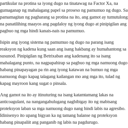
partikular na protina sa iyong dugo na tinatawag na Factor Xa, na
gumaganap ng mahalagang papel sa proseso ng pamumuo ng dugo. Sa
pamamagitan ng pagharang sa protina na ito, ang gamot ay tumutulong
na panatilihing maayos ang pagdaloy ng iyong dugo at pinipigilan ang
pagbuo ng mga hindi kanais-nais na pamumuo.
Isipin ang iyong sistema ng pamumuo ng dugo na parang isang
reaksyon ng kadena kung saan ang isang hakbang ay humahantong sa
susunod. Pinipigilan ng Betrixaban ang kadenang ito sa isang
mahalagang punto, na nagpapahirap sa pagbuo ng mga namuong dugo
habang pinapayagan pa rin ang iyong katawan na bumuo ng mga
namuong dugo kapag talagang kailangan mo ang mga ito, tulad ng
kapag mayroon kang sugat o pinsala.
Ang gamot na ito ay itinuturing na isang katamtamang lakas na
anticoagulant, na nangangahulugang nagbibigay ito ng mabisang
proteksyon laban sa mga namuong dugo nang hindi labis na agresibo.
Idinisenyo ito upang bigyan ka ng tamang balanse ng proteksyon
habang pinapaliit ang panganib ng labis na pagdurugo.