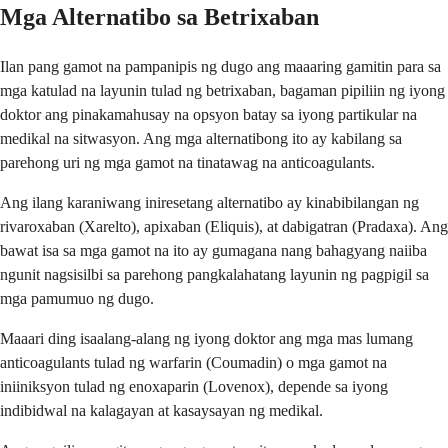
Mga Alternatibo sa Betrixaban
Ilan pang gamot na pampanipis ng dugo ang maaaring gamitin para sa
mga katulad na layunin tulad ng betrixaban, bagaman pipiliin ng iyong
doktor ang pinakamahusay na opsyon batay sa iyong partikular na
medikal na sitwasyon. Ang mga alternatibong ito ay kabilang sa
parehong uri ng mga gamot na tinatawag na anticoagulants.
Ang ilang karaniwang iniresetang alternatibo ay kinabibilangan ng
rivaroxaban (Xarelto), apixaban (Eliquis), at dabigatran (Pradaxa). Ang
bawat isa sa mga gamot na ito ay gumagana nang bahagyang naiiba
ngunit nagsisilbi sa parehong pangkalahatang layunin ng pagpigil sa
mga pamumuo ng dugo.
Maaari ding isaalang-alang ng iyong doktor ang mga mas lumang
anticoagulants tulad ng warfarin (Coumadin) o mga gamot na
iniiniksyon tulad ng enoxaparin (Lovenox), depende sa iyong
indibidwal na kalagayan at kasaysayan ng medikal.