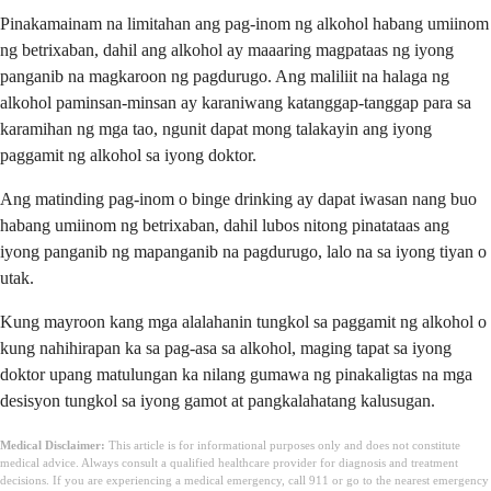
Pinakamainam na limitahan ang pag-inom ng alkohol habang umiinom
ng betrixaban, dahil ang alkohol ay maaaring magpataas ng iyong
panganib na magkaroon ng pagdurugo. Ang maliliit na halaga ng
alkohol paminsan-minsan ay karaniwang katanggap-tanggap para sa
karamihan ng mga tao, ngunit dapat mong talakayin ang iyong
paggamit ng alkohol sa iyong doktor.
Ang matinding pag-inom o binge drinking ay dapat iwasan nang buo
habang umiinom ng betrixaban, dahil lubos nitong pinatataas ang
iyong panganib ng mapanganib na pagdurugo, lalo na sa iyong tiyan o
utak.
Kung mayroon kang mga alalahanin tungkol sa paggamit ng alkohol o
kung nahihirapan ka sa pag-asa sa alkohol, maging tapat sa iyong
doktor upang matulungan ka nilang gumawa ng pinakaligtas na mga
desisyon tungkol sa iyong gamot at pangkalahatang kalusugan.
Medical Disclaimer:
This article is for informational purposes only and does not constitute
medical advice. Always consult a qualified healthcare provider for diagnosis and treatment
decisions. If you are experiencing a medical emergency, call 911 or go to the nearest emergency