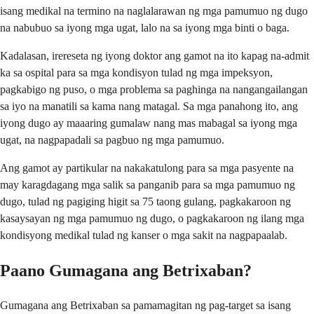
isang medikal na termino na naglalarawan ng mga pamumuo ng dugo
na nabubuo sa iyong mga ugat, lalo na sa iyong mga binti o baga.
Kadalasan, irereseta ng iyong doktor ang gamot na ito kapag na-admit
ka sa ospital para sa mga kondisyon tulad ng mga impeksyon,
pagkabigo ng puso, o mga problema sa paghinga na nangangailangan
sa iyo na manatili sa kama nang matagal. Sa mga panahong ito, ang
iyong dugo ay maaaring gumalaw nang mas mabagal sa iyong mga
ugat, na nagpapadali sa pagbuo ng mga pamumuo.
Ang gamot ay partikular na nakakatulong para sa mga pasyente na
may karagdagang mga salik sa panganib para sa mga pamumuo ng
dugo, tulad ng pagiging higit sa 75 taong gulang, pagkakaroon ng
kasaysayan ng mga pamumuo ng dugo, o pagkakaroon ng ilang mga
kondisyong medikal tulad ng kanser o mga sakit na nagpapaalab.
Paano Gumagana ang Betrixaban?
Gumagana ang Betrixaban sa pamamagitan ng pag-target sa isang