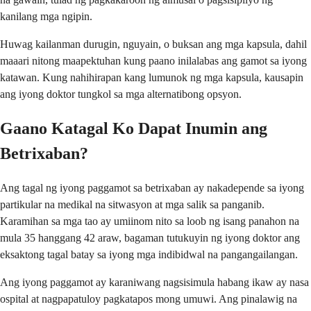
kanilang mga ngipin.
Huwag kailanman durugin, nguyain, o buksan ang mga kapsula, dahil
maaari nitong maapektuhan kung paano inilalabas ang gamot sa iyong
katawan. Kung nahihirapan kang lumunok ng mga kapsula, kausapin
ang iyong doktor tungkol sa mga alternatibong opsyon.
Gaano Katagal Ko Dapat Inumin ang
Betrixaban?
Ang tagal ng iyong paggamot sa betrixaban ay nakadepende sa iyong
partikular na medikal na sitwasyon at mga salik sa panganib.
Karamihan sa mga tao ay umiinom nito sa loob ng isang panahon na
mula 35 hanggang 42 araw, bagaman tutukuyin ng iyong doktor ang
eksaktong tagal batay sa iyong mga indibidwal na pangangailangan.
Ang iyong paggamot ay karaniwang nagsisimula habang ikaw ay nasa
ospital at nagpapatuloy pagkatapos mong umuwi. Ang pinalawig na