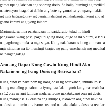
gamot upang labanan ang sobrang dosis. Sa halip, humingi ng medikal
na atensyon kaagad at dalhin ang bote ng gamot sa iyo upang makita
ng mga tagapagbigay ng pangangalagang pangkalusugan kung ano at
gaano karami ang iyong ininom.
Magmasid sa mga palatandaan ng pagdurugo, tulad ng hindi
pangkaraniwang pasa, pagdurugo ng ilong, dugo sa ihi o dumi, o labis
na pagdurugo mula sa mga sugat. Kung nakakaranas ka ng alinman sa
mga sintomas na ito, humingi kaagad ng pang-emerhensiyang medikal
na pangangalaga.
Ano ang Dapat Kong Gawin Kung Hindi Ako
Nakainom ng Isang Dosis ng Betrixaban?
Kung hindi ka nakainom ng isang dosis ng betrixaban, inumin ito sa
lalong madaling panahon na iyong naaalala, ngunit kung mas mababa
sa 12 oras na ang lumipas mula sa iyong nakatakdang oras ng dosis.
Kung mahigit sa 12 oras na ang lumipas, laktawan ang hindi nakuha
na dosis at inumin ang iyong susunod na nakatakdang dosis sa regular