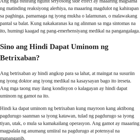
Ang mga bihirang ngunit seryosong side effect ay maaaring magsama
ng matinding reaksiyong alerhiya, na maaaring magdulot ng kahirapan
sa paghinga, pamamaga ng iyong mukha o lalamunan, o malawakang
pantal sa balat. Kung nakakaranas ka ng alinman sa mga sintomas na
ito, humingi kaagad ng pang-emerhensiyang medikal na pangangalaga.
Sino ang Hindi Dapat Uminom ng
Betrixaban?
Ang betrixaban ay hindi angkop para sa lahat, at maingat na susuriin
ng iyong doktor ang iyong medikal na kasaysayan bago ito ireseta.
Ang mga taong may ilang kondisyon o kalagayan ay hindi dapat
uminom ng gamot na ito.
Hindi ka dapat uminom ng betrixaban kung mayroon kang aktibong
pagdurugo saanman sa iyong katawan, tulad ng pagdurugo sa iyong
tiyan, utak, o mula sa kamakailang operasyon. Ang gamot ay maaaring
magpalala ng anumang umiiral na pagdurugo at potensyal na
mapanganib.