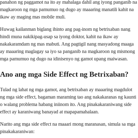
panahon ng paggamot na ito ay mahalaga dahil ang iyong panganib na
magkaroon ng mga pamumuo ng dugo ay maaaring manatili kahit na
ikaw ay maging mas mobile muli.
Huwag kailanman biglang ihinto ang pag-inom ng betrixaban nang
hindi muna nakikipag-usap sa iyong doktor, kahit na ikaw ay
nakakaramdam ng mas mabuti. Ang pagtigil nang masyadong maaga
ay maaaring maglagay sa iyo sa panganib na magkaroon ng mismong
mga pamumuo ng dugo na idinisenyo ng gamot upang maiwasan.
Ano ang mga Side Effect ng Betrixaban?
Tulad ng lahat ng mga gamot, ang betrixaban ay maaaring magdulot
ng mga side effect, bagaman maraming tao ang nakakaranas ng kaunti
o walang problema habang iniinom ito. Ang pinakakaraniwang side
effect ay karaniwang banayad at mapapamahalaan.
Narito ang mga side effect na maaari mong maranasan, simula sa mga
pinakakaraniwan: