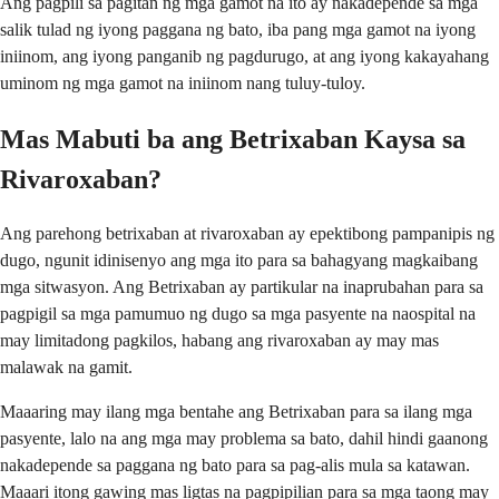
Ang pagpili sa pagitan ng mga gamot na ito ay nakadepende sa mga
salik tulad ng iyong paggana ng bato, iba pang mga gamot na iyong
iniinom, ang iyong panganib ng pagdurugo, at ang iyong kakayahang
uminom ng mga gamot na iniinom nang tuluy-tuloy.
Mas Mabuti ba ang Betrixaban Kaysa sa
Rivaroxaban?
Ang parehong betrixaban at rivaroxaban ay epektibong pampanipis ng
dugo, ngunit idinisenyo ang mga ito para sa bahagyang magkaibang
mga sitwasyon. Ang Betrixaban ay partikular na inaprubahan para sa
pagpigil sa mga pamumuo ng dugo sa mga pasyente na naospital na
may limitadong pagkilos, habang ang rivaroxaban ay may mas
malawak na gamit.
Maaaring may ilang mga bentahe ang Betrixaban para sa ilang mga
pasyente, lalo na ang mga may problema sa bato, dahil hindi gaanong
nakadepende sa paggana ng bato para sa pag-alis mula sa katawan.
Maaari itong gawing mas ligtas na pagpipilian para sa mga taong may