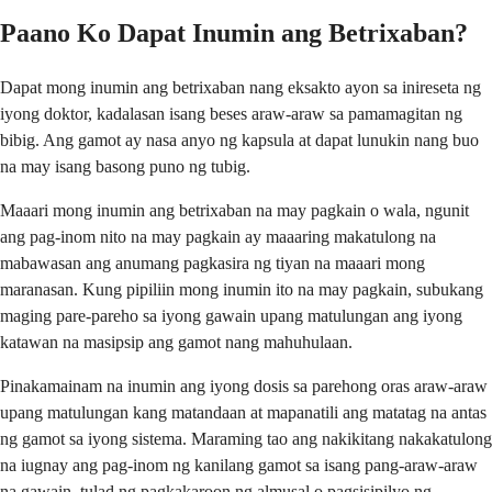
Paano Ko Dapat Inumin ang Betrixaban?
Dapat mong inumin ang betrixaban nang eksakto ayon sa inireseta ng
iyong doktor, kadalasan isang beses araw-araw sa pamamagitan ng
bibig. Ang gamot ay nasa anyo ng kapsula at dapat lunukin nang buo
na may isang basong puno ng tubig.
Maaari mong inumin ang betrixaban na may pagkain o wala, ngunit
ang pag-inom nito na may pagkain ay maaaring makatulong na
mabawasan ang anumang pagkasira ng tiyan na maaari mong
maranasan. Kung pipiliin mong inumin ito na may pagkain, subukang
maging pare-pareho sa iyong gawain upang matulungan ang iyong
katawan na masipsip ang gamot nang mahuhulaan.
Pinakamainam na inumin ang iyong dosis sa parehong oras araw-araw
upang matulungan kang matandaan at mapanatili ang matatag na antas
ng gamot sa iyong sistema. Maraming tao ang nakikitang nakakatulong
na iugnay ang pag-inom ng kanilang gamot sa isang pang-araw-araw
na gawain, tulad ng pagkakaroon ng almusal o pagsisipilyo ng