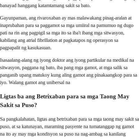
banayad hanggang katamtamang sakit sa bato.
Gayunpaman, ang rivaroxaban ay mas malawakang pinag-aralan at
inaprubahan para sa paggamot sa mga umiiral na pamumuo ng dugo
pati na rin ang pagpigil sa mga ito sa iba't ibang mga sitwasyon,
kabilang ang atrial fibrillation at pagkatapos ng operasyon sa
pagpapalit ng kasukasuan.
Isasaalang-alang ng iyong doktor ang iyong partikular na medikal na
sitwasyon, paggana ng bato, iba pang mga gamot, at mga salik sa
panganib upang matukoy kung aling gamot ang pinakaangkop para sa
iyo. Walang gamot ang unibersal na
Ligtas ba ang Betrixaban para sa mga Taong May
Sakit sa Puso?
Sa pangkalahatan, ligtas ang betrixaban para sa mga taong may sakit sa
puso, at sa katunayan, maraming pasyente na tumatanggap ng gamot
na ito ay may mga kondisyon sa puso na nag-ambag sa kanilang