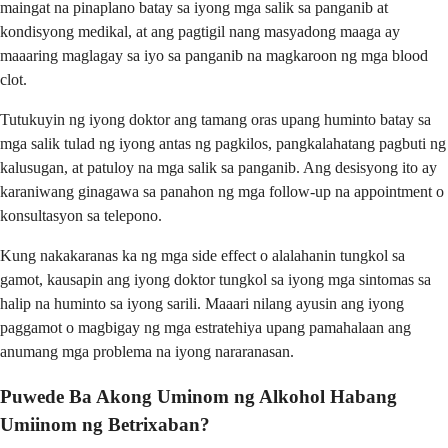
maingat na pinaplano batay sa iyong mga salik sa panganib at
kondisyong medikal, at ang pagtigil nang masyadong maaga ay
maaaring maglagay sa iyo sa panganib na magkaroon ng mga blood
clot.
Tutukuyin ng iyong doktor ang tamang oras upang huminto batay sa
mga salik tulad ng iyong antas ng pagkilos, pangkalahatang pagbuti ng
kalusugan, at patuloy na mga salik sa panganib. Ang desisyong ito ay
karaniwang ginagawa sa panahon ng mga follow-up na appointment o
konsultasyon sa telepono.
Kung nakakaranas ka ng mga side effect o alalahanin tungkol sa
gamot, kausapin ang iyong doktor tungkol sa iyong mga sintomas sa
halip na huminto sa iyong sarili. Maaari nilang ayusin ang iyong
paggamot o magbigay ng mga estratehiya upang pamahalaan ang
anumang mga problema na iyong nararanasan.
Puwede Ba Akong Uminom ng Alkohol Habang
Umiinom ng Betrixaban?