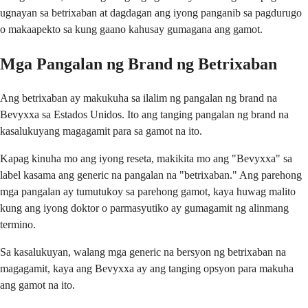
ugnayan sa betrixaban at dagdagan ang iyong panganib sa pagdurugo
o makaapekto sa kung gaano kahusay gumagana ang gamot.
Mga Pangalan ng Brand ng Betrixaban
Ang betrixaban ay makukuha sa ilalim ng pangalan ng brand na
Bevyxxa sa Estados Unidos. Ito ang tanging pangalan ng brand na
kasalukuyang magagamit para sa gamot na ito.
Kapag kinuha mo ang iyong reseta, makikita mo ang "Bevyxxa" sa
label kasama ang generic na pangalan na "betrixaban." Ang parehong
mga pangalan ay tumutukoy sa parehong gamot, kaya huwag malito
kung ang iyong doktor o parmasyutiko ay gumagamit ng alinmang
termino.
Sa kasalukuyan, walang mga generic na bersyon ng betrixaban na
magagamit, kaya ang Bevyxxa ay ang tanging opsyon para makuha
ang gamot na ito.