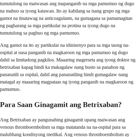
tumutulong na maiwasan ang mapanganib na mga pamumuo ng dugo
na mabuo sa iyong katawan. Ito ay kabilang sa isang grupo ng mga
gamot na tinatawag na anticoagulants, na gumagana sa pamamagitan
ng pagharang sa mga partikular na protina sa iyong dugo na
tumutulong sa pagbuo ng mga pamumuo.
Ang gamot na ito ay partikular na idinisenyo para sa mga taong na-
ospital at nasa panganib na magkaroon ng mga pamumuo ng dugo
dahil sa limitadong pagkilos. Maaaring magreseta ang iyong doktor ng
betrixaban kapag hindi ka makagalaw nang husto sa panahon ng
pananatili sa ospital, dahil ang pananatiling hindi gumagalaw nang
matagal ay maaaring magpataas ng iyong panganib na magkaroon ng
pamumuo.
Para Saan Ginagamit ang Betrixaban?
Ang Betrixaban ay pangunahing ginagamit upang maiwasan ang
venous thromboembolism sa mga matatanda na na-ospital para sa
malubhang kondisyong medikal. Ang venous thromboembolism ay