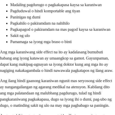
Madaling pagdurugo o pagkakapasa kaysa sa karaniwan
Pagduduwal o hindi komportable ang tiyan
Paninigas ng dumi
Pagkahilo o pakiramdam na nahihilo
Pagkapagod o pakiramdam na mas pagod kaysa sa karaniwan
Sakit ng ulo
Pamamaga sa iyong mga braso o binti
Ang mga karaniwang side effect na ito ay kadalasang bumubuti
habang ang iyong katawan ay umaangkop sa gamot. Gayunpaman,
dapat kang makipag-ugnayan sa iyong doktor kung ang mga ito ay
nagiging nakakagambala o hindi nawawala pagkatapos ng ilang araw.
Ang ilang hindi gaanong karaniwan ngunit mas seryosong side effect
ay nangangailangan ng agarang medikal na atensyon. Kabilang dito
ang mga palatandaan ng malubhang pagdurugo, tulad ng hindi
pangkaraniwang pagkakapasa, dugo sa iyong ihi o dumi, pag-ubo ng
dugo, o matinding sakit ng ulo na may mga pagbabago sa paningin.