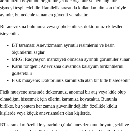
aortunuzun boyutunu doğru bir şekilde ölçebilir ve herhangi bir
şişmeyi tespit edebilir. Hamilelik sırasında kullanılan ultrason türüyle
aynıdır, bu nedenle tamamen güvenli ve rahattır.
Bir anevrizma bulunursa veya şüphelenilirse, doktorunuz ek testler
isteyebilir:
BT taraması: Anevrizmanın ayrıntılı resimlerini ve kesin
ölçümlerini sağlar
MRG: Radyasyon maruziyeti olmadan ayrıntılı görüntüler sunar
Karın röntgeni: Anevrizma duvarında kalsiyum birikintilerini
gösterebilir
Fizik muayene: Doktorunuz karnınızda atan bir kitle hissedebilir
Fizik muayene sırasında doktorunuz, anormal bir atış veya kitle olup
olmadığını hissetmek için ellerini karnınıza koyacaktır. Bununla
birlikte, bu yöntem her zaman güvenilir değildir, özellikle kilolu
kişilerde veya küçük anevrizmaları olan kişilerde.
BT taramaları özellikle yararlıdır çünkü anevrizmanın boyutu, şekli ve