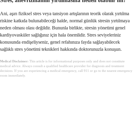
Stres, anevrizmamın yırtılmasına neden olabilir mi?
Ani, aşırı fiziksel stres veya tansiyon artışlarının teorik olarak yırtılma
riskine katkıda bulunabileceği halde, normal günlük stresin yırtılmaya
neden olması olası değildir. Bununla birlikte, stresin yönetimi genel
kardiyovasküler sağlığınız için hala önemlidir. Stres seviyeleriniz
konusunda endişeliyseniz, genel refahınıza fayda sağlayabilecek
sağlıklı stres yönetimi teknikleri hakkında doktorunuzla konuşun.
Medical Disclaimer:
This article is for informational purposes only and does not constitute
medical advice. Always consult a qualified healthcare provider for diagnosis and treatment
decisions. If you are experiencing a medical emergency, call 911 or go to the nearest emergency
room immediately.