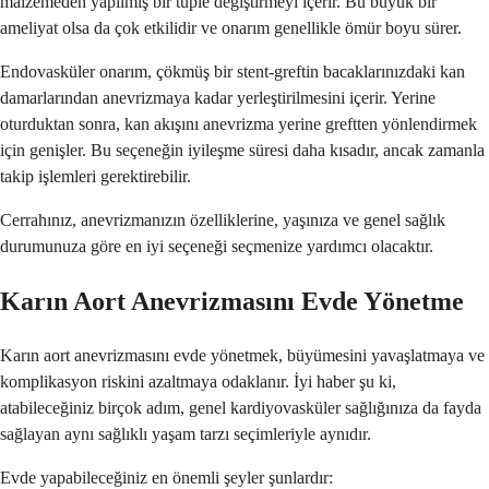
malzemeden yapılmış bir tüple değiştirmeyi içerir. Bu büyük bir
ameliyat olsa da çok etkilidir ve onarım genellikle ömür boyu sürer.
Endovasküler onarım, çökmüş bir stent-greftin bacaklarınızdaki kan
damarlarından anevrizmaya kadar yerleştirilmesini içerir. Yerine
oturduktan sonra, kan akışını anevrizma yerine greftten yönlendirmek
için genişler. Bu seçeneğin iyileşme süresi daha kısadır, ancak zamanla
takip işlemleri gerektirebilir.
Cerrahınız, anevrizmanızın özelliklerine, yaşınıza ve genel sağlık
durumunuza göre en iyi seçeneği seçmenize yardımcı olacaktır.
Karın Aort Anevrizmasını Evde Yönetme
Karın aort anevrizmasını evde yönetmek, büyümesini yavaşlatmaya ve
komplikasyon riskini azaltmaya odaklanır. İyi haber şu ki,
atabileceğiniz birçok adım, genel kardiyovasküler sağlığınıza da fayda
sağlayan aynı sağlıklı yaşam tarzı seçimleriyle aynıdır.
Evde yapabileceğiniz en önemli şeyler şunlardır: