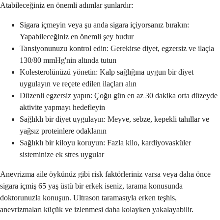
Atabileceğiniz en önemli adımlar şunlardır:
Sigara içmeyin veya şu anda sigara içiyorsanız bırakın:
Yapabileceğiniz en önemli şey budur
Tansiyonunuzu kontrol edin: Gerekirse diyet, egzersiz ve ilaçla
130/80 mmHg'nin altında tutun
Kolesterolünüzü yönetin: Kalp sağlığına uygun bir diyet
uygulayın ve reçete edilen ilaçları alın
Düzenli egzersiz yapın: Çoğu gün en az 30 dakika orta düzeyde
aktivite yapmayı hedefleyin
Sağlıklı bir diyet uygulayın: Meyve, sebze, kepekli tahıllar ve
yağsız proteinlere odaklanın
Sağlıklı bir kiloyu koruyun: Fazla kilo, kardiyovasküler
sisteminize ek stres uygular
Anevrizma aile öykünüz gibi risk faktörleriniz varsa veya daha önce
sigara içmiş 65 yaş üstü bir erkek iseniz, tarama konusunda
doktorunuzla konuşun. Ultrason taramasıyla erken teşhis,
anevrizmaları küçük ve izlenmesi daha kolayken yakalayabilir.