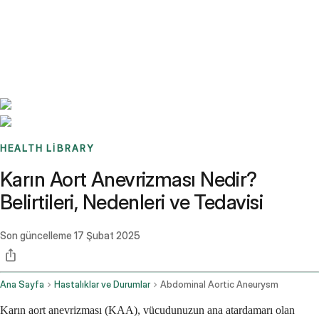
Benchmarks
Stories
FAQ
Sign up / Log in
HEALTH LIBRARY
Karın Aort Anevrizması Nedir?
Belirtileri, Nedenleri ve Tedavisi
Son güncelleme
17 Şubat 2025
Ana Sayfa
Hastalıklar ve Durumlar
Abdominal Aortic Aneurysm
Karın aort anevrizması (KAA), vücudunuzun ana atardamarı olan