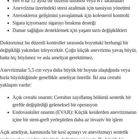
Her 6 ila 12 ayda bir düzenli ultrason veya BT taramaları
Anevrizma üzerindeki stresi azaltmak için tansiyon yönetimi
Ateroskleroz gelişimini yavaşlatmak için kolesterol kontrolü
Sigara içiyorsanız sigarayı bırakma desteği
Damar sağlığını desteklemek için yaşam tarzı değişiklikleri
Doktorunuz bu düzenli kontroller sırasında boyuttaki herhangi bir
değişikliği yakından izleyecektir. Çoğu küçük anevrizma yavaş büyür,
hatta hiç büyümez ve asla ameliyat gerektirmez.
Anevrizmalar 5,5 cm veya daha büyük bir boyuta ulaştığında veya
hızla büyüdüğünde genellikle ameliyat önerilir. İki ana cerrahi
yaklaşım vardır:
Açık cerrahi onarım: Cerrahın zayıflamış bölümü sentetik bir
greftle değiştirdiği geleneksel bir operasyon
Endovasküler onarım (EVAR): Küçük kesilerden anevrizmanın
içine bir stent-greft yerleştirilen daha az invaziv bir işlem
Açık ameliyat, karnınızda bir kesi açmayı ve anevrizmayı sentetik