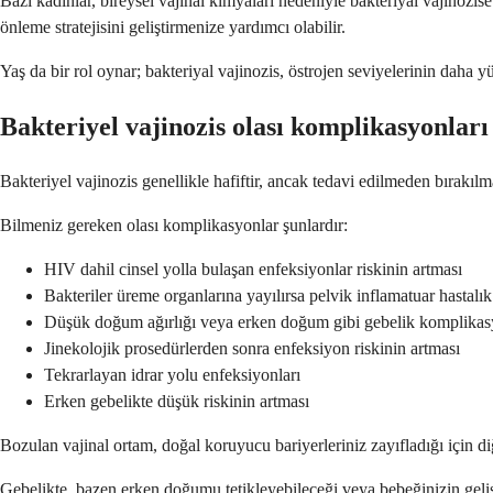
Bazı kadınlar, bireysel vajinal kimyaları nedeniyle bakteriyal vajinozis
önleme stratejisini geliştirmenize yardımcı olabilir.
Yaş da bir rol oynar; bakteriyal vajinozis, östrojen seviyelerinin daha 
Bakteriyel vajinozis olası komplikasyonları
Bakteriyel vajinozis genellikle hafiftir, ancak tedavi edilmeden bırakıl
Bilmeniz gereken olası komplikasyonlar şunlardır:
HIV dahil cinsel yolla bulaşan enfeksiyonlar riskinin artması
Bakteriler üreme organlarına yayılırsa pelvik inflamatuar hastalı
Düşük doğum ağırlığı veya erken doğum gibi gebelik komplikas
Jinekolojik prosedürlerden sonra enfeksiyon riskinin artması
Tekrarlayan idrar yolu enfeksiyonları
Erken gebelikte düşük riskinin artması
Bozulan vajinal ortam, doğal koruyucu bariyerleriniz zayıfladığı için diğ
Gebelikte, bazen erken doğumu tetikleyebileceği veya bebeğinizin gelişim