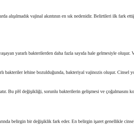
alışılmadık vajinal akıntının en sık nedenidir. Belirtileri ilk fark ettiğ
yaşayan yararlı bakterilerden daha fazla sayıda hale gelmesiyle oluşur. Va
rlı bakteriler lehine bozulduğunda, bakteriyal vajinozis oluşur. Cinsel y
ır. Bu pH değişikliği, sorunlu bakterilerin gelişmesi ve çoğalmasını kol
rında belirgin bir değişiklik fark eder. En belirgin işaret genellikle cin