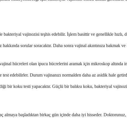
bakteriyal vajinozisi teşhis edebilir. İşlem basittir ve genellikle hızlı, 
iz hakkında sorular soracaktır. Daha sonra vajinal akıntınıza bakmak ve 
ı vajinal hücreleri olan ipucu hücrelerini aramak için mikroskop altında i
 de test edebilirler. Durum vajinanızı normalden daha az asidik hale geti
i bir koku testi yapacaktır. Güçlü bir balıksı koku, bakteriyal vajinozis
ilaç almaya başladıktan birkaç gün içinde daha iyi hisseder. Doktorunuz,