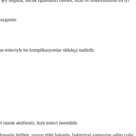
 şey değildir, ancak eğiliminizi bilmek, sizin ve doktorunuzun en iyi
yaygındır.
ygun tedaviyle bu komplikasyonlar oldukça nadirdir.
 olarak aktifseniz, hızlı tedavi önemlidir.
 Bununla birlikte, uygun tıbbi bakımla, bakteriyal vajinozise sahip çoğu