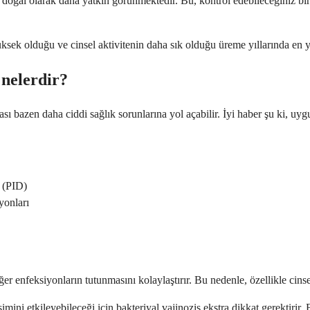
e doğal olarak daha yatkın görünmektedir. Bu, kontrol edebileceğiniz bir
yüksek olduğu ve cinsel aktivitenin daha sık olduğu üreme yıllarında en 
 nelerdir?
ması bazen daha ciddi sağlık sorunlarına yol açabilir. İyi haber şu ki, u
k (PID)
yonları
er enfeksiyonların tutunmasını kolaylaştırır. Bu nedenle, özellikle cinsel
ini etkileyebileceği için bakteriyal vajinozis ekstra dikkat gerektirir.