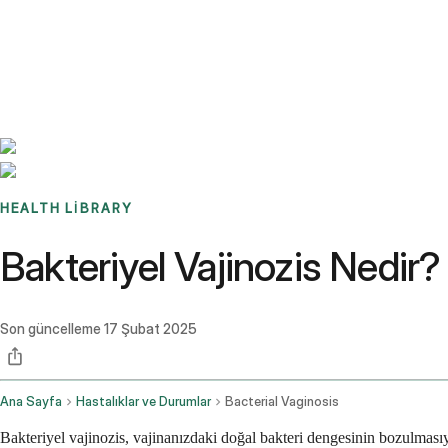
Benchmarks
Stories
FAQ
Sign up / Log in
HEALTH LIBRARY
Bakteriyel Vajinozis Nedir? 
Son güncelleme
17 Şubat 2025
Ana Sayfa
Hastalıklar ve Durumlar
Bacterial Vaginosis
Bakteriyel vajinozis, vajinanızdaki doğal bakteri dengesinin bozulmasıy