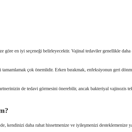
 göre en iyi seçeneği belirleyecektir. Vajinal tedaviler genellikle daha 
rünü tamamlamak çok önemlidir. Erken bırakmak, enfeksiyonun geri dönme
tnerinizin de tedavi görmesini önerebilir, ancak bakteriyal vajinozis te
im?
 de, kendinizi daha rahat hissetmenize ve iyileşmenizi desteklemenize ya