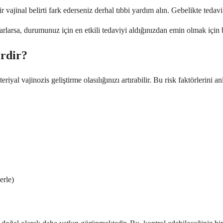
r vajinal belirti fark ederseniz derhal tıbbi yardım alın. Gebelikte teda
rarlarsa, durumunuz için en etkili tedaviyi aldığınızdan emin olmak için 
erdir?
riyal vajinozis geliştirme olasılığınızı artırabilir. Bu risk faktörlerini 
erle)