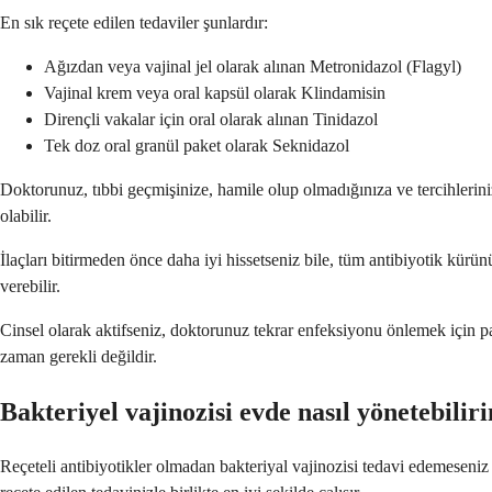
En sık reçete edilen tedaviler şunlardır:
Ağızdan veya vajinal jel olarak alınan Metronidazol (Flagyl)
Vajinal krem veya oral kapsül olarak Klindamisin
Dirençli vakalar için oral olarak alınan Tinidazol
Tek doz oral granül paket olarak Seknidazol
Doktorunuz, tıbbi geçmişinize, hamile olup olmadığınıza ve tercihlerinize
olabilir.
İlaçları bitirmeden önce daha iyi hissetseniz bile, tüm antibiyotik kü
verebilir.
Cinsel olarak aktifseniz, doktorunuz tekrar enfeksiyonu önlemek için par
zaman gerekli değildir.
Bakteriyel vajinozisi evde nasıl yönetebilir
Reçeteli antibiyotikler olmadan bakteriyal vajinozisi tedavi edemeseniz