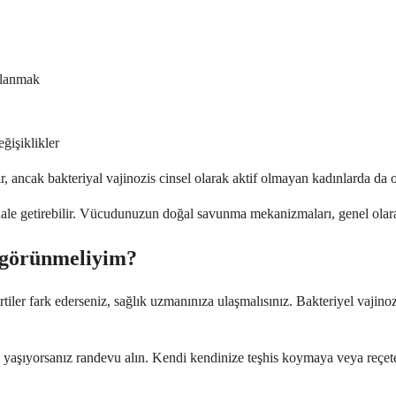
llanmak
ğişiklikler
ilir, ancak bakteriyal vajinozis cinsel olarak aktif olmayan kadınlarda da
 hale getirebilir. Vücudunuzun doğal savunma mekanizmaları, genel olarak
a görünmeliyim?
irtiler fark ederseniz, sağlık uzmanınıza ulaşmalısınız. Bakteriyel vajino
 yaşıyorsanız randevu alın. Kendi kendinize teşhis koymaya veya reçete