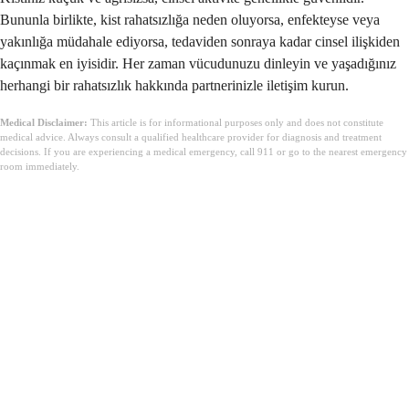
Bununla birlikte, kist rahatsızlığa neden oluyorsa, enfekteyse veya
yakınlığa müdahale ediyorsa, tedaviden sonraya kadar cinsel ilişkiden
kaçınmak en iyisidir. Her zaman vücudunuzu dinleyin ve yaşadığınız
herhangi bir rahatsızlık hakkında partnerinizle iletişim kurun.
Medical Disclaimer:
This article is for informational purposes only and does not constitute
medical advice. Always consult a qualified healthcare provider for diagnosis and treatment
decisions. If you are experiencing a medical emergency, call 911 or go to the nearest emergency
room immediately.