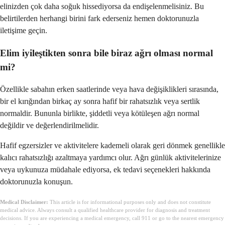
elinizden çok daha soğuk hissediyorsa da endişelenmelisiniz. Bu
belirtilerden herhangi birini fark ederseniz hemen doktorunuzla
iletişime geçin.
Elim iyileştikten sonra bile biraz ağrı olması normal
mi?
Özellikle sabahın erken saatlerinde veya hava değişiklikleri sırasında,
bir el kırığından birkaç ay sonra hafif bir rahatsızlık veya sertlik
normaldir. Bununla birlikte, şiddetli veya kötüleşen ağrı normal
değildir ve değerlendirilmelidir.
Hafif egzersizler ve aktivitelere kademeli olarak geri dönmek genellikle
kalıcı rahatsızlığı azaltmaya yardımcı olur. Ağrı günlük aktivitelerinize
veya uykunuza müdahale ediyorsa, ek tedavi seçenekleri hakkında
doktorunuzla konuşun.
Medical Disclaimer:
This article is for informational purposes only and does not constitute
medical advice. Always consult a qualified healthcare provider for diagnosis and treatment
decisions. If you are experiencing a medical emergency, call 911 or go to the nearest emergency