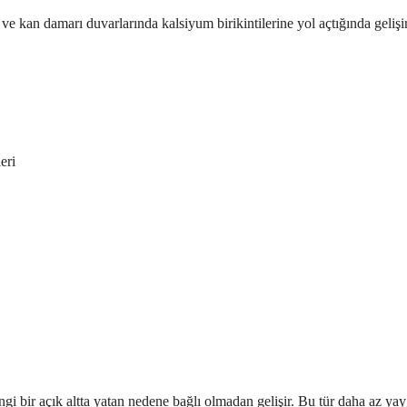
 kan damarı duvarlarında kalsiyum birikintilerine yol açtığında gelişir
eri
ngi bir açık altta yatan nedene bağlı olmadan gelişir. Bu tür daha az yay