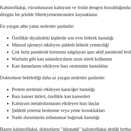
Kalsinofilakşi, vücudunuzun kalsiyum ve fosfat dengesi bozulduğunda ve
düzgün bir şekilde filtreleyememesinden kaynaklanır.
En yaygın altta yatan nedenler şunlardır:
Özellikle diyalizdeki kişilerde son evre böbrek hastalığı
Mineral işlemeyi etkileyen şiddetli böbrek yetmezliği
Çok fazla paratiroid hormonu salgılayan aşırı aktif paratiroid bezl
Warfarin gibi kan sulandırıcıların uzun süreli kullanımı
Kan damarlarını etkileyen bazı otoimmün hastalıklar
Doktorların belirlediği daha az yaygın nedenler şunlardır:
Protein üretimini etkileyen karaciğer hastalığı
Bazı kanser türleri, özellikle kan kanserleri
Kalsiyum metabolizmasını etkileyen bazı ilaçlar
Şiddetli yetersiz beslenme veya yeme bozuklukları
Nadir durumlarda inflamatuar bağırsak hastalığı
Bazen kalsinofilakşi, doktorların "idiopatik" kalsinofilakşi dediği herha