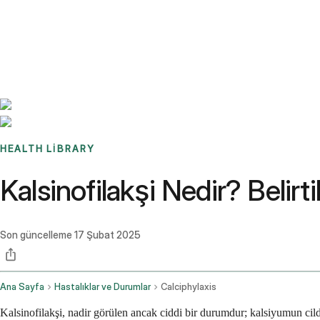
Benchmarks
Stories
FAQ
Sign up / Log in
HEALTH LIBRARY
Kalsinofilakşi Nedir? Belirti
Son güncelleme
17 Şubat 2025
Ana Sayfa
Hastalıklar ve Durumlar
Calciphylaxis
Kalsinofilakşi, nadir görülen ancak ciddi bir durumdur; kalsiyumun cil