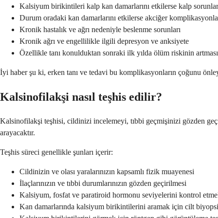
Kalsiyum birikintileri kalp kan damarlarını etkilerse kalp sorunlar
Durum oradaki kan damarlarını etkilerse akciğer komplikasyonla
Kronik hastalık ve ağrı nedeniyle beslenme sorunları
Kronik ağrı ve engellilikle ilgili depresyon ve anksiyete
Özellikle tanı konulduktan sonraki ilk yılda ölüm riskinin artması
İyi haber şu ki, erken tanı ve tedavi bu komplikasyonların çoğunu önleyeb
Kalsinofilakşi nasıl teşhis edilir?
Kalsinofilakşi teşhisi, cildinizi incelemeyi, tıbbi geçmişinizi gözden geç
arayacaktır.
Teşhis süreci genellikle şunları içerir:
Cildinizin ve olası yaralarınızın kapsamlı fizik muayenesi
İlaçlarınızın ve tıbbi durumlarınızın gözden geçirilmesi
Kalsiyum, fosfat ve paratiroid hormonu seviyelerini kontrol etmek
Kan damarlarında kalsiyum birikintilerini aramak için cilt biyopsi