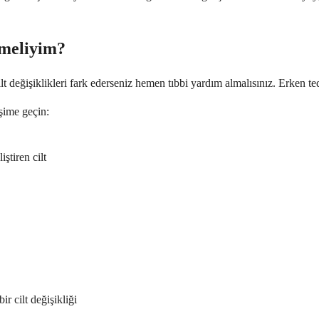
nmeliyim?
 cilt değişiklikleri fark ederseniz hemen tıbbi yardım almalısınız. Erken 
işime geçin:
ştiren cilt
r cilt değişikliği