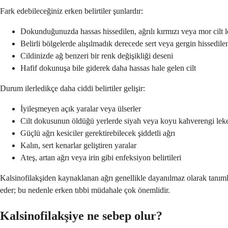
Fark edebileceğiniz erken belirtiler şunlardır:
Dokunduğunuzda hassas hissedilen, ağrılı kırmızı veya mor cilt l
Belirli bölgelerde alışılmadık derecede sert veya gergin hissedilen
Cildinizde ağ benzeri bir renk değişikliği deseni
Hafif dokunuşa bile giderek daha hassas hale gelen cilt
Durum ilerledikçe daha ciddi belirtiler gelişir:
İyileşmeyen açık yaralar veya ülserler
Cilt dokusunun öldüğü yerlerde siyah veya koyu kahverengi leke
Güçlü ağrı kesiciler gerektirebilecek şiddetli ağrı
Kalın, sert kenarlar geliştiren yaralar
Ateş, artan ağrı veya irin gibi enfeksiyon belirtileri
Kalsinofilakşiden kaynaklanan ağrı genellikle dayanılmaz olarak tanımla
eder; bu nedenle erken tıbbi müdahale çok önemlidir.
Kalsinofilakşiye ne sebep olur?