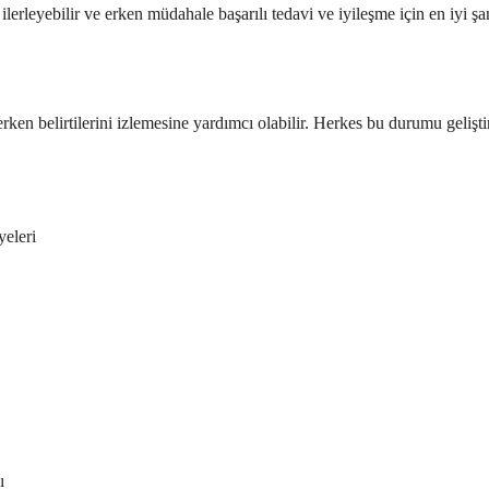
lerleyebilir ve erken müdahale başarılı tedavi ve iyileşme için en iyi şan
erken belirtilerini izlemesine yardımcı olabilir. Herkes bu durumu geliştir
yeleri
ı