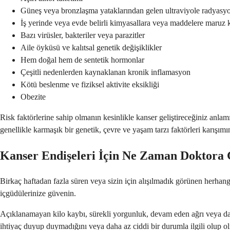
Güneş veya bronzlaşma yataklarından gelen ultraviyole radyas
İş yerinde veya evde belirli kimyasallara veya maddelere maruz
Bazı virüsler, bakteriler veya parazitler
Aile öyküsü ve kalıtsal genetik değişiklikler
Hem doğal hem de sentetik hormonlar
Çeşitli nedenlerden kaynaklanan kronik inflamasyon
Kötü beslenme ve fiziksel aktivite eksikliği
Obezite
Risk faktörlerine sahip olmanın kesinlikle kanser geliştireceğiniz anla
genellikle karmaşık bir genetik, çevre ve yaşam tarzı faktörleri karışım
Kanser Endişeleri İçin Ne Zaman Doktora
Birkaç haftadan fazla süren veya sizin için alışılmadık görünen herhangi
içgüdülerinize güvenin.
Açıklanamayan kilo kaybı, sürekli yorgunluk, devam eden ağrı veya daha 
ihtiyaç duyup duymadığını veya daha az ciddi bir durumla ilgili olup ol