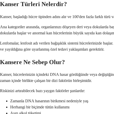
Kanser Türleri Nelerdir?
Kanser, başladığı hücre tipinden adını alır ve 100'den fazla farklı türü
Ana kategoriler arasında, organlarınızı döşeyen deri veya dokularda ba
dokularda başlar ve anormal kan hücrelerinin büyük sayıda kan dolaşım
Lenfomalar, lenfosit adı verilen bağışıklık sistemi hücrelerinizde başlar
ve yayıldığına göre uyarlanmış özel tedavi yaklaşımları gerektirir.
Kansere Ne Sebep Olur?
Kanser, hücrelerinizin içindeki DNA hasar gördüğünde veya değiştiğind
zaman içinde birlikte çalışan bir dizi faktörün birleşimidir.
Riskinizi artırabilecek bazı yaygın faktörler şunlardır:
Zamanla DNA hasarının birikmesi nedeniyle yaş
Herhangi bir biçimde tütün kullanımı
Aşırı alkol tüketimi