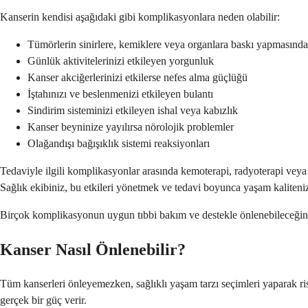
Kanserin kendisi aşağıdaki gibi komplikasyonlara neden olabilir:
Tümörlerin sinirlere, kemiklere veya organlara baskı yapmasınd
Günlük aktivitelerinizi etkileyen yorgunluk
Kanser akciğerlerinizi etkilerse nefes alma güçlüğü
İştahınızı ve beslenmenizi etkileyen bulantı
Sindirim sisteminizi etkileyen ishal veya kabızlık
Kanser beyninize yayılırsa nörolojik problemler
Olağandışı bağışıklık sistemi reaksiyonları
Tedaviyle ilgili komplikasyonlar arasında kemoterapi, radyoterapi veya c
Sağlık ekibiniz, bu etkileri yönetmek ve tedavi boyunca yaşam kaliteniz
Birçok komplikasyonun uygun tıbbi bakım ve destekle önlenebileceğini
Kanser Nasıl Önlenebilir?
Tüm kanserleri önleyemezken, sağlıklı yaşam tarzı seçimleri yaparak risk
gerçek bir güç verir.