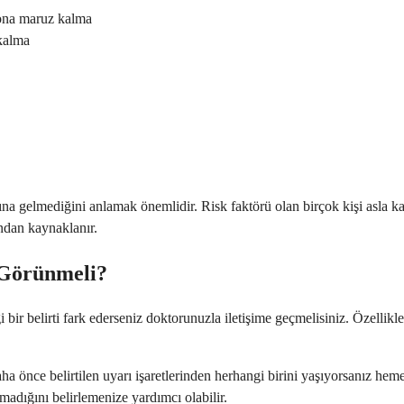
yona maruz kalma
 kalma
mına gelmediğini anlamak önemlidir. Risk faktörü olan birçok kişi asla k
ından kaynaklanır.
 Görünmeli?
 bir belirti fark ederseniz doktorunuzla iletişime geçmelisiniz. Özellik
önce belirtilen uyarı işaretlerinden herhangi birini yaşıyorsanız hemen
madığını belirlemenize yardımcı olabilir.