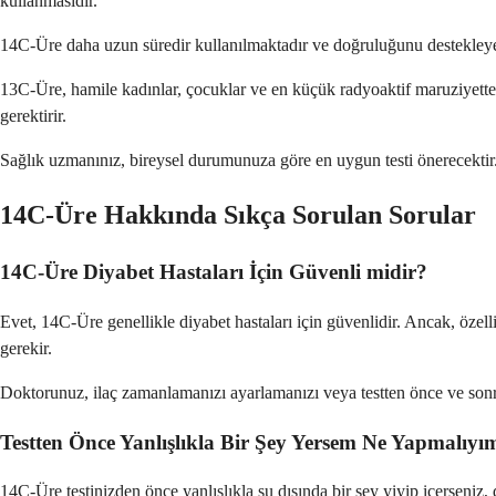
kullanmasıdır.
14C-Üre daha uzun süredir kullanılmaktadır ve doğruluğunu destekleyen
13C-Üre, hamile kadınlar, çocuklar ve en küçük radyoaktif maruziyetten 
gerektirir.
Sağlık uzmanınız, bireysel durumunuza göre en uygun testi önerecektir. He
14C-Üre Hakkında Sıkça Sorulan Sorular
14C-Üre Diyabet Hastaları İçin Güvenli midir?
Evet, 14C-Üre genellikle diyabet hastaları için güvenlidir. Ancak, özel
gerekir.
Doktorunuz, ilaç zamanlamanızı ayarlamanızı veya testten önce ve sonra 
Testten Önce Yanlışlıkla Bir Şey Yersem Ne Yapmalıyı
14C-Üre testinizden önce yanlışlıkla su dışında bir şey yiyip içerseniz,