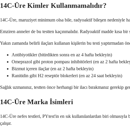
14C-Üre Kimler Kullanmamalıdır?
14C-Üre, maruziyet minimum olsa bile, radyoaktif bileşen nedeniyle ha
Emziren anneler de bu testten kaçınmalıdır. Radyoaktif madde kısa bir sü
Yakın zamanda belirli ilaçları kullanan kişilerin bu testi yaptırmadan ön
Antibiyotikler (bitirdikten sonra en az 4 hafta bekleyin)
Omeprazol gibi proton pompası inhibitörleri (en az 2 hafta bekle
Bizmut içeren ilaçlar (en az 2 hafta bekleyin)
Ranitidin gibi H2 reseptör blokerleri (en az 24 saat bekleyin)
Sağlık uzmanınız, testten önce herhangi bir ilacı bırakmanız gerekip ger
14C-Üre Marka İsimleri
14C-Üre nefes testleri, PYtest'in en sık kullanılanlardan biri olmasıyla b
çalışır.