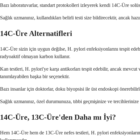
Bazı laboratuvarlar, standart protokolleri izleyerek kendi 14C-Üre solü
Sağlık uzmanınız, kullandıkları belirli testi size bildirecektir, ancak h
14C-Üre Alternatifleri
14C-Üre sizin için uygun değilse, H. pylori enfeksiyonlarını tespit edebil
radyoaktif olmayan karbon kullanır.
Kan testleri, H. pylori'ye karşı antikorları tespit edebilir, ancak mevcu
tanımlayabilen başka bir seçenektir.
Bazı insanlar için doktorlar, doku biyopsisi ile üst endoskopi önerebili
Sağlık uzmanınız, özel durumunuza, tıbbi geçmişinize ve tercihlerinize 
14C-Üre, 13C-Üre'den Daha mı İyi?
Hem 14C-Üre hem de 13C-Üre nefes testleri, H. pylori enfeksiyonlarını 