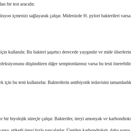
n bir test aracıdır.
solüsyon içmenizi sağlayarak çalışır. Midenizde H. pylori bakterileri vars
n kullanılır. Bu bakteri şaşırtıcı derecede yaygındır ve mide ülserlerine,
enfeksiyonunu düşündüren diğer semptomlarınız varsa bu testi önerebilir
ek için bu testi kullanırlar. Bakterilerin antibiyotik tedavisini tamaml
 bir biyolojik süreçle çalışır. Bakteriler, üreyi amonyak ve karbondioksi
rsa, etiketli üreyi hızla parçalarlar. Üretilen karbondioksit, daha sonra 