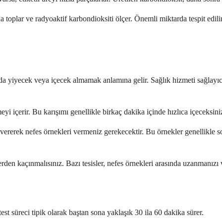
da toplar ve radyoaktif karbondioksiti ölçer. Önemli miktarda tespit edili
nda yiyecek veya içecek almamak anlamına gelir. Sağlık hizmeti sağlay
i içerir. Bu karışımı genellikle birkaç dakika içinde hızlıca içeceksiniz.
 vererek nefes örnekleri vermeniz gerekecektir. Bu örnekler genellikle s
rden kaçınmalısınız. Bazı tesisler, nefes örnekleri arasında uzanmanızı 
test süreci tipik olarak baştan sona yaklaşık 30 ila 60 dakika sürer.