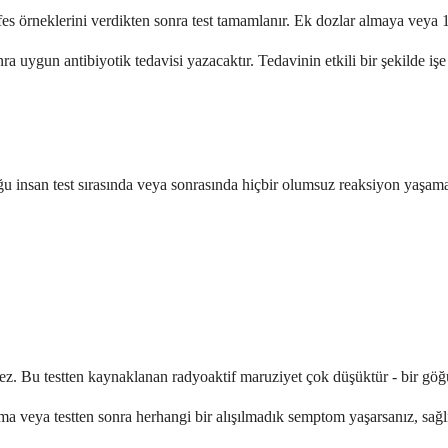
efes örneklerini verdikten sonra test tamamlanır. Ek dozlar almaya veya
a uygun antibiyotik tedavisi yazacaktır. Tedavinin etkili bir şekilde işe
u insan test sırasında veya sonrasında hiçbir olumsuz reaksiyon yaşam
mez. Bu testten kaynaklanan radyoaktif maruziyet çok düşüktür - bir gö
kusma veya testten sonra herhangi bir alışılmadık semptom yaşarsanız, sa