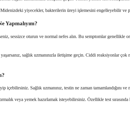
enizdeki yiyecekler, bakterilerin üreyi işlemesini engelleyebilir ve pot
 Ne Yapmalıyım?
niz, sessizce oturun ve normal nefes alın. Bu semptomlar genellikle oru
yaşarsanız, sağlık uzmanınızla iletişime geçin. Ciddi reaksiyonlar çok n
m?
ip içebilirsiniz. Sağlık uzmanınız, testin ne zaman tamamlandığını ve n
ştırmalık veya yemek hazırlamak isteyebilirsiniz. Özellikle test sırasında