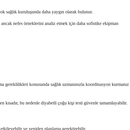
çok sağlık kuruluşunda daha yaygın olarak bulunur.
 ancak nefes örneklerini analiz etmek için daha sofistike ekipman
tutma gereklilikleri konusunda sağlık uzmanınızla koordinasyon kurmanız
n kısadır, bu nedenle diyabetli çoğu kişi testi güvenle tamamlayabilir.
etkileyebilir ve yeniden planlama gerektirebilir.