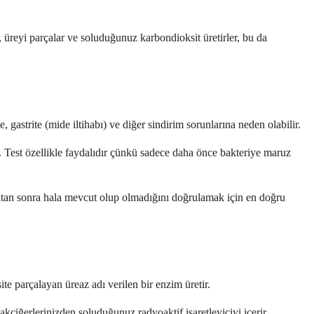
a, üreyi parçalar ve soluduğunuz karbondioksit üretirler, bu da
 gastrite (mide iltihabı) ve diğer sindirim sorunlarına neden olabilir.
. Test özellikle faydalıdır çünkü sadece daha önce bakteriye maruz
adıktan sonra hala mevcut olup olmadığını doğrulamak için en doğru
te parçalayan üreaz adı verilen bir enzim üretir.
akciğerlerinizden soluduğunuz radyoaktif işaretleyiciyi içerir.