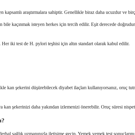
 kapsamlı araştırmalara sahiptir. Genellikle biraz daha ucuzdur ve bir
bile kaçınmak isteyen herkes için tercih edilir. Eşit derecede doğrudur
r iki test de H. pylori teşhisi için altın standart olarak kabul edilir.
likle kan şekerini düşürebilecek diyabet ilaçları kullanıyorsanız, oruç 
kan şekerinizi daha yakından izlemenizi önerebilir. Oruç süresi nispete
m?
 derhal sağlık uzmanınızla iletişime geçin. Yemek yemek test sonuçlarını 