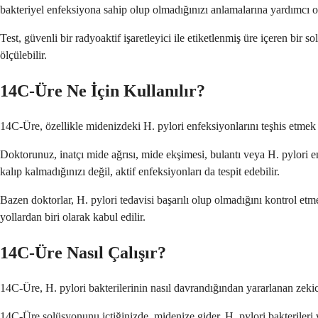
bakteriyel enfeksiyona sahip olup olmadığınızı anlamalarına yardımcı ola
Test, güvenli bir radyoaktif işaretleyici ile etiketlenmiş üre içeren bir 
ölçülebilir.
14C-Üre Ne İçin Kullanılır?
14C-Üre, özellikle midenizdeki H. pylori enfeksiyonlarını teşhis etmek içi
Doktorunuz, inatçı mide ağrısı, mide ekşimesi, bulantı veya H. pylori 
kalıp kalmadığınızı değil, aktif enfeksiyonları da tespit edebilir.
Bazen doktorlar, H. pylori tedavisi başarılı olup olmadığını kontrol etm
yollardan biri olarak kabul edilir.
14C-Üre Nasıl Çalışır?
14C-Üre, H. pylori bakterilerinin nasıl davrandığından yararlanan zekice
14C-Üre solüsyonunu içtiğinizde, midenize gider. H. pylori bakterileri va