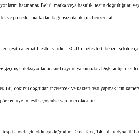
syonlarını hazırlarlar. Belirli marka veya hazırlık, testin doğruluğunu 
azırlık ve prosedür markadan bağımsız olarak çok benzer kalır.
en çeşitli alternatif testler vardır. 13C-Üre nefes testi benzer şekilde ça
t ve geçmiş enfeksiyonlar arasında ayrım yapamazlar. Dışkı antijen testle
rler. Bu, dokuyu doğrudan incelemek ve bakteri testi yapmak için kamerası
göre en uygun testi seçmenize yardımcı olacaktır.
tespit etmek için oldukça doğrudur. Temel fark, 14C'nin radyoaktif bir 