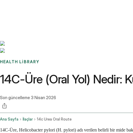
Benchmarks
Stories
FAQ
Sign up / Log in
HEALTH LIBRARY
14C-Üre (Oral Yol) Nedir: Ku
Son güncelleme
3 Nisan 2026
Ana Sayfa
İlaçlar
14c Urea Oral Route
14C-Üre, Helicobacter pylori (H. pylori) adı verilen belirli bir mide bakt