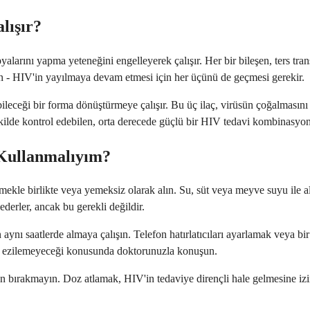
lışır?
larını yapma yeteneğini engelleyerek çalışır. Her bir bileşen, ters tran
nün - HIV'in yayılmaya devam etmesi için her üçünü de geçmesi gerekir.
ileceği bir forma dönüştürmeye çalışır. Bu üç ilaç, virüsün çoğalmasını
 şekilde kontrol edebilen, orta derecede güçlü bir HIV tedavi kombinasyon
 Kullanmalıyım?
mekle birlikte veya yemeksiz olarak alın. Su, süt veya meyve suyu ile ala
 ederler, ancak bu gerekli değildir.
aynı saatlerde almaya çalışın. Telefon hatırlatıcıları ayarlamak veya bi
ip ezilemeyeceği konusunda doktorunuzla konuşun.
 bırakmayın. Doz atlamak, HIV'in tedaviye dirençli hale gelmesine izi