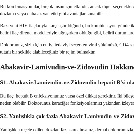
Bu kombinasyon ilaç birçok insan için etkilidir, ancak diğer seçenekle
dozlama veya daha az yan etki gibi avantajlar sunabilir.
Bazı yeni HIV ilaçlarıyla karşılaştırıldığında, bu kombinasyon günde iki
belirli ilaç direnci modelleriyle uğraşırken olduğu gibi, belirli durumlarda
Doktorunuz, sizin için en iyi tedaviyi seçerken viral yükünüzü, CD4 sayı
tutarlı bir şekilde alabileceğiniz bir rejim bulmaktır.
Abakavir-Lamivudin-ve-Zidovudin Hakkınd
S1. Abakavir-Lamivudin-ve-Zidovudin hepatit B'si olan
Bu ilaç, hepatit B enfeksiyonunuz varsa özel dikkat gerektirir. İki bile
neden olabilir. Doktorunuz karaciğer fonksiyonlarınızı yakından izleyec
S2. Yanlışlıkla çok fazla Abakavir-Lamivudin-ve-Zid
Yanlışlıkla reçete edilen dozdan fazlasını alırsanız, derhal doktorunuzl