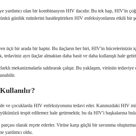
yardımcı olan bir kombinasyon HIV ilacıdır. Bu tek hap, HIV'in çoğalm
ünkü günlük rutinlerini basitleştirirken HIV enfeksiyonlarını etkili bir şe
iren üçü bir arada bir haptır. Bu ilaçların her biri, HIV'in hücrelerinizi
k, tedaviniz ayrı ilaçlar almaktan daha basit ve daha kullanışlı hale getiri
lı mekanizmalarla saldırarak çalışır. Bu yaklaşım, virüsün tedaviye d
nabilir.
Kullanılır?
lerde ve çocuklarda HIV enfeksiyonunu tedavi eder. Kanınızdaki HIV mik
 yükünüzü tespit edilemez hale getirmektir, bu da HIV'i başkalarına bula
arçası olarak reçete ederler. Virüse karşı güçlü bir savunma oluşturmak
ne yardımcı oldu.