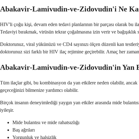
Abakavir-Lamivudin-ve-Zidovudin'i Ne Ka
HIV'li çoğu kişi, devam eden tedavi planlarının bir parçası olarak bu il
Tedaviyi bırakmak, virüsün tekrar çoğalmasına izin verir ve bağışıklık si
Doktorunuz, viral yükünüzü ve CD4 sayınızı ölçen düzenli kan testleriyl
doktorunuz sizi farklı bir HIV ilaç rejimine geçirebilir. Amaç her zama
Abakavir-Lamivudin-ve-Zidovudin'in Yan E
Tüm ilaçlar gibi, bu kombinasyon da yan etkilere neden olabilir, ancak 
geçeceğinizi bilmenize yardımcı olabilir.
Birçok insanın deneyimlediği yaygın yan etkiler arasında mide bulantıs
iyileşir.
Mide bulantısı ve mide rahatsızlığı
Baş ağrıları
Yorgunluk ve halsizlik