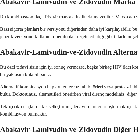
Abakavir-Lamivudin-ve-Zidovudin Marka İ
Bu kombinasyon ilaç, Trizivir marka adı altında mevcuttur. Marka adı ver
Bazı sigorta planları bir versiyonu diğerinden daha iyi karşılayabilir, 
jenerik versiyonu kullanın, önemli olan reçete edildiği gibi tutarlı bir şe
Abakavir-Lamivudin-ve-Zidovudin Alternat
Bu özel tedavi sizin için iyi sonuç vermezse, başka birkaç HIV ilacı k
bir yaklaşım bulabilirsiniz.
Alternatif kombinasyon hapları, entegraz inhibitörleri veya proteaz inhi
bulur. Doktorunuz, alternatifleri önerirken viral direnç modeliniz, diğer s
Tek içerikli ilaçlar da kişiselleştirilmiş tedavi rejimleri oluşturmak için 
kombinasyon bulmaktır.
Abakavir-Lamivudin-ve-Zidovudin Diğer HI