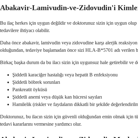
Abakavir-Lamivudin-ve-Zidovudin'i Kiml
Bu ilaç herkes için uygun değildir ve doktorunuz sizin için uygun olup olm
tedavilere ihtiyacı olabilir.
Daha önce abakavir, lamivudin veya zidovudine karşı alerjik reaksiyon g
olduğundan, tedaviye başlamadan önce sizi HLA-B*5701 adı verilen bir 
Birkaç başka durum da bu ilacı sizin için uygunsuz hale getirebilir ve d
Şiddetli karaciğer hastalığı veya hepatit B enfeksiyonu
Şiddetli böbrek sorunları
Pankreatit öyküsü
Şiddetli anemi veya düşük kan hücresi sayıları
Hamilelik (riskler ve faydaların dikkatli bir şekilde değerlendirilm
Doktorunuz, bu ilacın sizin için güvenli olduğundan emin olmak için tüm
tedavi kararlarını vermesine yardımcı olur.