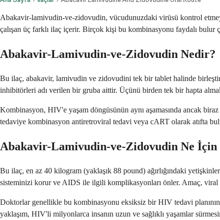
Abakavir-lamivudin-ve-zidovudin, vücudunuzdaki virüsü kontrol etmeye 
çalışan üç farklı ilaç içerir. Birçok kişi bu kombinasyonu faydalı bulur ç
Abakavir-Lamivudin-ve-Zidovudin Nedir?
Bu ilaç, abakavir, lamivudin ve zidovudini tek bir tablet halinde birleşt
inhibitörleri adı verilen bir gruba aittir. Üçünü birden tek bir hapta alma
Kombinasyon, HIV'e yaşam döngüsünün aynı aşamasında ancak biraz fark
tedaviye kombinasyon antiretroviral tedavi veya cART olarak atıfta bulu
Abakavir-Lamivudin-ve-Zidovudin Ne İçin 
Bu ilaç, en az 40 kilogram (yaklaşık 88 pound) ağırlığındaki yetişkin
sisteminizi korur ve AIDS ile ilgili komplikasyonları önler. Amaç, viral
Doktorlar genellikle bu kombinasyonu eksiksiz bir HIV tedavi planının p
yaklaşım, HIV'li milyonlarca insanın uzun ve sağlıklı yaşamlar sürmesi