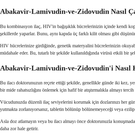
Abakavir-Lamivudin-ve-Zidovudin Nasıl Ça
Bu kombinasyon ilaç, HIV'in bağışıklık hücrelerinizin içinde kendi kopya
şekillerde yaparlar. Bunu, aynı kapıda üç farklı kilit olması gibi düşü
HIV hücrelerinize girdiğinde, genetik materyalini hücrelerinizin okuyab
müdahale eder. Bu, tutarlı bir şekilde kullanıldığında virüsü etkili bir
Abakavir-Lamivudin-ve-Zidovudin'i Nasıl
Bu ilacı doktorunuzun reçete ettiği şekilde, genellikle günde iki kez, ye
bir mide rahatsızlığını önlemek için hafif bir atıştırmalıkla almayı tercih
Vücudunuzda düzenli ilaç seviyelerini korumak için dozlarınızı her gün 
yutmakta zorlanıyorsanız, tabletin bölünüp bölünemeyeceği veya ezil
Asla doz atlamayın veya bu ilacı almayı önce doktorunuzla konuşmadan
daha zor hale getirir.