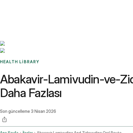
Benchmarks
Stories
FAQ
Sign up / Log in
HEALTH LIBRARY
Abakavir-Lamivudin-ve-Zidov
Daha Fazlası
Son güncelleme
3 Nisan 2026
Ana Sayfa
İlaçlar
Abacavir Lamivudine And Zidovudine Oral Route