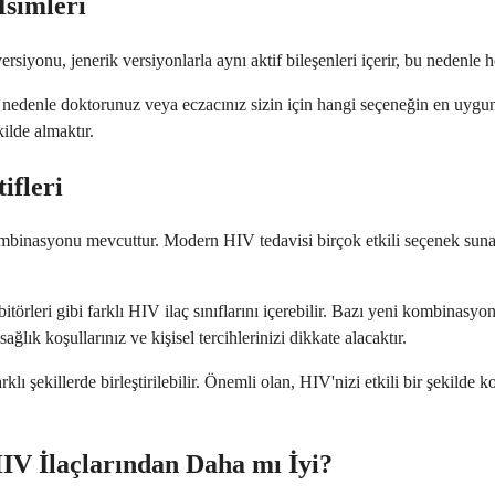
simleri
siyonu, jenerik versiyonlarla aynı aktif bileşenleri içerir, bu nedenle h
bu nedenle doktorunuz veya eczacınız sizin için hangi seçeneğin en uygun
kilde almaktır.
ifleri
ombinasyonu mevcuttur. Modern HIV tedavisi birçok etkili seçenek sunar
bitörleri gibi farklı HIV ilaç sınıflarını içerebilir. Bazı yeni kombinas
ağlık koşullarınız ve kişisel tercihlerinizi dikkate alacaktır.
farklı şekillerde birleştirilebilir. Önemli olan, HIV'nizi etkili bir şekild
V İlaçlarından Daha mı İyi?