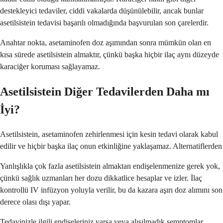
destekleyici tedaviler, ciddi vakalarda düşünülebilir, ancak bunlar
asetilsistein tedavisi başarılı olmadığında başvurulan son çarelerdir.
Anahtar nokta, asetaminofen doz aşımından sonra mümkün olan en
kısa sürede asetilsistein almaktır, çünkü başka hiçbir ilaç aynı düzeyde
karaciğer koruması sağlayamaz.
Asetilsistein Diğer Tedavilerden Daha mı
İyi?
Asetilsistein, asetaminofen zehirlenmesi için kesin tedavi olarak kabul
edilir ve hiçbir başka ilaç onun etkinliğine yaklaşamaz. Alternatiflerden
Yanlışlıkla çok fazla asetilsistein almaktan endişelenmenize gerek yok,
çünkü sağlık uzmanları her dozu dikkatlice hesaplar ve izler. İlaç
kontrollü IV infüzyon yoluyla verilir, bu da kazara aşırı doz alımını son
derece olası dışı yapar.
Tedavinizle ilgili endişeleriniz varsa veya alışılmadık semptomlar