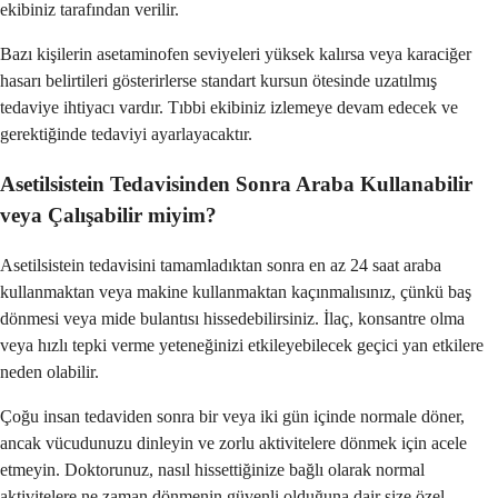
ekibiniz tarafından verilir.
Bazı kişilerin asetaminofen seviyeleri yüksek kalırsa veya karaciğer
hasarı belirtileri gösterirlerse standart kursun ötesinde uzatılmış
tedaviye ihtiyacı vardır. Tıbbi ekibiniz izlemeye devam edecek ve
gerektiğinde tedaviyi ayarlayacaktır.
Asetilsistein Tedavisinden Sonra Araba Kullanabilir
veya Çalışabilir miyim?
Asetilsistein tedavisini tamamladıktan sonra en az 24 saat araba
kullanmaktan veya makine kullanmaktan kaçınmalısınız, çünkü baş
dönmesi veya mide bulantısı hissedebilirsiniz. İlaç, konsantre olma
veya hızlı tepki verme yeteneğinizi etkileyebilecek geçici yan etkilere
neden olabilir.
Çoğu insan tedaviden sonra bir veya iki gün içinde normale döner,
ancak vücudunuzu dinleyin ve zorlu aktivitelere dönmek için acele
etmeyin. Doktorunuz, nasıl hissettiğinize bağlı olarak normal
aktivitelere ne zaman dönmenin güvenli olduğuna dair size özel