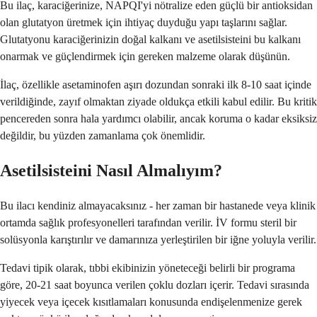
Bu ilaç, karaciğerinize, NAPQI'yi nötralize eden güçlü bir antioksidan
olan glutatyon üretmek için ihtiyaç duyduğu yapı taşlarını sağlar.
Glutatyonu karaciğerinizin doğal kalkanı ve asetilsisteini bu kalkanı
onarmak ve güçlendirmek için gereken malzeme olarak düşünün.
İlaç, özellikle asetaminofen aşırı dozundan sonraki ilk 8-10 saat içinde
verildiğinde, zayıf olmaktan ziyade oldukça etkili kabul edilir. Bu kritik
pencereden sonra hala yardımcı olabilir, ancak koruma o kadar eksiksiz
değildir, bu yüzden zamanlama çok önemlidir.
Asetilsisteini Nasıl Almalıyım?
Bu ilacı kendiniz almayacaksınız - her zaman bir hastanede veya klinik
ortamda sağlık profesyonelleri tarafından verilir. İV formu steril bir
solüsyonla karıştırılır ve damarınıza yerleştirilen bir iğne yoluyla verilir.
Tedavi tipik olarak, tıbbi ekibinizin yöneteceği belirli bir programa
göre, 20-21 saat boyunca verilen çoklu dozları içerir. Tedavi sırasında
yiyecek veya içecek kısıtlamaları konusunda endişelenmenize gerek