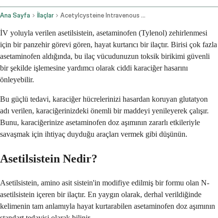
Ana Sayfa
İlaçlar
Acetylcysteine Intravenous Route
İV yoluyla verilen asetilsistein, asetaminofen (Tylenol) zehirlenmesi
için bir panzehir görevi gören, hayat kurtarıcı bir ilaçtır. Birisi çok fazla
asetaminofen aldığında, bu ilaç vücudunuzun toksik birikimi güvenli
bir şekilde işlemesine yardımcı olarak ciddi karaciğer hasarını
önleyebilir.
Bu güçlü tedavi, karaciğer hücrelerinizi hasardan koruyan glutatyon
adı verilen, karaciğerinizdeki önemli bir maddeyi yenileyerek çalışır.
Bunu, karaciğerinize asetaminofen doz aşımının zararlı etkileriyle
savaşmak için ihtiyaç duyduğu araçları vermek gibi düşünün.
Asetilsistein Nedir?
Asetilsistein, amino asit sistein'in modifiye edilmiş bir formu olan N-
asetilsistein içeren bir ilaçtır. En yaygın olarak, derhal verildiğinde
kelimenin tam anlamıyla hayat kurtarabilen asetaminofen doz aşımının
standart tedavisi olarak bilinir.