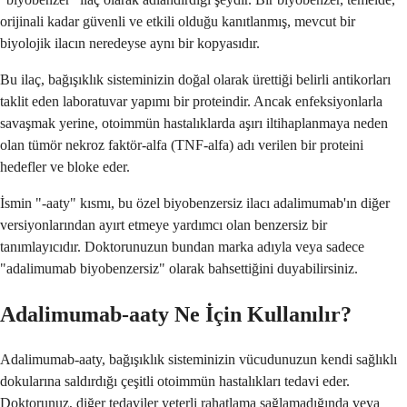
orijinali kadar güvenli ve etkili olduğu kanıtlanmış, mevcut bir
biyolojik ilacın neredeyse aynı bir kopyasıdır.
Bu ilaç, bağışıklık sisteminizin doğal olarak ürettiği belirli antikorları
taklit eden laboratuvar yapımı bir proteindir. Ancak enfeksiyonlarla
savaşmak yerine, otoimmün hastalıklarda aşırı iltihaplanmaya neden
olan tümör nekroz faktör-alfa (TNF-alfa) adı verilen bir proteini
hedefler ve bloke eder.
İsmin "-aaty" kısmı, bu özel biyobenzersiz ilacı adalimumab'ın diğer
versiyonlarından ayırt etmeye yardımcı olan benzersiz bir
tanımlayıcıdır. Doktorunuzun bundan marka adıyla veya sadece
"adalimumab biyobenzersiz" olarak bahsettiğini duyabilirsiniz.
Adalimumab-aaty Ne İçin Kullanılır?
Adalimumab-aaty, bağışıklık sisteminizin vücudunuzun kendi sağlıklı
dokularına saldırdığı çeşitli otoimmün hastalıkları tedavi eder.
Doktorunuz, diğer tedaviler yeterli rahatlama sağlamadığında veya