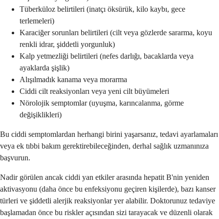
Tüberküloz belirtileri (inatçı öksürük, kilo kaybı, gece
terlemeleri)
Karaciğer sorunları belirtileri (cilt veya gözlerde sararma, koyu
renkli idrar, şiddetli yorgunluk)
Kalp yetmezliği belirtileri (nefes darlığı, bacaklarda veya
ayaklarda şişlik)
Alışılmadık kanama veya morarma
Ciddi cilt reaksiyonları veya yeni cilt büyümeleri
Nörolojik semptomlar (uyuşma, karıncalanma, görme
değişiklikleri)
Bu ciddi semptomlardan herhangi birini yaşarsanız, tedavi ayarlamaları
veya ek tıbbi bakım gerektirebileceğinden, derhal sağlık uzmanınıza
başvurun.
Nadir görülen ancak ciddi yan etkiler arasında hepatit B'nin yeniden
aktivasyonu (daha önce bu enfeksiyonu geçiren kişilerde), bazı kanser
türleri ve şiddetli alerjik reaksiyonlar yer alabilir. Doktorunuz tedaviye
başlamadan önce bu riskler açısından sizi tarayacak ve düzenli olarak