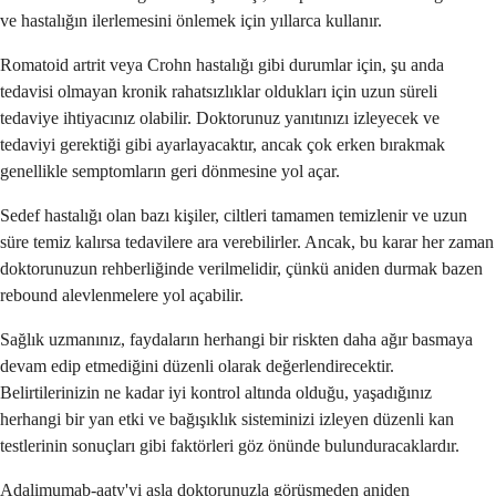
ve hastalığın ilerlemesini önlemek için yıllarca kullanır.
Romatoid artrit veya Crohn hastalığı gibi durumlar için, şu anda
tedavisi olmayan kronik rahatsızlıklar oldukları için uzun süreli
tedaviye ihtiyacınız olabilir. Doktorunuz yanıtınızı izleyecek ve
tedaviyi gerektiği gibi ayarlayacaktır, ancak çok erken bırakmak
genellikle semptomların geri dönmesine yol açar.
Sedef hastalığı olan bazı kişiler, ciltleri tamamen temizlenir ve uzun
süre temiz kalırsa tedavilere ara verebilirler. Ancak, bu karar her zaman
doktorunuzun rehberliğinde verilmelidir, çünkü aniden durmak bazen
rebound alevlenmelere yol açabilir.
Sağlık uzmanınız, faydaların herhangi bir riskten daha ağır basmaya
devam edip etmediğini düzenli olarak değerlendirecektir.
Belirtilerinizin ne kadar iyi kontrol altında olduğu, yaşadığınız
herhangi bir yan etki ve bağışıklık sisteminizi izleyen düzenli kan
testlerinin sonuçları gibi faktörleri göz önünde bulunduracaklardır.
Adalimumab-aaty'yi asla doktorunuzla görüşmeden aniden