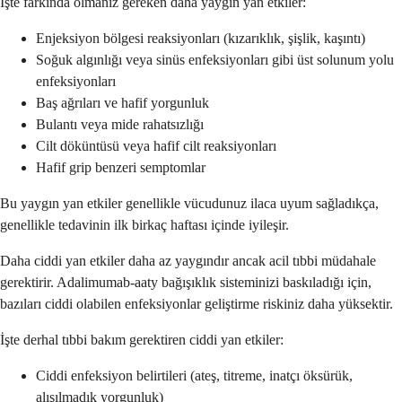
İşte farkında olmanız gereken daha yaygın yan etkiler:
Enjeksiyon bölgesi reaksiyonları (kızarıklık, şişlik, kaşıntı)
Soğuk algınlığı veya sinüs enfeksiyonları gibi üst solunum yolu
enfeksiyonları
Baş ağrıları ve hafif yorgunluk
Bulantı veya mide rahatsızlığı
Cilt döküntüsü veya hafif cilt reaksiyonları
Hafif grip benzeri semptomlar
Bu yaygın yan etkiler genellikle vücudunuz ilaca uyum sağladıkça,
genellikle tedavinin ilk birkaç haftası içinde iyileşir.
Daha ciddi yan etkiler daha az yaygındır ancak acil tıbbi müdahale
gerektirir. Adalimumab-aaty bağışıklık sisteminizi baskıladığı için,
bazıları ciddi olabilen enfeksiyonlar geliştirme riskiniz daha yüksektir.
İşte derhal tıbbi bakım gerektiren ciddi yan etkiler:
Ciddi enfeksiyon belirtileri (ateş, titreme, inatçı öksürük,
alışılmadık yorgunluk)