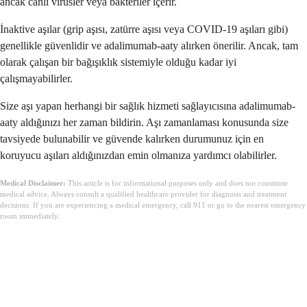
ancak canlı virüsler veya bakteriler içerir.
İnaktive aşılar (grip aşısı, zatürre aşısı veya COVID-19 aşıları gibi)
genellikle güvenlidir ve adalimumab-aaty alırken önerilir. Ancak, tam
olarak çalışan bir bağışıklık sistemiyle olduğu kadar iyi
çalışmayabilirler.
Size aşı yapan herhangi bir sağlık hizmeti sağlayıcısına adalimumab-
aaty aldığınızı her zaman bildirin. Aşı zamanlaması konusunda size
tavsiyede bulunabilir ve güvende kalırken durumunuz için en
koruyucu aşıları aldığınızdan emin olmanıza yardımcı olabilirler.
Medical Disclaimer:
This article is for informational purposes only and does not constitute
medical advice. Always consult a qualified healthcare provider for diagnosis and treatment
decisions. If you are experiencing a medical emergency, call 911 or go to the nearest emergency
room immediately.