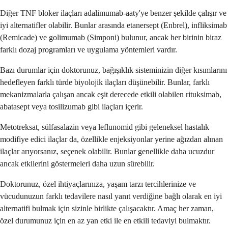
Diğer TNF bloker ilaçları adalimumab-aaty'ye benzer şekilde çalışır ve
iyi alternatifler olabilir. Bunlar arasında etanersept (Enbrel), infliksimab
(Remicade) ve golimumab (Simponi) bulunur, ancak her birinin biraz
farklı dozaj programları ve uygulama yöntemleri vardır.
Bazı durumlar için doktorunuz, bağışıklık sisteminizin diğer kısımlarını
hedefleyen farklı türde biyolojik ilaçları düşünebilir. Bunlar, farklı
mekanizmalarla çalışan ancak eşit derecede etkili olabilen rituksimab,
abatasept veya tosilizumab gibi ilaçları içerir.
Metotreksat, sülfasalazin veya leflunomid gibi geleneksel hastalık
modifiye edici ilaçlar da, özellikle enjeksiyonlar yerine ağızdan alınan
ilaçlar arıyorsanız, seçenek olabilir. Bunlar genellikle daha ucuzdur
ancak etkilerini göstermeleri daha uzun sürebilir.
Doktorunuz, özel ihtiyaçlarınıza, yaşam tarzı tercihlerinize ve
vücudunuzun farklı tedavilere nasıl yanıt verdiğine bağlı olarak en iyi
alternatifi bulmak için sizinle birlikte çalışacaktır. Amaç her zaman,
özel durumunuz için en az yan etki ile en etkili tedaviyi bulmaktır.