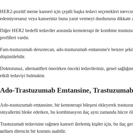
HER2-pozitif meme kanseri için çeşitli başka tedavi seçenekleri mevcutt
edemiyorsanız veya kanseriniz buna yanıt vermeyi durdurursa dikkate al
Diğer HER2 hedefli tedaviler arasında kemoterapi ile kombine trastuzum
profilleri vardır.
Fam-trastuzumab deruxtecan, ado-trastuzumab emtansine'e benzer şekilde
düşünülebilir.
Doktorunuz, alternatifleri önerirken önceki tedavileriniz, genel sağlığı
etkili tedaviyi bulmaktır.
Ado-Trastuzumab Emtansine, Trastuzumab
Ado-trastuzumab emtansine, bir kemoterapi bileşeni ekleyerek trastuzu
sinyallerini bloke ederken, bu kombinasyon ilaç aynı zamanda hücre öl
Trastuzumab tedavisine rağmen kanseri ilerlemiş kişiler için, bu ilaç gen
gelişen direncin bir kısmını aşabilir.