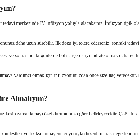
ıyım?
er tedavi merkezinde IV infüzyon yoluyla alacaksınız. İnfüzyon tipik ola
nunuz daha uzun sürebilir. İlk dozu iyi tolere ederseniz, sonraki tedavi
esi ve sonrasındaki günlerde bol su içerek iyi hidrate olmak daha iyi h
zaltmaya yardımcı olmak için infüzyonunuzdan önce size ilaç verecektir. B
üre Almalıyım?
uz kesin zamanlamayı özel durumunuza göre belirleyecektir. Çoğu insan, ila
 kan testleri ve fiziksel muayeneler yoluyla düzenli olarak değerlendire