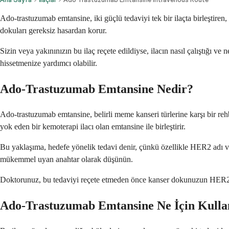
Ado-trastuzumab emtansine, iki güçlü tedaviyi tek bir ilaçta birleştiren,
dokuları gereksiz hasardan korur.
Sizin veya yakınınızın bu ilaç reçete edildiyse, ilacın nasıl çalıştığı v
hissetmenize yardımcı olabilir.
Ado-Trastuzumab Emtansine Nedir?
Ado-trastuzumab emtansine, belirli meme kanseri türlerine karşı bir rehbe
yok eden bir kemoterapi ilacı olan emtansine ile birleştirir.
Bu yaklaşıma, hedefe yönelik tedavi denir, çünkü özellikle HER2 adı ver
mükemmel uyan anahtar olarak düşünün.
Doktorunuz, bu tedaviyi reçete etmeden önce kanser dokunuzun HER2 protei
Ado-Trastuzumab Emtansine Ne İçin Kullan