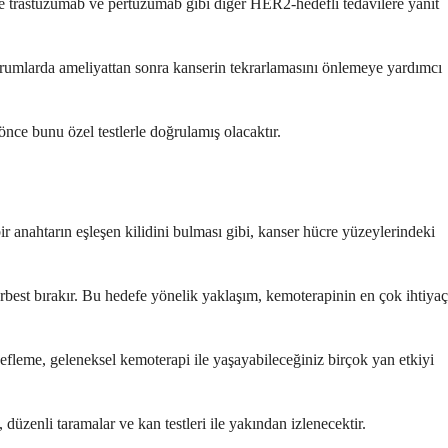
e trastuzumab ve pertuzumab gibi diğer HER2-hedefli tedavilere yanıt
 durumlarda ameliyattan sonra kanserin tekrarlamasını önlemeye yardımcı
nce bunu özel testlerle doğrulamış olacaktır.
bir anahtarın eşleşen kilidini bulması gibi, kanser hücre yüzeylerindeki
best bırakır. Bu hedefe yönelik yaklaşım, kemoterapinin en çok ihtiyaç
efleme, geleneksel kemoterapi ile yaşayabileceğiniz birçok yan etkiyi
 düzenli taramalar ve kan testleri ile yakından izlenecektir.