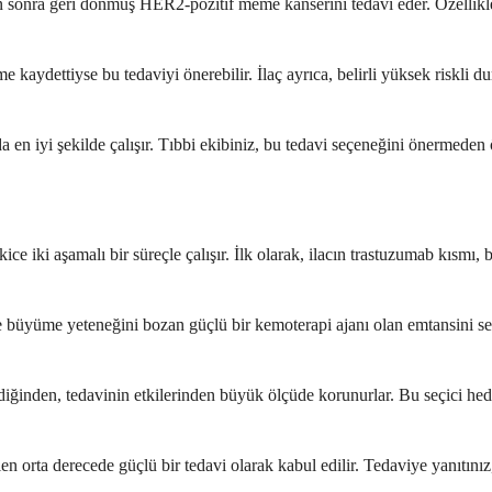
n sonra geri dönmüş HER2-pozitif meme kanserini tedavi eder. Özellikl
 kaydettiyse bu tedaviyi önerebilir. İlaç ayrıca, belirli yüksek riskli
en iyi şekilde çalışır. Tıbbi ekibiniz, bu tedavi seçeneğini önermeden ö
ce iki aşamalı bir süreçle çalışır. İlk olarak, ilacın trastuzumab kısmı, 
 büyüme yeteneğini bozan güçlü bir kemoterapi ajanı olan emtansini ser
diğinden, tedavinin etkilerinden büyük ölçüde korunurlar. Bu seçici hed
en orta derecede güçlü bir tedavi olarak kabul edilir. Tedaviye yanıtınız,