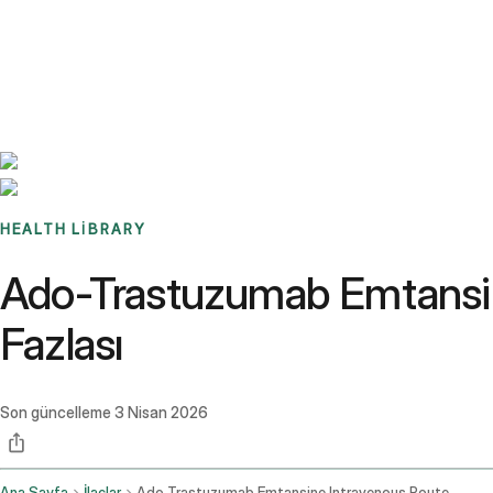
Benchmarks
Stories
FAQ
Sign up / Log in
HEALTH LIBRARY
Ado-Trastuzumab Emtansine 
Fazlası
Son güncelleme
3 Nisan 2026
Ana Sayfa
İlaçlar
Ado Trastuzumab Emtansine Intravenous Route