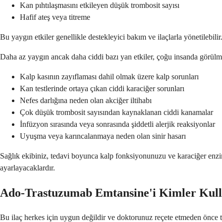
Kan pıhtılaşmasını etkileyen düşük trombosit sayısı
Hafif ateş veya titreme
Bu yaygın etkiler genellikle destekleyici bakım ve ilaçlarla yönetilebil
Daha az yaygın ancak daha ciddi bazı yan etkiler, çoğu insanda görülme
Kalp kasının zayıflaması dahil olmak üzere kalp sorunları
Kan testlerinde ortaya çıkan ciddi karaciğer sorunları
Nefes darlığına neden olan akciğer iltihabı
Çok düşük trombosit sayısından kaynaklanan ciddi kanamalar
İnfüzyon sırasında veya sonrasında şiddetli alerjik reaksiyonlar
Uyuşma veya karıncalanmaya neden olan sinir hasarı
Sağlık ekibiniz, tedavi boyunca kalp fonksiyonunuzu ve karaciğer enzimle
ayarlayacaklardır.
Ado-Trastuzumab Emtansine'i Kimler Kul
Bu ilaç herkes için uygun değildir ve doktorunuz reçete etmeden önce tıbb