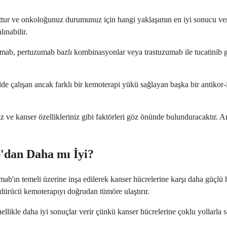
ur ve onkoloğunuz durumunuz için hangi yaklaşımın en iyi sonucu vereceğ
ınabilir.
ab, pertuzumab bazlı kombinasyonlar veya trastuzumab ile tucatinib gibi
 çalışan ancak farklı bir kemoterapi yükü sağlayan başka bir antikor-i
nız ve kanser özellikleriniz gibi faktörleri göz önünde bulunduracaktır. 
'dan Daha mı İyi?
mab'ın temeli üzerine inşa edilerek kanser hücrelerine karşı daha güçl
dürücü kemoterapıyı doğrudan tümöre ulaştırır.
ellikle daha iyi sonuçlar verir çünkü kanser hücrelerine çoklu yollarla s