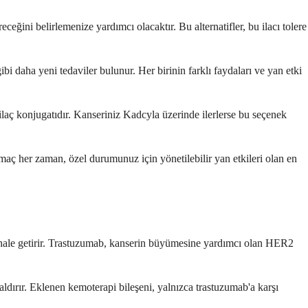
ini belirlemenize yardımcı olacaktır. Bu alternatifler, bu ilacı tolere
 daha yeni tedaviler bulunur. Her birinin farklı faydaları ve yan etki
laç konjugatıdır. Kanseriniz Kadcyla üzerinde ilerlerse bu seçenek
Amaç her zaman, özel durumunuz için yönetilebilir yan etkileri olan en
ü hale getirir. Trastuzumab, kanserin büyümesine yardımcı olan HER2
aldırır. Eklenen kemoterapi bileşeni, yalnızca trastuzumab'a karşı