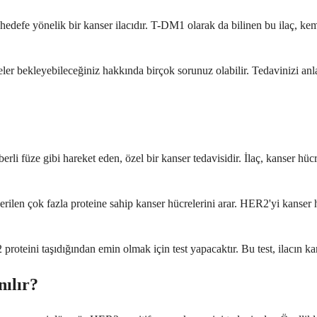
 hedefe yönelik bir kanser ilacıdır. T-DM1 olarak da bilinen bu ilaç, kem
e neler bekleyebileceğiniz hakkında birçok sorunuz olabilir. Tedavinizi a
rli füze gibi hareket eden, özel bir kanser tedavisidir. İlaç, kanser hüc
ilen çok fazla proteine sahip kanser hücrelerini arar. HER2'yi kanser hü
ni taşıdığından emin olmak için test yapacaktır. Bu test, ilacın kanseri
ılır?