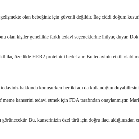
elişmekte olan bebeğiniz için güvenli değildir. İlaç ciddi doğum kusurl
onu olan kişiler genellikle farklı tedavi seçeneklerine ihtiyaç duyar. D
ilaç özellikle HER2 proteinini hedef alır. Bu tedavinin etkili olabilme
daviniz hakkında konuşurken her iki adı da kullandığını duyabilirsiniz v
f meme kanserini tedavi etmek için FDA tarafından onaylanmıştır. Marka
 görünecektir. Bu, kanserinizin özel türü için doğru ilacı aldığınızdan 