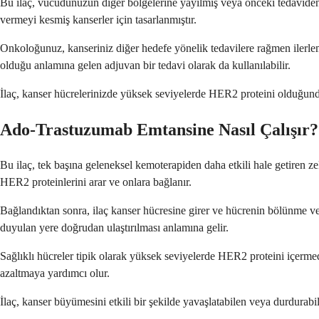
Bu ilaç, vücudunuzun diğer bölgelerine yayılmış veya önceki tedavide
vermeyi kesmiş kanserler için tasarlanmıştır.
Onkoloğunuz, kanseriniz diğer hedefe yönelik tedavilere rağmen ilerleme
olduğu anlamına gelen adjuvan bir tedavi olarak da kullanılabilir.
İlaç, kanser hücrelerinizde yüksek seviyelerde HER2 proteini olduğunda 
Ado-Trastuzumab Emtansine Nasıl Çalışır?
Bu ilaç, tek başına geleneksel kemoterapiden daha etkili hale getiren zeki
HER2 proteinlerini arar ve onlara bağlanır.
Bağlandıktan sonra, ilaç kanser hücresine girer ve hücrenin bölünme ve
duyulan yere doğrudan ulaştırılması anlamına gelir.
Sağlıklı hücreler tipik olarak yüksek seviyelerde HER2 proteini içerme
azaltmaya yardımcı olur.
İlaç, kanser büyümesini etkili bir şekilde yavaşlatabilen veya durdurabil