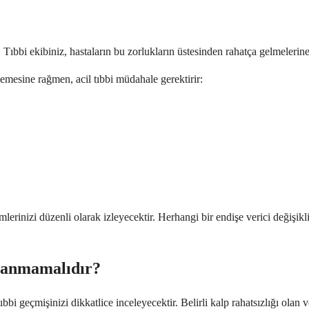
ir. Tıbbi ekibiniz, hastaların bu zorlukların üstesinden rahatça gelmele
mesine rağmen, acil tıbbi müdahale gerektirir:
rinizi düzenli olarak izleyecektir. Herhangi bir endişe verici değişikli
lanmamalıdır?
i geçmişinizi dikkatlice inceleyecektir. Belirli kalp rahatsızlığı olan v