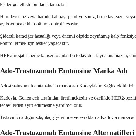
kişiler genellikle bu ilacı alamazlar.
Hamileyseniz veya hamile kalmayı planlıyorsanız, bu tedavi sizin veya g
ay boyunca etkili doğum kontrolü esastır.
Şiddetli karaciğer hastalığı veya önemli ölçüde zayıflamış kalp fonksiy
kontrol etmek için testler yapacaktır.
HER2-negatif meme kanseri olanlar bu tedaviden faydalanamazlar, çünkü 
Ado-Trastuzumab Emtansine Marka Adı
Ado-trastuzumab emtansine'in marka adı Kadcyla'dır. Sağlık ekibinizin te
Kadcyla, Genentech tarafından üretilmektedir ve özellikle HER2-poziti
tedavilerden ayırt edilmesine yardımcı olur.
Tedavinizi aldığınızda, ilaç şişelerinde ve evraklarda Kadcyla marka adı
Ado-Trastuzumab Emtansine Alternatifleri