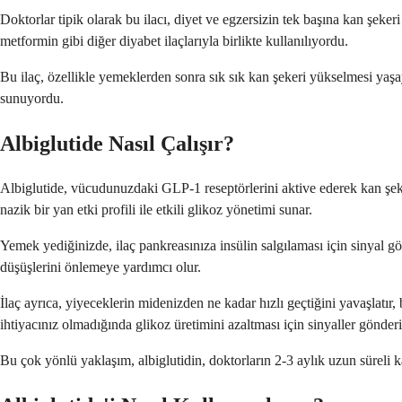
Doktorlar tipik olarak bu ilacı, diyet ve egzersizin tek başına kan şeker
metformin gibi diğer diyabet ilaçlarıyla birlikte kullanılıyordu.
Bu ilaç, özellikle yemeklerden sonra sık sık kan şekeri yükselmesi yaşay
sunuyordu.
Albiglutide Nasıl Çalışır?
Albiglutide, vücudunuzdaki GLP-1 reseptörlerini aktive ederek kan şekeri 
nazik bir yan etki profili ile etkili glikoz yönetimi sunar.
Yemek yediğinizde, ilaç pankreasınıza insülin salgılaması için sinyal gön
düşüşlerini önlemeye yardımcı olur.
İlaç ayrıca, yiyeceklerin midenizden ne kadar hızlı geçtiğini yavaşlatı
ihtiyacınız olmadığında glikoz üretimini azaltması için sinyaller gönderi
Bu çok yönlü yaklaşım, albiglutidin, doktorların 2-3 aylık uzun süreli 