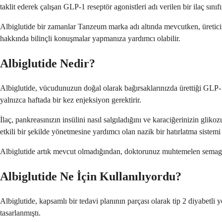
taklit ederek çalışan GLP-1 reseptör agonistleri adı verilen bir ilaç sınıfın
Albiglutide bir zamanlar Tanzeum marka adı altında mevcutken, üreticin
hakkında bilinçli konuşmalar yapmanıza yardımcı olabilir.
Albiglutide Nedir?
Albiglutide, vücudunuzun doğal olarak bağırsaklarınızda ürettiği GLP-1
yalnızca haftada bir kez enjeksiyon gerektirir.
İlaç, pankreasınızın insülini nasıl salgıladığını ve karaciğerinizin gli
etkili bir şekilde yönetmesine yardımcı olan nazik bir hatırlatma sistem
Albiglutide artık mevcut olmadığından, doktorunuz muhtemelen semaglutid 
Albiglutide Ne İçin Kullanılıyordu?
Albiglutide, kapsamlı bir tedavi planının parçası olarak tip 2 diyabetli
tasarlanmıştı.