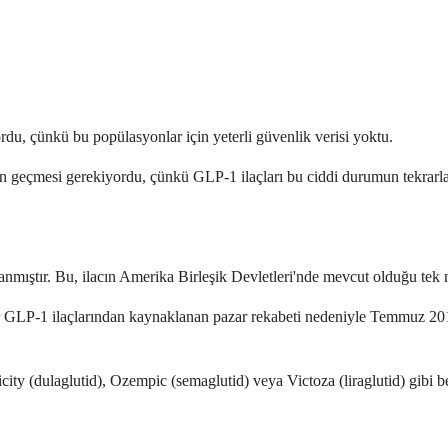
rdu, çünkü bu popülasyonlar için yeterli güvenlik verisi yoktu.
en geçmesi gerekiyordu, çünkü GLP-1 ilaçları bu ciddi durumun tekrarlama
mıştır. Bu, ilacın Amerika Birleşik Devletleri'nde mevcut olduğu tek 
er GLP-1 ilaçlarından kaynaklanan pazar rekabeti nedeniyle Temmuz 2018
y (dulaglutid), Ozempic (semaglutid) veya Victoza (liraglutid) gibi ben