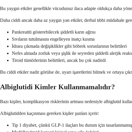
Bu yaygın etkiler genellikle vücudunuz ilaca adapte oldukça daha yönetil
Daha ciddi ancak daha az yaygın yan etkiler, derhal tıbbi müdahale gerekt
Pankreatiti gösterebilecek şiddetli karın ağrısı
Sıvıların tutulmasını engelleyen inatçı kusma
İdrara çıkmada değişiklikler gibi böbrek sorunlarının belirtileri
Nefes almada zorluk veya şişlik ile seyreden şiddetli alerjik reak
Tiroid tümörlerinin belirtileri, ancak bu çok nadirdi
Bu ciddi etkiler nadir görülse de, uyarı işaretlerini bilmek ve ortaya çı
Albiglutidi Kimler Kullanmamalıdır?
Bazı kişiler, komplikasyon risklerinin artması nedeniyle albiglutid kull
Albiglutidden kaçınması gereken kişiler şunları içerir:
Tip 1 diyabet, çünkü GLP-1 ilaçları bu durum için tasarlanmamış