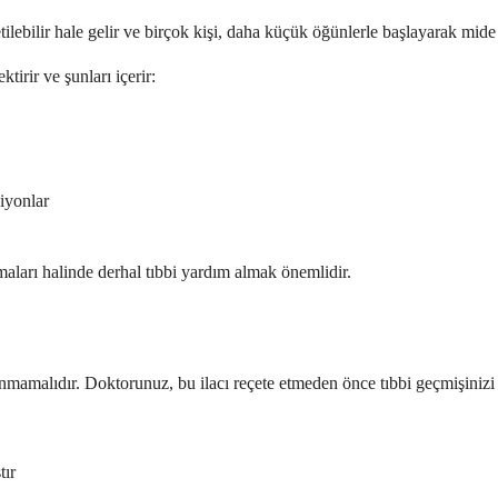
ebilir hale gelir ve birçok kişi, daha küçük öğünlerle başlayarak mide bu
irir ve şunları içerir:
siyonlar
kmaları halinde derhal tıbbi yardım almak önemlidir.
anmamalıdır. Doktorunuz, bu ilacı reçete etmeden önce tıbbi geçmişinizi 
tır