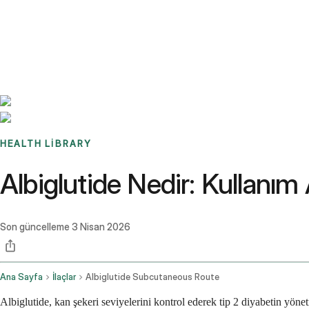
Benchmarks
Stories
FAQ
Sign up / Log in
HEALTH LIBRARY
Albiglutide Nedir: Kullanım 
Son güncelleme
3 Nisan 2026
Ana Sayfa
İlaçlar
Albiglutide Subcutaneous Route
Albiglutide, kan şekeri seviyelerini kontrol ederek tip 2 diyabetin yöne