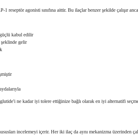
-1 reseptör agonisti sınıfına aittir. Bu ilaçlar benzer şekilde çalışır anc
güçlü kabul edilir
 şeklinde gelir
ek
şmiştir
aydalarıyla
tide'i ne kadar iyi tolere ettiğinize bağlı olarak en iyi alternatifi seçm
 hususları incelemeyi içerir. Her iki ilaç da aynı mekanizma üzerinden çalı