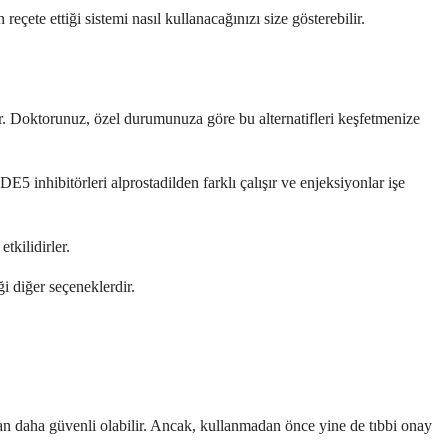
çete ettiği sistemi nasıl kullanacağınızı size gösterebilir.
ur. Doktorunuz, özel durumunuza göre bu alternatifleri keşfetmenize
DE5 inhibitörleri alprostadilden farklı çalışır ve enjeksiyonlar işe
tkilidirler.
i diğer seçeneklerdir.
ından daha güvenli olabilir. Ancak, kullanmadan önce yine de tıbbi onay