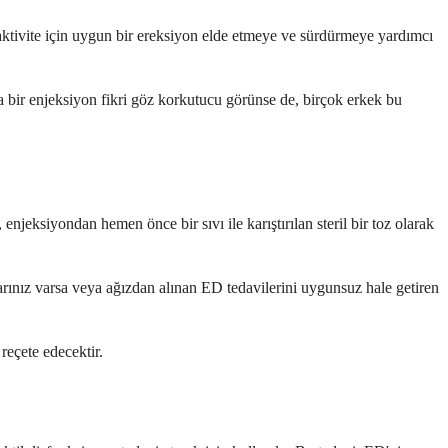
el aktivite için uygun bir ereksiyon elde etmeye ve sürdürmeye yardımcı
ta bir enjeksiyon fikri göz korkutucu görünse de, birçok erkek bu
njeksiyondan hemen önce bir sıvı ile karıştırılan steril bir toz olarak
klarınız varsa veya ağızdan alınan ED tedavilerini uygunsuz hale getiren
reçete edecektir.