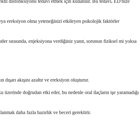
ktil disfonksiyonu tedavi etmek için kullanılır. Bu tedavi, ED'nize
veya ereksiyon olma yeteneğinizi etkileyen psikolojik faktörler
ler sırasında, enjeksiyona verdiğiniz yanıt, sorunun fiziksel mi yoksa
 dışarı akışını azaltır ve ereksiyon oluşturur.
oku üzerinde doğrudan etki eder, bu nedenle oral ilaçların işe yaramadığı
lanmak daha fazla hazırlık ve beceri gerektirir.