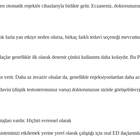
 otomatik enjektör cihazlarıyla birlikte gelir. Eczaneniz, doktorunuzun re
ok fazla yan etkiye neden olursa, birkaç farklı tedavi seçeneği mevcutt
l ilaçlar genellikle ilk olarak denenir çünkü kullanımı daha kolaydır. Bu P
n verir. Daha az invaziv olsalar da, genellikle enjeksiyonlardan daha az e
davisi (düşük testosteronunuz varsa) doktorunuzun sizinle görüşebileceğ
ajları vardır. Hiçbiri evrensel olarak
 sisteminizi etkilemek yerine yerel olarak çalıştığı için oral ED ilaçlar