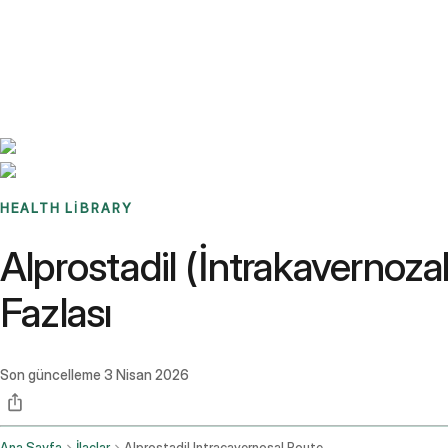
Benchmarks
Stories
FAQ
Sign up / Log in
HEALTH LIBRARY
Alprostadil (İntrakavernozal
Fazlası
Son güncelleme
3 Nisan 2026
Ana Sayfa
İlaçlar
Alprostadil Intracavernosal Route