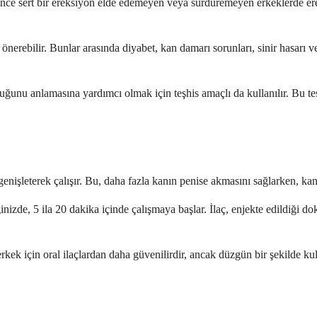
erince sert bir ereksiyon elde edemeyen veya sürdüremeyen erkeklerde ere
 önerebilir. Bunlar arasında diyabet, kan damarı sorunları, sinir hasarı 
unu anlamasına yardımcı olmak için teşhis amaçlı da kullanılır. Bu test
enişleterek çalışır. Bu, daha fazla kanın penise akmasını sağlarken, kanın
inizde, 5 ila 20 dakika içinde çalışmaya başlar. İlaç, enjekte edildiği d
rkek için oral ilaçlardan daha güvenilirdir, ancak düzgün bir şekilde kul