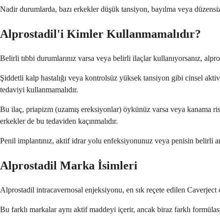
Nadir durumlarda, bazı erkekler düşük tansiyon, bayılma veya düzensiz ka
Alprostadil'i Kimler Kullanmamalıdır?
Belirli tıbbi durumlarınız varsa veya belirli ilaçlar kullanıyorsanız, a
Şiddetli kalp hastalığı veya kontrolsüz yüksek tansiyon gibi cinsel akti
tedaviyi kullanmamalıdır.
Bu ilaç, priapizm (uzamış ereksiyonlar) öykünüz varsa veya kanama riskin
erkekler de bu tedaviden kaçınmalıdır.
Penil implantınız, aktif idrar yolu enfeksiyonunuz veya penisin belirli 
Alprostadil Marka İsimleri
Alprostadil intracavernosal enjeksiyonu, en sık reçete edilen Caverject
Bu farklı markalar aynı aktif maddeyi içerir, ancak biraz farklı formüla