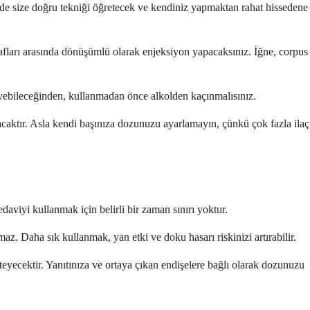
izde size doğru tekniği öğretecek ve kendiniz yapmaktan rahat hissedene
rafları arasında dönüşümlü olarak enjeksiyon yapacaksınız. İğne, corpus
leyebileceğinden, kullanmadan önce alkolden kaçınmalısınız.
racaktır. Asla kendi başınıza dozunuzu ayarlamayın, çünkü çok fazla ilaç
edaviyi kullanmak için belirli bir zaman sınırı yoktur.
z. Daha sık kullanmak, yan etki ve doku hasarı riskinizi artırabilir.
teyecektir. Yanıtınıza ve ortaya çıkan endişelere bağlı olarak dozunuzu