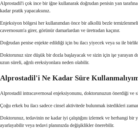
Alprostadil'i çok ince bir iğne kullanarak doğrudan penisin yan tarafı
kadar pratik yapacaksınız.
Enjeksiyon bölgesi her kullanımdan önce bir alkollü bezle temizlenmeli
cavernosum'a girer, görünür damarlardan ve üretradan kaçınır.
Doğrudan penise enjekte edildiği için bu ilacı yiyecek veya su ile bir
Doktorunuz size düşük bir dozla başlayacak ve sizin için işe yarayan do
uzun süreli, ağrılı ereksiyonlara neden olabilir.
Alprostadil'i Ne Kadar Süre Kullanmalıyı
Alprostadil intracavernosal enjeksiyonunu, doktorunuzun önerdiği ve sizin
Çoğu erkek bu ilacı sadece cinsel aktivitede bulunmak istedikleri zaman,
Doktorunuz, tedavinin ne kadar iyi çalıştığını izlemek ve herhangi bir y
ayarlayabilir veya tedavi planınızda değişiklikler önerebilir.