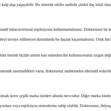
lp atışı yaşayabilir. Bu sistemik etkiler nadirdir çünkü ilaç lokal olara
lprostadil intracavernosal enjeksiyonu kullanmamalısınız. Doktorunuz bu t
viteyi tavsiye edilmeyen durumlarda bu ilaçtan kaçınmalısınız. Orak hücre
i önemli ölçüde artıran kan sulandırıcılar kullanıyorsanız uygun değildir
anatomik anormallikleri varsa, doktorunuz muhtemelen alternatif tedavile
 olmak üzere çeşitli marka isimleri altında mevcuttur. Diğer marka isim
syonlara veya enjeksiyon sistemlerine sahip olabilir. Doktorunuz, ihtiya