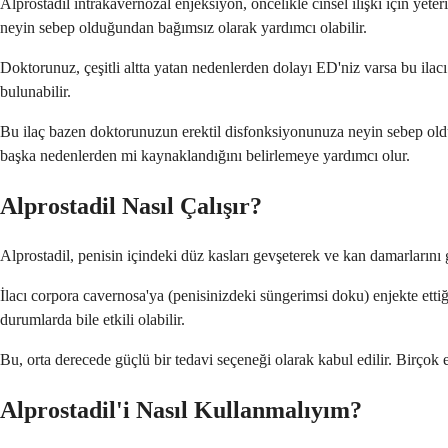
Alprostadil intrakavernozal enjeksiyon, öncelikle cinsel ilişki için yet
neyin sebep olduğundan bağımsız olarak yardımcı olabilir.
Doktorunuz, çeşitli altta yatan nedenlerden dolayı ED'niz varsa bu ilacı
bulunabilir.
Bu ilaç bazen doktorunuzun erektil disfonksiyonunuza neyin sebep olduğ
başka nedenlerden mi kaynaklandığını belirlemeye yardımcı olur.
Alprostadil Nasıl Çalışır?
Alprostadil, penisin içindeki düz kasları gevşeterek ve kan damarlarını g
İlacı corpora cavernosa'ya (penisinizdeki süngerimsi doku) enjekte ettiğ
durumlarda bile etkili olabilir.
Bu, orta derecede güçlü bir tedavi seçeneği olarak kabul edilir. Birçok e
Alprostadil'i Nasıl Kullanmalıyım?