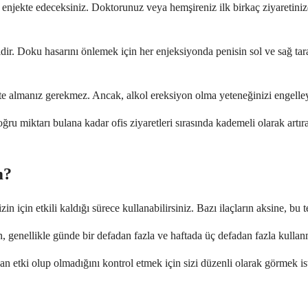
na enjekte edeceksiniz. Doktorunuz veya hemşireniz ilk birkaç ziyaretin
dir. Doku hasarını önlemek için her enjeksiyonda penisin sol ve sağ ta
likte almanız gerekmez. Ancak, alkol ereksiyon olma yeteneğinizi engel
ğru miktarı bulana kadar ofis ziyaretleri sırasında kademeli olarak artı
m?
 için etkili kaldığı sürece kullanabilirsiniz. Bazı ilaçların aksine, bu t
 genellikle günde bir defadan fazla ve haftada üç defadan fazla kullanma
an etki olup olmadığını kontrol etmek için sizi düzenli olarak görmek is