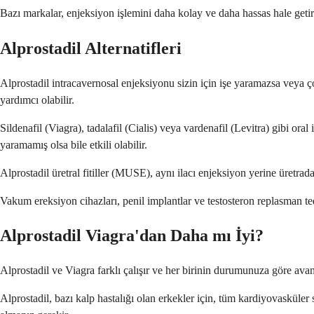
Bazı markalar, enjeksiyon işlemini daha kolay ve daha hassas hale getiren
Alprostadil Alternatifleri
Alprostadil intracavernosal enjeksiyonu sizin için işe yaramazsa veya ç
yardımcı olabilir.
Sildenafil (Viagra), tadalafil (Cialis) veya vardenafil (Levitra) gibi ora
yaramamış olsa bile etkili olabilir.
Alprostadil üretral fitiller (MUSE), aynı ilacı enjeksiyon yerine üretrada
Vakum ereksiyon cihazları, penil implantlar ve testosteron replasman te
Alprostadil Viagra'dan Daha mı İyi?
Alprostadil ve Viagra farklı çalışır ve her birinin durumunuza göre avant
Alprostadil, bazı kalp hastalığı olan erkekler için, tüm kardiyovasküler