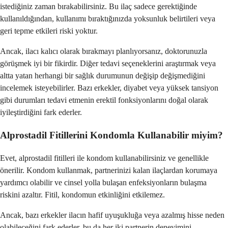
istediğiniz zaman bırakabilirsiniz. Bu ilaç sadece gerektiğinde
kullanıldığından, kullanımı bıraktığınızda yoksunluk belirtileri veya
geri tepme etkileri riski yoktur.
Ancak, ilacı kalıcı olarak bırakmayı planlıyorsanız, doktorunuzla
görüşmek iyi bir fikirdir. Diğer tedavi seçeneklerini araştırmak veya
altta yatan herhangi bir sağlık durumunun değişip değişmediğini
incelemek isteyebilirler. Bazı erkekler, diyabet veya yüksek tansiyon
gibi durumları tedavi etmenin erektil fonksiyonlarını doğal olarak
iyileştirdiğini fark ederler.
Alprostadil Fitillerini Kondomla Kullanabilir miyim?
Evet, alprostadil fitilleri ile kondom kullanabilirsiniz ve genellikle
önerilir. Kondom kullanmak, partnerinizi kalan ilaçlardan korumaya
yardımcı olabilir ve cinsel yolla bulaşan enfeksiyonların bulaşma
riskini azaltır. Fitil, kondomun etkinliğini etkilemez.
Ancak, bazı erkekler ilacın hafif uyuşukluğa veya azalmış hisse neden
olabileceğini fark ederler, bu da her iki partnerin deneyimini