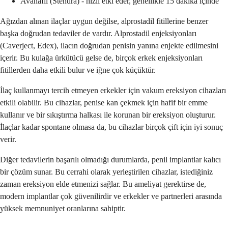
Avanafil (Stendra) - hızlı etki eder, genellikle 15 dakika içinde
Ağızdan alınan ilaçlar uygun değilse, alprostadil fitillerine benzer
başka doğrudan tedaviler de vardır. Alprostadil enjeksiyonları
(Caverject, Edex), ilacın doğrudan penisin yanına enjekte edilmesini
içerir. Bu kulağa ürkütücü gelse de, birçok erkek enjeksiyonları
fitillerden daha etkili bulur ve iğne çok küçüktür.
İlaç kullanmayı tercih etmeyen erkekler için vakum ereksiyon cihazları
etkili olabilir. Bu cihazlar, penise kan çekmek için hafif bir emme
kullanır ve bir sıkıştırma halkası ile korunan bir ereksiyon oluşturur.
İlaçlar kadar spontane olmasa da, bu cihazlar birçok çift için iyi sonuç
verir.
Diğer tedavilerin başarılı olmadığı durumlarda, penil implantlar kalıcı
bir çözüm sunar. Bu cerrahi olarak yerleştirilen cihazlar, istediğiniz
zaman ereksiyon elde etmenizi sağlar. Bu ameliyat gerektirse de,
modern implantlar çok güvenilirdir ve erkekler ve partnerleri arasında
yüksek memnuniyet oranlarına sahiptir.