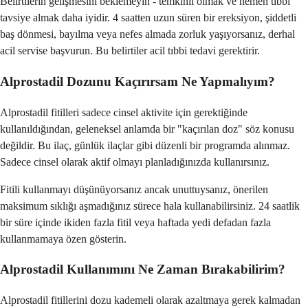
Belirtilerin gelişmesini beklemeyin - temkinli olmak ve hemen tıbbi
tavsiye almak daha iyidir. 4 saatten uzun süren bir ereksiyon, şiddetli
baş dönmesi, bayılma veya nefes almada zorluk yaşıyorsanız, derhal
acil servise başvurun. Bu belirtiler acil tıbbi tedavi gerektirir.
Alprostadil Dozunu Kaçırırsam Ne Yapmalıyım?
Alprostadil fitilleri sadece cinsel aktivite için gerektiğinde
kullanıldığından, geleneksel anlamda bir "kaçırılan doz" söz konusu
değildir. Bu ilaç, günlük ilaçlar gibi düzenli bir programda alınmaz.
Sadece cinsel olarak aktif olmayı planladığınızda kullanırsınız.
Fitili kullanmayı düşünüyorsanız ancak unuttuysanız, önerilen
maksimum sıklığı aşmadığınız sürece hala kullanabilirsiniz. 24 saatlik
bir süre içinde ikiden fazla fitil veya haftada yedi defadan fazla
kullanmamaya özen gösterin.
Alprostadil Kullanımını Ne Zaman Bırakabilirim?
Alprostadil fitillerini dozu kademeli olarak azaltmaya gerek kalmadan