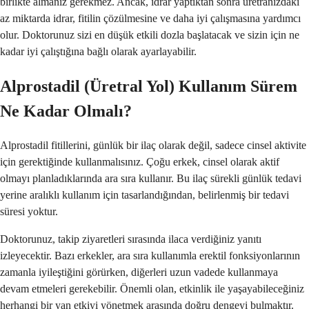
birlikte almanız gerekmez. Ancak, idrar yaptıktan sonra üretranızdaki
az miktarda idrar, fitilin çözülmesine ve daha iyi çalışmasına yardımcı
olur. Doktorunuz sizi en düşük etkili dozla başlatacak ve sizin için ne
kadar iyi çalıştığına bağlı olarak ayarlayabilir.
Alprostadil (Üretral Yol) Kullanım Sürem
Ne Kadar Olmalı?
Alprostadil fitillerini, günlük bir ilaç olarak değil, sadece cinsel aktivite
için gerektiğinde kullanmalısınız. Çoğu erkek, cinsel olarak aktif
olmayı planladıklarında ara sıra kullanır. Bu ilaç sürekli günlük tedavi
yerine aralıklı kullanım için tasarlandığından, belirlenmiş bir tedavi
süresi yoktur.
Doktorunuz, takip ziyaretleri sırasında ilaca verdiğiniz yanıtı
izleyecektir. Bazı erkekler, ara sıra kullanımla erektil fonksiyonlarının
zamanla iyileştiğini görürken, diğerleri uzun vadede kullanmaya
devam etmeleri gerekebilir. Önemli olan, etkinlik ile yaşayabileceğiniz
herhangi bir yan etkiyi yönetmek arasında doğru dengeyi bulmaktır.