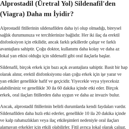
Alprostadil (Üretral Yol) Sildenafil'den
(Viagra) Daha mı İyidir?
Alprostadil fitillerinin sildenafilden daha iyi olup olmadığı, bireysel
sağlık durumunuza ve tercihlerinize bağlıdır. Her iki ilaç da erektil
disfonksiyon için etkilidir, ancak farklı şekillerde çalışır ve farklı
avantajlara sahiptir. Çoğu doktor, kullanımı daha kolay ve daha az
lokal yan etkisi olduğu için sildenafil gibi oral ilaçlarla başlar.
Sildenafil, birçok erkek için bazı açık avantajlara sahiptir. Basit bir hap
olarak alınır, erektil disfonksiyonu olan çoğu erkek için işe yarar ve
yan etkiler genellikle hafif ve geçicidir. Yiyecekle veya yiyeceksiz
alabilirsiniz ve genellikle 30 ila 60 dakika içinde etki eder. Birçok
erkek, oral ilaçları fitillerden daha uygun ve daha az invaziv bulur.
Ancak, alprostadil fitillerinin belirli durumlarda kendi faydaları vardır.
Sildenafilden daha hızlı etki ederler, genellikle 10 ila 20 dakika içinde
ve kalp rahatsızlıkları veya ilaç etkileşimleri nedeniyle oral ilaçları
alamayan erkekler için etkili olabilirler. Fitil ayrıca lokal olarak çalışır,