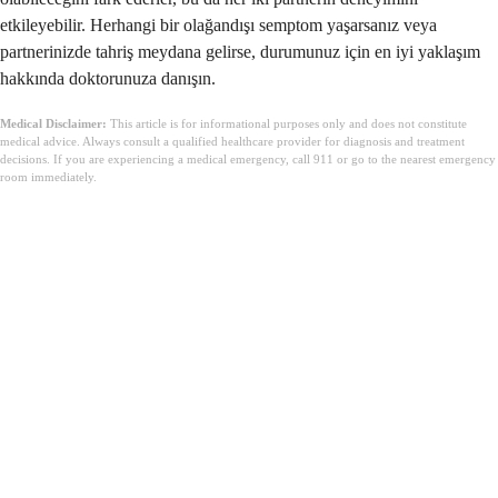
etkileyebilir. Herhangi bir olağandışı semptom yaşarsanız veya
partnerinizde tahriş meydana gelirse, durumunuz için en iyi yaklaşım
hakkında doktorunuza danışın.
Medical Disclaimer:
This article is for informational purposes only and does not constitute
medical advice. Always consult a qualified healthcare provider for diagnosis and treatment
decisions. If you are experiencing a medical emergency, call 911 or go to the nearest emergency
room immediately.