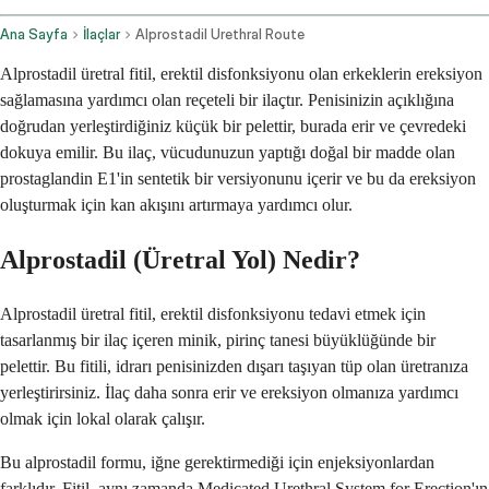
Ana Sayfa
İlaçlar
Alprostadil Urethral Route
Alprostadil üretral fitil, erektil disfonksiyonu olan erkeklerin ereksiyon
sağlamasına yardımcı olan reçeteli bir ilaçtır. Penisinizin açıklığına
doğrudan yerleştirdiğiniz küçük bir pelettir, burada erir ve çevredeki
dokuya emilir. Bu ilaç, vücudunuzun yaptığı doğal bir madde olan
prostaglandin E1'in sentetik bir versiyonunu içerir ve bu da ereksiyon
oluşturmak için kan akışını artırmaya yardımcı olur.
Alprostadil (Üretral Yol) Nedir?
Alprostadil üretral fitil, erektil disfonksiyonu tedavi etmek için
tasarlanmış bir ilaç içeren minik, pirinç tanesi büyüklüğünde bir
pelettir. Bu fitili, idrarı penisinizden dışarı taşıyan tüp olan üretranıza
yerleştirirsiniz. İlaç daha sonra erir ve ereksiyon olmanıza yardımcı
olmak için lokal olarak çalışır.
Bu alprostadil formu, iğne gerektirmediği için enjeksiyonlardan
farklıdır. Fitil, aynı zamanda Medicated Urethral System for Erection'ın