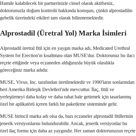
Hamile kalabilecek bir partnerinizle cinsel olarak aktifseniz,
doktorunuzla doğum kontrolü hakkında konuşun, çünkü alprostadilin
gebelik üzerindeki etkileri tam olarak bilinmemektedir.
Alprostadil (Üretral Yol) Marka İsimleri
Alprostadil üretral fitil için en yaygın marka adı, Medicated Urethral
System for Erection'ın kısaltması olan MUSE'dur. Doktorunuz bu ilacı
reçete ettiğinde veya eczaneden aldığınızda büyük olasılıkla
göreceğiniz marka adıdır.
MUSE, Vivus, Inc. tarafından üretilmektedir ve 1990'ların sonlarından
beri Amerika Birleşik Devletleri'nde mevcuttur. İlaç, fitili ve
yerleştirmeyi daha kolay ve daha rahat hale getirmek için tasarlanmış
özel bir aplikatörü içeren farklı bir paketleme sisteminde gelir.
MUSE birincil marka adı olsa da, bazı eczaneler alprostadil fitillerinin
jenerik versiyonlarını bulundurabilir. Ancak, jenerik versiyonlar bu
özel ilaç formu için daha az yaygındır. Her zaman doktorunuzun reçete