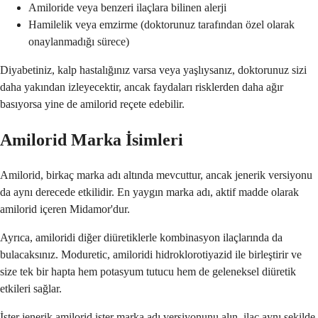
Amiloride veya benzeri ilaçlara bilinen alerji
Hamilelik veya emzirme (doktorunuz tarafından özel olarak
onaylanmadığı sürece)
Diyabetiniz, kalp hastalığınız varsa veya yaşlıysanız, doktorunuz sizi
daha yakından izleyecektir, ancak faydaları risklerden daha ağır
basıyorsa yine de amilorid reçete edebilir.
Amilorid Marka İsimleri
Amilorid, birkaç marka adı altında mevcuttur, ancak jenerik versiyonu
da aynı derecede etkilidir. En yaygın marka adı, aktif madde olarak
amilorid içeren Midamor'dur.
Ayrıca, amiloridi diğer diüretiklerle kombinasyon ilaçlarında da
bulacaksınız. Moduretic, amiloridi hidroklorotiyazid ile birleştirir ve
size tek bir hapta hem potasyum tutucu hem de geleneksel diüretik
etkileri sağlar.
İster jenerik amilorid ister marka adı versiyonunu alın, ilaç aynı şekilde