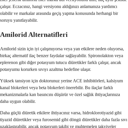
çalışır. Eczacınız, hangi versiyonu aldığınızı anlamanıza yardımcı
olabilir ve markalar arasında geçiş yapma konusunda herhangi bir
soruyu yanıtlayabilir.
Amilorid Alternatifleri
Amilorid sizin için iyi çalışmıyorsa veya yan etkilere neden oluyorsa,
birkaç alternatif ilaç benzer faydalar sağlayabilir. Spironolakton veya
eplerenon gibi diğer potasyum tutucu diüretikler farklı çalışır, ancak
potasyumu korurken sıvıyı azaltma hedefine ulaşır.
Yüksek tansiyon için doktorunuz yerine ACE inhibitörleri, kalsiyum
kanal blokerleri veya beta blokerleri önerebilir. Bu ilaçlar farklı
mekanizmalarla kan basıncını düşürür ve özel sağlık ihtiyaçlarınıza
daha uygun olabilir.
Daha güçlü diüretik etkilere ihtiyacınız varsa, hidroklorotiyazid gibi
tiyazid diüretikler veya furosemid gibi döngü diüretikler daha fazla sıvı
uzaklaştırabilir, ancak potasyum takibi ve muhtemelen takviyeler