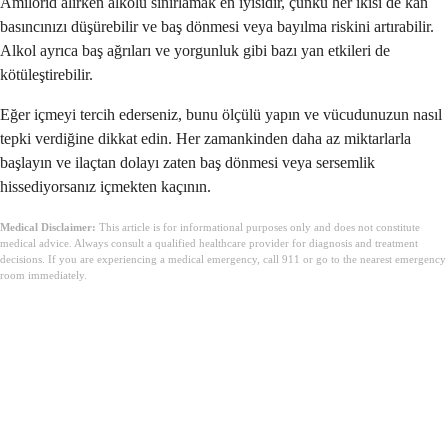
Amilorid alırken alkolü sınırlamak en iyisidir, çünkü her ikisi de kan
basıncınızı düşürebilir ve baş dönmesi veya bayılma riskini artırabilir.
Alkol ayrıca baş ağrıları ve yorgunluk gibi bazı yan etkileri de
kötüleştirebilir.
Eğer içmeyi tercih ederseniz, bunu ölçülü yapın ve vücudunuzun nasıl
tepki verdiğine dikkat edin. Her zamankinden daha az miktarlarla
başlayın ve ilaçtan dolayı zaten baş dönmesi veya sersemlik
hissediyorsanız içmekten kaçının.
Medical Disclaimer:
This article is for informational purposes only and does not constitute
medical advice. Always consult a qualified healthcare provider for diagnosis and treatment
decisions. If you are experiencing a medical emergency, call 911 or go to the nearest emergency
room immediately.