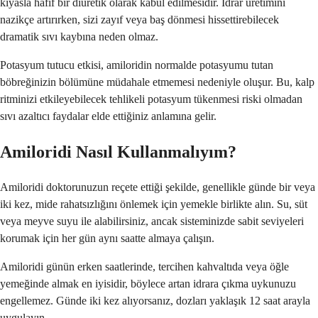
kıyasla hafif bir diüretik olarak kabul edilmesidir. İdrar üretimini
nazikçe artırırken, sizi zayıf veya baş dönmesi hissettirebilecek
dramatik sıvı kaybına neden olmaz.
Potasyum tutucu etkisi, amiloridin normalde potasyumu tutan
böbreğinizin bölümüne müdahale etmemesi nedeniyle oluşur. Bu, kalp
ritminizi etkileyebilecek tehlikeli potasyum tükenmesi riski olmadan
sıvı azaltıcı faydalar elde ettiğiniz anlamına gelir.
Amiloridi Nasıl Kullanmalıyım?
Amiloridi doktorunuzun reçete ettiği şekilde, genellikle günde bir veya
iki kez, mide rahatsızlığını önlemek için yemekle birlikte alın. Su, süt
veya meyve suyu ile alabilirsiniz, ancak sisteminizde sabit seviyeleri
korumak için her gün aynı saatte almaya çalışın.
Amiloridi günün erken saatlerinde, tercihen kahvaltıda veya öğle
yemeğinde almak en iyisidir, böylece artan idrara çıkma uykunuzu
engellemez. Günde iki kez alıyorsanız, dozları yaklaşık 12 saat arayla
uygulayın.