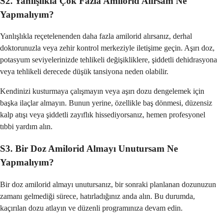
S2. Yanlışlıkla Çok Fazla Amilorid Alırsam Ne
Yapmalıyım?
Yanlışlıkla reçetelenenden daha fazla amilorid alırsanız, derhal
doktorunuzla veya zehir kontrol merkeziyle iletişime geçin. Aşırı doz,
potasyum seviyelerinizde tehlikeli değişikliklere, şiddetli dehidrasyona
veya tehlikeli derecede düşük tansiyona neden olabilir.
Kendinizi kusturmaya çalışmayın veya aşırı dozu dengelemek için
başka ilaçlar almayın. Bunun yerine, özellikle baş dönmesi, düzensiz
kalp atışı veya şiddetli zayıflık hissediyorsanız, hemen profesyonel
tıbbi yardım alın.
S3. Bir Doz Amilorid Almayı Unutursam Ne
Yapmalıyım?
Bir doz amilorid almayı unutursanız, bir sonraki planlanan dozunuzun
zamanı gelmediği sürece, hatırladığınız anda alın. Bu durumda,
kaçırılan dozu atlayın ve düzenli programınıza devam edin.