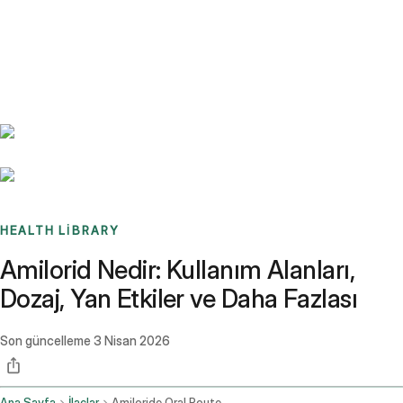
Benchmarks
Stories
FAQ
Sign up / Log in
HEALTH LIBRARY
Amilorid Nedir: Kullanım Alanları,
Dozaj, Yan Etkiler ve Daha Fazlası
Son güncelleme
3 Nisan 2026
Ana Sayfa
İlaçlar
Amiloride Oral Route