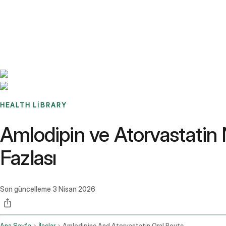
Benchmarks
Stories
FAQ
Sign up / Log in
HEALTH LIBRARY
Amlodipin ve Atorvastatin N
Fazlası
Son güncelleme
3 Nisan 2026
Ana Sayfa
İlaçlar
Amlodipine And Atorvastatin Oral Route