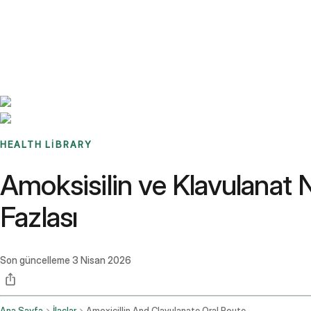
Benchmarks
Stories
FAQ
Sign up / Log in
HEALTH LIBRARY
Amoksisilin ve Klavulanat N
Fazlası
Son güncelleme
3 Nisan 2026
Ana Sayfa
İlaçlar
Amoxicillin And Clavulanate Oral Route