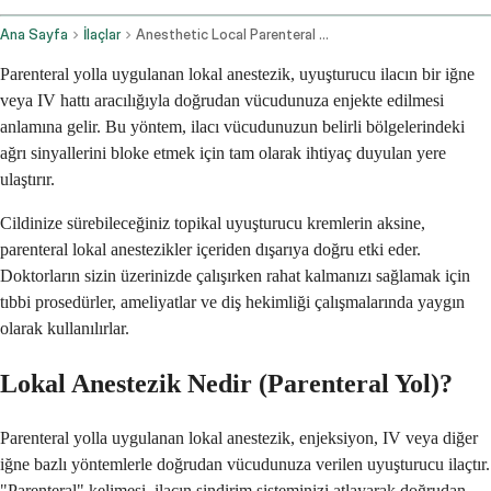
Ana Sayfa
İlaçlar
Anesthetic Local Parenteral Route
Parenteral yolla uygulanan lokal anestezik, uyuşturucu ilacın bir iğne
veya IV hattı aracılığıyla doğrudan vücudunuza enjekte edilmesi
anlamına gelir. Bu yöntem, ilacı vücudunuzun belirli bölgelerindeki
ağrı sinyallerini bloke etmek için tam olarak ihtiyaç duyulan yere
ulaştırır.
Cildinize sürebileceğiniz topikal uyuşturucu kremlerin aksine,
parenteral lokal anestezikler içeriden dışarıya doğru etki eder.
Doktorların sizin üzerinizde çalışırken rahat kalmanızı sağlamak için
tıbbi prosedürler, ameliyatlar ve diş hekimliği çalışmalarında yaygın
olarak kullanılırlar.
Lokal Anestezik Nedir (Parenteral Yol)?
Parenteral yolla uygulanan lokal anestezik, enjeksiyon, IV veya diğer
iğne bazlı yöntemlerle doğrudan vücudunuza verilen uyuşturucu ilaçtır.
"Parenteral" kelimesi, ilacın sindirim sisteminizi atlayarak doğrudan