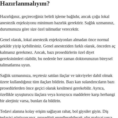
Hazırlanmalıyım?
Hazırlığınız, geçireceğiniz belirli işleme bağlıdır, ancak çoğu lokal
anestezik enjeksiyonu minimum hazırlık gerektirir. Sağlık uzmanınız,
durumunuza göre size özel talimatlar verecektir.
Genel olarak, lokal anestezik enjeksiyonları almadan önce normal
şekilde yiyip içebilirsiniz. Genel anesteziden farklı olarak, önceden aç
kalmanız gerekmez. Ancak, bazı prosedürlerin özel diyet
gereksinimleri olabilir, bu nedenle her zaman doktorunuzun bireysel
talimatlarına uyun.
Sağlık uzmanınıza, reçetesiz satılan ilaçlar ve takviyeler dahil olmak
üzere kullandığınız tüm ilaçları bildirin. Bazı kan sulandırıcıların bazı
prosedürlerden önce geçici olarak kesilmesi gerekebilir. Ayrıca,
özellikle uyuşturucu ilaçlara veya koruyucu maddelere karşı herhangi
bir alerjiniz varsa, bunları da bildirin.
Tedavi alanına kolay erişim sağlayan rahat, bol giysiler giyin. Diş
tedavisi görüyorsanız, prosedürü engelleyebilecek ağır makyaj veya