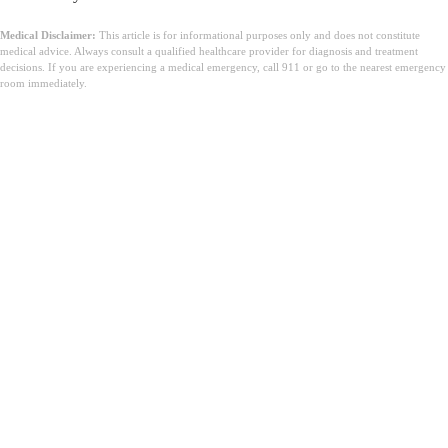
Medical Disclaimer:
This article is for informational purposes only and does not constitute
medical advice. Always consult a qualified healthcare provider for diagnosis and treatment
decisions. If you are experiencing a medical emergency, call 911 or go to the nearest emergency
room immediately.