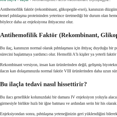
Antihemofilik faktör (rekombinant, glikopegile-exei), kanınızın düzgün 
temel pıhtılaşma proteininden yeterince üretmediği bir durum olan hemofi
böylece daha az enjeksiyona ihtiyacınız olur.
Antihemofilik Faktör (Rekombinant, Glikop
Bu ilaç, kanınızın normal olarak pıhtılaşması için ihtiyaç duyduğu bir 
sürecini başlatmaya yardımcı olur. Hemofili A'lı kişiler ya yeterli fakt
Rekombinant versiyon, insan kan ürünlerinden değil, gelişmiş biyoteknol
ilacın kan dolaşımınızda normal faktör VIII ürünlerinden daha uzun sür
Bu ilaçla tedavi nasıl hissettirir?
Bu ilacı genellikle kolunuzdaki bir damara IV enjeksiyon yoluyla alaca
girmesiyle birlikte hızlı bir iğne batması ve ardından serin bir his olarak
Enjeksiyondan sonra, pıhtılaşma yeteneğinizin geri yüklendiğini bilerek r