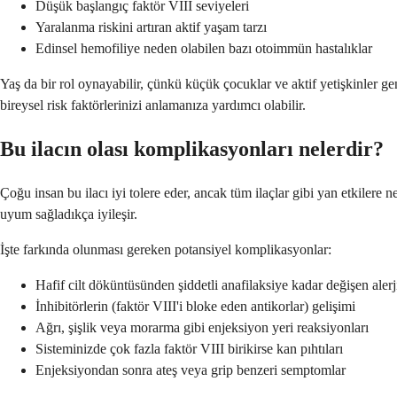
Düşük başlangıç faktör VIII seviyeleri
Yaralanma riskini artıran aktif yaşam tarzı
Edinsel hemofiliye neden olabilen bazı otoimmün hastalıklar
Yaş da bir rol oynayabilir, çünkü küçük çocuklar ve aktif yetişkinler g
bireysel risk faktörlerinizi anlamanıza yardımcı olabilir.
Bu ilacın olası komplikasyonları nelerdir?
Çoğu insan bu ilacı iyi tolere eder, ancak tüm ilaçlar gibi yan etkilere 
uyum sağladıkça iyileşir.
İşte farkında olunması gereken potansiyel komplikasyonlar:
Hafif cilt döküntüsünden şiddetli anafilaksiye kadar değişen alerj
İnhibitörlerin (faktör VIII'i bloke eden antikorlar) gelişimi
Ağrı, şişlik veya morarma gibi enjeksiyon yeri reaksiyonları
Sisteminizde çok fazla faktör VIII birikirse kan pıhtıları
Enjeksiyondan sonra ateş veya grip benzeri semptomlar