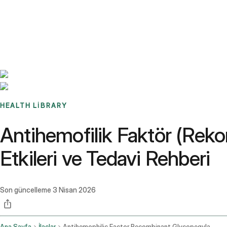
Benchmarks
Stories
FAQ
Sign up / Log in
HEALTH LIBRARY
Antihemofilik Faktör (Rekom
Etkileri ve Tedavi Rehberi
Son güncelleme
3 Nisan 2026
Ana Sayfa
İlaçlar
Antihemophilic Factor Recombinant Glycopegylated Exei Intravenous Route