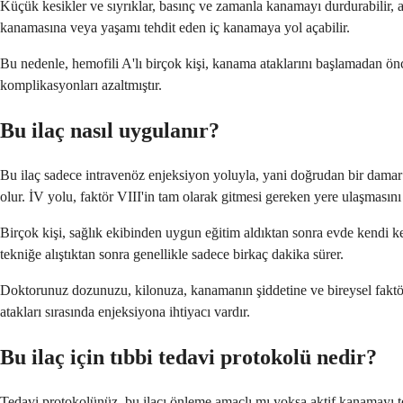
Küçük kesikler ve sıyrıklar, basınç ve zamanla kanamayı durdurabilir,
kanamasına veya yaşamı tehdit eden iç kanamaya yol açabilir.
Bu nedenle, hemofili A'lı birçok kişi, kanama ataklarını başlamadan önc
komplikasyonları azaltmıştır.
Bu ilaç nasıl uygulanır?
Bu ilaç sadece intravenöz enjeksiyon yoluyla, yani doğrudan bir damar
olur. İV yolu, faktör VIII'in tam olarak gitmesi gereken yere ulaşmasını 
Birçok kişi, sağlık ekibinden uygun eğitim aldıktan sonra evde kendi 
tekniğe alıştıktan sonra genellikle sadece birkaç dakika sürer.
Doktorunuz dozunuzu, kilonuza, kanamanın şiddetine ve bireysel faktör 
atakları sırasında enjeksiyona ihtiyacı vardır.
Bu ilaç için tıbbi tedavi protokolü nedir?
Tedavi protokolünüz, bu ilacı önleme amaçlı mı yoksa aktif kanamayı teda