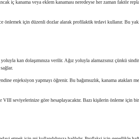
 ancak iç kanama veya eklem kanaması neredeyse her zaman faktör replas
e önlemek için düzenli dozlar alarak profilaktik tedavi kullanır. Bu yak
 yoluyla kan dolaşımınıza verilir. Ağız yoluyla alamazsınız çünkü sind
sağlar.
kendine enjeksiyon yapmayı öğrenir. Bu bağımsızlık, kanama atakları me
VIII seviyelerinize göre hesaplayacaktır. Bazı kişilerin önleme için bi
vi etmek için mi kullandığınıza bağlıdır. Proflaksi için genellikle haft