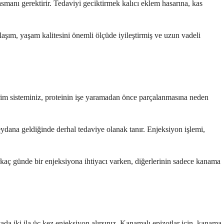
manı gerektirir. Tedaviyi geciktirmek kalıcı eklem hasarına, kas
laşım, yaşam kalitesini önemli ölçüde iyileştirmiş ve uzun vadeli
irim sisteminiz, proteinin işe yaramadan önce parçalanmasına neden
ydana geldiğinde derhal tedaviye olanak tanır. Enjeksiyon işlemi,
rkaç günde bir enjeksiyona ihtiyacı varken, diğerlerinin sadece kanama
ada iki ila üç kez enjeksiyon alırsınız. Kanamalı epizotlar için, kanama