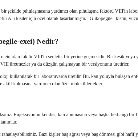
bir şekilde pıhtılaşmasına yardımcı olan pıhtılaşma faktörü VIII'in lab
li A'lı kişiler için özel olarak tasarlanmıştır. "Glikopegile" kısmı, vü
egile-exei) Nedir?
protein olan faktör VIII'in sentetik bir yerine geçmesidir. Bir kesik ve
ör VIII üretmezler ya da düzgün çalışmayan bir versiyonunu üretirler.
oji kullanılarak bir laboratuvarda üretilir. Bu, kan yoluyla bulaşan en
e aktif kalmasına yardımcı olan özel moleküller ekler.
ksınız. Enjeksiyonun kendisi, kan alınmasına veya başka herhangi bir I
 tanımlar.
ahatlayabilirsiniz. Bazı kişiler baş ağrısı veya baş dönmesi gibi hafif y