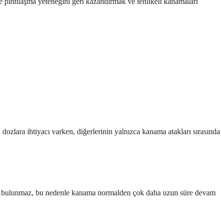
e pıhtılaşma yeteneğini geri kazandırmak ve tehlikeli kanamaları
dozlara ihtiyacı varken, diğerlerinin yalnızca kanama atakları sırasında
 VIII bulunmaz, bu nedenle kanama normalden çok daha uzun süre devam