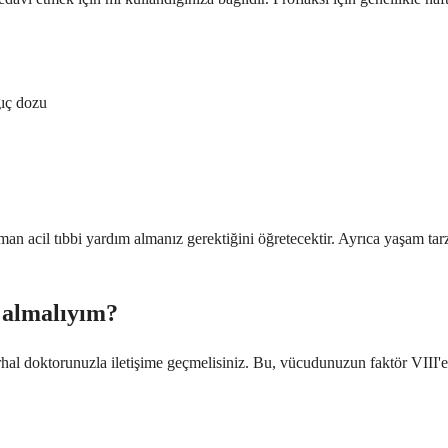
gıç dozu
aman acil tıbbi yardım almanız gerektiğini öğretecektir. Ayrıca yaşam tar
m almalıyım?
 doktorunuzla iletişime geçmelisiniz. Bu, vücudunuzun faktör VIII'e karş