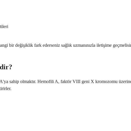
ileri
ngi bir değişiklik fark ederseniz sağlık uzmanınızla iletişime geçmelis
rdir?
i A'ya sahip olmaktır. Hemofili A, faktör VIII geni X kromozomu üzerind
rirler.