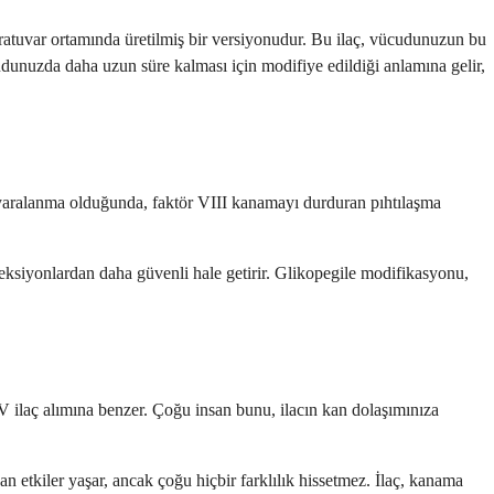
oratuvar ortamında üretilmiş bir versiyonudur. Bu ilaç, vücudunuzun bu
cudunuzda daha uzun süre kalması için modifiye edildiği anlamına gelir,
ya yaralanma olduğunda, faktör VIII kanamayı durduran pıhtılaşma
feksiyonlardan daha güvenli hale getirir. Glikopegile modifikasyonu,
V ilaç alımına benzer. Çoğu insan bunu, ilacın kan dolaşımınıza
an etkiler yaşar, ancak çoğu hiçbir farklılık hissetmez. İlaç, kanama