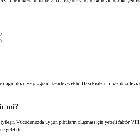
li özel durumlarda kullanır. Ana amaç her zaman kanınızın normal şekild
)
)
doğru dozu ve programı belirleyecektir. Bazı kişilerin düzenli önleyici 
ir mi?
n iyileşir. Vücudunuzda uygun pıhtıların oluşması için yeterli faktör
e gelebilir.