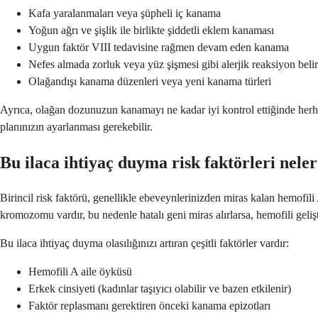
Kafa yaralanmaları veya şüpheli iç kanama
Yoğun ağrı ve şişlik ile birlikte şiddetli eklem kanaması
Uygun faktör VIII tedavisine rağmen devam eden kanama
Nefes almada zorluk veya yüz şişmesi gibi alerjik reaksiyon belirt
Olağandışı kanama düzenleri veya yeni kanama türleri
Ayrıca, olağan dozunuzun kanamayı ne kadar iyi kontrol ettiğinde herha
planınızın ayarlanması gerekebilir.
Bu ilaca ihtiyaç duyma risk faktörleri nele
Birincil risk faktörü, genellikle ebeveynlerinizden miras kalan hemofil
kromozomu vardır, bu nedenle hatalı geni miras alırlarsa, hemofili gelişti
Bu ilaca ihtiyaç duyma olasılığınızı artıran çeşitli faktörler vardır:
Hemofili A aile öyküsü
Erkek cinsiyeti (kadınlar taşıyıcı olabilir ve bazen etkilenir)
Faktör replasmanı gerektiren önceki kanama epizotları