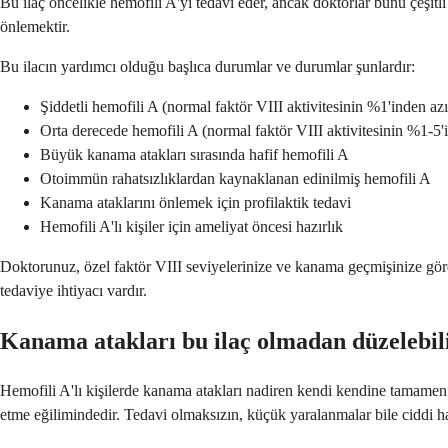
Bu ilaç öncelikle hemofili A'yı tedavi eder, ancak doktorlar bunu çeşit
önlemektir.
Bu ilacın yardımcı olduğu başlıca durumlar ve durumlar şunlardır:
Şiddetli hemofili A (normal faktör VIII aktivitesinin %1'inden azı
Orta derecede hemofili A (normal faktör VIII aktivitesinin %1-5'i
Büyük kanama atakları sırasında hafif hemofili A
Otoimmün rahatsızlıklardan kaynaklanan edinilmiş hemofili A
Kanama ataklarını önlemek için profilaktik tedavi
Hemofili A'lı kişiler için ameliyat öncesi hazırlık
Doktorunuz, özel faktör VIII seviyelerinize ve kanama geçmişinize göre 
tedaviye ihtiyacı vardır.
Kanama atakları bu ilaç olmadan düzelebil
Hemofili A'lı kişilerde kanama atakları nadiren kendi kendine tamame
etme eğilimindedir. Tedavi olmaksızın, küçük yaralanmalar bile ciddi hal