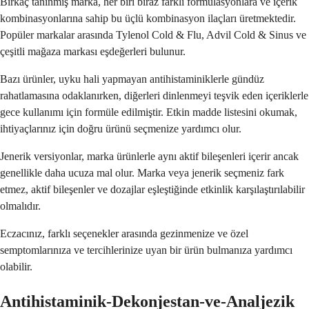
Birkaç tanınmış marka, her biri biraz farklı formülasyonlara ve içerik
kombinasyonlarına sahip bu üçlü kombinasyon ilaçları üretmektedir.
Popüler markalar arasında Tylenol Cold & Flu, Advil Cold & Sinus ve
çeşitli mağaza markası eşdeğerleri bulunur.
Bazı ürünler, uyku hali yapmayan antihistaminiklerle gündüz
rahatlamasına odaklanırken, diğerleri dinlenmeyi teşvik eden içeriklerle
gece kullanımı için formüle edilmiştir. Etkin madde listesini okumak,
ihtiyaçlarınız için doğru ürünü seçmenize yardımcı olur.
Jenerik versiyonlar, marka ürünlerle aynı aktif bileşenleri içerir ancak
genellikle daha ucuza mal olur. Marka veya jenerik seçmeniz fark
etmez, aktif bileşenler ve dozajlar eşleştiğinde etkinlik karşılaştırılabilir
olmalıdır.
Eczacınız, farklı seçenekler arasında gezinmenize ve özel
semptomlarınıza ve tercihlerinize uyan bir ürün bulmanıza yardımcı
olabilir.
Antihistaminik-Dekonjestan-ve-Analjezik