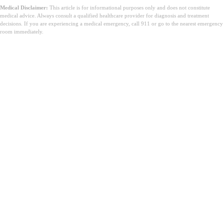
Medical Disclaimer:
This article is for informational purposes only and does not constitute
medical advice. Always consult a qualified healthcare provider for diagnosis and treatment
decisions. If you are experiencing a medical emergency, call 911 or go to the nearest emergency
room immediately.