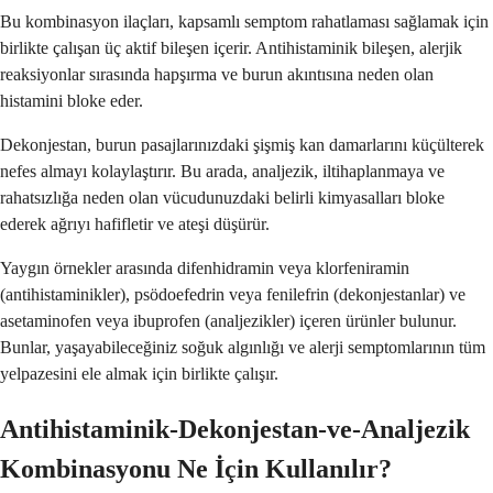
Bu kombinasyon ilaçları, kapsamlı semptom rahatlaması sağlamak için
birlikte çalışan üç aktif bileşen içerir. Antihistaminik bileşen, alerjik
reaksiyonlar sırasında hapşırma ve burun akıntısına neden olan
histamini bloke eder.
Dekonjestan, burun pasajlarınızdaki şişmiş kan damarlarını küçülterek
nefes almayı kolaylaştırır. Bu arada, analjezik, iltihaplanmaya ve
rahatsızlığa neden olan vücudunuzdaki belirli kimyasalları bloke
ederek ağrıyı hafifletir ve ateşi düşürür.
Yaygın örnekler arasında difenhidramin veya klorfeniramin
(antihistaminikler), psödoefedrin veya fenilefrin (dekonjestanlar) ve
asetaminofen veya ibuprofen (analjezikler) içeren ürünler bulunur.
Bunlar, yaşayabileceğiniz soğuk algınlığı ve alerji semptomlarının tüm
yelpazesini ele almak için birlikte çalışır.
Antihistaminik-Dekonjestan-ve-Analjezik
Kombinasyonu Ne İçin Kullanılır?