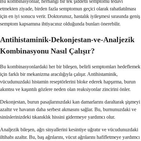
Bu kombinasyonlar, herhangi bir tek şiddetli semptomu tedavi
etmekten ziyade, birden fazla semptomun geçici olarak rahatlatılması
için en iyi sonucu verir. Doktorunuz, hastalık iyileşmesi sırasında geniş
semptom kapsamına ihtiyacınız olduğunda bunları önerebilir.
Antihistaminik-Dekonjestan-ve-Analjezik
Kombinasyonu Nasıl Çalışır?
Bu kombinasyonlardaki her bir bileşen, belirli semptomları hedeflemek
için farklı bir mekanizma aracılığıyla çalışır. Antihistaminik,
vücudunuzdaki histamin reseptörlerini bloke ederek hapşırma, burun
akıntısı ve kaşıntılı gözlere neden olan reaksiyonlar zincirini önler.
Dekonjestan, burun pasajlarınızdaki kan damarlarını daraltarak şişmeyi
azaltır ve havanın daha serbest akmasını sağlar. Bu, burnunuzdaki ve
sinüslerinizdeki tıkanıklık hissini gidermeye yardımcı olur.
Analjezik bileşen, ağrı sinyallerini kesintiye uğratır ve vücudunuzdaki
iltihabı azaltır. Bu, baş ağrılarını, vücut ağrılarını hafifletmeye yardımcı