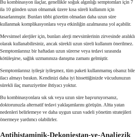
Bu kombinasyon ilaçlar, genellikle soğuk algınlığı semptomları için 7
ila 10 günden uzun olmamak üzere kısa süreli kullanım için
tasarlanmıştır. Bunları tıbbi gözetim olmadan daha uzun süre
kullanmak komplikasyonlara veya etkinliğin azalmasına yol açabilir.
Mevsimsel alerjiler için, bunları alerji mevsimlerinin zirvesinde aralıklı
olarak kullanabilirsiniz, ancak sürekli uzun süreli kullanım önerilmez.
Semptomlarınız bir haftadan uzun sürerse veya tedavi sırasında
kötüleşirse, sağlık uzmanınıza danışma zamanı gelmiştir.
Semptomlarınız iyileşir iyileşmez, tüm paketi kullanmamış olsanız bile
ilacı almayı bırakın. Kendinizi daha iyi hissettiğinizde vücudunuzun
sürekli ilaç maruziyetine ihtiyacı yoktur.
Bu kombinasyonlara sık sık veya uzun süre başvuruyorsanız,
doktorunuzla alternatif tedavi yaklaşımlarını görüşün. Altta yatan
nedenleri belirlemeye ve daha uygun uzun vadeli yönetim stratejileri
önermeye yardımcı olabilirler.
Antihistaminik-Dekonjestan-ve-Analjezik