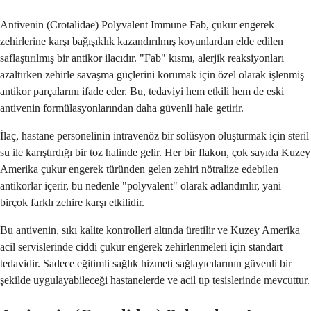
Antivenin (Crotalidae) Polyvalent Immune Fab, çukur engerek
zehirlerine karşı bağışıklık kazandırılmış koyunlardan elde edilen
saflaştırılmış bir antikor ilacıdır. "Fab" kısmı, alerjik reaksiyonları
azaltırken zehirle savaşma güçlerini korumak için özel olarak işlenmiş
antikor parçalarını ifade eder. Bu, tedaviyi hem etkili hem de eski
antivenin formülasyonlarından daha güvenli hale getirir.
İlaç, hastane personelinin intravenöz bir solüsyon oluşturmak için steril
su ile karıştırdığı bir toz halinde gelir. Her bir flakon, çok sayıda Kuzey
Amerika çukur engerek türünden gelen zehiri nötralize edebilen
antikorlar içerir, bu nedenle "polyvalent" olarak adlandırılır, yani
birçok farklı zehire karşı etkilidir.
Bu antivenin, sıkı kalite kontrolleri altında üretilir ve Kuzey Amerika
acil servislerinde ciddi çukur engerek zehirlenmeleri için standart
tedavidir. Sadece eğitimli sağlık hizmeti sağlayıcılarının güvenli bir
şekilde uygulayabileceği hastanelerde ve acil tıp tesislerinde mevcuttur.