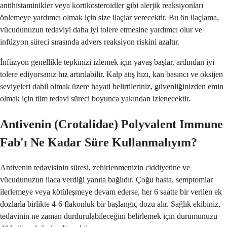
antihistaminikler veya kortikosteroidler gibi alerjik reaksiyonları
önlemeye yardımcı olmak için size ilaçlar verecektir. Bu ön ilaçlama,
vücudunuzun tedaviyi daha iyi tolere etmesine yardımcı olur ve
infüzyon süreci sırasında advers reaksiyon riskini azaltır.
İnfüzyon genellikle tepkinizi izlemek için yavaş başlar, ardından iyi
tolere ediyorsanız hız artırılabilir. Kalp atış hızı, kan basıncı ve oksijen
seviyeleri dahil olmak üzere hayati belirtileriniz, güvenliğinizden emin
olmak için tüm tedavi süreci boyunca yakından izlenecektir.
Antivenin (Crotalidae) Polyvalent Immune
Fab'ı Ne Kadar Süre Kullanmalıyım?
Antivenin tedavisinin süresi, zehirlenmenizin ciddiyetine ve
vücudunuzun ilaca verdiği yanıta bağlıdır. Çoğu hasta, semptomlar
ilerlemeye veya kötüleşmeye devam ederse, her 6 saatte bir verilen ek
dozlarla birlikte 4-6 flakonluk bir başlangıç dozu alır. Sağlık ekibiniz,
tedavinin ne zaman durdurulabileceğini belirlemek için durumunuzu