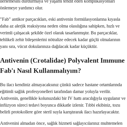
ilerlemesini durdurmaya ve yaşamı tehdit eden komplikasyonları
önlemeye yardımcı olur.
"Fab" antikor parçacıkları, eski antivenin formülasyonlarına kıyasla
daha az alerjik reaksiyona neden olma olasılığına sahipken, hızlı ve
verimli çalışacak şekilde özel olarak tasarlanmıştır. Bu parçacıklar,
tehlikeli zehir bileşenlerini nötralize edecek kadar güçlü olmalarının
yanı sıra, vücut dokularınıza dağılacak kadar küçüktür.
Antivenin (Crotalidae) Polyvalent Immune
Fab'ı Nasıl Kullanmalıyım?
Bu ilacı kendiniz almayacaksınız çünkü sadece hastane ortamlarında
eğitimli sağlık profesyonelleri tarafından damar yoluyla verilir.
Antivenin, genellikle kolunuzdaki bir IV hattı aracılığıyla uygulanır ve
infüzyon süreci tedavi boyunca dikkatle izlenir. Tıbbi ekibiniz, tozu
belirli protokollere göre steril suyla karıştırarak ilacı hazırlayacaktır.
Antivenini almadan önce, sağlık hizmeti sağlayıcılarınız muhtemelen