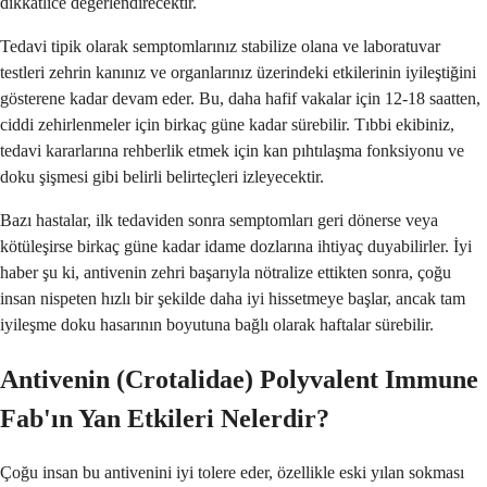
dikkatlice değerlendirecektir.
Tedavi tipik olarak semptomlarınız stabilize olana ve laboratuvar
testleri zehrin kanınız ve organlarınız üzerindeki etkilerinin iyileştiğini
gösterene kadar devam eder. Bu, daha hafif vakalar için 12-18 saatten,
ciddi zehirlenmeler için birkaç güne kadar sürebilir. Tıbbi ekibiniz,
tedavi kararlarına rehberlik etmek için kan pıhtılaşma fonksiyonu ve
doku şişmesi gibi belirli belirteçleri izleyecektir.
Bazı hastalar, ilk tedaviden sonra semptomları geri dönerse veya
kötüleşirse birkaç güne kadar idame dozlarına ihtiyaç duyabilirler. İyi
haber şu ki, antivenin zehri başarıyla nötralize ettikten sonra, çoğu
insan nispeten hızlı bir şekilde daha iyi hissetmeye başlar, ancak tam
iyileşme doku hasarının boyutuna bağlı olarak haftalar sürebilir.
Antivenin (Crotalidae) Polyvalent Immune
Fab'ın Yan Etkileri Nelerdir?
Çoğu insan bu antivenini iyi tolere eder, özellikle eski yılan sokması