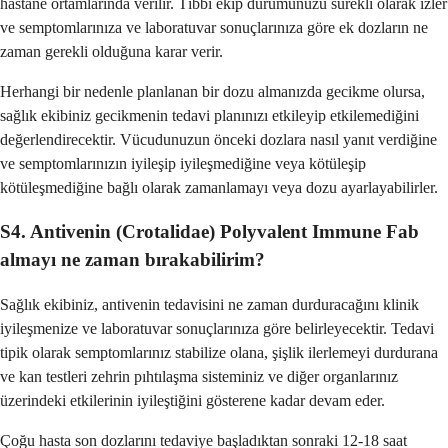
hastane ortamlarında verilir. Tıbbi ekip durumunuzu sürekli olarak izler
ve semptomlarınıza ve laboratuvar sonuçlarınıza göre ek dozların ne
zaman gerekli olduğuna karar verir.
Herhangi bir nedenle planlanan bir dozu almanızda gecikme olursa,
sağlık ekibiniz gecikmenin tedavi planınızı etkileyip etkilemediğini
değerlendirecektir. Vücudunuzun önceki dozlara nasıl yanıt verdiğine
ve semptomlarınızın iyileşip iyileşmediğine veya kötüleşip
kötüleşmediğine bağlı olarak zamanlamayı veya dozu ayarlayabilirler.
S4. Antivenin (Crotalidae) Polyvalent Immune Fab
almayı ne zaman bırakabilirim?
Sağlık ekibiniz, antivenin tedavisini ne zaman durduracağını klinik
iyileşmenize ve laboratuvar sonuçlarınıza göre belirleyecektir. Tedavi
tipik olarak semptomlarınız stabilize olana, şişlik ilerlemeyi durdurana
ve kan testleri zehrin pıhtılaşma sisteminiz ve diğer organlarınız
üzerindeki etkilerinin iyileştiğini gösterene kadar devam eder.
Çoğu hasta son dozlarını tedaviye başladıktan sonraki 12-18 saat