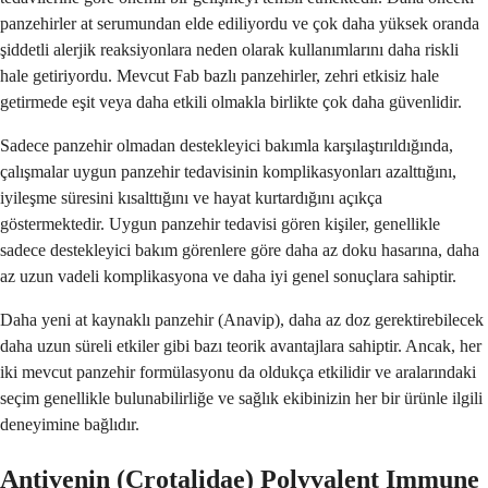
panzehirler at serumundan elde ediliyordu ve çok daha yüksek oranda
şiddetli alerjik reaksiyonlara neden olarak kullanımlarını daha riskli
hale getiriyordu. Mevcut Fab bazlı panzehirler, zehri etkisiz hale
getirmede eşit veya daha etkili olmakla birlikte çok daha güvenlidir.
Sadece panzehir olmadan destekleyici bakımla karşılaştırıldığında,
çalışmalar uygun panzehir tedavisinin komplikasyonları azalttığını,
iyileşme süresini kısalttığını ve hayat kurtardığını açıkça
göstermektedir. Uygun panzehir tedavisi gören kişiler, genellikle
sadece destekleyici bakım görenlere göre daha az doku hasarına, daha
az uzun vadeli komplikasyona ve daha iyi genel sonuçlara sahiptir.
Daha yeni at kaynaklı panzehir (Anavip), daha az doz gerektirebilecek
daha uzun süreli etkiler gibi bazı teorik avantajlara sahiptir. Ancak, her
iki mevcut panzehir formülasyonu da oldukça etkilidir ve aralarındaki
seçim genellikle bulunabilirliğe ve sağlık ekibinizin her bir ürünle ilgili
deneyimine bağlıdır.
Antivenin (Crotalidae) Polyvalent Immune