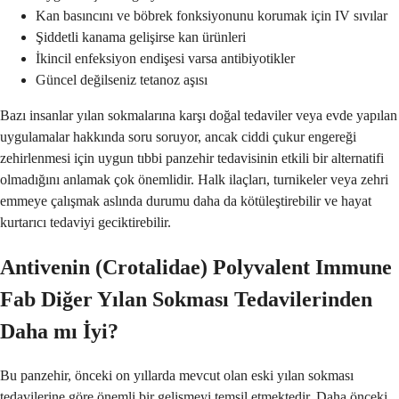
Kan basıncını ve böbrek fonksiyonunu korumak için IV sıvılar
Şiddetli kanama gelişirse kan ürünleri
İkincil enfeksiyon endişesi varsa antibiyotikler
Güncel değilseniz tetanoz aşısı
Bazı insanlar yılan sokmalarına karşı doğal tedaviler veya evde yapılan
uygulamalar hakkında soru soruyor, ancak ciddi çukur engereği
zehirlenmesi için uygun tıbbi panzehir tedavisinin etkili bir alternatifi
olmadığını anlamak çok önemlidir. Halk ilaçları, turnikeler veya zehri
emmeye çalışmak aslında durumu daha da kötüleştirebilir ve hayat
kurtarıcı tedaviyi geciktirebilir.
Antivenin (Crotalidae) Polyvalent Immune
Fab Diğer Yılan Sokması Tedavilerinden
Daha mı İyi?
Bu panzehir, önceki on yıllarda mevcut olan eski yılan sokması
tedavilerine göre önemli bir gelişmeyi temsil etmektedir. Daha önceki