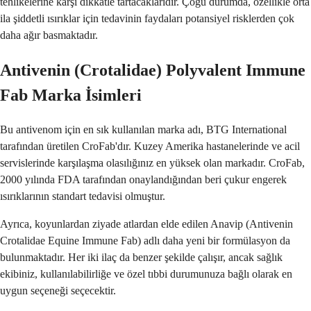
tehlikelerine karşı dikkatle tartacaklarıdır. Çoğu durumda, özellikle orta
ila şiddetli ısırıklar için tedavinin faydaları potansiyel risklerden çok
daha ağır basmaktadır.
Antivenin (Crotalidae) Polyvalent Immune
Fab Marka İsimleri
Bu antivenom için en sık kullanılan marka adı, BTG International
tarafından üretilen CroFab'dır. Kuzey Amerika hastanelerinde ve acil
servislerinde karşılaşma olasılığınız en yüksek olan markadır. CroFab,
2000 yılında FDA tarafından onaylandığından beri çukur engerek
ısırıklarının standart tedavisi olmuştur.
Ayrıca, koyunlardan ziyade atlardan elde edilen Anavip (Antivenin
Crotalidae Equine Immune Fab) adlı daha yeni bir formülasyon da
bulunmaktadır. Her iki ilaç da benzer şekilde çalışır, ancak sağlık
ekibiniz, kullanılabilirliğe ve özel tıbbi durumunuza bağlı olarak en
uygun seçeneği seçecektir.