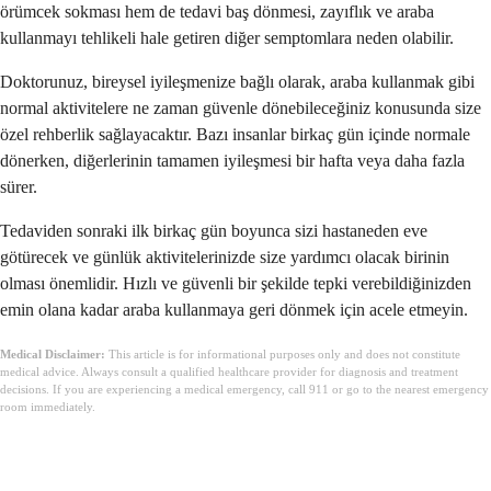
örümcek sokması hem de tedavi baş dönmesi, zayıflık ve araba
kullanmayı tehlikeli hale getiren diğer semptomlara neden olabilir.
Doktorunuz, bireysel iyileşmenize bağlı olarak, araba kullanmak gibi
normal aktivitelere ne zaman güvenle dönebileceğiniz konusunda size
özel rehberlik sağlayacaktır. Bazı insanlar birkaç gün içinde normale
dönerken, diğerlerinin tamamen iyileşmesi bir hafta veya daha fazla
sürer.
Tedaviden sonraki ilk birkaç gün boyunca sizi hastaneden eve
götürecek ve günlük aktivitelerinizde size yardımcı olacak birinin
olması önemlidir. Hızlı ve güvenli bir şekilde tepki verebildiğinizden
emin olana kadar araba kullanmaya geri dönmek için acele etmeyin.
Medical Disclaimer:
This article is for informational purposes only and does not constitute
medical advice. Always consult a qualified healthcare provider for diagnosis and treatment
decisions. If you are experiencing a medical emergency, call 911 or go to the nearest emergency
room immediately.