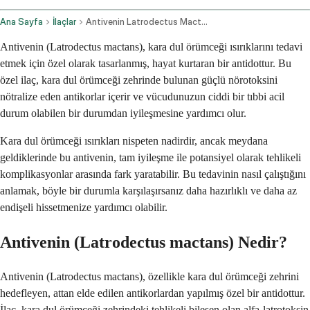
Ana Sayfa
İlaçlar
Antivenin Latrodectus Mactans Injection Route
Antivenin (Latrodectus mactans), kara dul örümceği ısırıklarını tedavi
etmek için özel olarak tasarlanmış, hayat kurtaran bir antidottur. Bu
özel ilaç, kara dul örümceği zehrinde bulunan güçlü nörotoksini
nötralize eden antikorlar içerir ve vücudunuzun ciddi bir tıbbi acil
durum olabilen bir durumdan iyileşmesine yardımcı olur.
Kara dul örümceği ısırıkları nispeten nadirdir, ancak meydana
geldiklerinde bu antivenin, tam iyileşme ile potansiyel olarak tehlikeli
komplikasyonlar arasında fark yaratabilir. Bu tedavinin nasıl çalıştığını
anlamak, böyle bir durumla karşılaşırsanız daha hazırlıklı ve daha az
endişeli hissetmenize yardımcı olabilir.
Antivenin (Latrodectus mactans) Nedir?
Antivenin (Latrodectus mactans), özellikle kara dul örümceği zehrini
hedefleyen, attan elde edilen antikorlardan yapılmış özel bir antidottur.
İlaç, kara dul örümceği zehrindeki tehlikeli bileşen olan alfa-latrotoksin