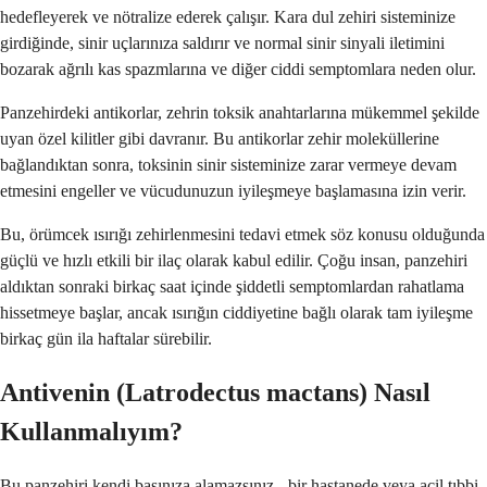
hedefleyerek ve nötralize ederek çalışır. Kara dul zehiri sisteminize
girdiğinde, sinir uçlarınıza saldırır ve normal sinir sinyali iletimini
bozarak ağrılı kas spazmlarına ve diğer ciddi semptomlara neden olur.
Panzehirdeki antikorlar, zehrin toksik anahtarlarına mükemmel şekilde
uyan özel kilitler gibi davranır. Bu antikorlar zehir moleküllerine
bağlandıktan sonra, toksinin sinir sisteminize zarar vermeye devam
etmesini engeller ve vücudunuzun iyileşmeye başlamasına izin verir.
Bu, örümcek ısırığı zehirlenmesini tedavi etmek söz konusu olduğunda
güçlü ve hızlı etkili bir ilaç olarak kabul edilir. Çoğu insan, panzehiri
aldıktan sonraki birkaç saat içinde şiddetli semptomlardan rahatlama
hissetmeye başlar, ancak ısırığın ciddiyetine bağlı olarak tam iyileşme
birkaç gün ila haftalar sürebilir.
Antivenin (Latrodectus mactans) Nasıl
Kullanmalıyım?
Bu panzehiri kendi başınıza alamazsınız - bir hastanede veya acil tıbbi