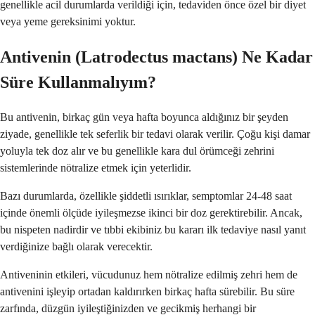
genellikle acil durumlarda verildiği için, tedaviden önce özel bir diyet
veya yeme gereksinimi yoktur.
Antivenin (Latrodectus mactans) Ne Kadar
Süre Kullanmalıyım?
Bu antivenin, birkaç gün veya hafta boyunca aldığınız bir şeyden
ziyade, genellikle tek seferlik bir tedavi olarak verilir. Çoğu kişi damar
yoluyla tek doz alır ve bu genellikle kara dul örümceği zehrini
sistemlerinde nötralize etmek için yeterlidir.
Bazı durumlarda, özellikle şiddetli ısırıklar, semptomlar 24-48 saat
içinde önemli ölçüde iyileşmezse ikinci bir doz gerektirebilir. Ancak,
bu nispeten nadirdir ve tıbbi ekibiniz bu kararı ilk tedaviye nasıl yanıt
verdiğinize bağlı olarak verecektir.
Antiveninin etkileri, vücudunuz hem nötralize edilmiş zehri hem de
antivenini işleyip ortadan kaldırırken birkaç hafta sürebilir. Bu süre
zarfında, düzgün iyileştiğinizden ve gecikmiş herhangi bir