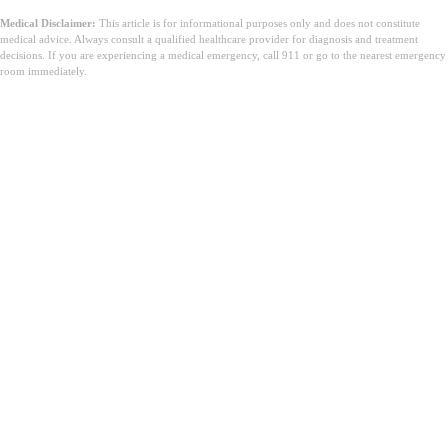
Medical Disclaimer:
This article is for informational purposes only and does not constitute
medical advice. Always consult a qualified healthcare provider for diagnosis and treatment
decisions. If you are experiencing a medical emergency, call 911 or go to the nearest emergency
room immediately.