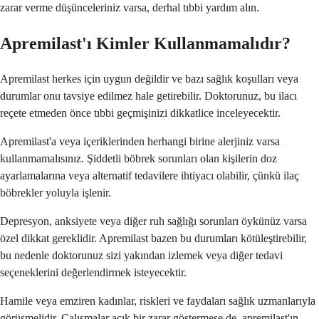
zarar verme düşünceleriniz varsa, derhal tıbbi yardım alın.
Apremilast'ı Kimler Kullanmamalıdır?
Apremilast herkes için uygun değildir ve bazı sağlık koşulları veya
durumlar onu tavsiye edilmez hale getirebilir. Doktorunuz, bu ilacı
reçete etmeden önce tıbbi geçmişinizi dikkatlice inceleyecektir.
Apremilast'a veya içeriklerinden herhangi birine alerjiniz varsa
kullanmamalısınız. Şiddetli böbrek sorunları olan kişilerin doz
ayarlamalarına veya alternatif tedavilere ihtiyacı olabilir, çünkü ilaç
böbrekler yoluyla işlenir.
Depresyon, anksiyete veya diğer ruh sağlığı sorunları öykünüz varsa
özel dikkat gereklidir. Apremilast bazen bu durumları kötüleştirebilir,
bu nedenle doktorunuz sizi yakından izlemek veya diğer tedavi
seçeneklerini değerlendirmek isteyecektir.
Hamile veya emziren kadınlar, riskleri ve faydaları sağlık uzmanlarıyla
görüşmelidir. Çalışmalar açık bir zarar göstermese de, apremilast'ın