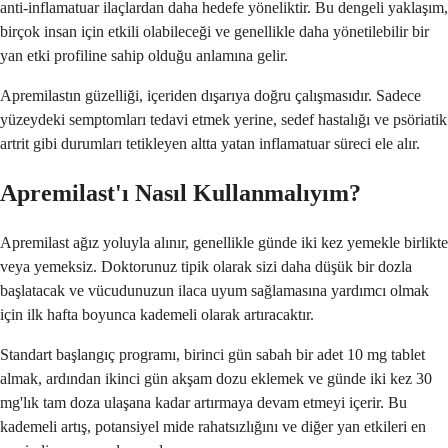
anti-inflamatuar ilaçlardan daha hedefe yöneliktir. Bu dengeli yaklaşım,
birçok insan için etkili olabileceği ve genellikle daha yönetilebilir bir
yan etki profiline sahip olduğu anlamına gelir.
Apremilastın güzelliği, içeriden dışarıya doğru çalışmasıdır. Sadece
yüzeydeki semptomları tedavi etmek yerine, sedef hastalığı ve psöriatik
artrit gibi durumları tetikleyen altta yatan inflamatuar süreci ele alır.
Apremilast'ı Nasıl Kullanmalıyım?
Apremilast ağız yoluyla alınır, genellikle günde iki kez yemekle birlikte
veya yemeksiz. Doktorunuz tipik olarak sizi daha düşük bir dozla
başlatacak ve vücudunuzun ilaca uyum sağlamasına yardımcı olmak
için ilk hafta boyunca kademeli olarak artıracaktır.
Standart başlangıç programı, birinci gün sabah bir adet 10 mg tablet
almak, ardından ikinci gün akşam dozu eklemek ve günde iki kez 30
mg'lık tam doza ulaşana kadar artırmaya devam etmeyi içerir. Bu
kademeli artış, potansiyel mide rahatsızlığını ve diğer yan etkileri en