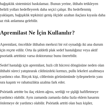
bağışıklık sisteminizi baskılamaz. Bunun yerine, iltihabı tetikleyen
belirli yolları hedefleyerek daha seçici çalışır. Bu hedeflenmiş
yaklaşım, bağışıklık tepkinizi geniş ölçüde azaltan ilaçlara kıyasla daha
az risk anlamına gelebilir.
Apremilast Ne İçin Kullanılır?
Apremilast, öncelikle iltihabın merkezi bir rol oynadığı iki ana durum
için reçete edilir. Orta ila şiddetli plak sedef hastalığınız veya aktif
psoriatik artritiniz varsa doktorunuz bunu önerebilir.
Sedef hastalığı için apremilast, hızlı cilt hücresi döngüsüne neden olan
iltihabi süreci yatıştırarak cildinizdeki kırmızı, pullu lekeleri azaltmaya
yardımcı olur. Birçok kişi, ciltlerinin görünümünde iyileşmelerin yanı
sıra kaşıntı ve rahatsızlıkta azalma fark eder.
Psöriatik artritte bu ilaç eklem ağrısı, sertliği ve şişliği hafifletmeye
yardımcı olabilir. Aynı zamanda zamanla daha fazla eklem hasarını
önlemeye de yardımcı olabilir. Psöriatik artriti olan bazı kişiler,