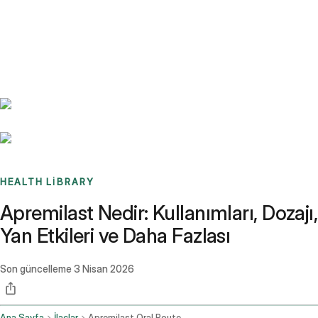
Benchmarks
Stories
FAQ
Sign up / Log in
HEALTH LIBRARY
Apremilast Nedir: Kullanımları, Dozajı,
Yan Etkileri ve Daha Fazlası
Son güncelleme
3 Nisan 2026
Ana Sayfa
İlaçlar
Apremilast Oral Route