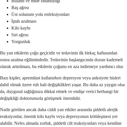
Bulantı ve mide rahatsızlığı
Baş ağrısı
Üst solunum yolu enfeksiyonları
İştah azalması
Kilo kaybı
Sırt ağrısı
Yorgunluk
Bu yan etkilerin çoğu geçicidir ve tedavinin ilk birkaç haftasından
sonra azalma eğilimindedir. Tedavinin başlangıcında dozun kademeli
olarak artırılması, bu etkilerin çoğunu en aza indirmeye yardımcı olur.
Bazı kişiler, apremilast kullanırken depresyon veya anksiyete hisleri
dahil olmak üzere ruh hali değişiklikleri yaşar. Bu daha az yaygın olsa
da, duygusal sağlığınıza dikkat etmek ve endişe verici herhangi bir
değişikliği doktorunuzla görüşmek önemlidir.
Nadir görülen ancak daha ciddi yan etkiler arasında şiddetli alerjik
reaksiyonlar, önemli kilo kaybı veya depresyonun kötüleşmesi yer
alabilir. Nefes almada zorluk, şiddetli cilt reaksiyonları veya kendine