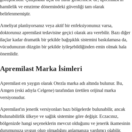
hamilelik ve emzirme dönemindeki güvenliği tam olarak
belirlenmemiştir.
Ameliyat planlıyorsanız veya aktif bir enfeksiyonunuz varsa,
doktorunuz apremilast tedavisine geçici olarak ara verebilir. Bazı diğer
ilaçlar kadar dramatik bir şekilde bağışıklık sistemini baskılamasa da,
vücudunuzun düzgün bir şekilde iyileşebildiğinden emin olmak hala
önemlidir.
Apremilast Marka İsimleri
Apremilast en yaygın olarak Otezla marka adı altında bulunur. Bu,
Amgen (eski adıyla Celgene) tarafından üretilen orijinal marka
versiyonudur.
Apremilast'ın jenerik versiyonları bazı bölgelerde bulunabilir, ancak
bulunabilirlik ülkeye ve sağlık sistemine göre değişir. Eczacınız,
bölgenizde hangi seçeneklerin mevcut olduğunu ve jenerik ikamesinin
durumunuza uygun olup olmadığını anlamanıza yardımcı olabilir.