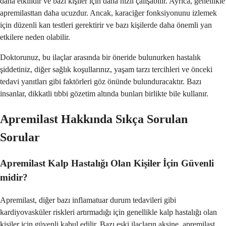
daha etkilidir ve bazı kişiler için daha hızlı çalışabilir. Ayrıca, genellikle
apremilasttan daha ucuzdur. Ancak, karaciğer fonksiyonunu izlemek
için düzenli kan testleri gerektirir ve bazı kişilerde daha önemli yan
etkilere neden olabilir.
Doktorunuz, bu ilaçlar arasında bir öneride bulunurken hastalık
şiddetiniz, diğer sağlık koşullarınız, yaşam tarzı tercihleri ve önceki
tedavi yanıtları gibi faktörleri göz önünde bulunduracaktır. Bazı
insanlar, dikkatli tıbbi gözetim altında bunları birlikte bile kullanır.
Apremilast Hakkında Sıkça Sorulan
Sorular
Apremilast Kalp Hastalığı Olan Kişiler İçin Güvenli
midir?
Apremilast, diğer bazı inflamatuar durum tedavileri gibi
kardiyovasküler riskleri artırmadığı için genellikle kalp hastalığı olan
kişiler için güvenli kabul edilir. Bazı eski ilaçların aksine, apremilast