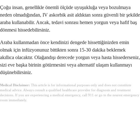
Çoğu insan, genellikle önemli ölçüde uyuşukluğa veya bozulmaya
neden olmadığından, IV askorbik asit aldıktan sonra güvenli bir şekilde
araba kullanabilir. Ancak, tedavi sonrası hemen yorgun veya hafif baş
dönmesi hissedebilirsiniz.
Araba kullanmadan önce kendinizi dengede hissettiğinizden emin
olmak için infüzyonunuz bittikten sonra 15-30 dakika beklemek
akıllıca olacaktır. Olağandışı derecede yorgun veya hasta hissederseniz,
sizi eve başka birinin götürmesini veya alternatif ulaşım kullanmayı
düşünebilirsiniz.
Medical Disclaimer:
This article is for informational purposes only and does not constitute
medical advice. Always consult a qualified healthcare provider for diagnosis and treatment
decisions. If you are experiencing a medical emergency, call 911 or go to the nearest emergency
room immediately.