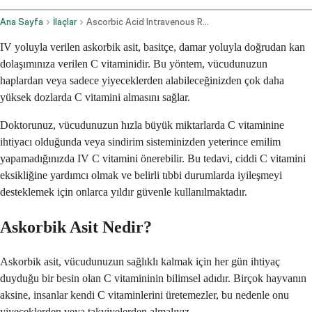
Ana Sayfa
İlaçlar
Ascorbic Acid Intravenous Route
IV yoluyla verilen askorbik asit, basitçe, damar yoluyla doğrudan kan
dolaşımınıza verilen C vitaminidir. Bu yöntem, vücudunuzun
haplardan veya sadece yiyeceklerden alabileceğinizden çok daha
yüksek dozlarda C vitamini almasını sağlar.
Doktorunuz, vücudunuzun hızla büyük miktarlarda C vitaminine
ihtiyacı olduğunda veya sindirim sisteminizden yeterince emilim
yapamadığınızda IV C vitamini önerebilir. Bu tedavi, ciddi C vitamini
eksikliğine yardımcı olmak ve belirli tıbbi durumlarda iyileşmeyi
desteklemek için onlarca yıldır güvenle kullanılmaktadır.
Askorbik Asit Nedir?
Askorbik asit, vücudunuzun sağlıklı kalmak için her gün ihtiyaç
duyduğu bir besin olan C vitamininin bilimsel adıdır. Birçok hayvanın
aksine, insanlar kendi C vitaminlerini üretemezler, bu nedenle onu
yiyeceklerden veya takviyelerden almalıyız.