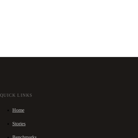
QUICK LINKS
Home
Stories
Benchmarks