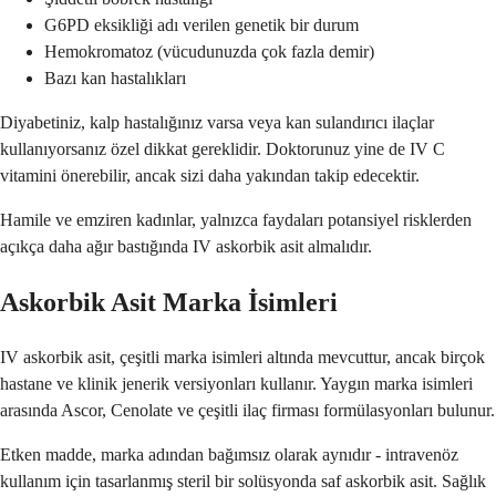
G6PD eksikliği adı verilen genetik bir durum
Hemokromatoz (vücudunuzda çok fazla demir)
Bazı kan hastalıkları
Diyabetiniz, kalp hastalığınız varsa veya kan sulandırıcı ilaçlar
kullanıyorsanız özel dikkat gereklidir. Doktorunuz yine de IV C
vitamini önerebilir, ancak sizi daha yakından takip edecektir.
Hamile ve emziren kadınlar, yalnızca faydaları potansiyel risklerden
açıkça daha ağır bastığında IV askorbik asit almalıdır.
Askorbik Asit Marka İsimleri
IV askorbik asit, çeşitli marka isimleri altında mevcuttur, ancak birçok
hastane ve klinik jenerik versiyonları kullanır. Yaygın marka isimleri
arasında Ascor, Cenolate ve çeşitli ilaç firması formülasyonları bulunur.
Etken madde, marka adından bağımsız olarak aynıdır - intravenöz
kullanım için tasarlanmış steril bir solüsyonda saf askorbik asit. Sağlık