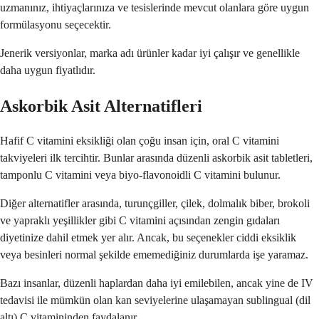
uzmanınız, ihtiyaçlarınıza ve tesislerinde mevcut olanlara göre uygun
formülasyonu seçecektir.
Jenerik versiyonlar, marka adı ürünler kadar iyi çalışır ve genellikle
daha uygun fiyatlıdır.
Askorbik Asit Alternatifleri
Hafif C vitamini eksikliği olan çoğu insan için, oral C vitamini
takviyeleri ilk tercihtir. Bunlar arasında düzenli askorbik asit tabletleri,
tamponlu C vitamini veya biyo-flavonoidli C vitamini bulunur.
Diğer alternatifler arasında, turunçgiller, çilek, dolmalık biber, brokoli
ve yapraklı yeşillikler gibi C vitamini açısından zengin gıdaları
diyetinize dahil etmek yer alır. Ancak, bu seçenekler ciddi eksiklik
veya besinleri normal şekilde ememediğiniz durumlarda işe yaramaz.
Bazı insanlar, düzenli haplardan daha iyi emilebilen, ancak yine de IV
tedavisi ile mümkün olan kan seviyelerine ulaşamayan sublingual (dil
altı) C vitamininden faydalanır.