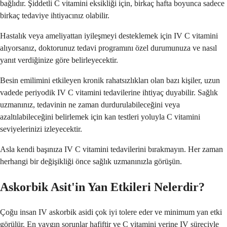
bağlıdır. Şiddetli C vitamini eksikliği için, birkaç hafta boyunca sadece
birkaç tedaviye ihtiyacınız olabilir.
Hastalık veya ameliyattan iyileşmeyi desteklemek için IV C vitamini
alıyorsanız, doktorunuz tedavi programını özel durumunuza ve nasıl
yanıt verdiğinize göre belirleyecektir.
Besin emilimini etkileyen kronik rahatsızlıkları olan bazı kişiler, uzun
vadede periyodik IV C vitamini tedavilerine ihtiyaç duyabilir. Sağlık
uzmanınız, tedavinin ne zaman durdurulabileceğini veya
azaltılabileceğini belirlemek için kan testleri yoluyla C vitamini
seviyelerinizi izleyecektir.
Asla kendi başınıza IV C vitamini tedavilerini bırakmayın. Her zaman
herhangi bir değişikliği önce sağlık uzmanınızla görüşün.
Askorbik Asit'in Yan Etkileri Nelerdir?
Çoğu insan IV askorbik asidi çok iyi tolere eder ve minimum yan etki
görülür. En yaygın sorunlar hafiftir ve C vitamini yerine IV süreciyle