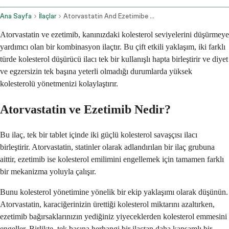
Ana Sayfa
İlaçlar
Atorvastatin And Ezetimibe Oral Route
Atorvastatin ve ezetimib, kanınızdaki kolesterol seviyelerini düşürmeye
yardımcı olan bir kombinasyon ilaçtır. Bu çift etkili yaklaşım, iki farklı
türde kolesterol düşürücü ilacı tek bir kullanışlı hapta birleştirir ve diyet
ve egzersizin tek başına yeterli olmadığı durumlarda yüksek
kolesterolü yönetmenizi kolaylaştırır.
Atorvastatin ve Ezetimib Nedir?
Bu ilaç, tek bir tablet içinde iki güçlü kolesterol savaşçısı ilacı
birleştirir. Atorvastatin, statinler olarak adlandırılan bir ilaç grubuna
aittir, ezetimib ise kolesterol emilimini engellemek için tamamen farklı
bir mekanizma yoluyla çalışır.
Bunu kolesterol yönetimine yönelik bir ekip yaklaşımı olarak düşünün.
Atorvastatin, karaciğerinizin ürettiği kolesterol miktarını azaltırken,
ezetimib bağırsaklarınızın yediğiniz yiyeceklerden kolesterol emmesini
engeller. Birlikte, tek başına herhangi bir ilaçtan daha kapsamlı bir