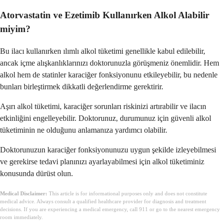
Atorvastatin ve Ezetimib Kullanırken Alkol Alabilir
miyim?
Bu ilacı kullanırken ılımlı alkol tüketimi genellikle kabul edilebilir,
ancak içme alışkanlıklarınızı doktorunuzla görüşmeniz önemlidir. Hem
alkol hem de statinler karaciğer fonksiyonunu etkileyebilir, bu nedenle
bunları birleştirmek dikkatli değerlendirme gerektirir.
Aşırı alkol tüketimi, karaciğer sorunları riskinizi artırabilir ve ilacın
etkinliğini engelleyebilir. Doktorunuz, durumunuz için güvenli alkol
tüketiminin ne olduğunu anlamanıza yardımcı olabilir.
Doktorunuzun karaciğer fonksiyonunuzu uygun şekilde izleyebilmesi
ve gerekirse tedavi planınızı ayarlayabilmesi için alkol tüketiminiz
konusunda dürüst olun.
Medical Disclaimer:
This article is for informational purposes only and does not constitute
medical advice. Always consult a qualified healthcare provider for diagnosis and treatment
decisions. If you are experiencing a medical emergency, call 911 or go to the nearest emergency
room immediately.