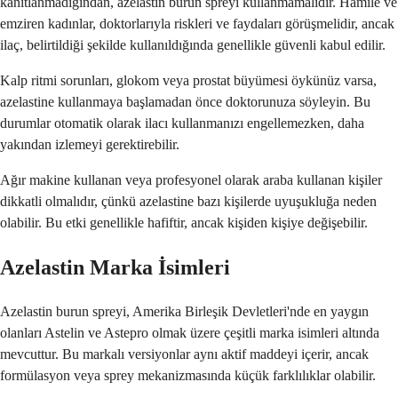
kanıtlanmadığından, azelastin burun spreyi kullanmamalıdır. Hamile ve
emziren kadınlar, doktorlarıyla riskleri ve faydaları görüşmelidir, ancak
ilaç, belirtildiği şekilde kullanıldığında genellikle güvenli kabul edilir.
Kalp ritmi sorunları, glokom veya prostat büyümesi öykünüz varsa,
azelastine kullanmaya başlamadan önce doktorunuza söyleyin. Bu
durumlar otomatik olarak ilacı kullanmanızı engellemezken, daha
yakından izlemeyi gerektirebilir.
Ağır makine kullanan veya profesyonel olarak araba kullanan kişiler
dikkatli olmalıdır, çünkü azelastine bazı kişilerde uyuşukluğa neden
olabilir. Bu etki genellikle hafiftir, ancak kişiden kişiye değişebilir.
Azelastin Marka İsimleri
Azelastin burun spreyi, Amerika Birleşik Devletleri'nde en yaygın
olanları Astelin ve Astepro olmak üzere çeşitli marka isimleri altında
mevcuttur. Bu markalı versiyonlar aynı aktif maddeyi içerir, ancak
formülasyon veya sprey mekanizmasında küçük farklılıklar olabilir.