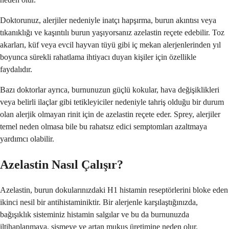
Doktorunuz, alerjiler nedeniyle inatçı hapşırma, burun akıntısı veya
tıkanıklığı ve kaşıntılı burun yaşıyorsanız azelastin reçete edebilir. Toz
akarları, küf veya evcil hayvan tüyü gibi iç mekan alerjenlerinden yıl
boyunca sürekli rahatlama ihtiyacı duyan kişiler için özellikle
faydalıdır.
Bazı doktorlar ayrıca, burnunuzun güçlü kokular, hava değişiklikleri
veya belirli ilaçlar gibi tetikleyiciler nedeniyle tahriş olduğu bir durum
olan alerjik olmayan rinit için de azelastin reçete eder. Sprey, alerjiler
temel neden olmasa bile bu rahatsız edici semptomları azaltmaya
yardımcı olabilir.
Azelastin Nasıl Çalışır?
Azelastin, burun dokularınızdaki H1 histamin reseptörlerini bloke eden
ikinci nesil bir antihistaminiktir. Bir alerjenle karşılaştığınızda,
bağışıklık sisteminiz histamin salgılar ve bu da burnunuzda
iltihaplanmaya, şişmeye ve artan mukus üretimine neden olur.