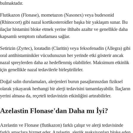
bulmaktadır.
Flutikazon (Flonase), mometazon (Nasonex) veya budesonid
(Rhinocort) gibi nazal kortikosteroidler başka bir yaklaşım sunar. Bu
ilaçlar histamini bloke etmek yerine iltihabı azaltır ve genellikle daha
kapsamlı semptom rahatlaması sağlar.
Setirizin (Zyrtec), loratadin (Claritin) veya feksofenadin (Allegra) gibi
oral antihistaminikler vücudunuzun her yerinde etki gösterir ancak
nazal spreylerden daha az hedeflenmiş olabilirler. Maksimum etkinlik
için genellikle nazal tedavilerle birleştirilirler.
Doğal salin durulamaları, alerjenleri burun pasajlarınızdan fiziksel
olarak yıkayarak herhangi bir alerji tedavisini tamamlayabilir. İlaçların
yerini almasa da, reçeteli tedavinizin etkinliğini artırabilirler.
Azelastin Flonase'dan Daha mı İyi?
Azelastin ve Flonase (flutikazon) farklı çalışır ve alerji tedavisinde
farklı amaçlara hizmet eder. Azelastin, alerjik reaksiyonları bloke eden