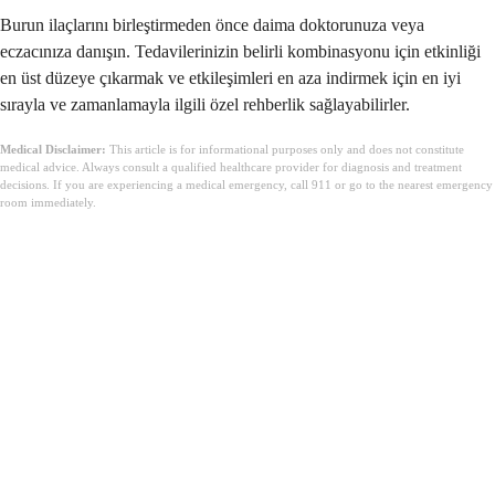
Burun ilaçlarını birleştirmeden önce daima doktorunuza veya
eczacınıza danışın. Tedavilerinizin belirli kombinasyonu için etkinliği
en üst düzeye çıkarmak ve etkileşimleri en aza indirmek için en iyi
sırayla ve zamanlamayla ilgili özel rehberlik sağlayabilirler.
Medical Disclaimer:
This article is for informational purposes only and does not constitute
medical advice. Always consult a qualified healthcare provider for diagnosis and treatment
decisions. If you are experiencing a medical emergency, call 911 or go to the nearest emergency
room immediately.