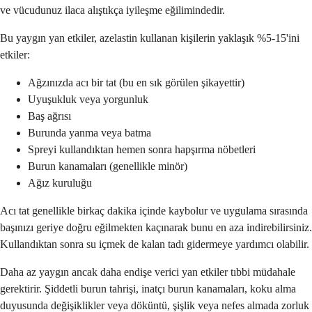
ve vücudunuz ilaca alıştıkça iyileşme eğilimindedir.
Bu yaygın yan etkiler, azelastin kullanan kişilerin yaklaşık %5-15'ini
etkiler:
Ağzınızda acı bir tat (bu en sık görülen şikayettir)
Uyuşukluk veya yorgunluk
Baş ağrısı
Burunda yanma veya batma
Spreyi kullandıktan hemen sonra hapşırma nöbetleri
Burun kanamaları (genellikle minör)
Ağız kuruluğu
Acı tat genellikle birkaç dakika içinde kaybolur ve uygulama sırasında
başınızı geriye doğru eğilmekten kaçınarak bunu en aza indirebilirsiniz.
Kullandıktan sonra su içmek de kalan tadı gidermeye yardımcı olabilir.
Daha az yaygın ancak daha endişe verici yan etkiler tıbbi müdahale
gerektirir. Şiddetli burun tahrişi, inatçı burun kanamaları, koku alma
duyusunda değişiklikler veya döküntü, şişlik veya nefes almada zorluk