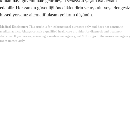
kullanmayı güvenli hale getirmeyen sedasyon yaşamaya devam
edebilir. Her zaman güvenliği önceliklendirin ve uykulu veya dengesiz
hissediyorsanız alternatif ulaşım yollarını düşünün.
Medical Disclaimer:
This article is for informational purposes only and does not constitute
medical advice. Always consult a qualified healthcare provider for diagnosis and treatment
decisions. If you are experiencing a medical emergency, call 911 or go to the nearest emergency
room immediately.