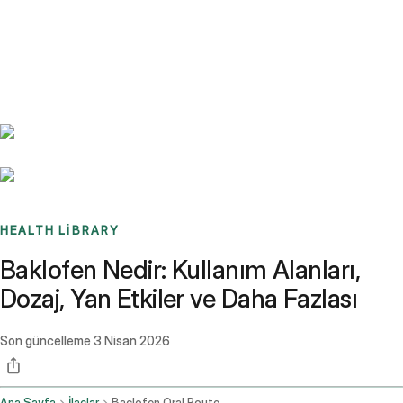
Benchmarks
Stories
FAQ
Sign up / Log in
HEALTH LIBRARY
Baklofen Nedir: Kullanım Alanları,
Dozaj, Yan Etkiler ve Daha Fazlası
Son güncelleme
3 Nisan 2026
Ana Sayfa
İlaçlar
Baclofen Oral Route