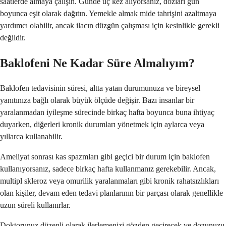
saatlerde almaya çalışın. Günde üç kez alıyorsanız, dozları gün
boyunca eşit olarak dağıtın. Yemekle almak mide tahrişini azaltmaya
yardımcı olabilir, ancak ilacın düzgün çalışması için kesinlikle gerekli
değildir.
Baklofeni Ne Kadar Süre Almalıyım?
Baklofen tedavisinin süresi, altta yatan durumunuza ve bireysel
yanıtınıza bağlı olarak büyük ölçüde değişir. Bazı insanlar bir
yaralanmadan iyileşme sürecinde birkaç hafta boyunca buna ihtiyaç
duyarken, diğerleri kronik durumları yönetmek için aylarca veya
yıllarca kullanabilir.
Ameliyat sonrası kas spazmları gibi geçici bir durum için baklofen
kullanıyorsanız, sadece birkaç hafta kullanmanız gerekebilir. Ancak,
multipl skleroz veya omurilik yaralanmaları gibi kronik rahatsızlıkları
olan kişiler, devam eden tedavi planlarının bir parçası olarak genellikle
uzun süreli kullanırlar.
Doktorunuz düzenli olarak ilerlemenizi gözden geçirecek ve dozunuzu