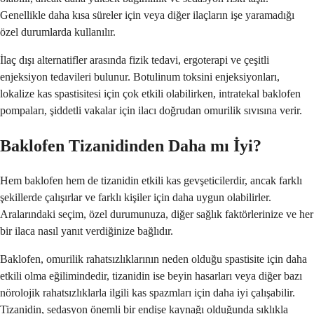
Genellikle daha kısa süreler için veya diğer ilaçların işe yaramadığı
özel durumlarda kullanılır.
İlaç dışı alternatifler arasında fizik tedavi, ergoterapi ve çeşitli
enjeksiyon tedavileri bulunur. Botulinum toksini enjeksiyonları,
lokalize kas spastisitesi için çok etkili olabilirken, intratekal baklofen
pompaları, şiddetli vakalar için ilacı doğrudan omurilik sıvısına verir.
Baklofen Tizanidinden Daha mı İyi?
Hem baklofen hem de tizanidin etkili kas gevşeticilerdir, ancak farklı
şekillerde çalışırlar ve farklı kişiler için daha uygun olabilirler.
Aralarındaki seçim, özel durumunuza, diğer sağlık faktörlerinize ve her
bir ilaca nasıl yanıt verdiğinize bağlıdır.
Baklofen, omurilik rahatsızlıklarının neden olduğu spastisite için daha
etkili olma eğilimindedir, tizanidin ise beyin hasarları veya diğer bazı
nörolojik rahatsızlıklarla ilgili kas spazmları için daha iyi çalışabilir.
Tizanidin, sedasyon önemli bir endişe kaynağı olduğunda sıklıkla