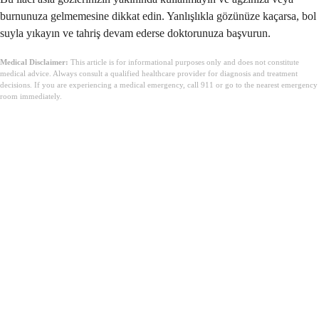
burnunuza gelmemesine dikkat edin. Yanlışlıkla gözünüze kaçarsa, bol
suyla yıkayın ve tahriş devam ederse doktorunuza başvurun.
Medical Disclaimer:
This article is for informational purposes only and does not constitute
medical advice. Always consult a qualified healthcare provider for diagnosis and treatment
decisions. If you are experiencing a medical emergency, call 911 or go to the nearest emergency
room immediately.