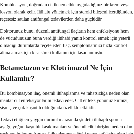
Kombinasyon, doğrudan etkilenen cilde uyguladığınız bir krem veya
losyon olarak gelir. İltihabı yönetmek için steroid bileşeni içerdiğinden,
reçetesiz satılan antifungal tedavilerden daha güçlüdür.
Doktorunuz bunu, düzenli antifungal ilaçların hem enfeksiyonu hem
de vücudunuzun buna verdiği iltihabi yanıtı kontrol etmek için yeterli
olmadığı durumlarda reçete eder. İlaç, semptomlarınızı hızla kontrol
altına almak için kısa süreli kullanım için tasarlanmıştır.
Betametazon ve Klotrimazol Ne İçin
Kullanılır?
Bu kombinasyon ilaç, önemli iltihaplanma ve rahatsızlığa neden olan
mantar cilt enfeksiyonlarını tedavi eder. Cilt enfeksiyonunuz kırmızı,
şişmiş ve çok kaşıntılı olduğunda özellikle etkilidir.
Tedavi ettiği en yaygın durumlar arasında şiddetli iltihaplı sporcu
ayağı, yoğun kaşıntılı kasık mantarı ve önemli cilt tahrişine neden olan
saçkıran bulunur. Ayrıca, iltihaplanmış ciltteki maya enfeksiyonları için