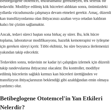
Betibeglogene ototemcel, tekrarlamanız gerekmeyen, tek seferlik bir
tedavidir. Modifiye edilmiş kök hücreleri aldıktan sonra, önümüzdeki
yıllarda vücudunuzda çalışmaya devam etmeleri gerekir. Amaç, düzenli
kan transfüzyonlarına olan ihtiyacınızı azaltan veya ortadan kaldıran
kalıcı bir çözüm sağlamaktır.
Ancak, tedavi süreci baştan sona birkaç ay sürer. Bu, kök hücre
toplama, laboratuvar modifikasyonu, hazırlık kemoterapisi ve iyileşme
için gereken süreyi içerir. Tıbbi ekibiniz, bu süre boyunca ilerlemenizi
yakından takip edecektir.
Tedaviden sonra, tedavinin ne kadar iyi çalıştığını izlemek için düzenli
takip randevularına ihtiyacınız olacaktır. Bu kontroller, modifiye
edilmiş hücrelerin sağlıklı kırmızı kan hücreleri ürettiğinden ve
transfüzyon ihtiyaçlarınızın beklendiği gibi azaldığından emin olmaya
yardımcı olur.
Betibeglogene Ototemcel'in Yan Etkileri
Nelerdir?