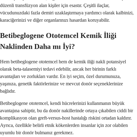
düzenli transfüzyon alan kişiler için esastır. Çeşitli ilaçlar,
vücudunuzdaki fazla demiri uzaklaştırmaya yardımcı olarak kalbinizi,
karaciğerinizi ve diğer organlarınızı hasardan koruyabilir.
Betibeglogene Ototemcel Kemik İliği
Naklinden Daha mı İyi?
Hem betibeglogene ototemcel hem de kemik iliği nakli potansiyel
olarak beta-talasemiyi tedavi edebilir, ancak her birinin farklı
avantajları ve zorlukları vardır. En iyi seçim, özel durumunuza,
yaşınıza, genetik faktörlerinize ve mevcut donör seçeneklerinize
bağlıdır.
Betibeglogene ototemcel, kendi hücrelerinizi kullanmanın büyük
avantajına sahiptir, bu da donör nakillerinde ortaya çıkabilen ciddi bir
komplikasyon olan greft-versus-host hastalığı riskini ortadan kaldırır.
Ayrıca, özellikle belirli etnik kökenlerden insanlar için zor olabilen
uyumlu bir donör bulmanız gerekmez.