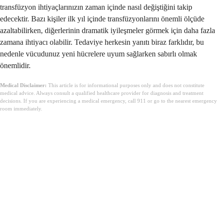
transfüzyon ihtiyaçlarınızın zaman içinde nasıl değiştiğini takip
edecektir. Bazı kişiler ilk yıl içinde transfüzyonlarını önemli ölçüde
azaltabilirken, diğerlerinin dramatik iyileşmeler görmek için daha fazla
zamana ihtiyacı olabilir. Tedaviye herkesin yanıtı biraz farklıdır, bu
nedenle vücudunuz yeni hücrelere uyum sağlarken sabırlı olmak
önemlidir.
Medical Disclaimer:
This article is for informational purposes only and does not constitute
medical advice. Always consult a qualified healthcare provider for diagnosis and treatment
decisions. If you are experiencing a medical emergency, call 911 or go to the nearest emergency
room immediately.