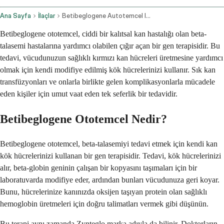
Ana Sayfa
İlaçlar
Betibeglogene Autotemcel Intravenous Route
Betibeglogene ototemcel, ciddi bir kalıtsal kan hastalığı olan beta-
talasemi hastalarına yardımcı olabilen çığır açan bir gen terapisidir. Bu
tedavi, vücudunuzun sağlıklı kırmızı kan hücreleri üretmesine yardımcı
olmak için kendi modifiye edilmiş kök hücrelerinizi kullanır. Sık kan
transfüzyonları ve onlarla birlikte gelen komplikasyonlarla mücadele
eden kişiler için umut vaat eden tek seferlik bir tedavidir.
Betibeglogene Ototemcel Nedir?
Betibeglogene ototemcel, beta-talasemiyi tedavi etmek için kendi kan
kök hücrelerinizi kullanan bir gen terapisidir. Tedavi, kök hücrelerinizi
alır, beta-globin geninin çalışan bir kopyasını taşımaları için bir
laboratuvarda modifiye eder, ardından bunları vücudunuza geri koyar.
Bunu, hücrelerinize kanınızda oksijen taşıyan protein olan sağlıklı
hemoglobin üretmeleri için doğru talimatları vermek gibi düşünün.
Bu terapi aynı zamanda Zynteglo marka adıyla da bilinir. Doktorların