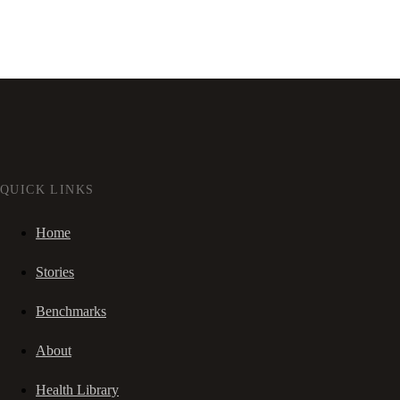
QUICK LINKS
Home
Stories
Benchmarks
About
Health Library