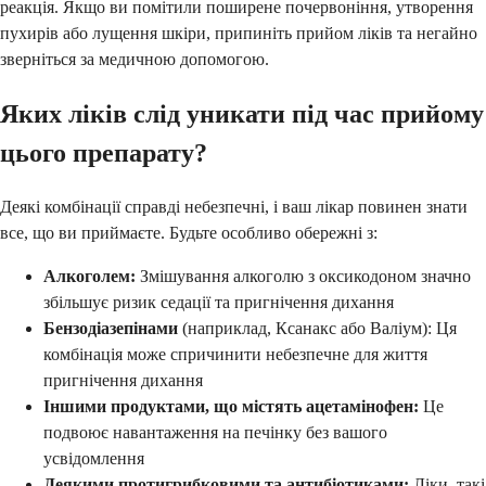
реакція. Якщо ви помітили поширене почервоніння, утворення
пухирів або лущення шкіри, припиніть прийом ліків та негайно
зверніться за медичною допомогою.
Яких ліків слід уникати під час прийому
цього препарату?
Деякі комбінації справді небезпечні, і ваш лікар повинен знати
все, що ви приймаєте. Будьте особливо обережні з:
Алкоголем:
Змішування алкоголю з оксикодоном значно
збільшує ризик седації та пригнічення дихання
Бензодіазепінами
(наприклад, Ксанакс або Валіум): Ця
комбінація може спричинити небезпечне для життя
пригнічення дихання
Іншими продуктами, що містять ацетамінофен:
Це
подвоює навантаження на печінку без вашого
усвідомлення
Деякими протигрибковими та антибіотиками:
Ліки, такі