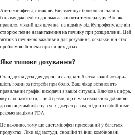
Ацетамінофен діє інакше. Він зменшує больові сигнали в
їхньому джерелі та допомагає знизити температуру. Він, як
правило, м'який для шлунка, на відміну від ібупрофену, але він
створює певне навантаження на печінку при розщепленні. Цей
зв'язок з печінкою важливий для розуміння, оскільки він стає
проблемою безпеки при вищих дозах.
Яке типове дозування?
Стандартна доза для дорослих - одна таблетка кожні чотири-
шість годин за потреби при болю. Ваш лікар встановить
правильний графік, виходячи з вашої ситуації. Ключова цифра,
яку слід пам'ятати, - це 4 грами, що є максимальною добовою
дозою ацетамінофену з усіх джерел разом, згідно з офіційними
рекомендаціями FDA
.
Це важливо, тому що ацетамінофен прихований у багатьох
продуктах. Ліки від застуди, снодійні та інші комбіновані