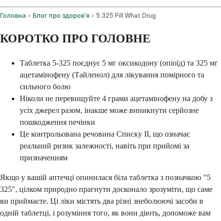
Головна
Блог про здоров'я
5 325 Pill What Drug
КОРОТКО ПРО ГОЛОВНЕ
Таблетка 5-325 поєднує 5 мг оксикодону (опіоїд) та 325 мг
ацетамінофену (Тайленол) для лікування помірного та
сильного болю
Ніколи не перевищуйте 4 грами ацетамінофену на добу з
усіх джерел разом, інакше може виникнути серйозне
пошкодження печінки
Це контрольована речовина Списку II, що означає
реальний ризик залежності, навіть при прийомі за
призначенням
Якщо у вашій аптечці опинилася біла таблетка з позначкою "5
325", цілком природно прагнути досконало зрозуміти, що саме
ви приймаєте. Ці ліки містять два різні знеболюючі засоби в
одній таблетці, і розуміння того, як вони діють, допоможе вам