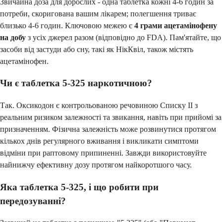
Звичайна доза для дорослих - одна таблетка кожні 4-6 годин за
потреби, скоригована вашим лікарем; полегшення триває
близько 4-6 годин. Ключовою межею є
4 грами ацетамінофену
на добу
з усіх джерел разом (відповідно до FDA). Пам'ятайте, що
засоби від застуди або сну, такі як НікКвіл, також містять
ацетамінофен.
Чи є таблетка 5-325 наркотичною?
Так. Оксикодон є контрольованою речовиною Списку II з
реальним ризиком залежності та звикання, навіть при прийомі за
призначенням. Фізична залежність може розвинутися протягом
кількох днів регулярного вживання і викликати симптоми
відміни при раптовому припиненні. Завжди використовуйте
найнижчу ефективну дозу протягом найкоротшого часу.
Яка таблетка 5-325, і що робити при
передозуванні?