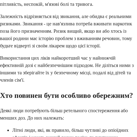
пітливість, неспокій, м'язові болі та тривога.
Залежність відрізняється від звикання, але обидва є реальними
ризиками. Звикання - це нав'язлива потреба вживати наркотик
поза його призначенням. Ризик вищий, якщо ви або хтось із
вашої родини має історію проблем з вживанням речовин, тому
будьте відверті зі своїм лікарем щодо цієї історії.
Використання цих ліків найкоротший час у найнижчій
ефективній дозі є найбезпечнішим підходом. Не діліться ними з
іншими та зберігайте їх у безпечному місці, подалі від дітей та
членів сім'ї.
Хто повинен бути особливо обережним?
Деякі люди потребують більш ретельного спостереження або
менших доз. До них належать:
Літні люди, які, як правило, більш чутливі до опіоїдних