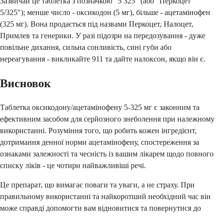
Зазвичай це таблетка з позначкою "5 325" (або "Перкоцет
5/325"); менше число - оксикодон (5 мг), більше - ацетамінофен
(325 мг). Вона продається під назвами Перкоцет, Налоцет,
Примлев та генерики. У разі підозри на передозування - дуже
повільне дихання, сильна сонливість, сині губи або
нереагування - викликайте 911 та дайте налоксон, якщо він є.
Висновок
Таблетка оксикодону/ацетамінофену 5-325 мг є законним та
ефективним засобом для серйозного знеболення при належному
використанні. Розуміння того, що робить кожен інгредієнт,
дотримання денної норми ацетамінофену, спостереження за
ознаками залежності та чесність із вашим лікарем щодо повного
списку ліків - це чотири найважливіші речі.
Це препарат, що вимагає поваги та уваги, а не страху. При
правильному використанні та найкоротший необхідний час він
може справді допомогти вам відновитися та повернутися до