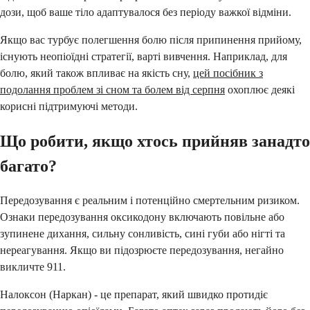
дози, щоб ваше тіло адаптувалося без періоду важкої відміни.
Якщо вас турбує полегшення болю після припинення прийому,
існують неопіоїдні стратегії, варті вивчення. Наприклад, для
болю, який також впливає на якість сну,
цей посібник з
подолання проблем зі сном та болем від серпня
охоплює деякі
корисні підтримуючі методи.
Що робити, якщо хтось прийняв занадто
багато?
Передозування є реальним і потенційно смертельним ризиком.
Ознаки передозування оксикодону включають повільне або
зупинене дихання, сильну сонливість, сині губи або нігті та
нереагування. Якщо ви підозрюєте передозування, негайно
викличте 911.
Налоксон (Наркан) - це препарат, який швидко протидіє