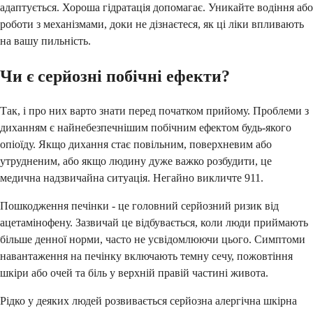
адаптується. Хороша гідратація допомагає. Уникайте водіння або
роботи з механізмами, доки не дізнаєтеся, як ці ліки впливають
на вашу пильність.
Чи є серйозні побічні ефекти?
Так, і про них варто знати перед початком прийому. Проблеми з
диханням є найнебезпечнішим побічним ефектом будь-якого
опіоїду. Якщо дихання стає повільним, поверхневим або
утрудненим, або якщо людину дуже важко розбудити, це
медична надзвичайна ситуація. Негайно викличте 911.
Пошкодження печінки - це головний серйозний ризик від
ацетамінофену. Зазвичай це відбувається, коли люди приймають
більше денної норми, часто не усвідомлюючи цього. Симптоми
навантаження на печінку включають темну сечу, пожовтіння
шкіри або очей та біль у верхній правій частині живота.
Рідко у деяких людей розвивається серйозна алергічна шкірна