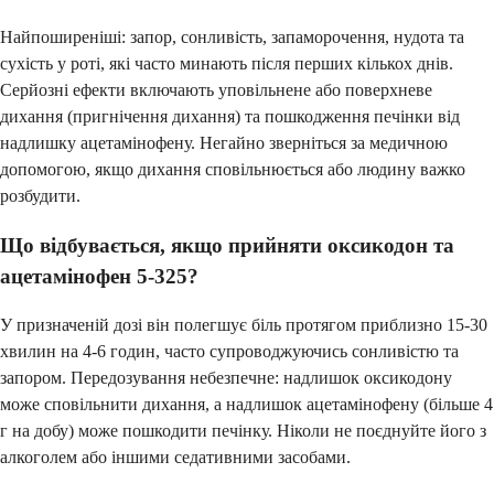
Найпоширеніші: запор, сонливість, запаморочення, нудота та
сухість у роті, які часто минають після перших кількох днів.
Серйозні ефекти включають уповільнене або поверхневе
дихання (пригнічення дихання) та пошкодження печінки від
надлишку ацетамінофену. Негайно зверніться за медичною
допомогою, якщо дихання сповільнюється або людину важко
розбудити.
Що відбувається, якщо прийняти оксикодон та
ацетамінофен 5-325?
У призначеній дозі він полегшує біль протягом приблизно 15-30
хвилин на 4-6 годин, часто супроводжуючись сонливістю та
запором. Передозування небезпечне: надлишок оксикодону
може сповільнити дихання, а надлишок ацетамінофену (більше 4
г на добу) може пошкодити печінку. Ніколи не поєднуйте його з
алкоголем або іншими седативними засобами.