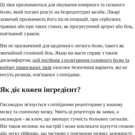
Ці ліки призначаються для лікування помірного та сильного
болю, який погано реагує на безрецептурні засоби. Лікарі
зазвичай призначають його після операцій, при серйозних
травмах або при таких станах, як прогресуючий артрит або біль,
пов'язаний з раком.
Він не призначений для щоденного легкого болю, такого як
звичайний головний біль. Якщо ви маєте справу з таким
дискомфортом,
цей посібник з полегшення головного болю та
вибору правильних ліків
охоплює безпечніші варіанти, які не
несуть ризиків, пов'язаних з опіоїдами.
Як діє кожен інгредієнт?
Оксикодон зв'язується з опіоїдними рецепторами у вашому
мозку та спинному мозку. Уявіть ці рецептори як замки, а
оксикодон - як ключ, що зменшує гучність больових сигналів.
Він також впливає на настрій і може викликати відчуття спокою
або легку ейфорію, що частково є причиною ризику залежності.