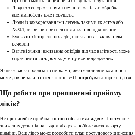
ефектів і мають вищий ризик падінь та плутанини
Люди з захворюваннями печінки, оскільки обробка
ацетамінофену вже порушена
Люди із захворюваннями легень, такими як астма або
ХОЗЛ, де ризик пригнічення дихання підвищений
Будь-хто з історією розладів, пов'язаних з вживанням
речовин
Вагітні жінки: вживання опіоїдів під час вагітності може
спричинити синдром відміни у новонароджених
Якщо у вас є проблеми з нирками, оксикодоновий компонент
може довше залишатися в організмі і потребувати корекції дози.
Що робити при припиненні прийому
ліків?
Не припиняйте прийом раптово після тижня-двох. Поступове
зниження дози під наглядом лікаря запобігає дискомфорту
відміни. Ваш лікар може розробити план поступового зниження