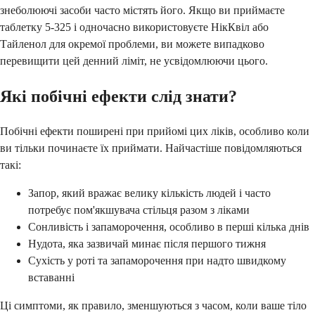
знеболюючі засоби часто містять його. Якщо ви приймаєте
таблетку 5-325 і одночасно використовуєте НікКвіл або
Тайленол для окремої проблеми, ви можете випадково
перевищити цей денний ліміт, не усвідомлюючи цього.
Які побічні ефекти слід знати?
Побічні ефекти поширені при прийомі цих ліків, особливо коли
ви тільки починаєте їх приймати. Найчастіше повідомляються
такі:
Запор, який вражає велику кількість людей і часто
потребує пом'якшувача стільця разом з ліками
Сонливість і запаморочення, особливо в перші кілька днів
Нудота, яка зазвичай минає після першого тижня
Сухість у роті та запаморочення при надто швидкому
вставанні
Ці симптоми, як правило, зменшуються з часом, коли ваше тіло