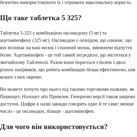
безпечно використовувати їх і отримати максимальну користь.
Що таке таблетка 5 325?
Таблетка 5-325 є комбінацією оксикодону (5 мг) та
ацетамінофену (325 мг). Оксикодон є опіоїдом, що означає, що
він впливає на ваш мозок і спинний мозок, змінюючи відчуття
болю. Ацетамінофен - це той самий інгредієнт, що міститься у
звичайному Тайленолі. Разом вони борються з болем з двох
різних напрямків, що робить комбінацію більш ефективною, ніж
кожен з них окремо.
Ви можете почути про нього під такими торговими назвами, як
Перкоцет, Налоцет або Примлев. Генеричні версії також широко
доступні. Цифри в назві завжди говорять одне й те саме: менше
число - це оксикодон, більше - ацетамінофен.
Для чого він використовується?