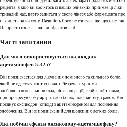
передозуванню опіоїдами. Багато аптек зараз продають його без
рецепта. Якщо ви або хтось із ваших близьких приймає ці ліки
тривалий час, варто запитати у свого лікаря або фармацевта про
наявність налоксону. Наявність його не означає, що щось не так.
Це просто означає, що ви підготовлені.
Часті запитання
Для чого використовується оксикодон/
ацетамінофен 5-325?
Він призначається для лікування помірного та сильного болю,
який не вдається контролювати безрецептурними
знеболюючими - наприклад, після операції, серйозної травми,
при прогресуючому артриті або болю, пов'язаному з раком. Він
поєднує оксикодон (опіоїд) з ацетамінофеном для посилення
знеболення. Він не призначений для щоденних легких болів.
Які побічні ефекти оксикодону-ацетамінофену?