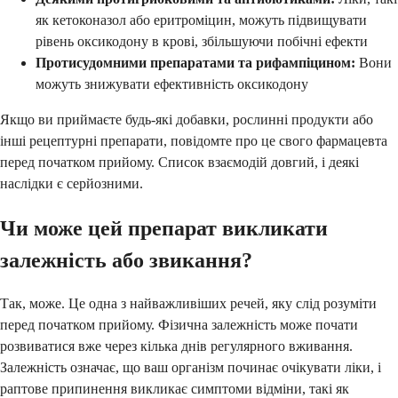
як кетоконазол або еритроміцин, можуть підвищувати
рівень оксикодону в крові, збільшуючи побічні ефекти
Протисудомними препаратами та рифампіцином:
Вони
можуть знижувати ефективність оксикодону
Якщо ви приймаєте будь-які добавки, рослинні продукти або
інші рецептурні препарати, повідомте про це свого фармацевта
перед початком прийому. Список взаємодій довгий, і деякі
наслідки є серйозними.
Чи може цей препарат викликати
залежність або звикання?
Так, може. Це одна з найважливіших речей, яку слід розуміти
перед початком прийому. Фізична залежність може почати
розвиватися вже через кілька днів регулярного вживання.
Залежність означає, що ваш організм починає очікувати ліки, і
раптове припинення викликає симптоми відміни, такі як