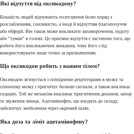
Які відчуття від оксикодону?
Більшість людей відчувають полегшення болю поряд з
розслабленням, сонливістю, а іноді й відчуттям благополуччя
або ейфорії. Він також може викликати запаморочення, нудоту
або "туман" в голові. Це приємне відчуття є частиною того, що
робить його викликаючим звикання, тому його слід
використовувати лише точно за призначенням.
Що оксикодон робить з вашим тілом?
Оксикодон зв'язується з опіоїдними рецепторами в мозку та
спинному мозку і пригнічує больові сигнали, а також викликає
седацію. Той же механізм викликає пригнічення дихання, запор
та звуження зіниць. Ацетамінофен, що входить до складу,
забезпечує знеболення через окремий шлях.
Яка доза та ліміт ацетамінофену?