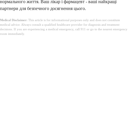
нормального життя. Ваш лікар і фармацевт - ваші найкращі
партнери для безпечного досягнення цього.
Medical Disclaimer:
This article is for informational purposes only and does not constitute
medical advice. Always consult a qualified healthcare provider for diagnosis and treatment
decisions. If you are experiencing a medical emergency, call 911 or go to the nearest emergency
room immediately.