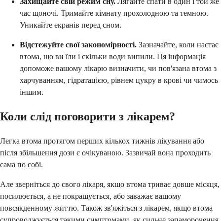
Захищайте свій режим сну.
Лягайте спати в один і той же
час щоночі. Тримайте кімнату прохолодною та темною.
Уникайте екранів перед сном.
Відстежуйте свої закономірності.
Зазначайте, коли настає
втома, що ви їли і скільки води випили. Ця інформація
допоможе вашому лікарю визначити, чи пов'язана втома з
харчуванням, гідратацією, рівнем цукру в крові чи чимось
іншим.
Коли слід поговорити з лікарем?
Легка втома протягом перших кількох тижнів лікування або
після збільшення дози є очікуваною. Зазвичай вона проходить
сама по собі.
Але зверніться до свого лікаря, якщо втома триває довше місяця,
посилюється, а не покращується, або заважає вашому
повсякденному життю. Також зв'яжіться з лікарем, якщо втома
супроводжується такими симптомами, як сильне запаморочення,