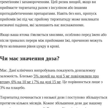
тремтінням і запамороченням. Цей ризик вищий, якщо ви
приймаєте тирзепатид разом з інсуліном або іншими
протидіабетичними препаратами. Навіть без них, пропуск
прийомів їжі під час прийому тирзепатиду може викликати
незначні падіння, які залишають вас виснаженими.
Якщо ваша втома з'являється хвилями, особливо перед їжею або
після тривалих перерв між прийомами їжі, причиною можуть
бути коливання рівня цукру в крові.
Чи має значення доза?
Має. Дані клінічних випробувань показують дозозалежну
залежність. Близько
5% людей на дозі 5 мг повідомляли про
втому, 6% на 10 мг і 7% на дозі 15 мг
. Це порівнюється лише з
3% на плацебо.
Тирзепатид починається з низької дози і поступово збільшується
протягом кількох місяців. Кожне збільшення дози дає вашому