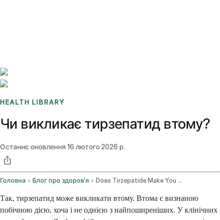
Benchmarks
Stories
FAQ
Sign up / Log in
HEALTH LIBRARY
Чи викликає тирзепатид втому?
Останнє оновлення
16 лютого 2026 р.
Головна
Блог про здоров'я
Does Tirzepatide Make You Tired
Так, тирзепатид може викликати втому. Втома є визнаною
побічною дією, хоча і не однією з найпоширеніших. У клінічних