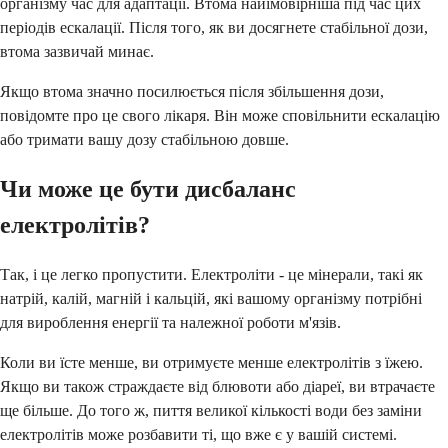
організму час для адаптації. Втома найімовірніша під час цих
періодів ескалації. Після того, як ви досягнете стабільної дози,
втома зазвичай минає.
Якщо втома значно посилюється після збільшення дози,
повідомте про це свого лікаря. Він може сповільнити ескалацію
або тримати вашу дозу стабільною довше.
Чи може це бути дисбаланс
електролітів?
Так, і це легко пропустити. Електроліти - це мінерали, такі як
натрій, калій, магній і кальцій, які вашому організму потрібні
для вироблення енергії та належної роботи м'язів.
Коли ви їсте менше, ви отримуєте менше електролітів з їжею.
Якщо ви також страждаєте від блювоти або діареї, ви втрачаєте
ще більше. До того ж, пиття великої кількості води без заміни
електролітів може розбавити ті, що вже є у вашій системі.