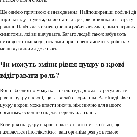
Ще однією причиною є зневоднення. Найпоширеніші побічні дії
тирзепатиду - нудота, блювота та діарея, які викликають втрату
рідини. Навіть легке зневоднення робить втому одним з перших
симптомів, які ви відчуваєте. Багато людей також забувають
пити достатньо води, оскільки пригнічення апетиту робить їх
менш чутливими до спраги.
Чи можуть зміни рівня цукру в крові
відігравати роль?
Вони абсолютно можуть. Тирзепатид допомагає регулювати
рівень цукру в крові, що зазвичай є корисним. Але іноді рівень
цукру в крові може впасти нижче, ніж звично для вашого
організму, особливо під час періоду адаптації.
Коли рівень цукру в крові падає занадто низько (стан, що
називається гіпоглікемією), ваш організм реагує втомою,