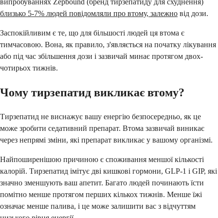
випробуваннях Zepbound (бренд тирзепатиду для схуднення)
близько 5-7% людей повідомляли про втому, залежно
від дози.
Заспокійливим є те, що для більшості людей ця втома є
тимчасовою. Вона, як правило, з'являється на початку лікування
або під час збільшення дози і зазвичай минає протягом двох-
чотирьох тижнів.
Чому тирзепатид викликає втому?
Тирзепатид не виснажує вашу енергію безпосередньо, як це
може зробити седативний препарат. Втома зазвичай виникає
через непрямі зміни, які препарат викликає у вашому організмі.
Найпоширенішою причиною є споживання меншої кількості
калорій. Тирзепатид імітує дві кишкові гормони, GLP-1 і GIP, які
значно зменшують ваш апетит. Багато людей починають їсти
помітно менше протягом перших кількох тижнів. Менше їжі
означає менше палива, і це може залишити вас з відчуттям
низького рівня енергії.