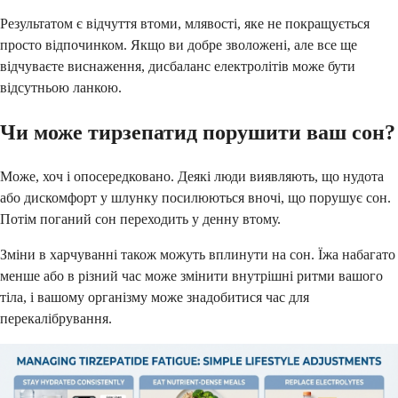
Результатом є відчуття втоми, млявості, яке не покращується
просто відпочинком. Якщо ви добре зволожені, але все ще
відчуваєте виснаження, дисбаланс електролітів може бути
відсутньою ланкою.
Чи може тирзепатид порушити ваш сон?
Може, хоч і опосередковано. Деякі люди виявляють, що нудота
або дискомфорт у шлунку посилюються вночі, що порушує сон.
Потім поганий сон переходить у денну втому.
Зміни в харчуванні також можуть вплинути на сон. Їжа набагато
менше або в різний час може змінити внутрішні ритми вашого
тіла, і вашому організму може знадобитися час для
перекалібрування.