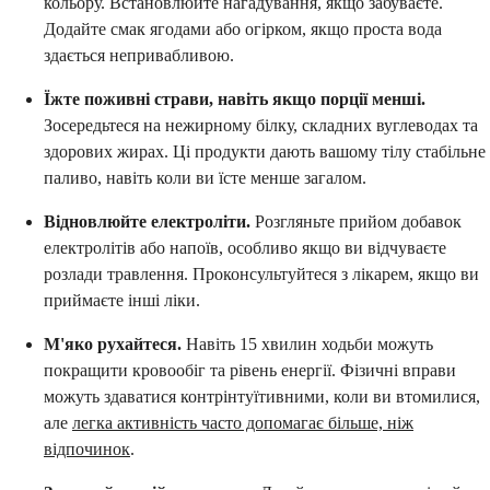
кольору. Встановлюйте нагадування, якщо забуваєте.
Додайте смак ягодами або огірком, якщо проста вода
здається непривабливою.
Їжте поживні страви, навіть якщо порції менші.
Зосередьтеся на нежирному білку, складних вуглеводах та
здорових жирах. Ці продукти дають вашому тілу стабільне
паливо, навіть коли ви їсте менше загалом.
Відновлюйте електроліти.
Розгляньте прийом добавок
електролітів або напоїв, особливо якщо ви відчуваєте
розлади травлення. Проконсультуйтеся з лікарем, якщо ви
приймаєте інші ліки.
М'яко рухайтеся.
Навіть 15 хвилин ходьби можуть
покращити кровообіг та рівень енергії. Фізичні вправи
можуть здаватися контрінтуїтивними, коли ви втомилися,
але
легка активність часто допомагає більше, ніж
відпочинок
.