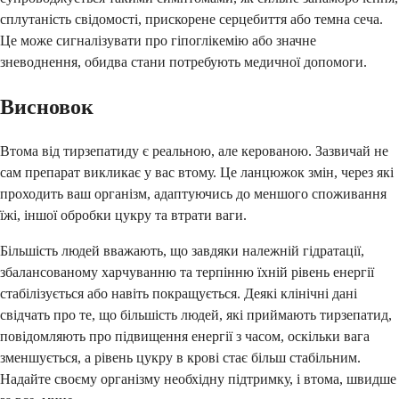
сплутаність свідомості, прискорене серцебиття або темна сеча.
Це може сигналізувати про гіпоглікемію або значне
зневоднення, обидва стани потребують медичної допомоги.
Висновок
Втома від тирзепатиду є реальною, але керованою. Зазвичай не
сам препарат викликає у вас втому. Це ланцюжок змін, через які
проходить ваш організм, адаптуючись до меншого споживання
їжі, іншої обробки цукру та втрати ваги.
Більшість людей вважають, що завдяки належній гідратації,
збалансованому харчуванню та терпінню їхній рівень енергії
стабілізується або навіть покращується. Деякі клінічні дані
свідчать про те, що більшість людей, які приймають тирзепатид,
повідомляють про підвищення енергії з часом, оскільки вага
зменшується, а рівень цукру в крові стає більш стабільним.
Надайте своєму організму необхідну підтримку, і втома, швидше