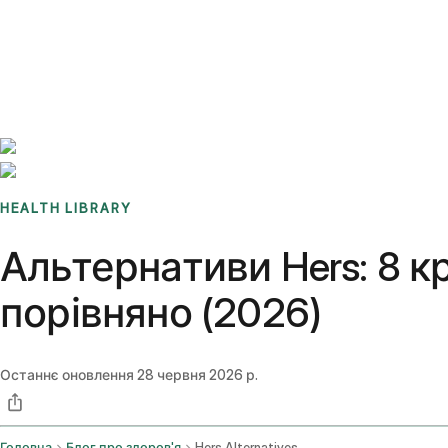
Benchmarks
Stories
FAQ
Sign up / Log in
HEALTH LIBRARY
Альтернативи Hers: 8 к
порівняно (2026)
Останнє оновлення
28 червня 2026 р.
Головна
Блог про здоров'я
Hers Alternatives