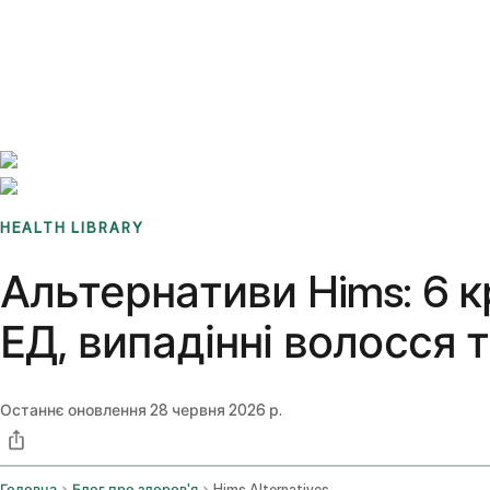
Benchmarks
Stories
FAQ
Sign up / Log in
HEALTH LIBRARY
Альтернативи Hims: 6 к
ЕД, випадінні волосся 
Останнє оновлення
28 червня 2026 р.
Головна
Блог про здоров'я
Hims Alternatives