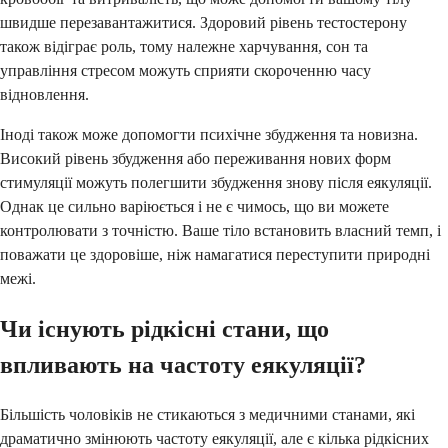
швидше перезавантажитися. Здоровий рівень тестостерону
також відіграє роль, тому належне харчування, сон та
управління стресом можуть сприяти скороченню часу
відновлення.
Іноді також може допомогти психічне збудження та новизна.
Високий рівень збудження або переживання нових форм
стимуляції можуть полегшити збудження знову після еякуляції.
Однак це сильно варіюється і не є чимось, що ви можете
контролювати з точністю. Ваше тіло встановить власний темп, і
поважати це здоровіше, ніж намагатися переступити природні
межі.
Чи існують рідкісні стани, що
впливають на частоту еякуляції?
Більшість чоловіків не стикаються з медичними станами, які
драматично змінюють частоту еякуляції, але є кілька рідкісних