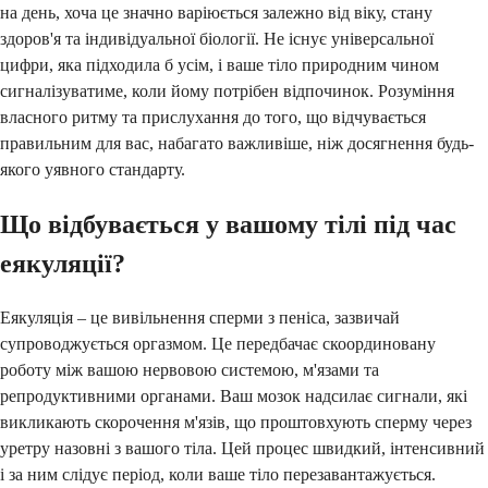
на день, хоча це значно варіюється залежно від віку, стану
здоров'я та індивідуальної біології. Не існує універсальної
цифри, яка підходила б усім, і ваше тіло природним чином
сигналізуватиме, коли йому потрібен відпочинок. Розуміння
власного ритму та прислухання до того, що відчувається
правильним для вас, набагато важливіше, ніж досягнення будь-
якого уявного стандарту.
Що відбувається у вашому тілі під час
еякуляції?
Еякуляція – це вивільнення сперми з пеніса, зазвичай
супроводжується оргазмом. Це передбачає скоординовану
роботу між вашою нервовою системою, м'язами та
репродуктивними органами. Ваш мозок надсилає сигнали, які
викликають скорочення м'язів, що проштовхують сперму через
уретру назовні з вашого тіла. Цей процес швидкий, інтенсивний
і за ним слідує період, коли ваше тіло перезавантажується.