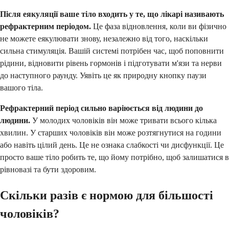
Після еякуляції ваше тіло входить у те, що лікарі називають
рефрактерним періодом.
Це фаза відновлення, коли ви фізично
не можете еякулювати знову, незалежно від того, наскільки
сильна стимуляція. Вашій системі потрібен час, щоб поповнити
рідини, відновити рівень гормонів і підготувати м'язи та нерви
до наступного раунду. Уявіть це як природну кнопку паузи
вашого тіла.
Рефрактерний період сильно варіюється від людини до
людини.
У молодих чоловіків він може тривати всього кілька
хвилин. У старших чоловіків він може розтягнутися на години
або навіть цілий день. Це не ознака слабкості чи дисфункції. Це
просто ваше тіло робить те, що йому потрібно, щоб залишатися в
рівновазі та бути здоровим.
Скільки разів є нормою для більшості
чоловіків?