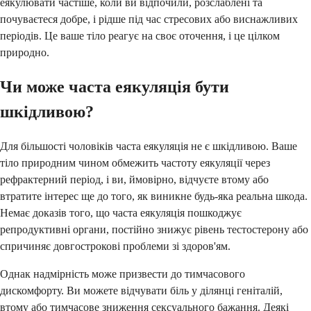
еякулювати частіше, коли ви відпочили, розслаблені та
почуваєтеся добре, і рідше під час стресових або виснажливих
періодів. Це ваше тіло реагує на своє оточення, і це цілком
природно.
Чи може часта еякуляція бути
шкідливою?
Для більшості чоловіків часта еякуляція не є шкідливою. Ваше
тіло природним чином обмежить частоту еякуляції через
рефрактерний період, і ви, ймовірно, відчуєте втому або
втратите інтерес ще до того, як виникне будь-яка реальна шкода.
Немає доказів того, що часта еякуляція пошкоджує
репродуктивні органи, постійно знижує рівень тестостерону або
спричиняє довгострокові проблеми зі здоров'ям.
Однак надмірність може призвести до тимчасового
дискомфорту. Ви можете відчувати біль у ділянці геніталій,
втому або тимчасове зниження сексуального бажання. Деякі