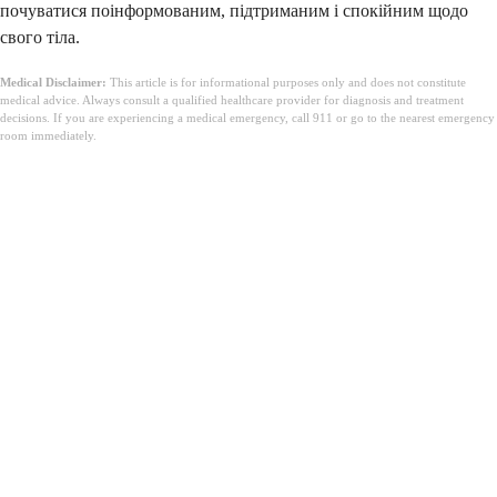
почуватися поінформованим, підтриманим і спокійним щодо
свого тіла.
Medical Disclaimer:
This article is for informational purposes only and does not constitute
medical advice. Always consult a qualified healthcare provider for diagnosis and treatment
decisions. If you are experiencing a medical emergency, call 911 or go to the nearest emergency
room immediately.