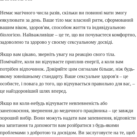
Немає магічного числа разів, скільки ви повинні мати змогу
еякулювати за день. Ваше тіло має власний ритм, сформований
вашим віком, здоров'ям, способом життя та індивідуальною
біологією. Найважливіше – це те, що ви почуваєтеся комфортно,
задоволено та здорово у своєму сексуальному досвіді.
Якщо вам цікаво, зверніть увагу на реакцію свого тіла.
Помічайте, коли ви відчуваєте приплив енергії, а коли вам
потрібен відпочинок. Довіряйте цим сигналам більше, ніж будь-
якому зовнішньому стандарту. Ваше сексуальне здоров'я – це
особисте, і повага до того, що відчувається правильно для вас, –
це найздоровіший шлях вперед.
Якщо ви коли-небудь відчуваєте невпевненість або
занепокоєння, звернення до медичного працівника – це завжди
хороший вибір. Вони можуть надати вам запевнення, відповісти
на запитання та допомогти вам розібратися з будь-якими
проблемами з добротою та досвідом. Ви заслуговуєте на те, щоб