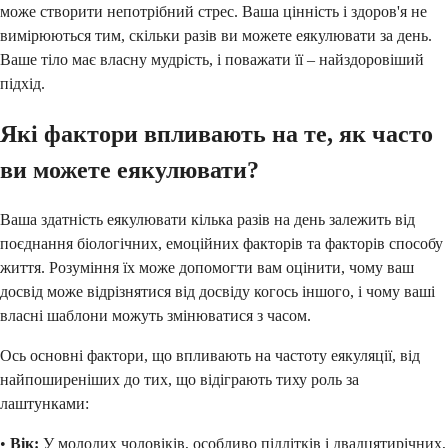
може створити непотрібний стрес. Ваша цінність і здоров'я не
вимірюються тим, скільки разів ви можете еякулювати за день.
Ваше тіло має власну мудрість, і поважати її – найздоровіший
підхід.
Які фактори впливають на те, як часто
ви можете еякулювати?
Ваша здатність еякулювати кілька разів на день залежить від
поєднання біологічних, емоційних факторів та факторів способу
життя. Розуміння їх може допомогти вам оцінити, чому ваш
досвід може відрізнятися від досвіду когось іншого, і чому ваші
власні шаблони можуть змінюватися з часом.
Ось основні фактори, що впливають на частоту еякуляції, від
найпоширеніших до тих, що відіграють тиху роль за
лаштунками:
•
Вік:
У молодих чоловіків, особливо підлітків і двадцятирічних,