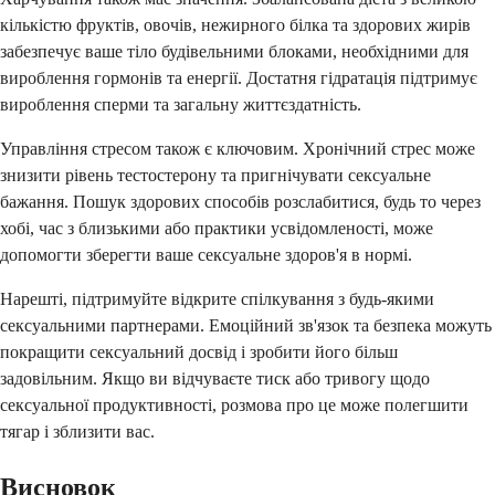
кількістю фруктів, овочів, нежирного білка та здорових жирів
забезпечує ваше тіло будівельними блоками, необхідними для
вироблення гормонів та енергії. Достатня гідратація підтримує
вироблення сперми та загальну життєздатність.
Управління стресом також є ключовим. Хронічний стрес може
знизити рівень тестостерону та пригнічувати сексуальне
бажання. Пошук здорових способів розслабитися, будь то через
хобі, час з близькими або практики усвідомленості, може
допомогти зберегти ваше сексуальне здоров'я в нормі.
Нарешті, підтримуйте відкрите спілкування з будь-якими
сексуальними партнерами. Емоційний зв'язок та безпека можуть
покращити сексуальний досвід і зробити його більш
задовільним. Якщо ви відчуваєте тиск або тривогу щодо
сексуальної продуктивності, розмова про це може полегшити
тягар і зблизити вас.
Висновок