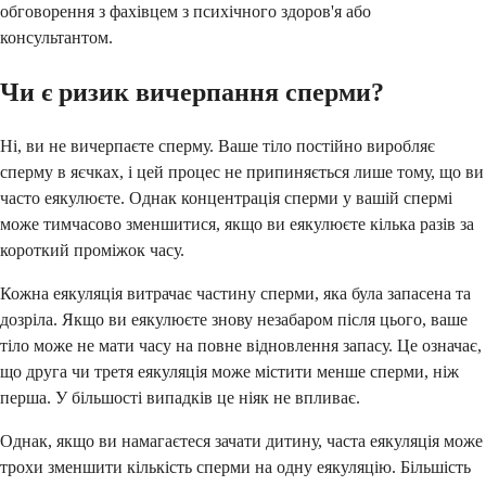
обговорення з фахівцем з психічного здоров'я або
консультантом.
Чи є ризик вичерпання сперми?
Ні, ви не вичерпаєте сперму. Ваше тіло постійно виробляє
сперму в яєчках, і цей процес не припиняється лише тому, що ви
часто еякулюєте. Однак концентрація сперми у вашій спермі
може тимчасово зменшитися, якщо ви еякулюєте кілька разів за
короткий проміжок часу.
Кожна еякуляція витрачає частину сперми, яка була запасена та
дозріла. Якщо ви еякулюєте знову незабаром після цього, ваше
тіло може не мати часу на повне відновлення запасу. Це означає,
що друга чи третя еякуляція може містити менше сперми, ніж
перша. У більшості випадків це ніяк не впливає.
Однак, якщо ви намагаєтеся зачати дитину, часта еякуляція може
трохи зменшити кількість сперми на одну еякуляцію. Більшість