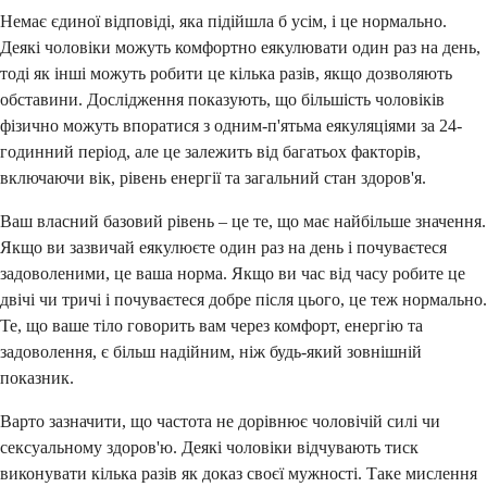
Немає єдиної відповіді, яка підійшла б усім, і це нормально.
Деякі чоловіки можуть комфортно еякулювати один раз на день,
тоді як інші можуть робити це кілька разів, якщо дозволяють
обставини. Дослідження показують, що більшість чоловіків
фізично можуть впоратися з одним-п'ятьма еякуляціями за 24-
годинний період, але це залежить від багатьох факторів,
включаючи вік, рівень енергії та загальний стан здоров'я.
Ваш власний базовий рівень – це те, що має найбільше значення.
Якщо ви зазвичай еякулюєте один раз на день і почуваєтеся
задоволеними, це ваша норма. Якщо ви час від часу робите це
двічі чи тричі і почуваєтеся добре після цього, це теж нормально.
Те, що ваше тіло говорить вам через комфорт, енергію та
задоволення, є більш надійним, ніж будь-який зовнішній
показник.
Варто зазначити, що частота не дорівнює чоловічій силі чи
сексуальному здоров'ю. Деякі чоловіки відчувають тиск
виконувати кілька разів як доказ своєї мужності. Таке мислення