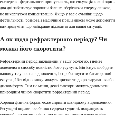
експертів з фертильності припускають, що еякуляція кожні один-
два дні забезпечує хороший баланс, зберігаючи сперму свіжою,
не вичерпуючи концентрацію. Якщо у вас є сумніви щодо
фертильності, розмова з медичним працівником може допомогти
вам зрозуміти, що найкраще підходить для вашої ситуації.
А як щодо рефрактерного періоду? Чи
можна його скоротити?
Рефрактерний період закладений у вашу біологію, і немає
доведеного способу повністю його усунути. Він існує, щоб дати
вашому тілу час на відновлення, і спроби змусити багаторазові
еякуляції без відпочинку можуть призвести до розчарування або
дискомфорту. Тим не менш, деякі фактори можуть допомогти
природним чином скоротити рефрактерний період.
Хороша фізична форма може сприяти швидшому відновленню.
Регулярні вправи, особливо серцево-судинні, покращують
кровообіг та витривалість, що може допомогти вашому тілу