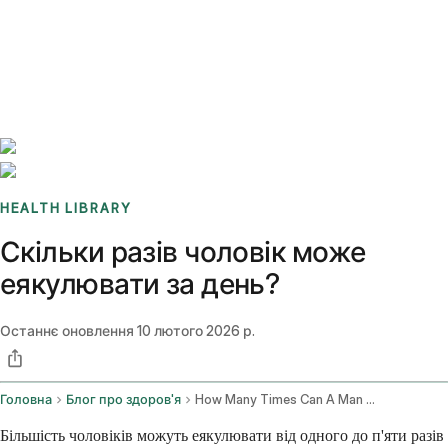
Benchmarks
Stories
FAQ
Sign up / Log in
HEALTH LIBRARY
Скільки разів чоловік може
еякулювати за день?
Останнє оновлення
10 лютого 2026 р.
Головна
Блог про здоров'я
How Many Times Can A Man Ejaculate In A Day
Більшість чоловіків можуть еякулювати від одного до п'яти разів