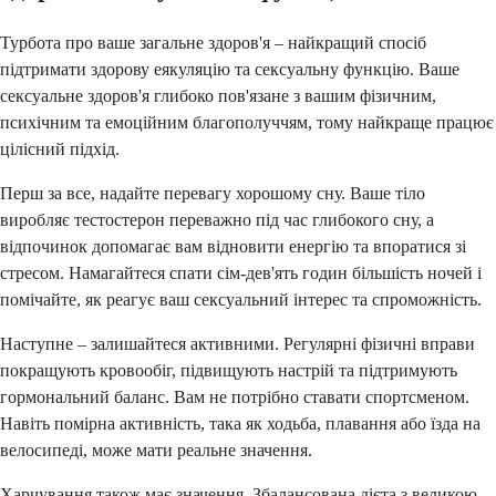
Турбота про ваше загальне здоров'я – найкращий спосіб
підтримати здорову еякуляцію та сексуальну функцію. Ваше
сексуальне здоров'я глибоко пов'язане з вашим фізичним,
психічним та емоційним благополуччям, тому найкраще працює
цілісний підхід.
Перш за все, надайте перевагу хорошому сну. Ваше тіло
виробляє тестостерон переважно під час глибокого сну, а
відпочинок допомагає вам відновити енергію та впоратися зі
стресом. Намагайтеся спати сім-дев'ять годин більшість ночей і
помічайте, як реагує ваш сексуальний інтерес та спроможність.
Наступне – залишайтеся активними. Регулярні фізичні вправи
покращують кровообіг, підвищують настрій та підтримують
гормональний баланс. Вам не потрібно ставати спортсменом.
Навіть помірна активність, така як ходьба, плавання або їзда на
велосипеді, може мати реальне значення.
Харчування також має значення. Збалансована дієта з великою