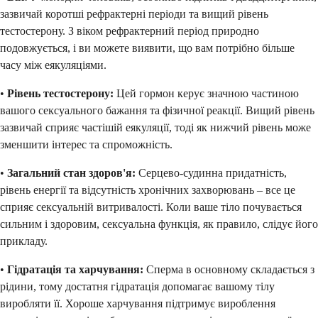
зазвичай коротші рефрактерні періоди та вищий рівень
тестостерону. З віком рефрактерний період природно
подовжується, і ви можете виявити, що вам потрібно більше
часу між еякуляціями.
•
Рівень тестостерону:
Цей гормон керує значною частиною
вашого сексуального бажання та фізичної реакції. Вищий рівень
зазвичай сприяє частішій еякуляції, тоді як нижчий рівень може
зменшити інтерес та спроможність.
•
Загальний стан здоров'я:
Серцево-судинна придатність,
рівень енергії та відсутність хронічних захворювань – все це
сприяє сексуальній витривалості. Коли ваше тіло почувається
сильним і здоровим, сексуальна функція, як правило, слідує його
прикладу.
•
Гідратація та харчування:
Сперма в основному складається з
рідини, тому достатня гідратація допомагає вашому тілу
виробляти її. Хороше харчування підтримує вироблення