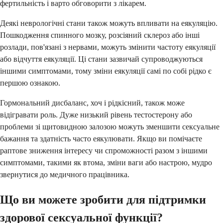
фертильність і варто обговорити з лікарем.
Деякі неврологічні стани також можуть впливати на еякуляцію.
Пошкодження спинного мозку, розсіяний склероз або інші
розлади, пов'язані з нервами, можуть змінити частоту еякуляції
або відчуття еякуляції. Ці стани зазвичай супроводжуються
іншими симптомами, тому зміни еякуляції самі по собі рідко є
першою ознакою.
Гормональний дисбаланс, хоч і рідкісний, також може
відігравати роль. Дуже низький рівень тестостерону або
проблеми зі щитовидною залозою можуть зменшити сексуальне
бажання та здатність часто еякулювати. Якщо ви помічаєте
раптове зниження інтересу чи спроможності разом з іншими
симптомами, такими як втома, зміни ваги або настрою, мудро
звернутися до медичного працівника.
Що ви можете зробити для підтримки
здорової сексуальної функції?