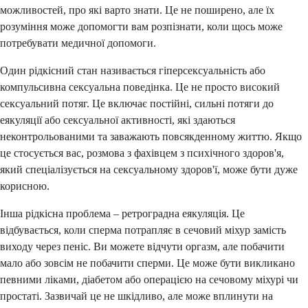
можливостей, про які варто знати. Це не поширено, але їх
розуміння може допомогти вам розпізнати, коли щось може
потребувати медичної допомоги.
Один рідкісний стан називається гіперсексуальність або
компульсивна сексуальна поведінка. Це не просто високий
сексуальний потяг. Це включає постійні, сильні потяги до
еякуляції або сексуальної активності, які здаються
неконтрольованими та заважають повсякденному життю. Якщо
це стосується вас, розмова з фахівцем з психічного здоров'я,
який спеціалізується на сексуальному здоров'ї, може бути дуже
корисною.
Інша рідкісна проблема – ретроградна еякуляція. Це
відбувається, коли сперма потрапляє в сечовий міхур замість
виходу через пеніс. Ви можете відчути оргазм, але побачити
мало або зовсім не побачити сперми. Це може бути викликано
певними ліками, діабетом або операцією на сечовому міхурі чи
простаті. Зазвичай це не шкідливо, але може вплинути на