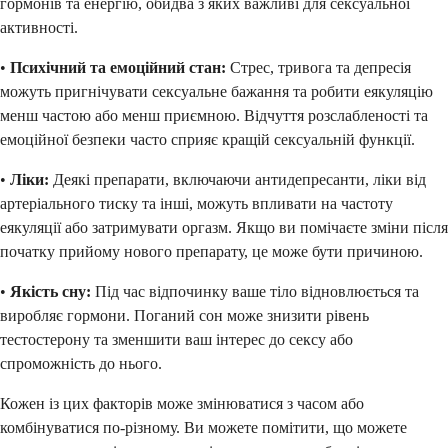
гормонів та енергію, обидва з яких важливі для сексуальної
активності.
•
Психічний та емоційний стан:
Стрес, тривога та депресія
можуть пригнічувати сексуальне бажання та робити еякуляцію
менш частою або менш приємною. Відчуття розслабленості та
емоційної безпеки часто сприяє кращій сексуальній функції.
•
Ліки:
Деякі препарати, включаючи антидепресанти, ліки від
артеріального тиску та інші, можуть впливати на частоту
еякуляції або затримувати оргазм. Якщо ви помічаєте зміни після
початку прийому нового препарату, це може бути причиною.
•
Якість сну:
Під час відпочинку ваше тіло відновлюється та
виробляє гормони. Поганий сон може знизити рівень
тестостерону та зменшити ваш інтерес до сексу або
спроможність до нього.
Кожен із цих факторів може змінюватися з часом або
комбінуватися по-різному. Ви можете помітити, що можете