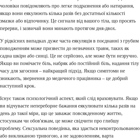
чоловіки повідомляють про легке подразнення або натирання,
якщо вони еякулюють кілька разів без достатньої кількості
змазки або відпочинку. Це сигнали від вашого тіла, що просять
перерви, і зазвичай вони минають протягом дня-двох.
У рідкісних випадках дуже часта еякуляція в поєднанні з грубим
поводженням може призвести до незначних травм, таких як
садна шкіри або синці. Це не серйозно, але може бути незручно.
Якщо ви помічаєте біль, набряк або постійний біль, надання тілу
часу для загоєння – найкращий підхід. Якщо симптоми не
зникають, звернення до медичного працівника – це добрий
наступний крок.
Існує також психологічний аспект, який слід враховувати. Якщо
ви відчуваєте непереборне бажання еякулювати кілька разів на
день до такої міри, що це заважає повсякденному життю,
стосункам чи обов'язкам, це може свідчити про глибшу
проблему. Сексуальна поведінка, яка здається неконтрольованою
або викликаною тривогою, а не задоволенням, варта