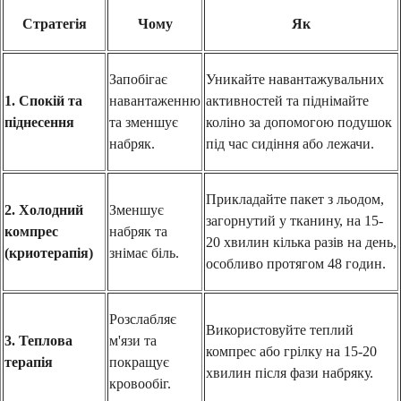
Стратегія
Чому
Як
Запобігає
Уникайте навантажувальних
1. Спокій та
навантаженню
активностей та піднімайте
піднесення
та зменшує
коліно за допомогою подушок
набряк.
під час сидіння або лежачи.
Прикладайте пакет з льодом,
2. Холодний
Зменшує
загорнутий у тканину, на 15-
компрес
набряк та
20 хвилин кілька разів на день,
(криотерапія)
знімає біль.
особливо протягом 48 годин.
Розслабляє
Використовуйте теплий
3. Теплова
м'язи та
компрес або грілку на 15-20
терапія
покращує
хвилин після фази набряку.
кровообіг.