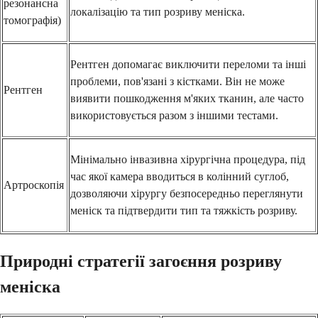
резонансна
локалізацію та тип розриву меніска.
томографія)
Рентген допомагає виключити переломи та інші
проблеми, пов'язані з кістками. Він не може
Рентген
виявити пошкодження м'яких тканин, але часто
використовується разом з іншими тестами.
Мінімально інвазивна хірургічна процедура, під
час якої камера вводиться в колінний суглоб,
Артроскопія
дозволяючи хірургу безпосередньо переглянути
меніск та підтвердити тип та тяжкість розриву.
Природні стратегії загоєння розриву
меніска