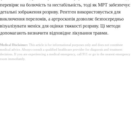
перевіряє на болючість та нестабільність, тоді як МРТ забезпечує
детальні зображення розриву. Рентген використовується для
виключення переломів, а артроскопія дозволяє безпосередньо
візуалізувати меніск для оцінки тяжкості розриву. Ці методи
допомагають визначити відповідне лікування травми.
Medical Disclaimer:
This article is for informational purposes only and does not constitute
medical advice. Always consult a qualified healthcare provider for diagnosis and treatment
decisions. If you are experiencing a medical emergency, call 911 or go to the nearest emergency
room immediately.