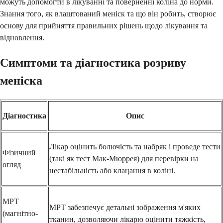
можуть допомогти в лікуванні та поверненні коліна до норми.
Знання того, як влаштований меніск та що він робить, створює
основу для прийняття правильних рішень щодо лікування та
відновлення.
Симптоми та діагностика розриву
меніска
Діагностика
Опис
Лікар оцінить болючість та набряк і проведе тести
Фізичний
(такі як тест Мак-Мюррея) для перевірки на
огляд
нестабільність або клацання в коліні.
МРТ
МРТ забезпечує детальні зображення м'яких
(магнітно-
тканин, дозволяючи лікарю оцінити тяжкість,