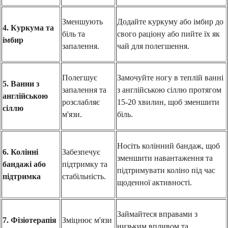
Зменшують
Додайте куркуму або імбир до
4. Куркума та
біль та
свого раціону або пийте їх як
імбир
запалення.
чай для полегшення.
Полегшує
Замочуйте ногу в теплій ванні
5. Ванни з
запалення та
з англійською сіллю протягом
англійською
розслабляє
15-20 хвилин, щоб зменшити
сіллю
м'язи.
біль.
Носіть колінний бандаж, щоб
6. Колінні
Забезпечує
зменшити навантаження та
бандажі або
підтримку та
підтримувати коліно під час
підтримка
стабільність.
щоденної активності.
Займайтеся вправами з
7. Фізіотерапія
Зміцнює м'язи
низьким впливом та