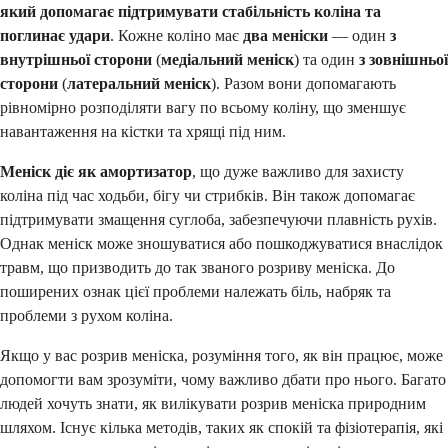
який допомагає підтримувати стабільність коліна та
поглинає удари
. Кожне коліно має
два меніски
— один
з
внутрішньої сторони
(
медіальний меніск
) та один
з зовнішньої
сторони
(
латеральний меніск
). Разом вони допомагають
рівномірно розподіляти вагу по всьому коліну, що зменшує
навантаження на кістки та хрящі під ним.
Меніск діє як амортизатор
, що дуже важливо для захисту
коліна під час ходьби, бігу чи стрибків. Він також допомагає
підтримувати змащення суглоба, забезпечуючи плавність рухів.
Однак меніск може зношуватися або пошкоджуватися внаслідок
травм, що призводить до так званого розриву меніска. До
поширених ознак цієї проблеми належать біль, набряк та
проблеми з рухом коліна.
Якщо у вас розрив меніска, розуміння того, як він працює, може
допомогти вам зрозуміти, чому важливо дбати про нього. Багато
людей хочуть знати, як вилікувати розрив меніска природним
шляхом. Існує кілька методів, таких як спокій та фізіотерапія, які