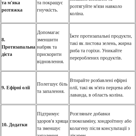
та м'яка
та покращує
розтягуйте м'язи навколо
розтяжка
гнучкість.
коліна.
Допомагає
Їжте протизапальні продукти,
8.
зменшити
такі як листова зелень, жирна
Протизапальна
набряк та
риба та горіхи. Уникайте
дієта
прискорити
перероблених продуктів.
відновлення.
Втирайте розбавлені ефірні
Полегшує біль
9. Ефірні олії
олії, такі як м'ята перцева або
та запалення.
лаванда, в область коліна.
Підтримує
Розгляньте добавки
здоров'я хряща
глюкозаміну, хондроїтину або
10. Додатки
та зменшує
колагену після консультації з
запалення.
лікарем.