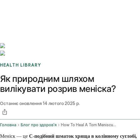
Benchmarks
Stories
FAQ
Sign up / Log in
HEALTH LIBRARY
Як природним шляхом
вилікувати розрив меніска?
Останнє оновлення
14 лютого 2025 р.
Головна
Блог про здоров'я
How To Heal A Torn Meniscus Naturally
Меніск — це
С-подібний шматок хряща в колінному суглобі,