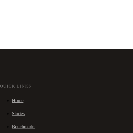
QUICK LINKS
Home
Stories
Benchmarks