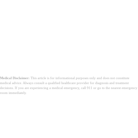
Відмова від відповідальності: Цей контент призначений
виключно для інформаційних цілей і не замінює професійну
медичну консультацію. Завжди консультуйтеся зі своїм лікарем
щодо рекомендацій, специфічних для вашого стану та плану
лікування.
Medical Disclaimer:
This article is for informational purposes only and does not constitute
medical advice. Always consult a qualified healthcare provider for diagnosis and treatment
decisions. If you are experiencing a medical emergency, call 911 or go to the nearest emergency
room immediately.