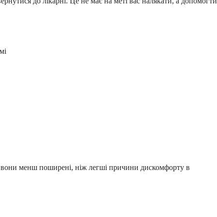
рнутися до лікарні. Це не має на меті вас налякати, а допомогти
мі
оча вони менш поширені, ніж легші причини дискомфорту в