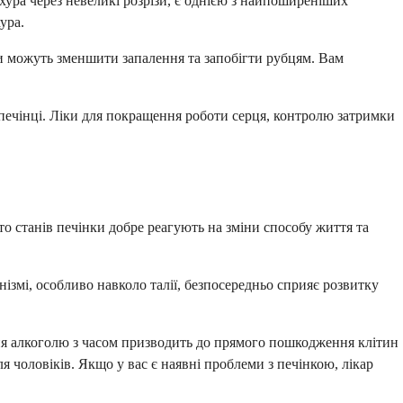
ура через невеликі розрізи, є однією з найпоширеніших
ура.
и можуть зменшити запалення та запобігти рубцям. Вам
печінці. Ліки для покращення роботи серця, контролю затримки
о станів печінки добре реагують на зміни способу життя та
змі, особливо навколо талії, безпосередньо сприяє розвитку
ння алкоголю з часом призводить до прямого пошкодження клітин
 чоловіків. Якщо у вас є наявні проблеми з печінкою, лікар