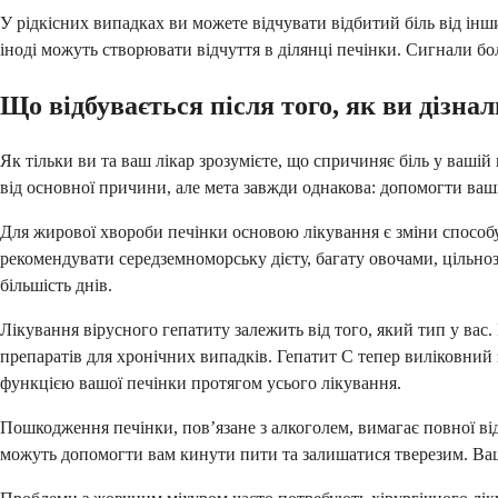
У рідкісних випадках ви можете відчувати відбитий біль від ін
іноді можуть створювати відчуття в ділянці печінки. Сигнали б
Що відбувається після того, як ви дізна
Як тільки ви та ваш лікар зрозумієте, що спричиняє біль у ваші
від основної причини, але мета завжди однакова: допомогти ваш
Для жирової хвороби печінки основою лікування є зміни способу 
рекомендувати середземноморську дієту, багату овочами, цільно
більшість днів.
Лікування вірусного гепатиту залежить від того, який тип у ва
препаратів для хронічних випадків. Гепатит С тепер виліковний
функцією вашої печінки протягом усього лікування.
Пошкодження печінки, пов’язане з алкоголем, вимагає повної відм
можуть допомогти вам кинути пити та залишатися тверезим. Ваша