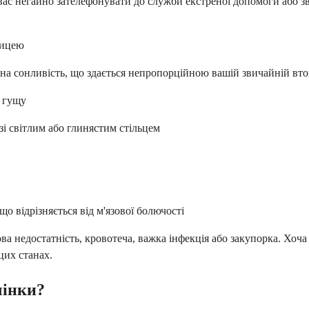
ас негайно зателефонувати до служби екстреної допомоги або зве
ницею
йна сонливість, що здається непропорційною вашій звичайній вто
у гущу
 зі світлим або глинястим стільцем
о відрізняється від м'язової болючості
кова недостатність, кровотеча, важка інфекція або закупорка. Х
цих станах.
чінки?