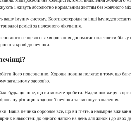
вання. Лапароскопічна холецистектомія, видалення жовчного міх
ужують і живуть абсолютно нормальним життям без жовчного міх
ь вашу імунну систему. Кортикостероїди та інші імунодепресант
тривалої ремісії за належного лікування.
 основного серцевого захворювання допомагає полегшити біль у 
рнення крові до печінки.
печінці?
обігти його поверненню. Хороша новина полягає в тому, що багат
ому загальному здоров'ю.
йже будь-що інше, що ви можете зробити. Надлишок жиру в органі
мірювану різницю в здоров’ї печінки та зменшує запалення.
нки. Ваша печінка обробляє все, що ви п’єте, а надмірне вжива
них кількостей: до одного напою на день для жінок і до двох для