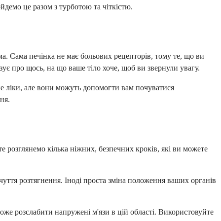
йдемо це разом з турботою та чіткістю.
а. Сама печінка не має больових рецепторів, тому те, що ви
зує про щось, на що ваше тіло хоче, щоб ви звернули увагу.
 не ліки, але вони можуть допомогти вам почуватися
ня.
розглянемо кілька ніжних, безпечних кроків, які ви можете
дчуття розтягнення. Іноді проста зміна положення ваших органів
оже розслабити напружені м'язи в цій області. Використовуйте