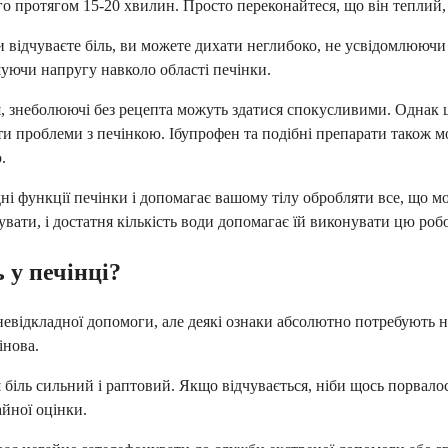
ого протягом 15-20 хвилин. Просто переконайтеся, що він теплий
 відчуваєте біль, ви можете дихати неглибоко, не усвідомлюючи
уючи напругу навколо області печінки.
ія, знеболюючі без рецепта можуть здатися спокусливими. Однак 
ти проблеми з печінкою. Ібупрофен та подібні препарати також 
.
 функції печінки і допомагає вашому тілу обробляти все, що мо
вати, і достатня кількість води допомагає їй виконувати цю роб
 у печінці?
я невідкладної допомоги, але деякі ознаки абсолютно потребують
інова.
іль сильний і раптовий. Якщо відчувається, ніби щось порвалося
айної оцінки.