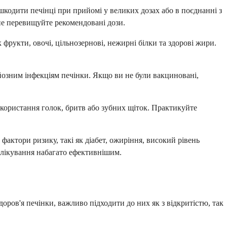
шкодити печінці при прийомі у великих дозах або в поєднанні з
 не перевищуйте рекомендовані дози.
фрукти, овочі, цільнозернові, нежирні білки та здорові жири.
йозним інфекціям печінки. Якщо ви не були вакциновані,
використання голок, бритв або зубних щіток. Практикуйте
фактори ризику, такі як діабет, ожиріння, високий рівень
ь лікування набагато ефективнішим.
оров'я печінки, важливо підходити до них як з відкритістю, так