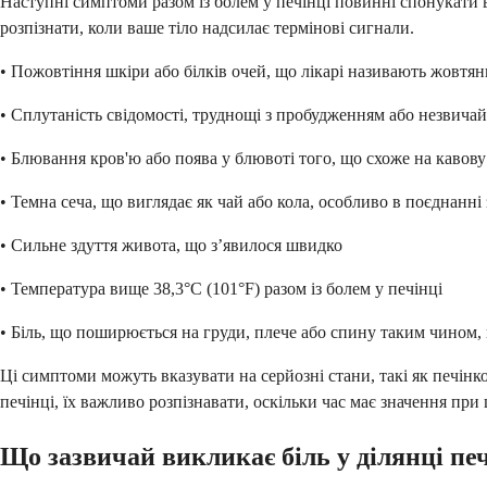
Наступні симптоми разом із болем у печінці повинні спонукати в
розпізнати, коли ваше тіло надсилає термінові сигнали.
• Пожовтіння шкіри або білків очей, що лікарі називають жовтя
• Сплутаність свідомості, труднощі з пробудженням або незвича
• Блювання кров'ю або поява у блювоті того, що схоже на кавов
• Темна сеча, що виглядає як чай або кола, особливо в поєднанні
• Сильне здуття живота, що з’явилося швидко
• Температура вище 38,3°C (101°F) разом із болем у печінці
• Біль, що поширюється на груди, плече або спину таким чином, щ
Ці симптоми можуть вказувати на серйозні стани, такі як печін
печінці, їх важливо розпізнавати, оскільки час має значення при 
Що зазвичай викликає біль у ділянці пе