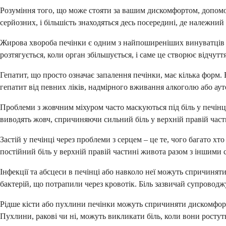
Розуміння того, що може стояти за вашим дискомфортом, допомо
серйозних, і більшість знаходяться десь посередині, де належний
Жирова хвороба печінки є одним з найпоширеніших винуватців сь
розтягується, коли орган збільшується, і саме це створює відчут
Гепатит, що просто означає запалення печінки, має кілька форм.
гепатит від певних ліків, надмірного вживання алкоголю або аут
Проблеми з жовчним міхуром часто маскуються під біль у печін
виводять жовч, спричиняючи сильний біль у верхній правій част
Застій у печінці через проблеми з серцем – це те, чого багато х
постійний біль у верхній правій частині живота разом з іншими 
Інфекції та абсцеси в печінці або навколо неї можуть спричинят
бактерій, що потрапили через кровотік. Біль зазвичай супровод
Рідше кісти або пухлини печінки можуть спричиняти дискомфорт.
Пухлини, ракові чи ні, можуть викликати біль, коли вони ростуть