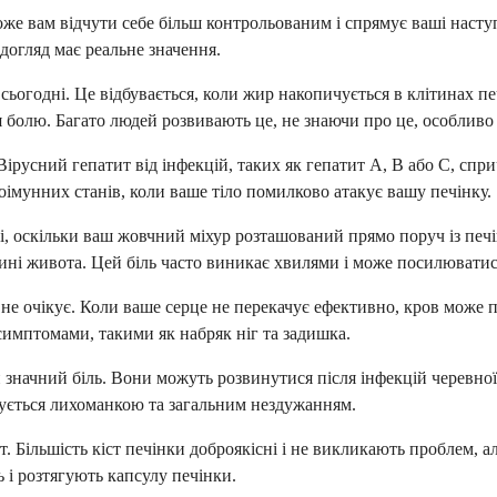
же вам відчути себе більш контрольованим і спрямує ваші насту
 догляд має реальне значення.
огодні. Це відбувається, коли жир накопичується в клітинах пе
тя болю. Багато людей розвивають це, не знаючи про це, особливо 
 Вірусний гепатит від інфекцій, таких як гепатит А, В або С, сп
оімунних станів, коли ваше тіло помилково атакує вашу печінку.
ці, оскільки ваш жовчний міхур розташований прямо поруч із пе
ині живота. Цей біль часто виникає хвилями і може посилюватис
то не очікує. Коли ваше серце не перекачує ефективно, кров може
симптомами, такими як набряк ніг та задишка.
и значний біль. Вони можуть розвинутися після інфекцій черевної
жується лихоманкою та загальним нездужанням.
 Більшість кіст печінки доброякісні і не викликають проблем, а
 і розтягують капсулу печінки.