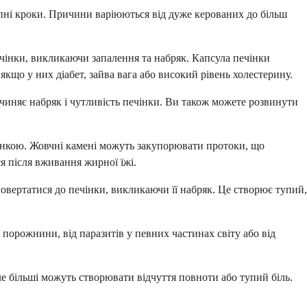
пні кроки. Причини варіюються від дуже керованих до більш
чінки, викликаючи запалення та набряк. Капсула печінки
якщо у них діабет, зайва вага або високий рівень холестерину.
ричиняє набряк і чутливість печінки. Ви також можете розвинути
чінкою. Жовчні камені можуть закупорювати протоки, що
я після вживання жирної їжі.
 повертатися до печінки, викликаючи її набряк. Це створює тупий,
 порожнини, від паразитів у певних частинах світу або від
ле більші можуть створювати відчуття повноти або тупий біль.