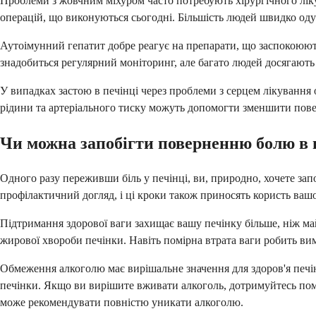
Проблеми з жовчним міхуром часто потребують хірургічного ліку
операцій, що виконуються сьогодні. Більшість людей швидко од
Аутоімунний гепатит добре реагує на препарати, що заспокоюют
знадобиться регулярний моніторинг, але багато людей досягають 
У випадках застою в печінці через проблеми з серцем лікування
рідини та артеріального тиску можуть допомогти зменшити пове
Чи можна запобігти поверненню болю в 
Одного разу переживши біль у печінці, ви, природно, хочете зап
профілактичний догляд, і ці кроки також приносять користь ваш
Підтримання здорової ваги захищає вашу печінку більше, ніж ма
жирової хвороби печінки. Навіть помірна втрата ваги робить ви
Обмеження алкоголю має вирішальне значення для здоров'я печі
печінки. Якщо ви вирішите вживати алкоголь, дотримуйтесь помір
може рекомендувати повністю уникати алкоголю.