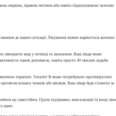
правою ниркою, правим легенем або навіть підшлунковою залозою
тованим до вашої ситуації. Лікування значно варіюється залежно
чно зменшити жир у печінці та запалення. Ваш лікар може
ктивність також допомагає, навіть просто 30 хвилин ходьби
тримуючою терапією. Гепатит В може потребувати противірусних
протягом кількох тижнів або місяців. Ваш лікар буде стежити за
бити це самостійно. Групи підтримки, консультації та іноді ліки
ть шанс.