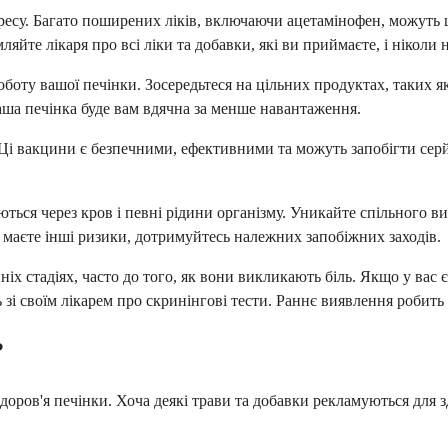
тресу. Багато поширених ліків, включаючи ацетамінофен, можуть 
яйте лікаря про всі ліки та добавки, які ви приймаєте, і ніколи
ту вашої печінки. Зосередьтеся на цільних продуктах, таких як 
аша печінка буде вам вдячна за менше навантаження.
 Ці вакцини є безпечними, ефективними та можуть запобігти сер
ються через кров і певні рідини організму. Уникайте спільного 
о маєте інші ризики, дотримуйтесь належних запобіжних заходів.
х стадіях, часто до того, як вони викликають біль. Якщо у вас є 
ь зі своїм лікарем про скринінгові тести. Раннє виявлення робит
?
ров'я печінки. Хоча деякі трави та добавки рекламуються для зд