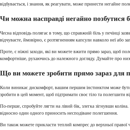
відбувається, і знання, як реагувати, може принести негайне по
Чи можна насправді негайно позбутися б
Чесна відповідь полягає в тому, що справжній біль у печінці за
відчуваєте, ймовірно, є розтягненням капсули навколо неї або за
Проте, є ніжні заходи, які ви можете вжити прямо зараз, щоб по
комфортніше, рухаючись до належного догляду. Думайте про них
Що ви можете зробити прямо зараз для 
Коли виникає дискомфорт, вашим першим інстинктом може бути п
зробити в цей момент, щоб підтримати своє тіло та полегшити ві
По-перше, спробуйте лягти на лівий бік, злегка зігнувши коліна
відносно один одного приносить несподіване полегшення.
Ви також можете прикласти теплий компрес до верхньої правої ч