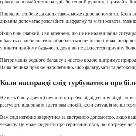
грілку на низькій температурі або теплий рушник, і тримайте й
Повільне, глибоке дихання також може щиро допомогти. Коли ви
дихання допомагає розслабити діафрагму та м'язи живота, зменш
Якщо біль слабкий, і ви впевнені, що це не надзвичайна ситуац
в багатьох знеболюючих, обробляється печінкою і може погірши
уникати прийому будь-чого, доки ви не дізнаєтеся причину болю
Підтримання водного балансу з чистою водою підтримує природні
Ваша печінка працює наполегливо, щоб фільтрувати та детоксику
Коли насправді слід турбуватися про біль
Не весь біль у ділянці печінки потребує відвідування відділенн
реагувати відповідно і дати вам спокій, коли ситуація менш терм
Вам слід негайно звернутися за екстреною допомогою, якщо ваш б
чекайте. Це може свідчити про серйозний стан, що потребує нег