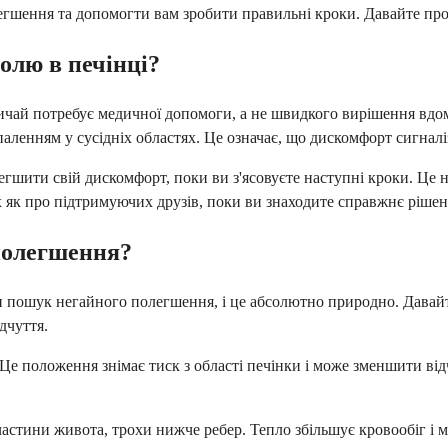
легшення та допомогти вам зробити правильні кроки. Давайте про
олю в печінці?
звичай потребує медичної допомоги, а не швидкого вирішення вдом
паленням у сусідніх областях. Це означає, що дискомфорт сигналі
легшити свій дискомфорт, поки ви з'ясовуєте наступні кроки. Це
 як про підтримуючих друзів, поки ви знаходите справжнє рішен
полегшення?
ошук негайного полегшення, і це абсолютно природно. Давайте 
дчуття.
. Це положення знімає тиск з області печінки і може зменшити ві
астини живота, трохи нижче ребер. Тепло збільшує кровообіг і м