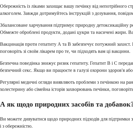
Обережність із ліками захищає вашу печінку від непотрібного с
алкоголем. Завжди дотримуйтесь інструкцій з дозування, повідомл
Збалансоване харчування підтримує природну детоксикаційну робо
Обмежте оброблені продукти, додані цукри та насичені жири. В
Вакцинація проти гепатиту А та В забезпечує потужний захист.
поговоріть зі своїм лікарем про те, чи підходять вам ці вакцини.
Безпечна поведінка знижує ризик гепатиту. Гепатит В і С переда
безпечний секс. Якщо ви працюєте в галузі охорони здоров'я аб
Регулярні медичні огляди виявляють проблеми з печінкою на ранні
холестерину або сімейна історія захворювань печінки, поговоріт
А як щодо природних засобів та добавок
Ви можете дивуватися щодо природних підходів для підтримки здо
і з обережністю.