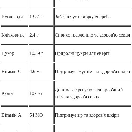
Вуглеводи
13.81 г
Забезпечує швидку енергію
Клітковина
2.4 г
Сприяє травленню та здоров'ю серця
Цукор
10.39 г
Природні цукри для енергії
Вітамін С
4.6 мг
Підтримує імунітет та здоров'я шкіри
Допомагає регулювати кров'яний
Калій
107 мг
тиск та здоров'я серця
Вітамін А
54 МО
Підтримує зір та здоров'я шкіри