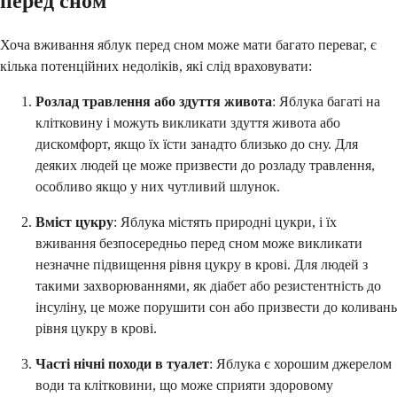
перед сном
Хоча вживання яблук перед сном може мати багато переваг, є
кілька потенційних недоліків, які слід враховувати:
Розлад травлення або здуття живота
: Яблука багаті на
клітковину і можуть викликати здуття живота або
дискомфорт, якщо їх їсти занадто близько до сну. Для
деяких людей це може призвести до розладу травлення,
особливо якщо у них чутливий шлунок.
Вміст цукру
: Яблука містять природні цукри, і їх
вживання безпосередньо перед сном може викликати
незначне підвищення рівня цукру в крові. Для людей з
такими захворюваннями, як діабет або резистентність до
інсуліну, це може порушити сон або призвести до коливань
рівня цукру в крові.
Часті нічні походи в туалет
: Яблука є хорошим джерелом
води та клітковини, що може сприяти здоровому