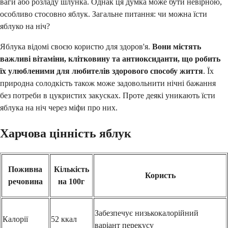
ваги або розладу шлунка. Однак ця думка може бути невірною,
особливо стосовно яблук. Загальне питання: чи можна їсти
яблуко на ніч?
Яблука відомі своєю користю для здоров'я.
Вони містять
важливі вітаміни, клітковину та антиоксиданти, що робить
їх улюбленими для любителів здорового способу життя
. Їх
природна солодкість також може задовольнити нічні бажання
без потреби в цукристих закусках. Проте деякі уникають їсти
яблука на ніч через міфи про них.
Харчова цінність яблук
Поживна
Кількість
Користь
речовина
на 100г
Забезпечує низькокалорійний
Калорії
52 ккал
варіант перекусу