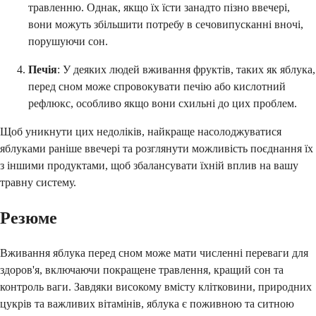
травленню. Однак, якщо їх їсти занадто пізно ввечері,
вони можуть збільшити потребу в сечовипусканні вночі,
порушуючи сон.
Печія
: У деяких людей вживання фруктів, таких як яблука,
перед сном може спровокувати печію або кислотний
рефлюкс, особливо якщо вони схильні до цих проблем.
Щоб уникнути цих недоліків, найкраще насолоджуватися
яблуками раніше ввечері та розглянути можливість поєднання їх
з іншими продуктами, щоб збалансувати їхній вплив на вашу
травну систему.
Резюме
Вживання яблука перед сном може мати численні переваги для
здоров'я, включаючи покращене травлення, кращий сон та
контроль ваги. Завдяки високому вмісту клітковини, природних
цукрів та важливих вітамінів, яблука є поживною та ситною