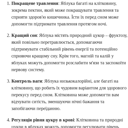
Покращене травлення
: Яблука багаті на клітковину,
зокрема пектин, який може покращувати травлення та
сприяти здоров'ю кишечника. Їсти їх перед сном може
допомогти підтримати травлення протягом ночі.
Кращий сон
: Яблука містять природний цукор – фруктозу,
який повільно перетравлюється, допомагаючи
підтримувати стабільний рівень енергії та потенційно
сприяючи кращому сну. Крім того, магній та калій у
яблуках можуть допомогти розслабити м'язи та заспокоїти
нервову систему.
Контроль ваги
: Яблука низькокалорійні, але багаті на
клітковину, що робить їх чудовим варіантом для здорового
перекусу перед сном. Клітковина може допомогти вам
відчувати ситість, зменшуючи нічні бажання та
запобігаючи переїданню.
Регуляція рівня цукру в крові
: Клітковина та природні
цукри в яблуках можуть допомогти регулювати рівень