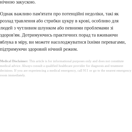
нічною закускою.
Однак важливо пам'ятати про потенційні недоліки, такі як
розлад травлення або стрибки цукру в крові, особливо для
людей з чутливим шлунком або певними проблемами зі
здоров'ям. Дотримуючись практичних порад та вживаючи
яблука в міру, ви можете насолоджуватися їхніми перевагами,
підтримуючи здоровий нічний режим.
Medical Disclaimer:
This article is for informational purposes only and does not constitute
medical advice. Always consult a qualified healthcare provider for diagnosis and treatment
decisions. If you are experiencing a medical emergency, call 911 or go to the nearest emergency
room immediately.