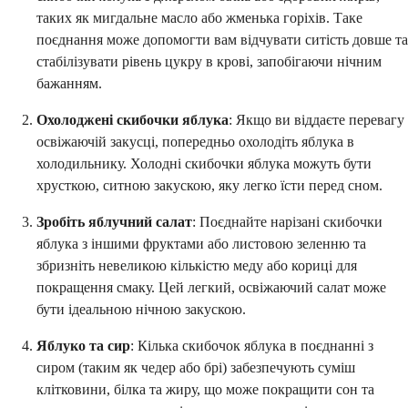
таких як мигдальне масло або жменька горіхів. Таке
поєднання може допомогти вам відчувати ситість довше та
стабілізувати рівень цукру в крові, запобігаючи нічним
бажанням.
Охолоджені скибочки яблука
: Якщо ви віддаєте перевагу
освіжаючій закусці, попередньо охолодіть яблука в
холодильнику. Холодні скибочки яблука можуть бути
хрусткою, ситною закускою, яку легко їсти перед сном.
Зробіть яблучний салат
: Поєднайте нарізані скибочки
яблука з іншими фруктами або листовою зеленню та
збризніть невеликою кількістю меду або кориці для
покращення смаку. Цей легкий, освіжаючий салат може
бути ідеальною нічною закускою.
Яблуко та сир
: Кілька скибочок яблука в поєднанні з
сиром (таким як чедер або брі) забезпечують суміш
клітковини, білка та жиру, що може покращити сон та