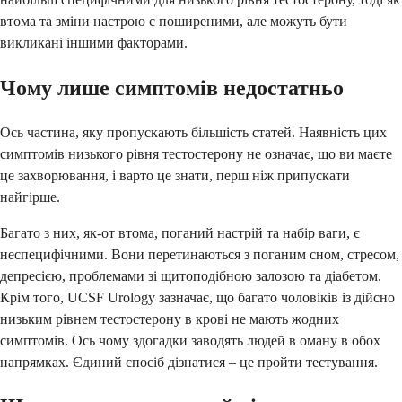
втома та зміни настрою є поширеними, але можуть бути
викликані іншими факторами.
Чому лише симптомів недостатньо
Ось частина, яку пропускають більшість статей. Наявність цих
симптомів низького рівня тестостерону не означає, що ви маєте
це захворювання, і варто це знати, перш ніж припускати
найгірше.
Багато з них, як-от втома, поганий настрій та набір ваги, є
неспецифічними. Вони перетинаються з поганим сном, стресом,
депресією, проблемами зі щитоподібною залозою та діабетом.
Крім того, UCSF Urology зазначає, що багато чоловіків із дійсно
низьким рівнем тестостерону в крові не мають жодних
симптомів. Ось чому здогадки заводять людей в оману в обох
напрямках. Єдиний спосіб дізнатися – це пройти тестування.