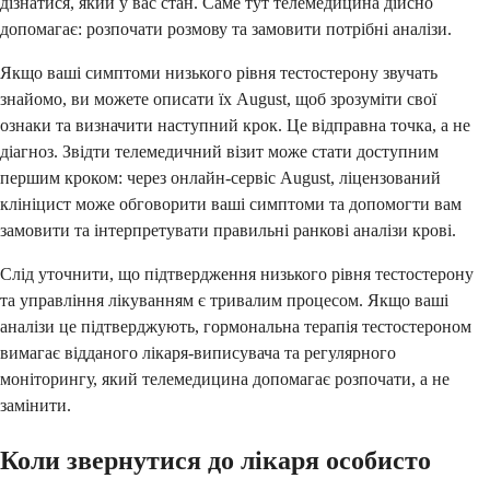
дізнатися, який у вас стан. Саме тут телемедицина дійсно
допомагає: розпочати розмову та замовити потрібні аналізи.
Якщо ваші симптоми низького рівня тестостерону звучать
знайомо, ви можете описати їх August, щоб зрозуміти свої
ознаки та визначити наступний крок. Це відправна точка, а не
діагноз. Звідти телемедичний візит може стати доступним
першим кроком: через онлайн-сервіс August, ліцензований
клініцист може обговорити ваші симптоми та допомогти вам
замовити та інтерпретувати правильні ранкові аналізи крові.
Слід уточнити, що підтвердження низького рівня тестостерону
та управління лікуванням є тривалим процесом. Якщо ваші
аналізи це підтверджують, гормональна терапія тестостероном
вимагає відданого лікаря-виписувача та регулярного
моніторингу, який телемедицина допомагає розпочати, а не
замінити.
Коли звернутися до лікаря особисто