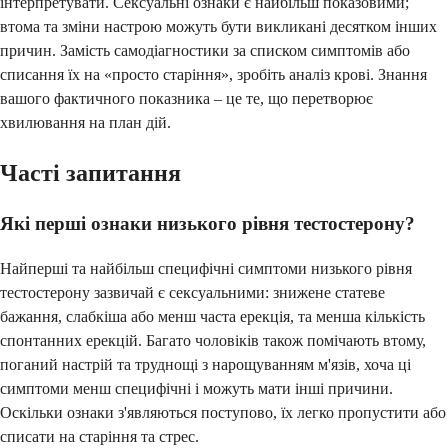
інтерпретувати. Сексуальні ознаки є найбільш показовими;
втома та зміни настрою можуть бути викликані десятком інших
причин. Замість самодіагностики за списком симптомів або
списання їх на «просто старіння», зробіть аналіз крові. Знання
вашого фактичного показника – це те, що перетворює
хвилювання на план дій.
Часті запитання
Які перші ознаки низького рівня тестостерону?
Найперші та найбільш специфічні симптоми низького рівня
тестостерону зазвичай є сексуальними: знижене статеве
бажання, слабкіша або менш часта ерекція, та менша кількість
спонтанних ерекцій. Багато чоловіків також помічають втому,
поганий настрій та труднощі з нарощуванням м'язів, хоча ці
симптоми менш специфічні і можуть мати інші причини.
Оскільки ознаки з'являються поступово, їх легко пропустити або
списати на старіння та стрес.