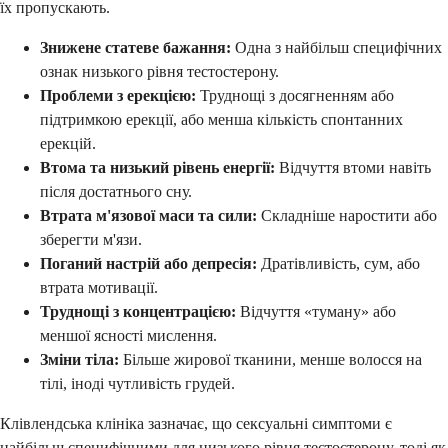
їх пропускають.
Знижене статеве бажання:
Одна з найбільш специфічних
ознак низького рівня тестостерону.
Проблеми з ерекцією:
Труднощі з досягненням або
підтримкою ерекції, або менша кількість спонтанних
ерекцій.
Втома та низький рівень енергії:
Відчуття втоми навіть
після достатнього сну.
Втрата м'язової маси та сили:
Складніше наростити або
зберегти м'язи.
Поганий настрій або депресія:
Дратівливість, сум, або
втрата мотивації.
Труднощі з концентрацією:
Відчуття «туману» або
меншої ясності мислення.
Зміни тіла:
Більше жирової тканини, менше волосся на
тілі, іноді чутливість грудей.
Клівлендська клініка зазначає, що сексуальні симптоми є
найбільш специфічними для низького рівня тестостерону, тоді як