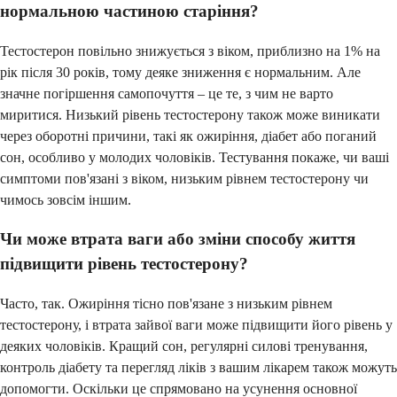
нормальною частиною старіння?
Тестостерон повільно знижується з віком, приблизно на 1% на
рік після 30 років, тому деяке зниження є нормальним. Але
значне погіршення самопочуття – це те, з чим не варто
миритися. Низький рівень тестостерону також може виникати
через оборотні причини, такі як ожиріння, діабет або поганий
сон, особливо у молодих чоловіків. Тестування покаже, чи ваші
симптоми пов'язані з віком, низьким рівнем тестостерону чи
чимось зовсім іншим.
Чи може втрата ваги або зміни способу життя
підвищити рівень тестостерону?
Часто, так. Ожиріння тісно пов'язане з низьким рівнем
тестостерону, і втрата зайвої ваги може підвищити його рівень у
деяких чоловіків. Кращий сон, регулярні силові тренування,
контроль діабету та перегляд ліків з вашим лікарем також можуть
допомогти. Оскільки це спрямовано на усунення основної