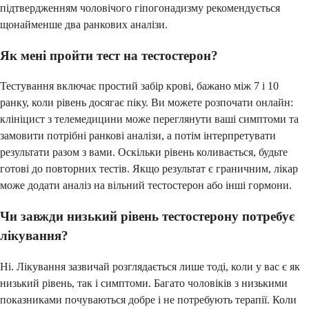
підтвердженням чоловічого гіпогонадизму рекомендується
щонайменше два ранкових аналізи.
Як мені пройти тест на тестостерон?
Тестування включає простий забір крові, бажано між 7 і 10
ранку, коли рівень досягає піку. Ви можете розпочати онлайн:
клініцист з телемедицини може переглянути ваші симптоми та
замовити потрібні ранкові аналізи, а потім інтерпретувати
результати разом з вами. Оскільки рівень коливається, будьте
готові до повторних тестів. Якщо результат є граничним, лікар
може додати аналіз на вільний тестостерон або інші гормони.
Чи завжди низький рівень тестостерону потребує
лікування?
Ні. Лікування зазвичай розглядається лише тоді, коли у вас є як
низький рівень, так і симптоми. Багато чоловіків з низькими
показниками почуваються добре і не потребують терапії. Коли