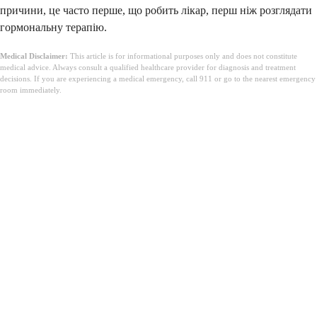
причини, це часто перше, що робить лікар, перш ніж розглядати
гормональну терапію.
Medical Disclaimer:
This article is for informational purposes only and does not constitute
medical advice. Always consult a qualified healthcare provider for diagnosis and treatment
decisions. If you are experiencing a medical emergency, call 911 or go to the nearest emergency
room immediately.