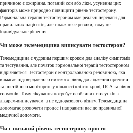
причиною є ожиріння, поганий сон або ліки, усунення цих
факторів може природно підвищити рівень тестостерону.
Гормональна терапія тестостероном має реальні переваги для
правильних пацієнтів, але також несе ризики, тому це
індивідуальне рішення.
Чи може телемедицина виписувати тестостерон?
Телемедицина є чудовим першим кроком для аналізу симптомів
та тестування, але початок гормональної терапії тестостероном
відрізняється. Тестостерон є контрольованою речовиною, яка
вимагає підтвердженого низького рівня, дослідження причини
та постійного моніторингу кількості клітин крові, ПСА та рівня
гормонів. Тому лікування потребує особливих стосунків з
лікарем-виписувачем, а не одноразового візиту. Телемедицина
допомагає розпочати процес і направити вас до правильної
медичної допомоги.
Чи є низький рівень тестостерону просто