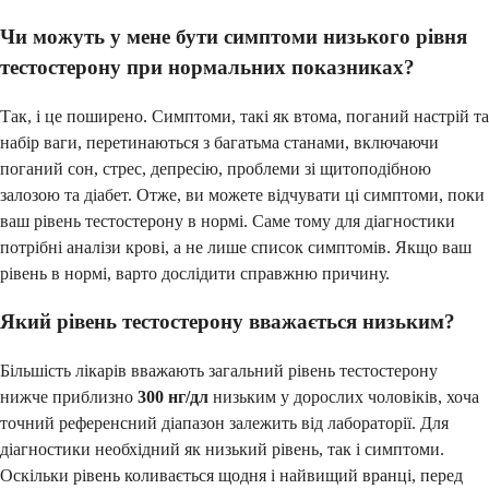
Чи можуть у мене бути симптоми низького рівня
тестостерону при нормальних показниках?
Так, і це поширено. Симптоми, такі як втома, поганий настрій та
набір ваги, перетинаються з багатьма станами, включаючи
поганий сон, стрес, депресію, проблеми зі щитоподібною
залозою та діабет. Отже, ви можете відчувати ці симптоми, поки
ваш рівень тестостерону в нормі. Саме тому для діагностики
потрібні аналізи крові, а не лише список симптомів. Якщо ваш
рівень в нормі, варто дослідити справжню причину.
Який рівень тестостерону вважається низьким?
Більшість лікарів вважають загальний рівень тестостерону
нижче приблизно
300 нг/дл
низьким у дорослих чоловіків, хоча
точний референсний діапазон залежить від лабораторії. Для
діагностики необхідний як низький рівень, так і симптоми.
Оскільки рівень коливається щодня і найвищий вранці, перед