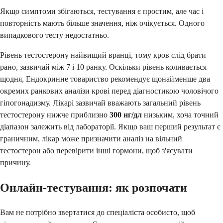
Якщо симптоми збігаються, тестування є простим, але час і
повторність мають більше значення, ніж очікується. Одного
випадкового тесту недостатньо.
Рівень тестостерону найвищий вранці, тому кров слід брати
рано, зазвичай між 7 і 10 ранку. Оскільки рівень коливається
щодня, Ендокринне товариство рекомендує щонайменше два
окремих ранкових аналізи крові перед діагностикою чоловічого
гіпогонадизму. Лікарі зазвичай вважають загальний рівень
тестостерону нижче приблизно
300 нг/дл
низьким, хоча точний
діапазон залежить від лабораторії. Якщо ваш перший результат є
граничним, лікар може призначити аналіз на вільний
тестостерон або перевірити інші гормони, щоб з'ясувати
причину.
Онлайн-тестування: як розпочати
Вам не потрібно звертатися до спеціаліста особисто, щоб