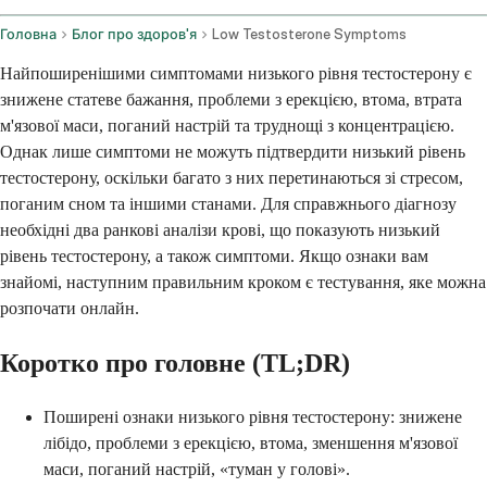
Головна
Блог про здоров'я
Low Testosterone Symptoms
Найпоширенішими симптомами низького рівня тестостерону є
знижене статеве бажання, проблеми з ерекцією, втома, втрата
м'язової маси, поганий настрій та труднощі з концентрацією.
Однак лише симптоми не можуть підтвердити низький рівень
тестостерону, оскільки багато з них перетинаються зі стресом,
поганим сном та іншими станами. Для справжнього діагнозу
необхідні два ранкові аналізи крові, що показують низький
рівень тестостерону, а також симптоми. Якщо ознаки вам
знайомі, наступним правильним кроком є тестування, яке можна
розпочати онлайн.
Коротко про головне (TL;DR)
Поширені ознаки низького рівня тестостерону: знижене
лібідо, проблеми з ерекцією, втома, зменшення м'язової
маси, поганий настрій, «туман у голові».